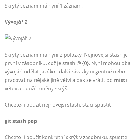
Skrytý seznam má nyní 1 záznam.
Vývojář 2
Skrytý seznam má nyní 2 položky. Nejnovější stash je
první v zásobníku, což je stash @ {0}. Nyní mohou oba
vývojáři udělat jakékoli další závazky urgentně nebo
pracovat na nějaké jiné větvi a pak se vrátit do
mistr
větev a použít změny skrýš.
Chcete-li použít nejnovější stash, stačí spustit
git stash pop
Chcete-li použít konkrétní skrýš v zásobníku, spusťte