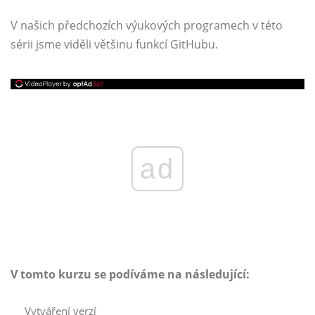
V našich předchozích výukových programech v této
sérii jsme viděli většinu funkcí GitHubu.
ad
V tomto kurzu se podíváme na následující:
Vytváření verzí