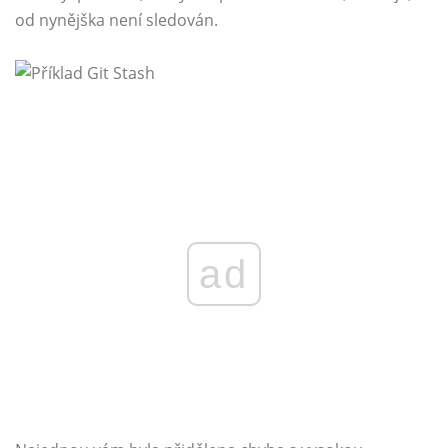
od nynějška není sledován.
ad