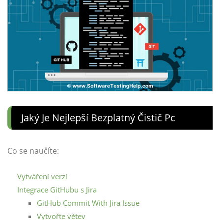
Jaký Je Nejlepší Bezplatný Čistič Pc
Co se naučíte:
Vytváření verzí
Integrace GitHubu s Jira
GitHub Commit With Jira Issue
Vytvořte větev