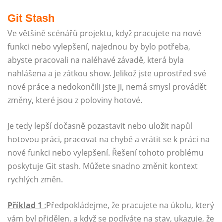
Git Stash
Ve většině scénářů projektu, když pracujete na nové
funkci nebo vylepšení, najednou by bylo potřeba,
abyste pracovali na naléhavé závadě, která byla
nahlášena a je zátkou show. Jelikož jste uprostřed své
nové práce a nedokončili jste ji, nemá smysl provádět
změny, které jsou z poloviny hotové.
Je tedy lepší dočasně pozastavit nebo uložit napůl
hotovou práci, pracovat na chybě a vrátit se k práci na
nové funkci nebo vylepšení. Řešení tohoto problému
poskytuje Git stash. Můžete snadno změnit kontext
rychlých změn.
Příklad 1
:
Předpokládejme, že pracujete na úkolu, který
vám byl přidělen, a když se podíváte na stav, ukazuje, že