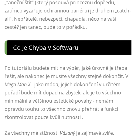
„taneční štít“ (který posouvá princeznu dopředu,
zatímco vyzařuje ochrannou bariéru) je druhem „catch-
all“. Nepřátelé, nebezpečí, chapadla, něco na vaší
cestě? Jen tanec, bude to v pořádku.
Co Je Chyba V Softwaru
Po tutoriálu budete mít na výběr, jaké úrovně je třeba
řešit, ale nakonec je musíte všechny stejně dokončit. V
Mega Man X
- jako móda, jejich dokončení v určitém
pořadí bude mít dopad na zbytek, ale je to všechno
minimální a většinou estetické povahy - nemám
opravdu touhu to všechno znovu přehrát a funkci
zkontrolovat pouze kvůli nutnosti .
Za všechny mé stížnosti
Vázaný
je zajímavé zvíře.