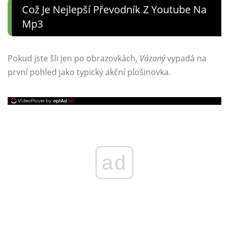
Což Je Nejlepší Převodník Z Youtube Na
Mp3
Pokud jste šli jen po obrazovkách,
Vázaný
vypadá na
první pohled jako typický akční plošinovka.
ad