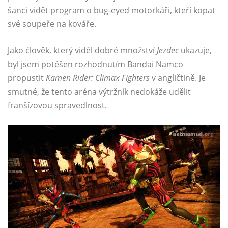
šanci vidět program o bug-eyed motorkáři, kteří kopat
své soupeře na kováře.
Jako člověk, který viděl dobré množství
Jezdec
ukazuje,
byl jsem potěšen rozhodnutím Bandai Namco
propustit
Kamen Rider: Climax Fighters
v angličtině. Je
smutné, že tento aréna výtržník nedokáže udělit
franšízovou spravedlnost.