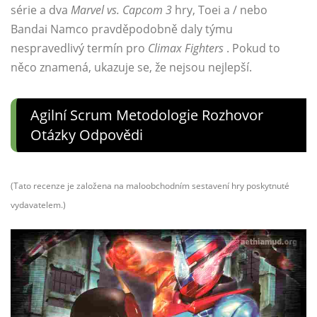
série a dva
Marvel vs. Capcom 3
hry, Toei a / nebo
Bandai Namco pravděpodobně daly týmu
nespravedlivý termín pro
Climax Fighters
. Pokud to
něco znamená, ukazuje se, že nejsou nejlepší.
Agilní Scrum Metodologie Rozhovor
Otázky Odpovědi
(Tato recenze je založena na maloobchodním sestavení hry poskytnuté
vydavatelem.)