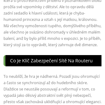
která si prostřednictvím příběhů v poznámkovém bloku
prožila své vzpomínky z dětství. Ale to opravdu dělá
zadní sedadlo k hlavní události, která je chyba-
humanoid princezna a vztah s její matkou, královnou.
Má všechny vymoženosti tupého, domýšlivého příběhu,
ale všechno je svázáno dohromady v úhledném malém
balení, aniž by bylo příliš mnoho v expozici. Je to příběh,
který stojí za to vyprávět, který zahrnuje dvě dimenze.
Co Je Klíč Zabezpečení Sítě Na Routeru
To neublíží, že hra je nádherná. Pozadí jsou ohromující
a často se synchronizují až do hudebního skóre.
Dlaždice se neustále posouvají a reformují v tom, co
vypadá jako děsivý abstraktní svět plný nebezpečí,
přesto však zachovává uklidňující a ohromující eleganci.