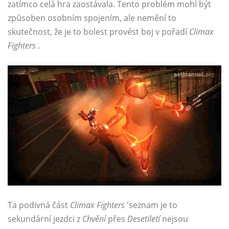
zatímco celá hra zaostávala. Tento problém mohl být
způsoben osobním spojením, ale nemění to
skutečnost, že je to bolest provést boj v pořadí
Climax
Fighters
.
Ta podivná část
Climax Fighters
'seznam je to
sekundární jezdci z
Chvění
přes
Desetiletí
nejsou