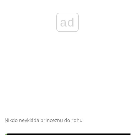
ad
Nikdo nevkládá princeznu do rohu