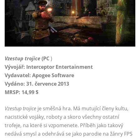
Vzestup trojice
(PC
)
Vývojář: Interceptor Entertainment
Vydavatel: Apogee Software
Vydáno: 31. července 2013
MRSP: 14,99 $
Vzestup trojice
je směšná hra. Má mutující členy kultu,
nacistické vojáky, roboty a skoro všechny ostatní
trofeje, na které si vzpomenete. Příběh jako takový
nedává smysl a odehrává se jako parodie na žánry FPS