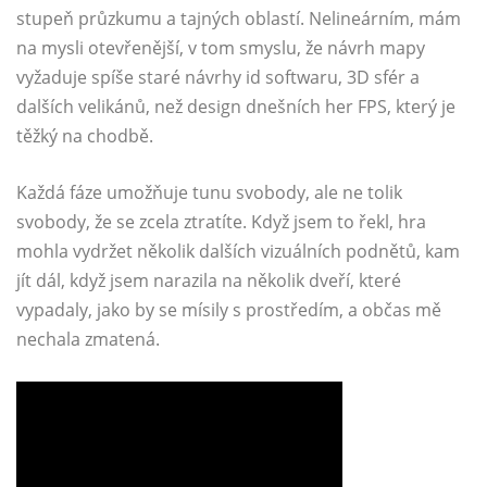
stupeň průzkumu a tajných oblastí. Nelineárním, mám
na mysli otevřenější, v tom smyslu, že návrh mapy
vyžaduje spíše staré návrhy id softwaru, 3D sfér a
dalších velikánů, než design dnešních her FPS, který je
těžký na chodbě.
Každá fáze umožňuje tunu svobody, ale ne tolik
svobody, že se zcela ztratíte. Když jsem to řekl, hra
mohla vydržet několik dalších vizuálních podnětů, kam
jít dál, když jsem narazila na několik dveří, které
vypadaly, jako by se mísily s prostředím, a občas mě
nechala zmatená.