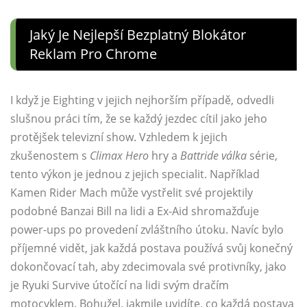
Jaký Je Nejlepší Bezplatný Blokátor
Reklam Pro Chrome
I když je Eighting v jejich nejhorším případě, odvedli
slušnou práci tím, že se každý jezdec cítil jako jeho
protějšek televizní show. Vzhledem k jejich
zkušenostem s
Climax Hero
hry a
Battride válka
série,
tento výkon je jednou z jejich specialit. Například
Kamen Rider Mach může vystřelit své projektily
podobné Banzai Bill na lidi a Ex-Aid shromažďuje
power-ups po provedení zvláštního útoku. Navíc bylo
příjemné vidět, jak každá postava používá svůj konečný
dokončovací tah, aby zdecimovala své protivníky, jako
je Ryuki Survive útočící na lidi svým dračím
motocyklem. Bohužel, jakmile uvidíte, co každá postava