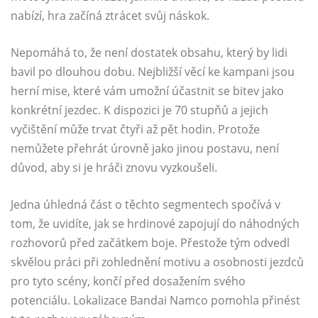
nabízí, hra začíná ztrácet svůj náskok.
Nepomáhá to, že není dostatek obsahu, který by lidi
bavil po dlouhou dobu. Nejbližší věcí ke kampani jsou
herní mise, které vám umožní účastnit se bitev jako
konkrétní jezdec. K dispozici je 70 stupňů a jejich
vyčištění může trvat čtyři až pět hodin. Protože
nemůžete přehrát úrovně jako jinou postavu, není
důvod, aby si je hráči znovu vyzkoušeli.
Jedna úhledná část o těchto segmentech spočívá v
tom, že uvidíte, jak se hrdinové zapojují do náhodných
rozhovorů před začátkem boje. Přestože tým odvedl
skvělou práci při zohlednění motivu a osobnosti jezdců
pro tyto scény, končí před dosažením svého
potenciálu. Lokalizace Bandai Namco pomohla přinést