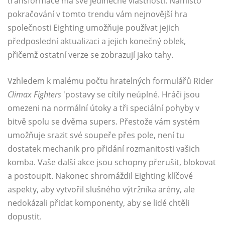
transformace má své jedinečné vlastnosti. Namísto
pokračování v tomto trendu vám nejnovější hra
společnosti Eighting umožňuje používat jejich
předposlední aktualizaci a jejich konečný oblek,
přičemž ostatní verze se zobrazují jako tahy.
Vzhledem k malému počtu hratelných formulářů Rider
Climax Fighters
'postavy se cítily neúplné. Hráči jsou
omezeni na normální útoky a tři speciální pohyby v
bitvě spolu se dvěma supers. Přestože vám systém
umožňuje srazit své soupeře přes pole, není tu
dostatek mechanik pro přidání rozmanitosti vašich
komba. Vaše další akce jsou schopny přerušit, blokovat
a postoupit. Nakonec shromáždil Eighting klíčové
aspekty, aby vytvořil slušného výtržníka arény, ale
nedokázali přidat komponenty, aby se lidé chtěli
dopustit.