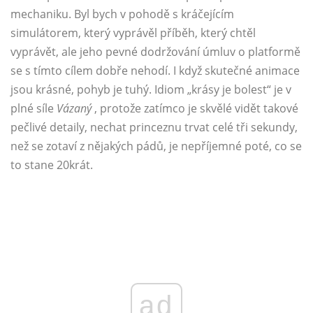
mechaniku. Byl bych v pohodě s kráčejícím
simulátorem, který vyprávěl příběh, který chtěl
vyprávět, ale jeho pevné dodržování úmluv o platformě
se s tímto cílem dobře nehodí. I když skutečné animace
jsou krásné, pohyb je tuhý. Idiom „krásy je bolest“ je v
plné síle
Vázaný
, protože zatímco je skvělé vidět takové
pečlivé detaily, nechat princeznu trvat celé tři sekundy,
než se zotaví z nějakých pádů, je nepříjemné poté, co se
to stane 20krát.
ad