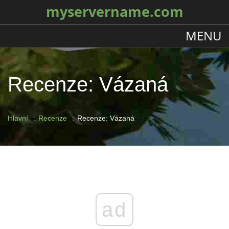
myservername.com
MENU
Recenze: Vázaná
Hlavní
Recenze
Recenze: Vázaná
ad