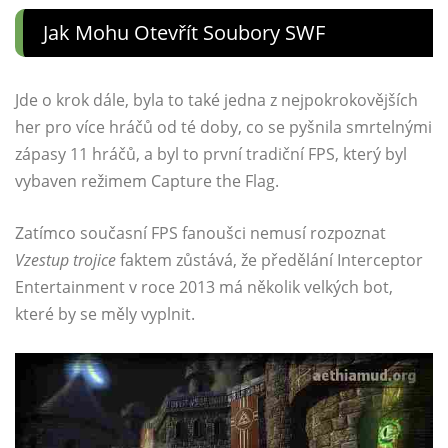
Jak Mohu Otevřít Soubory SWF
Jde o krok dále, byla to také jedna z nejpokrokovějších
her pro více hráčů od té doby, co se pyšnila smrtelnými
zápasy 11 hráčů, a byl to první tradiční FPS, který byl
vybaven režimem Capture the Flag.
Zatímco současní FPS fanoušci nemusí rozpoznat
Vzestup trojice
faktem zůstává, že předělání Interceptor
Entertainment v roce 2013 má několik velkých bot,
které by se měly vyplnit.