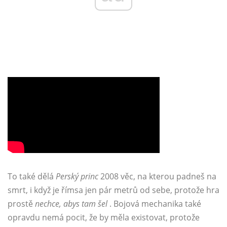
To také dělá
Perský princ
2008 věc, na kterou padneš na
smrt, i když je římsa jen pár metrů od sebe, protože hra
prostě
nechce, abys tam šel
. Bojová mechanika také
opravdu nemá pocit, že by měla existovat, protože