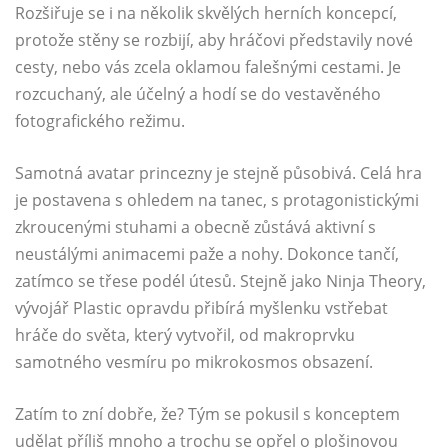
Rozšiřuje se i na několik skvělých herních koncepcí,
protože stěny se rozbijí, aby hráčovi představily nové
cesty, nebo vás zcela oklamou falešnými cestami. Je
rozcuchaný, ale účelný a hodí se do vestavěného
fotografického režimu.
Samotná avatar princezny je stejně působivá. Celá hra
je postavena s ohledem na tanec, s protagonistickými
zkroucenými stuhami a obecně zůstává aktivní s
neustálými animacemi paže a nohy. Dokonce tančí,
zatímco se třese podél útesů. Stejně jako Ninja Theory,
vývojář Plastic opravdu přibírá myšlenku vstřebat
hráče do světa, který vytvořil, od makroprvku
samotného vesmíru po mikrokosmos obsazení.
Zatím to zní dobře, že? Tým se pokusil s konceptem
udělat příliš mnoho a trochu se opřel o plošinovou