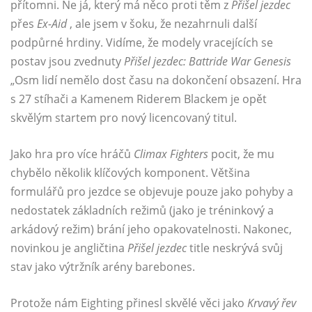
přítomni. Ne já, který má něco proti těm z
Přišel jezdec
přes
Ex-Aid
, ale jsem v šoku, že nezahrnuli další
podpůrné hrdiny. Vidíme, že modely vracejících se
postav jsou zvednuty
Přišel jezdec:
Battride War Genesis
„Osm lidí nemělo dost času na dokončení obsazení. Hra
s 27 stíhači a Kamenem Riderem Blackem je opět
skvělým startem pro nový licencovaný titul.
Jako hra pro více hráčů
Climax Fighters
pocit, že mu
chybělo několik klíčových komponent. Většina
formulářů pro jezdce se objevuje pouze jako pohyby a
nedostatek základních režimů (jako je tréninkový a
arkádový režim) brání jeho opakovatelnosti. Nakonec,
novinkou je angličtina
Přišel jezdec
title neskrývá svůj
stav jako výtržník arény barebones.
Protože nám Eighting přinesl skvělé věci jako
Krvavý řev