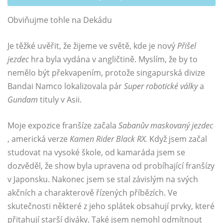
Obviňujme tohle na Dekádu
Je těžké uvěřit, že žijeme ve světě, kde je nový
Přišel
jezdec
hra byla vydána v angličtině. Myslím, že by to
nemělo být překvapením, protože singapurská divize
Bandai Namco lokalizovala pár
Super robotické války
a
Gundam
tituly v Asii.
Moje expozice franšíze začala
Sabanův maskovaný jezdec
, americká verze
Kamen Rider Black RX.
Když jsem začal
studovat na vysoké škole, od kamaráda jsem se
dozvěděl, že show byla upravena od probíhající franšízy
v Japonsku. Nakonec jsem se stal závislým na svých
akčních a charakterově řízených příbězích. Ve
skutečnosti některé z jeho splátek obsahují prvky, které
přitahují starší diváky. Také jsem nemohl odmítnout