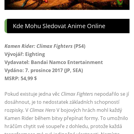
Kde Mohu Sledovat Anime Online
Kamen Rider: Climax Fighters
(PS4)
Vývojář: Eighting
Vydavatel: Bandai Namco Entertainment
Vydáno: 7. prosince 2017 (JP, SEA)
MSRP: 54,99 $
Pokud existuje jedna věc
Climax Fighters
nepodařilo se jí
dosáhnout, je to nedostatek základních schopností
rozpisky. V
Climax Hero
V bojových hrách mohl každý
Kamen Rider během bitvy přepínat formy. To umožnilo
hráčům chytit své soupeře z dohledu, protože každá