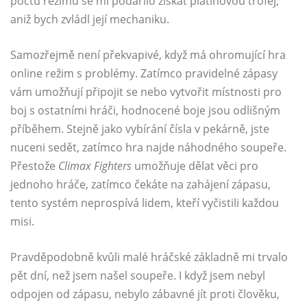
počtu režimů se mi podařilo získat platinovou trofej,
aniž bych zvládl její mechaniku.
Samozřejmě není překvapivé, když má ohromující hra
online režim s problémy. Zatímco pravidelné zápasy
vám umožňují připojit se nebo vytvořit místnosti pro
boj s ostatními hráči, hodnocené boje jsou odlišným
příběhem. Stejně jako vybírání čísla v pekárně, jste
nuceni sedět, zatímco hra najde náhodného soupeře.
Přestože
Climax Fighters
umožňuje dělat věci pro
jednoho hráče, zatímco čekáte na zahájení zápasu,
tento systém neprospívá lidem, kteří vyčistili každou
misi.
Pravděpodobně kvůli malé hráčské základně mi trvalo
pět dní, než jsem našel soupeře. I když jsem nebyl
odpojen od zápasu, nebylo zábavné jít proti člověku,