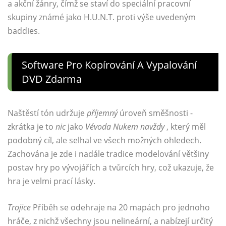
a akční žánry, čímž se staví do speciální pracovní
skupiny známé jako H.U.N.T. proti výše uvedeným
baddies.
Software Pro Kopírování A Vypalování
DVD Zdarma
Naštěstí tón udržuje
příjemný
úroveň směšnosti -
zkrátka je to
nic
jako
Vévoda Nukem navždy
, který měl
podobný cíl, ale selhal ve všech možných ohledech.
Zachována je zde i nadále tradice modelování většiny
postav hry po vývojářích a tvůrcích hry, což ukazuje, že
hra je velmi prací lásky.
Trojice
Příběh se odehraje na 20 mapách pro jednoho
hráče, z nichž všechny jsou nelineární, a nabízejí určitý