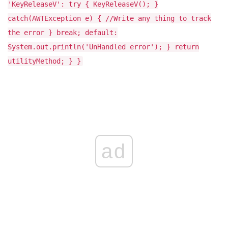
'KeyReleaseV': try { KeyReleaseV(); }
catch(AWTException e) { //Write any thing to track
the error } break; default:
System.out.println('UnHandled error'); } return
utilityMethod; } }
ad