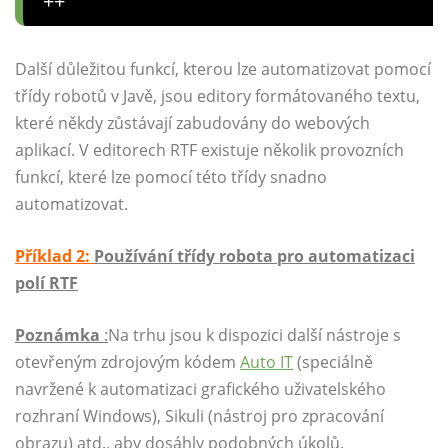
++
Další důležitou funkcí, kterou lze automatizovat pomocí
třídy robotů v Javě, jsou editory formátovaného textu,
které někdy zůstávají zabudovány do webových
aplikací. V editorech RTF existuje několik provozních
funkcí, které lze pomocí této třídy snadno
automatizovat.
Příklad 2:
Používání třídy robota pro automatizaci
polí RTF
Poznámka
:
Na trhu jsou k dispozici další nástroje s
otevřeným zdrojovým kódem
Auto IT
(speciálně
navržené k automatizaci grafického uživatelského
rozhraní Windows), Sikuli (nástroj pro zpracování
obrazu) atd., aby dosáhly podobných úkolů.