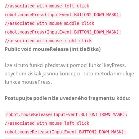
//associated with mouse left click
robot.mousePress(InputEvent.BUTTON2_DOWN_MASK);
//associated with mouse middle click
robot.mousePress(InputEvent.BUTTON3_DOWN_MASK);
//associated with mouse right click
Public void mouseRelease (int tlačítka)
Lze si tuto funkci představit pomocí funkcí keyPress,
abychom získali jasnou koncepci. Tato metoda simuluje
funkce mousePress.
Postupujte podle níže uvedeného fragmentu kódu:
robot.mouseRelease(InputEvent.BUTTON1_DOWN_MASK);
//associated with mouse left click
robot.mouseRelease(InputEvent.BUTTON2_DOWN_MASK);