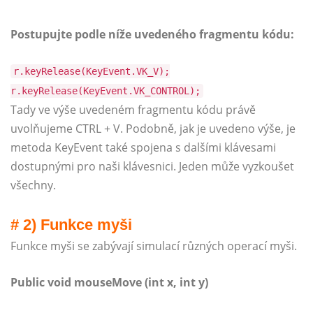
Postupujte podle níže uvedeného fragmentu kódu:
r.keyRelease(KeyEvent.VK_V);
r.keyRelease(KeyEvent.VK_CONTROL);
Tady ve výše uvedeném fragmentu kódu právě
uvolňujeme CTRL + V. Podobně, jak je uvedeno výše, je
metoda KeyEvent také spojena s dalšími klávesami
dostupnými pro naši klávesnici. Jeden může vyzkoušet
všechny.
# 2) Funkce myši
Funkce myši se zabývají simulací různých operací myši.
Public void mouseMove (int x, int y)