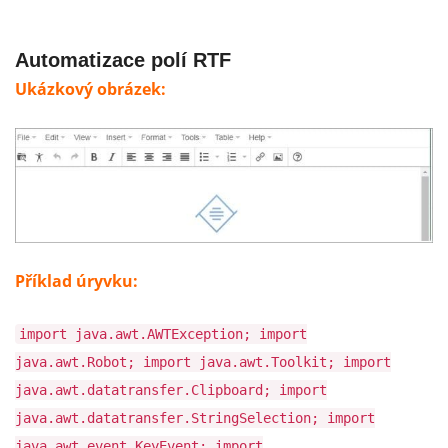
Automatizace polí RTF
Ukázkový obrázek:
Příklad úryvku:
import java.awt.AWTException; import
java.awt.Robot; import java.awt.Toolkit; import
java.awt.datatransfer.Clipboard; import
java.awt.datatransfer.StringSelection; import
java.awt.event.KeyEvent; import