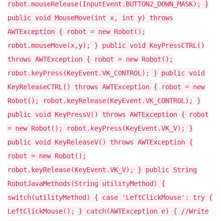
robot.mouseRelease(InputEvent.BUTTON2_DOWN_MASK); }
public void MouseMove(int x, int y) throws
AWTException { robot = new Robot();
robot.mouseMove(x,y); } public void KeyPressCTRL()
throws AWTException { robot = new Robot();
robot.keyPress(KeyEvent.VK_CONTROL); } public void
KeyReleaseCTRL() throws AWTException { robot = new
Robot(); robot.keyRelease(KeyEvent.VK_CONTROL); }
public void KeyPressV() throws AWTException { robot
= new Robot(); robot.keyPress(KeyEvent.VK_V); }
public void KeyReleaseV() throws AWTException {
robot = new Robot();
robot.keyRelease(KeyEvent.VK_V); } public String
RobotJavaMethods(String utilityMethod) {
switch(utilityMethod) { case 'LeftClickMouse': try {
LeftClickMouse(); } catch(AWTException e) { //Write