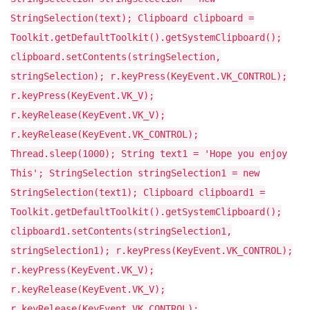
StringSelection(text); Clipboard clipboard =
Toolkit.getDefaultToolkit().getSystemClipboard();
clipboard.setContents(stringSelection,
stringSelection); r.keyPress(KeyEvent.VK_CONTROL);
r.keyPress(KeyEvent.VK_V);
r.keyRelease(KeyEvent.VK_V);
r.keyRelease(KeyEvent.VK_CONTROL);
Thread.sleep(1000); String text1 = 'Hope you enjoy
This'; StringSelection stringSelection1 = new
StringSelection(text1); Clipboard clipboard1 =
Toolkit.getDefaultToolkit().getSystemClipboard();
clipboard1.setContents(stringSelection1,
stringSelection1); r.keyPress(KeyEvent.VK_CONTROL);
r.keyPress(KeyEvent.VK_V);
r.keyRelease(KeyEvent.VK_V);
r.keyRelease(KeyEvent.VK_CONTROL);