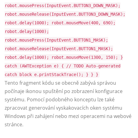
robot.mousePress(InputEvent.BUTTON3_DOWN_MASK);
robot.mouseRelease(InputEvent.BUTTON3_DOWN_MASK);
robot.delay(1000); robot.mouseMove(400, 690);
robot.delay(1000);
robot.mousePress(InputEvent.BUTTON1_MASK);
robot.mouseRelease(InputEvent.BUTTON1_MASK);
robot.delay(1000); robot.mouseMove(1300, 150); }
catch (AWTException e) { // TODO Auto-generated
catch block e.printStackTrace(); } } }
Tento fragment kódu se obecně zabývá správou
počínaje ikonou spuštění po zobrazení konfigurace
systému. Pomocí podobného konceptu lze také
zpracovat generování vyskakovacích oken systému
Windows při zahájení nebo mezi operacemi na webové
stránce.