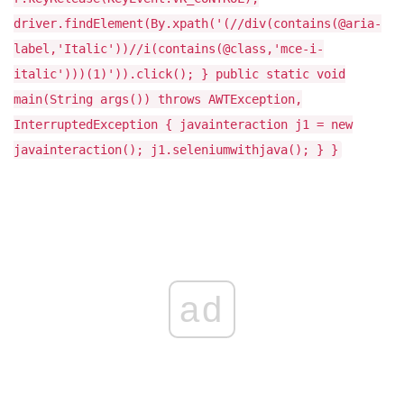
driver.findElement(By.xpath('(//div(contains(@aria-
label,'Italic'))//i(contains(@class,'mce-i-
italic')))(1)')).click(); } public static void
main(String args()) throws AWTException,
InterruptedException { javainteraction j1 = new
javainteraction(); j1.seleniumwithjava(); } }
ad