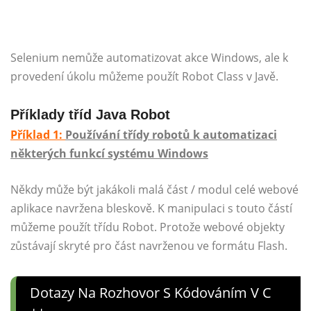
Selenium nemůže automatizovat akce Windows, ale k
provedení úkolu můžeme použít Robot Class v Javě.
Příklady tříd Java Robot
Příklad 1:
Používání třídy robotů k automatizaci
některých funkcí systému Windows
Někdy může být jakákoli malá část / modul celé webové
aplikace navržena bleskově. K manipulaci s touto částí
můžeme použít třídu Robot. Protože webové objekty
zůstávají skryté pro část navrženou ve formátu Flash.
Dotazy Na Rozhovor S Kódováním V C