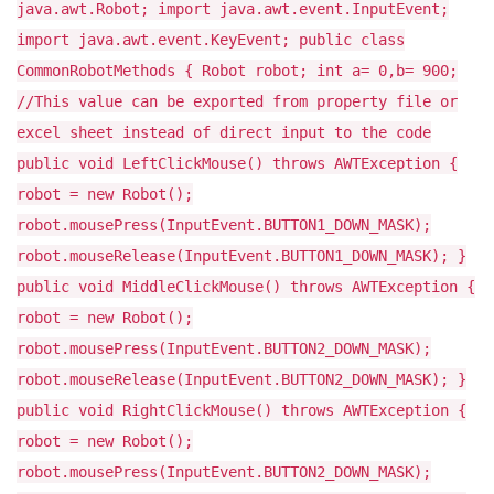
java.awt.Robot; import java.awt.event.InputEvent;
import java.awt.event.KeyEvent; public class
CommonRobotMethods { Robot robot; int a= 0,b= 900;
//This value can be exported from property file or
excel sheet instead of direct input to the code
public void LeftClickMouse() throws AWTException {
robot = new Robot();
robot.mousePress(InputEvent.BUTTON1_DOWN_MASK);
robot.mouseRelease(InputEvent.BUTTON1_DOWN_MASK); }
public void MiddleClickMouse() throws AWTException {
robot = new Robot();
robot.mousePress(InputEvent.BUTTON2_DOWN_MASK);
robot.mouseRelease(InputEvent.BUTTON2_DOWN_MASK); }
public void RightClickMouse() throws AWTException {
robot = new Robot();
robot.mousePress(InputEvent.BUTTON2_DOWN_MASK);