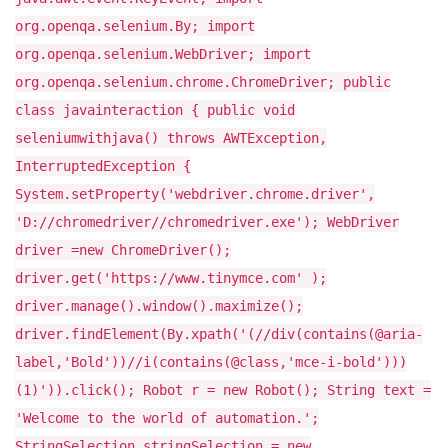
org.openqa.selenium.By; import
org.openqa.selenium.WebDriver; import
org.openqa.selenium.chrome.ChromeDriver; public
class javainteraction { public void
seleniumwithjava() throws AWTException,
InterruptedException {
System.setProperty('webdriver.chrome.driver',
'D://chromedriver//chromedriver.exe'); WebDriver
driver =new ChromeDriver();
driver.get('https://www.tinymce.com' );
driver.manage().window().maximize();
driver.findElement(By.xpath('(//div(contains(@aria-
label,'Bold'))//i(contains(@class,'mce-i-bold')))
(1)')).click(); Robot r = new Robot(); String text =
'Welcome to the world of automation.';
StringSelection stringSelection = new