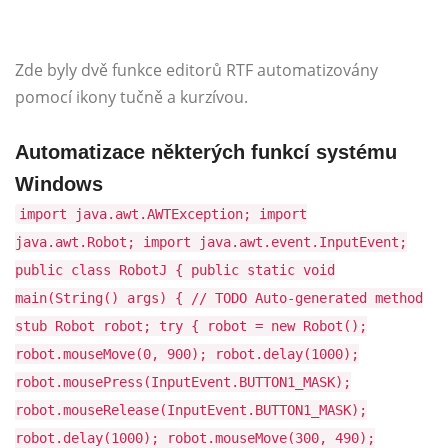
Zde byly dvě funkce editorů RTF automatizovány
pomocí ikony tučně a kurzívou.
Automatizace některých funkcí systému
Windows
import java.awt.AWTException; import
java.awt.Robot; import java.awt.event.InputEvent;
public class RobotJ { public static void
main(String() args) { // TODO Auto-generated method
stub Robot robot; try { robot = new Robot();
robot.mouseMove(0, 900); robot.delay(1000);
robot.mousePress(InputEvent.BUTTON1_MASK);
robot.mouseRelease(InputEvent.BUTTON1_MASK);
robot.delay(1000); robot.mouseMove(300, 490);