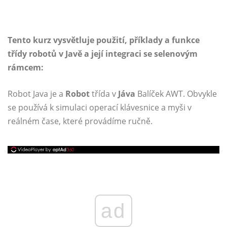
Tento kurz vysvětluje použití, příklady a funkce
třídy robotů v Javě a její integraci se selenovým
rámcem:
Robot Java je a
Robot
třída v
Jáva
Balíček AWT. Obvykle
se používá k simulaci operací klávesnice a myši v
reálném čase, které provádíme ručně.
ad