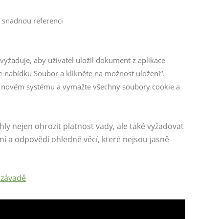
 snadnou referenci
vyžaduje, aby uživatel uložil dokument z aplikace
e nabídku Soubor a klikněte na možnost uložení“.
 v novém systému a vymažte všechny soubory cookie a
y nejen ohrozit platnost vady, ale také vyžadovat
 a odpovědí ohledně věcí, které nejsou jasně
 závadě