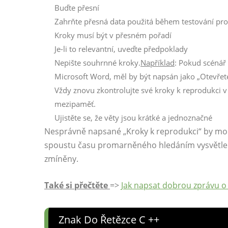
Buďte přesní
Zahrňte přesná data použitá během testování pro
Kroky musí být v přesném pořadí
Je-li to relevantní, uveďte předpoklady
Nepište souhrnné kroky.
Například
: Pokud scénář 
Microsoft Word, měl by být napsán jako „Otevřet
Vždy znovu zkontrolujte své kroky k reprodukci
mezipaměť.
Ujistěte se, že věty jsou krátké a jednoznačné
Nesprávně napsané „Kroky k reprodukci“ by mohl
spoustu času promarněného hledáním vysvětlení
zmíněny.
Také si přečtěte
=>
Jak napsat dobrou zprávu o
Znak Do Řetězce C ++