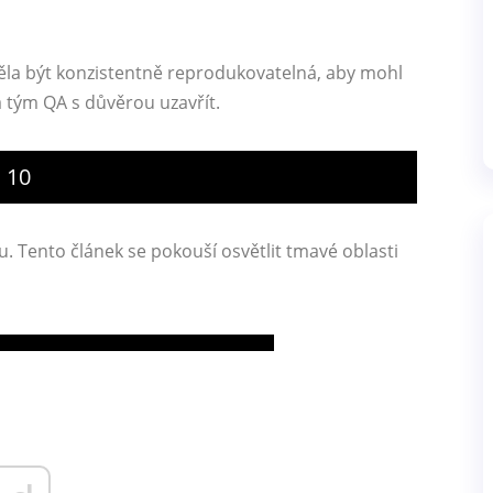
měla být konzistentně reprodukovatelná, aby mohl
 a tým QA s důvěrou uzavřít.
 10
u. Tento článek se pokouší osvětlit tmavé oblasti