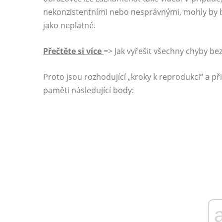
nekonzistentními nebo nesprávnými, mohly by b
jako neplatné.
Přečtěte si více
=> Jak vyřešit všechny chyby be
Proto jsou rozhodující „kroky k reprodukci“ a při
paměti následující body: