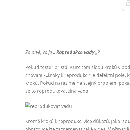
Za prvé, co je „
Reprodukce vady
„?
Pokud tester přistál v určitém sledu kroků v b
chování - „kroky k reprodukci“ je defektní pole
kroků. Pokud narazíme na stejný problém, poka
se to reprodukovatelná vada.
Kromě kroků k reprodukci více důkazů, jako jso
obrazovce lze zaznamenat také videa. V případě