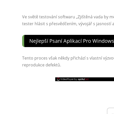
Ve světě testování softwaru „Zjištěná vada by 
tester hlásit s přesvědčením, vývojář s jasností
Nejlepší Psaní Aplikací Pro Windows
Tento proces však někdy přichází s vlastní výzvo
reprodukce defektů.