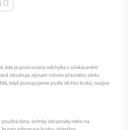
ad
odě, kde je pozorována odchylka v očekávaném
, které obsahuje záznam tohoto přesného sledu
ždé, když postupujeme podle těchto kroků, nazývá
u použitá data, snímky obrazovky nebo na
, že tyto informace budou shledány