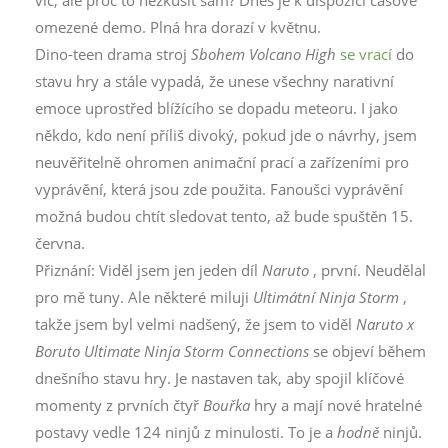
omezené demo. Plná hra dorazí v květnu.
Dino-teen drama stroj
Sbohem Volcano High
se vrací
do
stavu hry a stále vypadá, že unese všechny narativní
emoce uprostřed blížícího se dopadu meteoru. I jako
někdo, kdo není příliš divoký, pokud jde o návrhy, jsem
neuvěřitelně ohromen animační prací a zařízeními pro
vyprávění, která jsou zde použita. Fanoušci vyprávění
možná budou chtít sledovat tento, až bude spuštěn 15.
června.
Přiznání: Viděl jsem jen jeden díl
Naruto
, první. Neudělal
pro mě tuny. Ale některé miluji
Ultimátní Ninja Storm
,
takže jsem byl velmi nadšený, že jsem to viděl
Naruto x
Boruto Ultimate Ninja Storm Connections
se objeví během
dnešního stavu hry. Je nastaven tak, aby spojil klíčové
momenty z prvních čtyř
Bouřka
hry a mají nové hratelné
postavy vedle 124 ninjů z minulosti. To je a
hodně
ninjů.