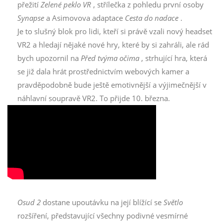
přežití
Zelené peklo VR
, střílečka z pohledu první osoby
Synapse
a Asimovova adaptace
Cesta do nadace
.
Je to slušný blok pro lidi, kteří si právě vzali nový headset
VR2 a hledají nějaké nové hry, které by si zahráli, ale rád
bych upozornil na
Před tvýma očima
, strhující hra, která
se již dala hrát prostřednictvím webových kamer a
pravděpodobně bude ještě emotivnější a výjimečnější v
náhlavní soupravě VR2. To přijde 10. března.
Osud 2
dostane upoutávku na její blížící se
Světlo
rozšíření, představující všechny podivné vesmírné