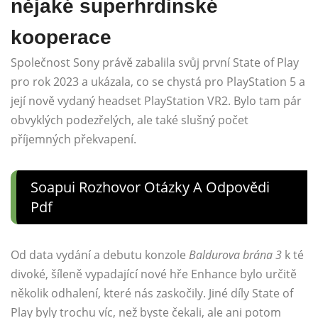
nějaké superhrdinské
kooperace
Společnost Sony právě zabalila svůj první State of Play
pro rok 2023 a ukázala, co se chystá pro PlayStation 5 a
její nově vydaný headset PlayStation VR2. Bylo tam pár
obvyklých podezřelých, ale také slušný počet
příjemných překvapení.
Soapui Rozhovor Otázky A Odpovědi
Pdf
Od data vydání a debutu konzole
Baldurova brána 3
k té
divoké, šíleně vypadající nové hře Enhance bylo určitě
několik odhalení, které nás zaskočily. Jiné díly State of
Play byly trochu víc, než byste čekali, ale ani potom