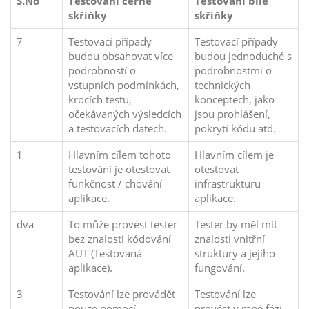
S.No
Testování černé
Testování bílé
skříňky
skříňky
7
Testovací případy
Testovací případy
budou obsahovat více
budou jednoduché s
podrobností o
podrobnostmi o
vstupních podmínkách,
technických
krocích testu,
konceptech, jako
očekávaných výsledcích
jsou prohlášení,
a testovacích datech.
pokrytí kódu atd.
1
Hlavním cílem tohoto
Hlavním cílem je
testování je otestovat
otestovat
funkčnost / chování
infrastrukturu
aplikace.
aplikace.
dva
To může provést tester
Tester by měl mít
bez znalosti kódování
znalosti vnitřní
AUT (Testovaná
struktury a jejího
aplikace).
fungování.
3
Testování lze provádět
Testování lze
pouze pomocí
provést v rané fázi,