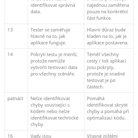
identifikovat správná
najednou zaměřena
data.
pouze na konkrétní
část funkce.
13
Tester se zaměřuje
Hlavní důraz bude
hlavně na to, jak
kladen na to, jak je
aplikace funguje.
aplikace postavena.
14
Pokrytí testu je menší,
Téměř všechny
protože nemůže
cesty / tok aplikací
vytvořit testovací data
jsou pokryty,
pro všechny scénáře.
protože je snadné
testovat je po
částech.
patnáct
Nelze identifikovat
Pomáhá
chyby související s
identifikovat skryté
kódem nebo nelze
chyby a pomáhá při
identifikovat technické
optimalizaci kódu.
chyby.
16
Vady jsou
Včasné zjištění