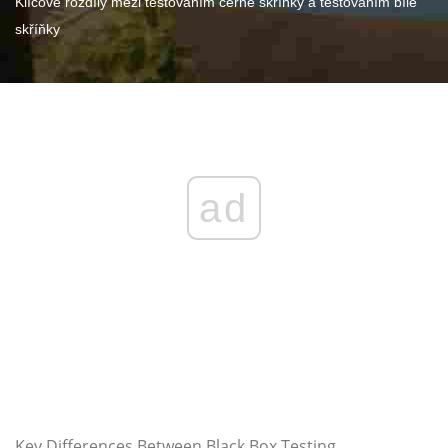
Klíčové rozdíly mezi testováním černé skříňky a testováním bílé
skříňky
ad
Key Differences Between Black Box Testing