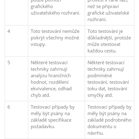
grafického
než se připraví
uživatelského rozhraní.
grafické uživatelské
rozhraní.
4
Toto testování nemůže
Toto testování je
pokrýt všechny možné
důkladnější, protože
vstupy.
může otestovat
každou cestu.
5
Některé testovací
Některé testovací
techniky zahrnují
techniky zahrnují
analýzu hraničních
podmíněné
hodnot, rozdělení
testování, testování
ekvivalence, odhad
toku dat, testování
chyb atd.
smyčky atd.
6
Testovací případy by
Testovací případy by
měly být psány na
měly být psány na
základě specifikace
základě podrobného
požadavku.
dokumentu o
návrhu.