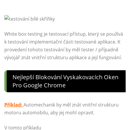
White box testing je testovací přístup, který se používá
k testování implementační části testované aplikace. K
provedení tohoto testování by měl tester / případně
vývojář znát vnitřní strukturu aplikace a její fungování.
Nejlepší Blokování Vyskakovacích Oken
Pro Google Chrome
Příklad:
Automechanik by měl znát vnitřní strukturu
motoru automobilu, aby jej mohl opravit.
V tomto příkladu