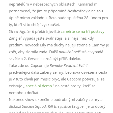
nepřátelům v nebezpečných oblastech. Kamarád mi
poznamenal, že jim to připomíná
Neohrožený
a nejsou
úplně mimo základnu. Beta bude spuštěna 28. února pro
ty, kteří si to chtějí vyzkoušet.
Street Fighter 6
přebírá jeviště
zaměřte se na tři postavy
.
Zangief vypadá ještě svalnatější a silnější než kdy
předtím, nováček Lily má duchy na její straně a Cammy je
zpět, aby zlomila záda. Další
pouliční rváč
stále vypadá
skvěle a 2. červen se zdá být příliš daleko.
Také zde od Capcom je
Remake Resident Evil 4
,
předvádějící další záběry ze hry. Leonova osvěžená cesta
je v tuto chvíli jen měsíc pryč, ale Capcom potvrzuje, že
existuje „
speciální demo
“ na cestě pro ty, kteří se
nemohou dočkat.
Nakonec show ukončíme podrobnými záběry ze hry a
diskuzí
Suicide Squad: Kill the Justice League
. Je tu dobrý
pohled na kooperativní akci, do které se tito čtyři anti-