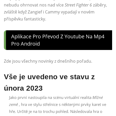
nebudu ohrnovat nos nad více
Street Fighter 6
záběry,
zvláště když Zangief i Cammy vypadají v novém
příspěvku fantasticky.
Aplikace Pro Převod Z Youtube Na Mp4
Pro Android
Zde jsou všechny novinky z dnešního pořadu.
Vše je uvedeno ve stavu z
února 2023
Jako první nastoupila na scénu virtuální realita
Mlžné
země
, hra ve stylu střelnice s některými prvky karet ve
hře. Určitě je na to trochu pohled. Následovala hra o