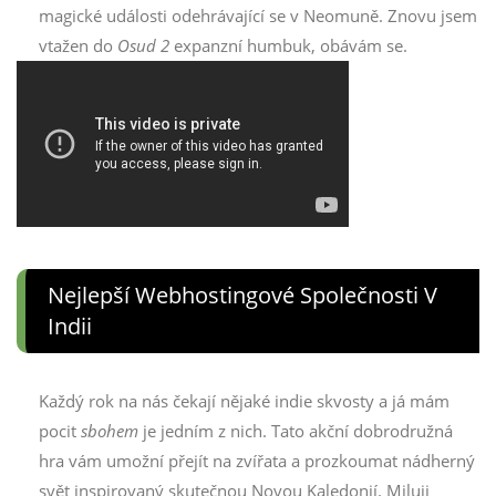
magické události odehrávající se v Neomuně. Znovu jsem
vtažen do
Osud 2
expanzní humbuk, obávám se.
Nejlepší Webhostingové Společnosti V
Indii
Každý rok na nás čekají nějaké indie skvosty a já mám
pocit
sbohem
je jedním z nich. Tato akční dobrodružná
hra vám umožní přejít na zvířata a prozkoumat nádherný
svět inspirovaný skutečnou Novou Kaledonií. Miluji