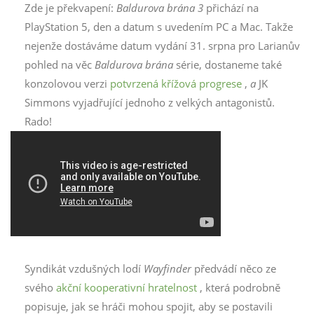
Zde je překvapení:
Baldurova brána 3
přichází na
PlayStation 5, den a datum s uvedením PC a Mac. Takže
nejenže dostáváme datum vydání 31. srpna pro Larianův
pohled na věc
Baldurova brána
série, dostaneme také
konzolovou verzi
potvrzená křížová progrese
,
a
JK
Simmons vyjadřující jednoho z velkých antagonistů.
Rado!
Syndikát vzdušných lodí
Wayfinder
předvádí něco ze
svého
akční kooperativní hratelnost
, která podrobně
popisuje, jak se hráči mohou spojit, aby se postavili