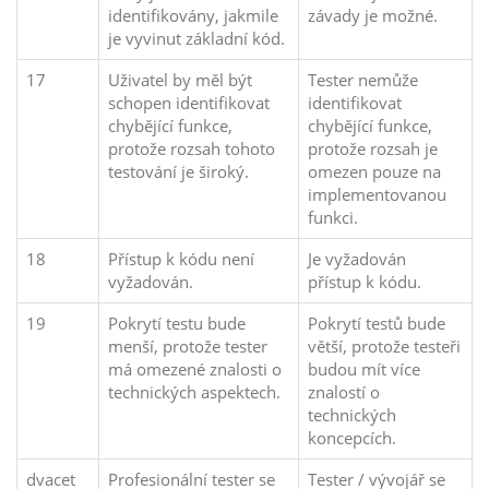
identifikovány, jakmile
závady je možné.
je vyvinut základní kód.
17
Uživatel by měl být
Tester nemůže
schopen identifikovat
identifikovat
chybějící funkce,
chybějící funkce,
protože rozsah tohoto
protože rozsah je
testování je široký.
omezen pouze na
implementovanou
funkci.
18
Přístup k kódu není
Je vyžadován
vyžadován.
přístup k kódu.
19
Pokrytí testu bude
Pokrytí testů bude
menší, protože tester
větší, protože testeři
má omezené znalosti o
budou mít více
technických aspektech.
znalostí o
technických
koncepcích.
dvacet
Profesionální tester se
Tester / vývojář se