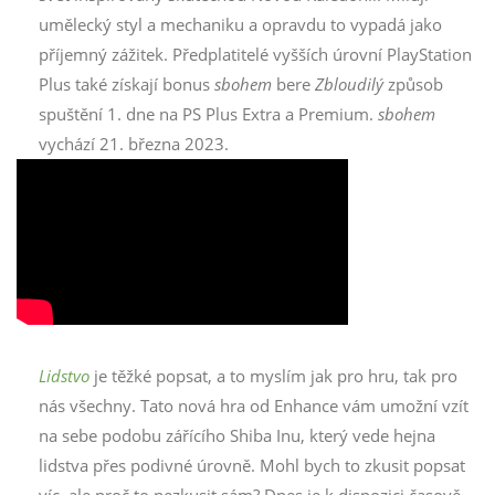
umělecký styl a mechaniku a opravdu to vypadá jako
příjemný zážitek. Předplatitelé vyšších úrovní PlayStation
Plus také získají bonus
sbohem
bere
Zbloudilý
způsob
spuštění 1. dne na PS Plus Extra a Premium.
sbohem
vychází 21. března 2023.
Lidstvo
je těžké popsat, a to myslím jak pro hru, tak pro
nás všechny. Tato nová hra od Enhance vám umožní vzít
na sebe podobu zářícího Shiba Inu, který vede hejna
lidstva přes podivné úrovně. Mohl bych to zkusit popsat
víc, ale proč to nezkusit sám? Dnes je k dispozici časově