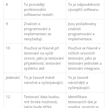
8
To provádějí
To je odpovědností
profesionální
vývojářů softwaru.
softwaroví testeři.
9
Znalosti o
Jsou požadovány
programování a
znalosti
implementaci se
programování a
nevyžadují.
implementace.
10
Používá se hlavně při
Používá se hlavně v
testování na vyšší
nižších úrovních
úrovni, jako je testování
testování, jako je
přijatelnosti, testování
testování jednotek a
systému atd.
testování integrace.
jedenáct
To je časově méně
To je časově
náročné a vyčerpávající.
náročnější a
vyčerpávající.
12
Testovací data budou
Identifikace
mít široké možnosti,
testovacích dat je
takže bude těžké
snadná, protože je