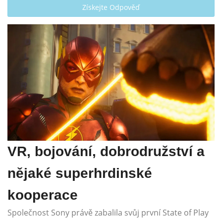
Získejte Odpověď
VR, bojování, dobrodružství a
nějaké superhrdinské
kooperace
Společnost Sony právě zabalila svůj první State of Play