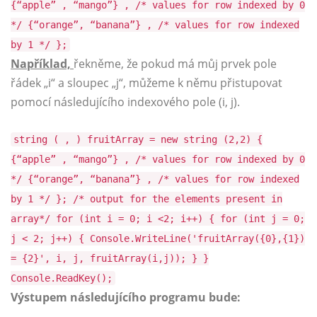
{“apple” , “mango”} , /* values for row indexed by 0
*/ {“orange”, “banana”} , /* values for row indexed
by 1 */ };
Například,
řekněme, že pokud má můj prvek pole
řádek „i“ a sloupec „j“, můžeme k němu přistupovat
pomocí následujícího indexového pole (i, j).
string ( , ) fruitArray = new string (2,2) {
{“apple” , “mango”} , /* values for row indexed by 0
*/ {“orange”, “banana”} , /* values for row indexed
by 1 */ }; /* output for the elements present in
array*/ for (int i = 0; i <2; i++) { for (int j = 0;
j < 2; j++) { Console.WriteLine('fruitArray({0},{1})
= {2}', i, j, fruitArray(i,j)); } }
Console.ReadKey();
Výstupem následujícího programu bude: