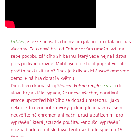
Lidstvo
je těžké popsat, a to myslím jak pro hru, tak pro nás
všechny. Tato nová hra od Enhance vám umožní vzít na
sebe podobu zářícího Shiba Inu, který vede hejna lidstva
přes podivné úrovně. Mohl bych to zkusit popsat víc, ale
proč to nezkusit sám? Dnes je k dispozici časově omezené
demo. Plná hra dorazí v květnu.
Dino-teen drama stroj
Sbohem Volcano High
se vrací
do
stavu hry a stále vypadá, že unese všechny narativní
emoce uprostřed blížícího se dopadu meteoru. I jako
někdo, kdo není příliš divoký, pokud jde o návrhy, jsem
neuvěřitelně ohromen animační prací a zařízeními pro
vyprávění, která jsou zde použita. Fanoušci vyprávění
možná budou chtít sledovat tento, až bude spuštěn 15.
června.