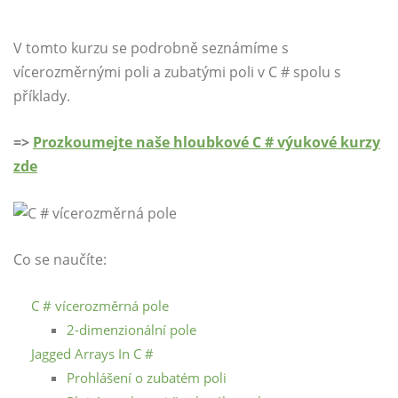
V tomto kurzu se podrobně seznámíme s
vícerozměrnými poli a zubatými poli v C # spolu s
příklady.
=>
Prozkoumejte naše hloubkové C # výukové kurzy
zde
Co se naučíte:
C # vícerozměrná pole
2-dimenzionální pole
Jagged Arrays In C #
Prohlášení o zubatém poli