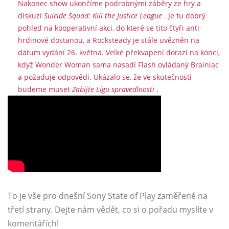
Nakonec show ukončíme podrobnými záběry ze hry a
diskuzí
Suicide Squad: Kill the Justice League
. Je tu dobrý
pohled na kooperativní akci, do které se tito čtyři anti-
hrdinové dostanou, a Rocksteady je stále uvězněn na
datum vydání 26. května. Velké překvapení dorazí na konci,
když Wonder Woman sama nasadí Flash ovládaný Brainiac
a požaduje odpovědi. Ukázalo se, že ve skutečnosti
budeme muset
Zabijte Ligu spravedlnosti
.
To je vše pro dnešní Sony State of Play zaměřené na
třetí strany. Dejte nám vědět, co si o pořadu myslíte v
komentářích!