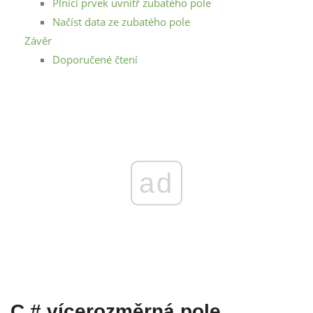
Plnicí prvek uvnitř zubatého pole
Načíst data ze zubatého pole
Závěr
Doporučené čtení
ad
C # vícerozměrná pole