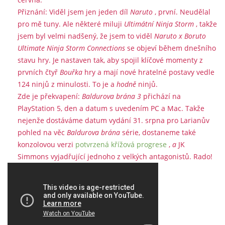
Přiznání: Viděl jsem jen jeden díl
Naruto
, první. Neudělal
pro mě tuny. Ale některé miluji
Ultimátní Ninja Storm
, takže
jsem byl velmi nadšený, že jsem to viděl
Naruto x Boruto
Ultimate Ninja Storm Connections
se objeví během dnešního
stavu hry. Je nastaven tak, aby spojil klíčové momenty z
prvních čtyř
Bouřka
hry a mají nové hratelné postavy vedle
124 ninjů z minulosti. To je a
hodně
ninjů.
Zde je překvapení:
Baldurova brána 3
přichází na
PlayStation 5, den a datum s uvedením PC a Mac. Takže
nejenže dostáváme datum vydání 31. srpna pro Larianův
pohled na věc
Baldurova brána
série, dostaneme také
konzolovou verzi
potvrzená křížová progrese
,
a
JK
Simmons vyjadřující jednoho z velkých antagonistů. Rado!