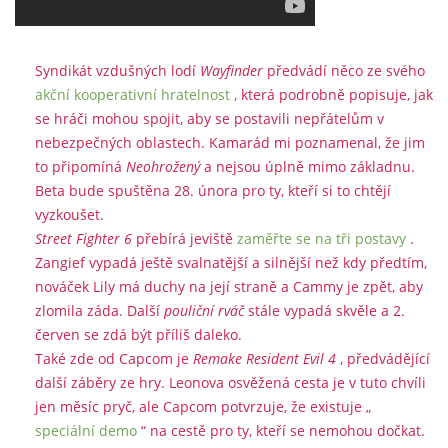
Syndikát vzdušných lodí
Wayfinder
předvádí něco ze svého
akční kooperativní hratelnost
, která podrobně popisuje, jak
se hráči mohou spojit, aby se postavili nepřátelům v
nebezpečných oblastech. Kamarád mi poznamenal, že jim
to připomíná
Neohrožený
a nejsou úplně mimo základnu.
Beta bude spuštěna 28. února pro ty, kteří si to chtějí
vyzkoušet.
Street Fighter 6
přebírá jeviště
zaměřte se na tři postavy
.
Zangief vypadá ještě svalnatější a silnější než kdy předtím,
nováček Lily má duchy na její straně a Cammy je zpět, aby
zlomila záda. Další
pouliční rváč
stále vypadá skvěle a 2.
červen se zdá být příliš daleko.
Také zde od Capcom je
Remake Resident Evil 4
, předvádějící
další záběry ze hry. Leonova osvěžená cesta je v tuto chvíli
jen měsíc pryč, ale Capcom potvrzuje, že existuje „
speciální demo
“ na cestě pro ty, kteří se nemohou dočkat.