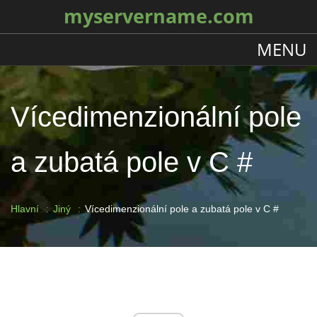
myservername.com
MENU
Vícedimenzionální pole
a zubatá pole v C #
Hlavní
Jiný
Vícedimenzionální pole a zubatá pole v C #