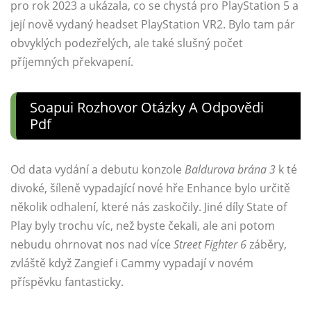
pro rok 2023 a ukázala, co se chystá pro PlayStation 5 a
její nově vydaný headset PlayStation VR2. Bylo tam pár
obvyklých podezřelých, ale také slušný počet
příjemných překvapení.
Soapui Rozhovor Otázky A Odpovědi
Pdf
Od data vydání a debutu konzole
Baldurova brána 3
k té
divoké, šíleně vypadající nové hře Enhance bylo určitě
několik odhalení, které nás zaskočily. Jiné díly State of
Play byly trochu víc, než byste čekali, ale ani potom
nebudu ohrnovat nos nad více
Street Fighter 6
záběry,
zvláště když Zangief i Cammy vypadají v novém
příspěvku fantasticky.