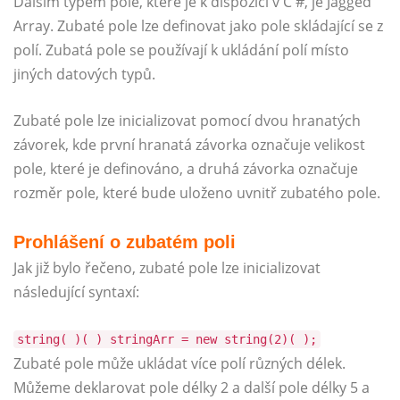
Dalším typem pole, které je k dispozici v C #, je Jagged
Array. Zubaté pole lze definovat jako pole skládající se z
polí. Zubatá pole se používají k ukládání polí místo
jiných datových typů.
Zubaté pole lze inicializovat pomocí dvou hranatých
závorek, kde první hranatá závorka označuje velikost
pole, které je definováno, a druhá závorka označuje
rozměr pole, které bude uloženo uvnitř zubatého pole.
Prohlášení o zubatém poli
Jak již bylo řečeno, zubaté pole lze inicializovat
následující syntaxí:
string( )( ) stringArr = new string(2)( );
Zubaté pole může ukládat více polí různých délek.
Můžeme deklarovat pole délky 2 a další pole délky 5 a