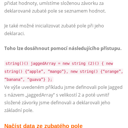
přidat hodnoty, umístíme složenou závorku za
deklarované zubaté pole se seznamem hodnot.
Je také možné inicializovat zubaté pole při jeho
deklaraci.
Toho lze dosáhnout pomocí následujícího přístupu.
string()() jaggedArray = new string (2)() { new
string() {“apple”, “mango”}, new string() {“orange”,
“banana”, “guava”} };
Ve výše uvedeném příkladu jsme definovali pole Jagged
s názvem „jaggedArray“ s velikostí 2 a poté uvnitř
složené závorky jsme definovali a deklarovali jeho
základní pole.
Načíst data ze zubatého pole