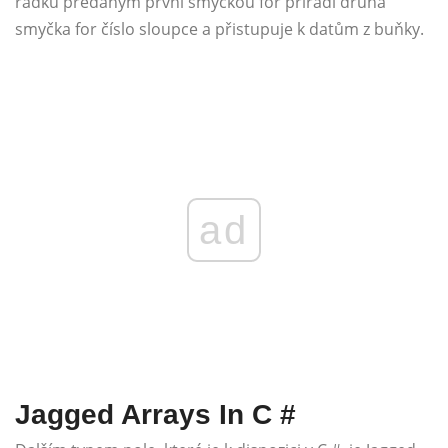
řádku předaným první smyčkou for přiřadí druhá
smyčka for číslo sloupce a přistupuje k datům z buňky.
ad
Jagged Arrays In C #