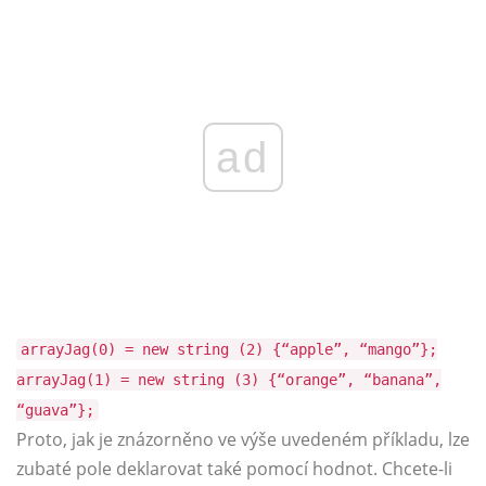
ad
arrayJag(0) = new string (2) {“apple”, “mango”};
arrayJag(1) = new string (3) {“orange”, “banana”,
“guava”};
Proto, jak je znázorněno ve výše uvedeném příkladu, lze
zubaté pole deklarovat také pomocí hodnot. Chcete-li