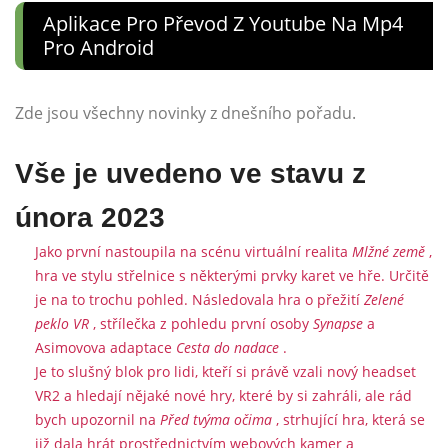
Aplikace Pro Převod Z Youtube Na Mp4
Pro Android
Zde jsou všechny novinky z dnešního pořadu.
Vše je uvedeno ve stavu z
února 2023
Jako první nastoupila na scénu virtuální realita
Mlžné země
,
hra ve stylu střelnice s některými prvky karet ve hře. Určitě
je na to trochu pohled. Následovala hra o přežití
Zelené
peklo VR
, střílečka z pohledu první osoby
Synapse
a
Asimovova adaptace
Cesta do nadace
.
Je to slušný blok pro lidi, kteří si právě vzali nový headset
VR2 a hledají nějaké nové hry, které by si zahráli, ale rád
bych upozornil na
Před tvýma očima
, strhující hra, která se
již dala hrát prostřednictvím webových kamer a