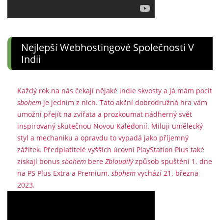
Nejlepší Webhostingové Společnosti V
Indii
Každý rok na nás čekají nějaké indie skvosty a já mám pocit
sbohem
je jedním z nich. Tato akční dobrodružná hra vám
umožní přejít na zvířata a prozkoumat nádherný svět
inspirovaný skutečnou Novou Kaledonií. Miluji umělecký
styl a mechaniku a opravdu to vypadá jako příjemný
zážitek. Předplatitelé vyšších úrovní PlayStation Plus také
získají bonus
sbohem
bere
Zbloudilý
způsob spuštění 1. dne
na PS Plus Extra a Premium.
sbohem
vychází 21. března
2023.