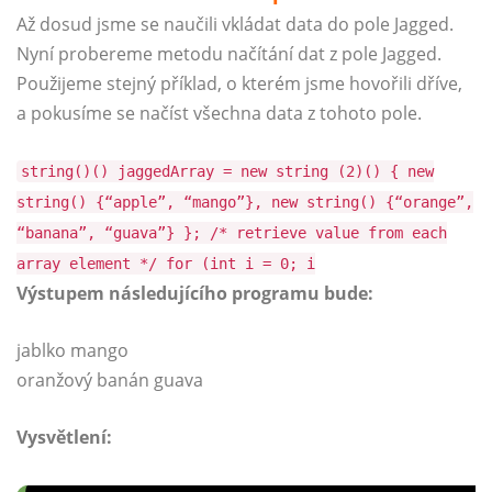
Až dosud jsme se naučili vkládat data do pole Jagged.
Nyní probereme metodu načítání dat z pole Jagged.
Použijeme stejný příklad, o kterém jsme hovořili dříve,
a pokusíme se načíst všechna data z tohoto pole.
string()() jaggedArray = new string (2)() { new
string() {“apple”, “mango”}, new string() {“orange”,
“banana”, “guava”} }; /* retrieve value from each
array element */ for (int i = 0; i
Výstupem následujícího programu bude:
jablko mango
oranžový banán guava
Vysvětlení: