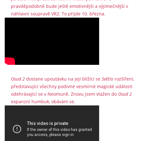
pravděpodobně bude ještě emotivnější a výjimečnější v
náhlavní soupravě VR2. To přijde 10. března.
Osud 2
dostane upoutávku na její blížící se
Světlo
rozšíření,
představující všechny podivné vesmírné magické události
odehrávající se v Neomuně. Znovu jsem vtažen do
Osud 2
expanzní humbuk, obávám se.