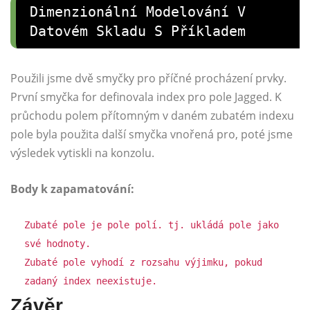
Dimenzionální Modelování V
Datovém Skladu S Příkladem
Použili jsme dvě smyčky pro příčné procházení prvky.
První smyčka for definovala index pro pole Jagged. K
průchodu polem přítomným v daném zubatém indexu
pole byla použita další smyčka vnořená pro, poté jsme
výsledek vytiskli na konzolu.
Body k zapamatování:
Zubaté pole je pole polí. tj. ukládá pole jako
své hodnoty.
Zubaté pole vyhodí z rozsahu výjimku, pokud
zadaný index neexistuje.
Závěr