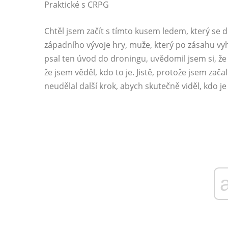
Praktické s CRPG
Chtěl jsem začít s tímto kusem ledem, který se d
západního vývoje hry, muže, který po zásahu vyh
psal ten úvod do droningu, uvědomil jsem si, že t
že jsem věděl, kdo to je. Jistě, protože jsem zača
neudělal další krok, abych skutečně viděl, kdo je