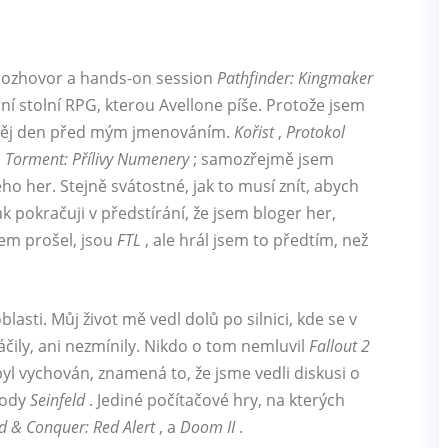
 rozhovor a hands-on session
Pathfinder: Kingmaker
ní stolní RPG, kterou Avellone píše. Protože jsem
a něj den před mým jmenováním.
Kořist
,
Protokol
,
Torment: Přílivy Numenery
; samozřejmě jsem
ho her. Stejně svátostné, jak to musí znít, abych
ak pokračuji v předstírání, že jsem bloger her,
sem prošel, jsou
FTL
, ale hrál jsem to předtím, než
asti. Můj život mě vedl dolů po silnici, kde se v
áčily, ani nezmínily. Nikdo o tom nemluvil
Fallout 2
byl vychován, znamená to, že jsme vedli diskusi o
zody
Seinfeld
. Jediné počítačové hry, na kterých
& Conquer: Red Alert
, a
Doom II
.