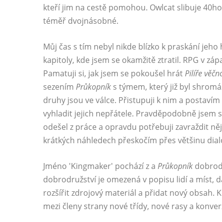
kteří jim na cestě pomohou. Owlcat slibuje 40
téměř dvojnásobné.
Můj čas s tím nebyl nikde blízko k praskání jeho
kapitoly, kde jsem se okamžitě ztratil. RPG v zá
Pamatuji si, jak jsem se pokoušel hrát
Pilíře věčn
sezením
Průkopník
s týmem, který již byl shrom
druhy jsou ve válce. Přistupuji k nim a postav
vyhladit jejich nepřátele. Pravděpodobně jsem 
odešel z práce a opravdu potřebuji zavraždit ně
krátkých náhledech přeskočím přes většinu dialo
Jméno 'Kingmaker' pochází z a
Průkopník
dobrodr
dobrodružství je omezená v popisu lidí a míst, d
rozšířit zdrojový materiál a přidat nový obsah. 
mezi členy strany nové třídy, nové rasy a konve