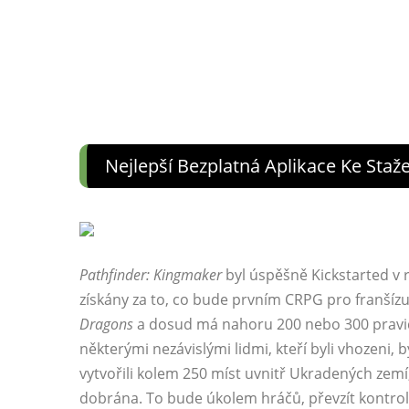
Nejlepší Bezplatná Aplikace Ke Sta
Pathfinder: Kingmaker
byl úspěšně Kickstarted v r
získány za to, co bude prvním CRPG pro franšíz
Dragons
a dosud má nahoru 200 nebo 300 pravide
některými nezávislými lidmi, kteří byli vhozeni, 
vytvořili kolem 250 míst uvnitř Ukradených zemí,
dobrána. To bude úkolem hráčů, převzít kontrol