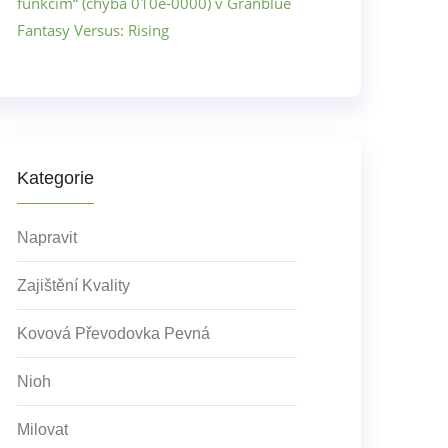
funkcím“ (chyba 010e-0000) v Granblue
Fantasy Versus: Rising
Kategorie
Napravit
Zajištění Kvality
Kovová Převodovka Pevná
Nioh
Milovat