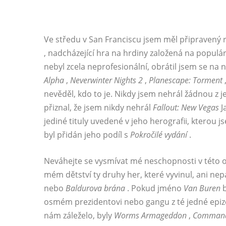
Ve středu v San Franciscu jsem měl připravený
, nadcházející hra na hrdiny založená na populár
nebyl zcela neprofesionální, obrátil jsem se n
Alpha
,
Neverwinter Nights 2
,
Planescape: Torment
nevěděl, kdo to je. Nikdy jsem nehrál žádnou z je
přiznal, že jsem nikdy nehrál
Fallout: New Vegas
J
jediné tituly uvedené v jeho herografii, kterou j
byl přidán jeho podíl s
Pokročilé vydání
.
Neváhejte se vysmívat mé neschopnosti v této obl
mém dětství ty druhy her, které vyvinul, ani nep
nebo
Baldurova brána
. Pokud jméno
Van Buren
osmém prezidentovi nebo gangu z té jedné epi
nám záleželo, byly
Worms Armageddon
,
Command 