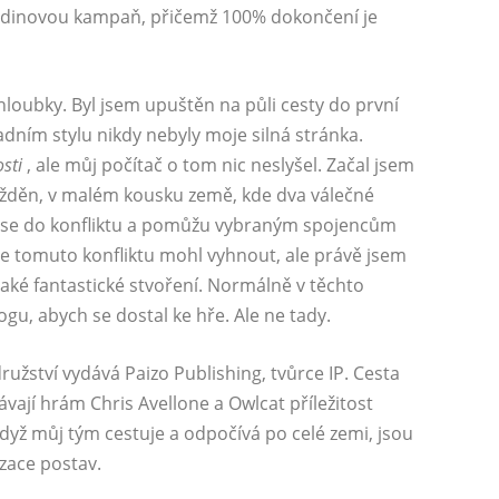
hodinovou kampaň, přičemž 100% dokončení je
 hloubky. Byl jsem upuštěn na půli cesty do první
padním stylu nikdy nebyly moje silná stránka.
osti
, ale můj počítač o tom nic neslyšel. Začal jsem
ážděn, v malém kousku země, kde dva válečné
ím se do konfliktu a pomůžu vybraným spojencům
se tomuto konfliktu mohl vyhnout, ale právě jsem
jaké fantastické stvoření. Normálně v těchto
gu, abych se dostal ke hře. Ale ne tady.
užství vydává Paizo Publishing, tvůrce IP. Cesta
ávají hrám Chris Avellone a Owlcat příležitost
Když můj tým cestuje a odpočívá po celé zemi, jsou
rzace postav.