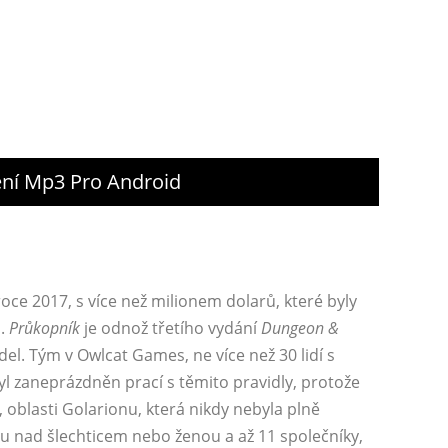
žení Mp3 Pro Android
oce 2017, s více než milionem dolarů, které byly
u.
Průkopník
je odnož třetího vydání
Dungeon &
l. Tým v Owlcat Games, ne více než 30 lidí s
byl zaneprázdněn prací s těmito pravidly, protože
 oblasti Golarionu, která nikdy nebyla plně
u nad šlechticem nebo ženou a až 11 společníky,