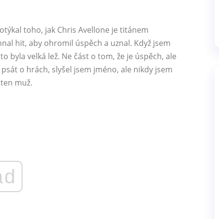
otýkal toho, jak Chris Avellone je titánem
nal hit, aby ohromil úspěch a uznal. Když jsem
o byla velká lež. Ne část o tom, že je úspěch, ale
l psát o hrách, slyšel jsem jméno, ale nikdy jsem
 ten muž.
ad