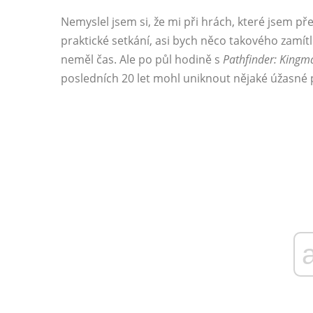
Nemyslel jsem si, že mi při hrách, které jsem př
praktické setkání, asi bych něco takového zamít
neměl čas. Ale po půl hodině s
Pathfinder: Kingm
posledních 20 let mohl uniknout nějaké úžasné p