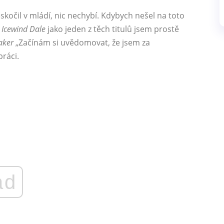
eskočil v mládí, nic nechybí. Kdybych nešel na toto
l
Icewind Dale
jako jeden z těch titulů jsem prostě
aker
„Začínám si uvědomovat, že jsem za
ráci.
ad