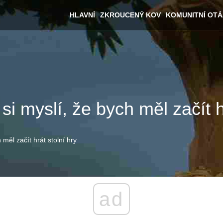
HLAVNÍ
ZKROUCENÝ KOV
KOMUNITNÍ OT
i myslí, že bych měl začít h
měl začít hrát stolní hry
ad