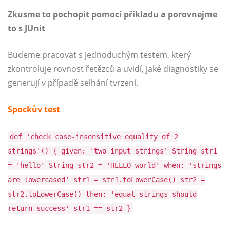
Zkusme to pochopit pomocí příkladu a porovnejme
to s JUnit
Budeme pracovat s jednoduchým testem, který
zkontroluje rovnost řetězců a uvidí, jaké diagnostiky se
generují v případě selhání tvrzení.
Spockův test
def 'check case-insensitive equality of 2
strings'() { given: 'two input strings' String str1
= 'hello' String str2 = 'HELLO world' when: 'strings
are lowercased' str1 = str1.toLowerCase() str2 =
str2.toLowerCase() then: 'equal strings should
return success' str1 == str2 }