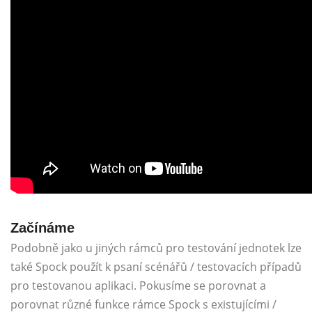
Začínáme
Podobně jako u jiných rámců pro testování jednotek lze
také Spock použít k psaní scénářů / testovacích případů
pro testovanou aplikaci. Pokusíme se porovnat a
porovnat různé funkce rámce Spock s existujícími /