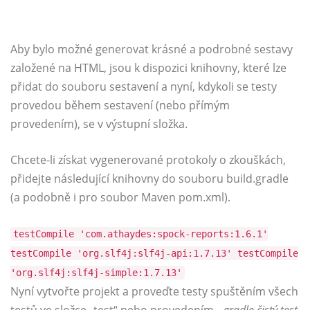
Aby bylo možné generovat krásné a podrobné sestavy
založené na HTML, jsou k dispozici knihovny, které lze
přidat do souboru sestavení a nyní, kdykoli se testy
provedou během sestavení (nebo přímým
provedením), se v výstupní složka.
Chcete-li získat vygenerované protokoly o zkouškách,
přidejte následující knihovny do souboru build.gradle
(a podobně i pro soubor Maven pom.xml).
testCompile 'com.athaydes:spock-reports:1.6.1'
testCompile 'org.slf4j:slf4j-api:1.7.13' testCompile
'org.slf4j:slf4j-simple:1.7.13'
Nyní vytvořte projekt a proveďte testy spuštěním všech