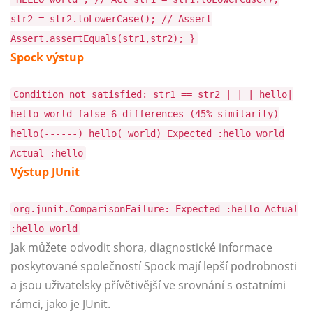
str2 = str2.toLowerCase(); // Assert
Assert.assertEquals(str1,str2); }
Spock výstup
Condition not satisfied: str1 == str2 | | | hello|
hello world false 6 differences (45% similarity)
hello(------) hello( world) Expected :hello world
Actual :hello
Výstup JUnit
org.junit.ComparisonFailure: Expected :hello Actual
:hello world
Jak můžete odvodit shora, diagnostické informace
poskytované společností Spock mají lepší podrobnosti
a jsou uživatelsky přívětivější ve srovnání s ostatními
rámci, jako je JUnit.