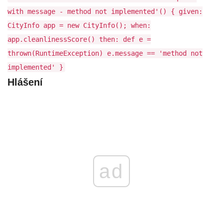
with message - method not implemented'() { given:
CityInfo app = new CityInfo(); when:
app.cleanlinessScore() then: def e =
thrown(RuntimeException) e.message == 'method not
implemented' }
Hlášení
ad