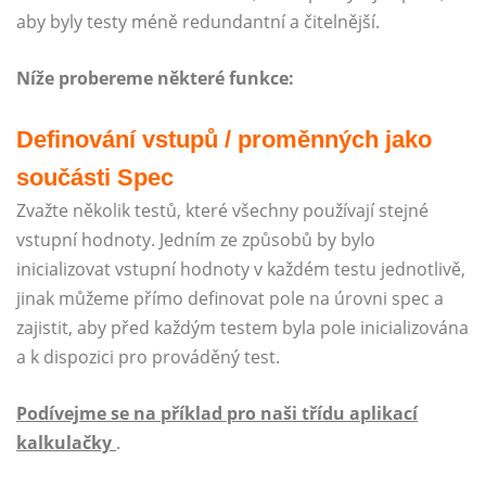
aby byly testy méně redundantní a čitelnější.
Níže probereme některé funkce:
Definování vstupů / proměnných jako
součásti Spec
Zvažte několik testů, které všechny používají stejné
vstupní hodnoty. Jedním ze způsobů by bylo
inicializovat vstupní hodnoty v každém testu jednotlivě,
jinak můžeme přímo definovat pole na úrovni spec a
zajistit, aby před každým testem byla pole inicializována
a k dispozici pro prováděný test.
Podívejme se na příklad pro naši třídu aplikací
kalkulačky
.