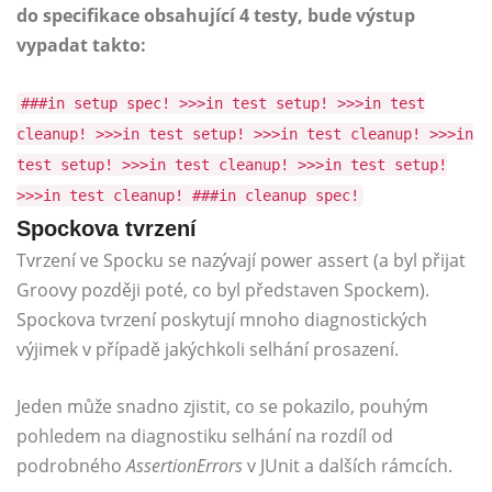
do specifikace obsahující 4 testy, bude výstup
vypadat takto:
###in setup spec! >>>in test setup! >>>in test
cleanup! >>>in test setup! >>>in test cleanup! >>>in
test setup! >>>in test cleanup! >>>in test setup!
>>>in test cleanup! ###in cleanup spec!
Spockova tvrzení
Tvrzení ve Spocku se nazývají power assert (a byl přijat
Groovy později poté, co byl představen Spockem).
Spockova tvrzení poskytují mnoho diagnostických
výjimek v případě jakýchkoli selhání prosazení.
Jeden může snadno zjistit, co se pokazilo, pouhým
pohledem na diagnostiku selhání na rozdíl od
podrobného
AssertionErrors
v JUnit a dalších rámcích.