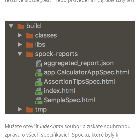
testů ve složce „test“ nebo provedením „
gradle čistý test
“.
Můžete otevřít
index.html
soubor a získáte souhrnnou
zprávu o všech specifikacích Spocku, které byly k