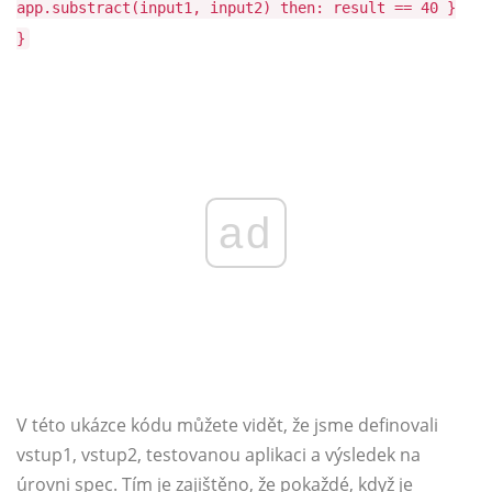
app.substract(input1, input2) then: result == 40 }
}
ad
V této ukázce kódu můžete vidět, že jsme definovali
vstup1, vstup2, testovanou aplikaci a výsledek na
úrovni spec. Tím je zajištěno, že pokaždé, když je