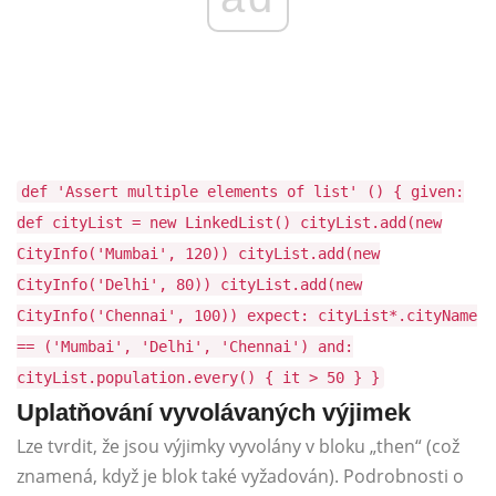
def 'Assert multiple elements of list' () { given:
def cityList = new LinkedList() cityList.add(new
CityInfo('Mumbai', 120)) cityList.add(new
CityInfo('Delhi', 80)) cityList.add(new
CityInfo('Chennai', 100)) expect: cityList*.cityName
== ('Mumbai', 'Delhi', 'Chennai') and:
cityList.population.every() { it > 50 } }
Uplatňování vyvolávaných výjimek
Lze tvrdit, že jsou výjimky vyvolány v bloku „then“ (což
znamená, když je blok také vyžadován). Podrobnosti o