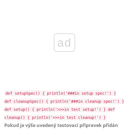
ad
def setupSpec() { println('###in setup spec!') }
def cleanupSpec() { println('###in cleanup spec!') }
def setup() { println('>>>in test setup!') } def
cleanup() { println('>>>in test cleanup!') }
Pokud je výše uvedený testovací přípravek přidán