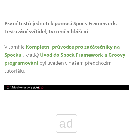
Psaní testů jednotek pomocí Spock Framework:
Testování svítidel, tvrzení a hlášení
V tomhle
Kompletní průvodce pro začátečníky na
Spocku
, krátký
Úvod do Spock Framework a Groovy
programování
byl uveden v našem předchozím
tutoriálu.
ad