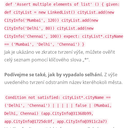
def 'Assert multiple elements of list' () { given:
def cityList = new LinkedList() cityList.add(new
CityInfo('Mumbai', 120)) cityList.add(new
CityInfo('Delhi', 80)) cityList.add(new
CityInfo('Chennai', 100)) expect: cityList*.cityName
== ('Mumbai', 'Delhi', 'Chennai') }
Jak je ukázáno ve zkratce tvrzení výše, můžete ověřit
celý seznam pomocí klíčového slova „*“.
Podívejme se také, jak by vypadalo selhání.
Z výše
uvedeného tvrzení odstraním název kteréhokoli města.
Condition not satisfied: cityList*.cityName ==
('Delhi', 'Chennai') | | | | | false | (Mumbai,
Delhi, Chennai) (app.CityInfo@31368b99,
app.CityInfo@1725dc0f, app.CityInfo@3911c2a7)