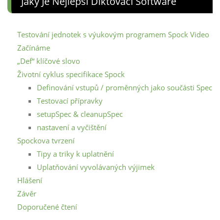
Jaký Je Nejlepší Diktovací Software
Testování jednotek s výukovým programem Spock Video
Začínáme
„Def“ klíčové slovo
Životní cyklus specifikace Spock
Definování vstupů / proměnných jako součásti Spec
Testovací přípravky
setupSpec & cleanupSpec
nastavení a vyčištění
Spockova tvrzení
Tipy a triky k uplatnění
Uplatňování vyvolávaných výjimek
Hlášení
Závěr
Doporučené čtení