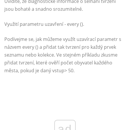
Uvidíte, že diagnostické informace o selhání tvrzení
jsou bohaté a snadno srozumitelné.
Využití parametru uzavření - every ().
Podívejme se, jak můžeme využít uzavírací parametr s
názvem every () a přidat tak tvrzení pro každý prvek
seznamu nebo kolekce. Ve stejném příkladu zkusme
přidat tvrzení, které ověří počet obyvatel každého
města, pokud je daný vstup> 50.
ad