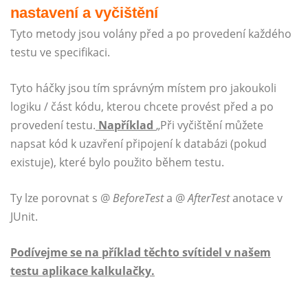
nastavení a vyčištění
Tyto metody jsou volány před a po provedení každého
testu ve specifikaci.
Tyto háčky jsou tím správným místem pro jakoukoli
logiku / část kódu, kterou chcete provést před a po
provedení testu.
Například
„Při vyčištění můžete
napsat kód k uzavření připojení k databázi (pokud
existuje), které bylo použito během testu.
Ty lze porovnat s @
BeforeTest
a @
AfterTest
anotace v
JUnit.
Podívejme se na příklad těchto svítidel v našem
testu aplikace kalkulačky.