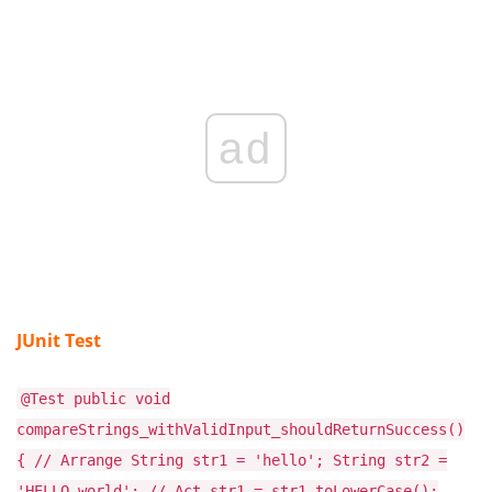
ad
JUnit Test
@Test public void
compareStrings_withValidInput_shouldReturnSuccess()
{ // Arrange String str1 = 'hello'; String str2 =
'HELLO world'; // Act str1 = str1.toLowerCase();