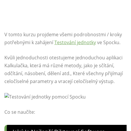
V tomto kurzu projdeme všemi podrobnostmi / kroky
potřebnými k zahájení
Testování jednotky
ve Spocku.
Kvůli jednoduchosti otestujeme jednoduchou aplikaci
Kalkulačka, která má různé metody, jako je sčítání,
odčítání, násobení, dělení atd., Které všechny přijímají
celočíselné parametry a vracejí celočíselný výstup.
Co se naučíte: