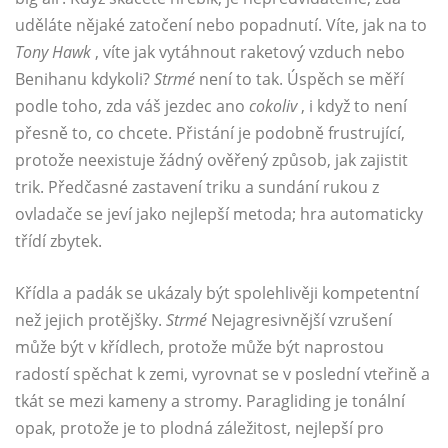
uděláte nějaké zatočení nebo popadnutí. Víte, jak na to
Tony Hawk
, víte jak vytáhnout raketový vzduch nebo
Benihanu kdykoli?
Strmé
není to tak. Úspěch se měří
podle toho, zda váš jezdec ano
cokoliv
, i když to není
přesně to, co chcete. Přistání je podobně frustrující,
protože neexistuje žádný ověřený způsob, jak zajistit
trik. Předčasné zastavení triku a sundání rukou z
ovladače se jeví jako nejlepší metoda; hra automaticky
třídí zbytek.
Křídla a padák se ukázaly být spolehlivěji kompetentní
než jejich protějšky.
Strmé
Nejagresivnější vzrušení
může být v křídlech, protože může být naprostou
radostí spěchat k zemi, vyrovnat se v poslední vteřině a
tkát se mezi kameny a stromy. Paragliding je tonální
opak, protože je to plodná záležitost, nejlepší pro