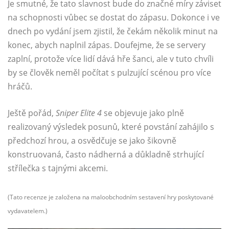
Je smutné, že tato slavnost bude do značné míry záviset
na schopnosti vůbec se dostat do zápasu. Dokonce i ve
dnech po vydání jsem zjistil, že čekám několik minut na
konec, abych naplnil zápas. Doufejme, že se servery
zaplní, protože více lidí dává hře šanci, ale v tuto chvíli
by se člověk neměl počítat s pulzující scénou pro více
hráčů.
Ještě pořád,
Sniper Elite 4
se objevuje jako plně
realizovaný výsledek posunů, které povstání zahájilo s
předchozí hrou, a osvědčuje se jako šikovně
konstruovaná, často nádherná a důkladně strhující
střílečka s tajnými akcemi.
(Tato recenze je založena na maloobchodním sestavení hry poskytované
vydavatelem.)