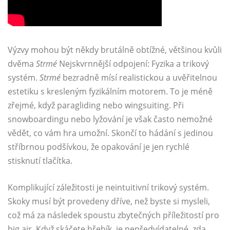
Výzvy mohou být někdy brutálně obtížné, většinou kvůli
dvěma
Strmé
Nejskvrnnější odpojení: Fyzika a trikový
systém.
Strmé
bezradně mísí realistickou a uvěřitelnou
estetiku s kresleným fyzikálním motorem. To je méně
zřejmé, když paragliding nebo wingsuiting. Při
snowboardingu nebo lyžování je však často nemožné
vědět, co vám hra umožní. Skončí to hádání s jedinou
stříbrnou podšívkou, že opakování je jen rychlé
stisknutí tlačítka.
Komplikující záležitosti je neintuitivní trikový systém.
Skoky musí být provedeny dříve, než byste si mysleli,
což má za následek spoustu zbytečných příležitostí pro
big air. Když skáčete hřebík, je nepředvídatelné, zda