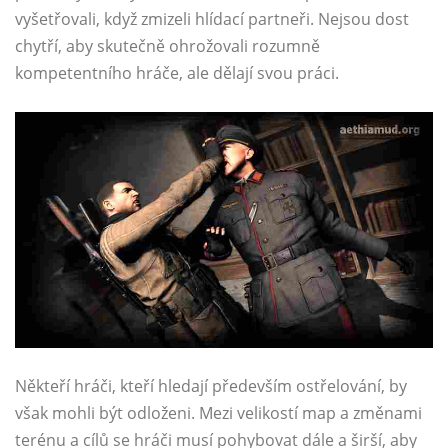
vyšetřovali, když zmizeli hlídací partneři. Nejsou dost
chytří, aby skutečně ohrožovali rozumně
kompetentního hráče, ale dělají svou práci.
Někteří hráči, kteří hledají především ostřelování, by
však mohli být odloženi. Mezi velikostí map a změnami
terénu a cílů se hráči musí pohybovat dále a širší, aby