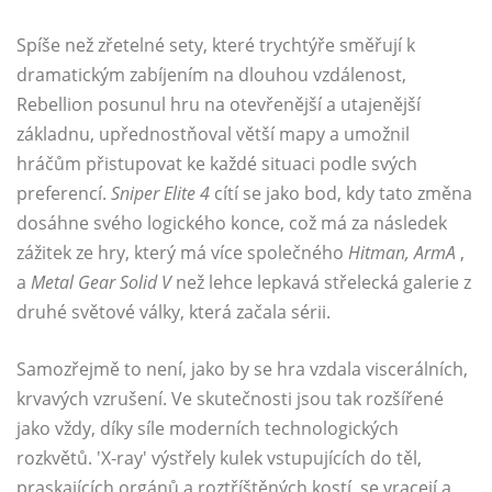
Spíše než zřetelné sety, které trychtýře směřují k
dramatickým zabíjením na dlouhou vzdálenost,
Rebellion posunul hru na otevřenější a utajenější
základnu, upřednostňoval větší mapy a umožnil
hráčům přistupovat ke každé situaci podle svých
preferencí.
Sniper Elite 4
cítí se jako bod, kdy tato změna
dosáhne svého logického konce, což má za následek
zážitek ze hry, který má více společného
Hitman, ArmA
,
a
Metal Gear Solid V
než lehce lepkavá střelecká galerie z
druhé světové války, která začala sérii.
Samozřejmě to není, jako by se hra vzdala viscerálních,
krvavých vzrušení. Ve skutečnosti jsou tak rozšířené
jako vždy, díky síle moderních technologických
rozkvětů. 'X-ray' výstřely kulek vstupujících do těl,
praskajících orgánů a roztříštěných kostí, se vracejí a