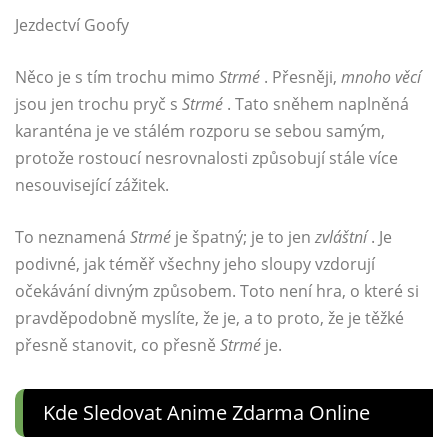
Jezdectví Goofy
Něco je s tím trochu mimo
Strmé
. Přesněji,
mnoho věcí
jsou jen trochu pryč s
Strmé
. Tato sněhem naplněná
karanténa je ve stálém rozporu se sebou samým,
protože rostoucí nesrovnalosti způsobují stále více
nesouvisející zážitek.
To neznamená
Strmé
je špatný; je to jen
zvláštní
. Je
podivné, jak téměř všechny jeho sloupy vzdorují
očekávání divným způsobem. Toto není hra, o které si
pravděpodobně myslíte, že je, a to proto, že je těžké
přesně stanovit, co přesně
Strmé
je.
Kde Sledovat Anime Zdarma Online