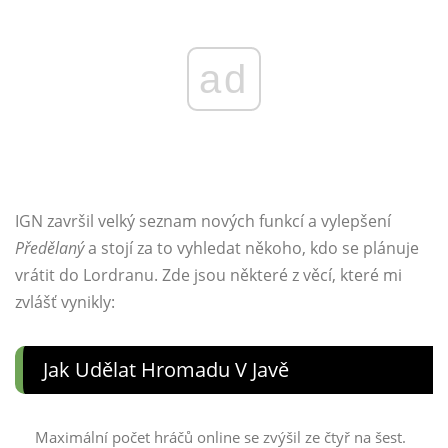
ad
IGN završil velký seznam nových funkcí a vylepšení
Předělaný
a stojí za to vyhledat někoho, kdo se plánuje
vrátit do Lordranu. Zde jsou některé z věcí, které mi
zvlášť vynikly:
Jak Udělat Hromadu V Javě
Maximální počet hráčů online se zvýšil ze čtyř na šest.