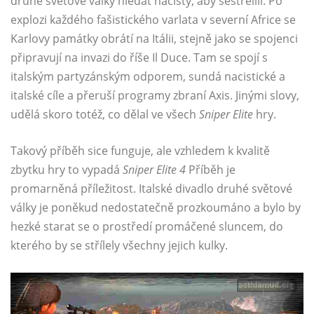
druhé světové války hledat nacisty, aby sestřelili. Po
explozi každého fašistického varlata v severní Africe se
Karlovy památky obrátí na Itálii, stejně jako se spojenci
připravují na invazi do říše Il Duce. Tam se spojí s
italským partyzánským odporem, sundá nacistické a
italské cíle a přeruší programy zbraní Axis. Jinými slovy,
udělá skoro totéž, co dělal ve všech
Sniper Elite
hry.
Takový příběh sice funguje, ale vzhledem k kvalitě
zbytku hry to vypadá
Sniper Elite 4
Příběh je
promarněná příležitost. Italské divadlo druhé světové
války je poněkud nedostatečně prozkoumáno a bylo by
hezké starat se o prostředí promáčené sluncem, do
kterého by se střílely všechny jejich kulky.