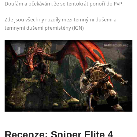
Doufám a očekávám, že se tentokrát ponoří do PvP.
Zde jsou všechny rozdíly mezi temnými dušemi a
temnými dušemi přemístěny (IGN)
Recenze: Sniper Elite 4