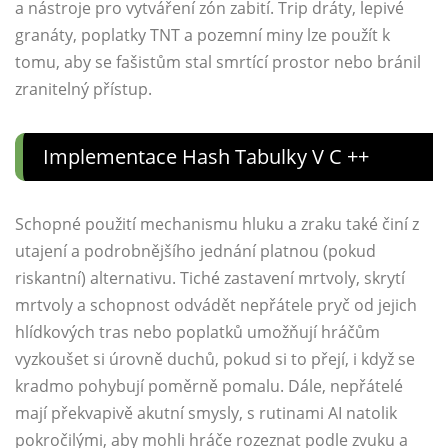
a nástroje pro vytváření zón zabití. Trip dráty, lepivé
granáty, poplatky TNT a pozemní miny lze použít k
tomu, aby se fašistům stal smrtící prostor nebo bránil
zranitelný přístup.
Implementace Hash Tabulky V C ++
Schopné použití mechanismu hluku a zraku také činí z
utajení a podrobnějšího jednání platnou (pokud
riskantní) alternativu. Tiché zastavení mrtvoly, skrytí
mrtvoly a schopnost odvádět nepřátele pryč od jejich
hlídkových tras nebo poplatků umožňují hráčům
vyzkoušet si úrovně duchů, pokud si to přejí, i když se
kradmo pohybují poměrně pomalu. Dále, nepřátelé
mají překvapivě akutní smysly, s rutinami AI natolik
pokročilými, aby mohli hráče rozeznat podle zvuku a