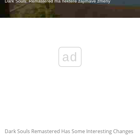
Dark Souls: Remastered má některé zajímavé změny
ad
Dark Souls Remastered Has Some Interesting Changes