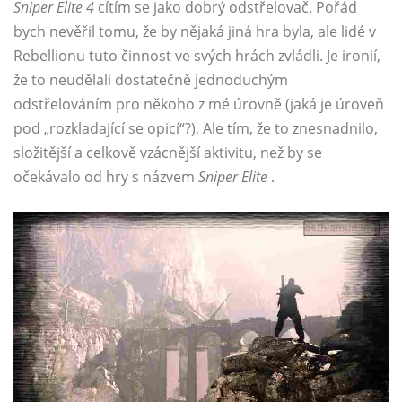
Sniper Elite 4
cítím se jako dobrý odstřelovač. Pořád
bych nevěřil tomu, že by nějaká jiná hra byla, ale lidé v
Rebellionu tuto činnost ve svých hrách zvládli. Je ironií,
že to neudělali dostatečně jednoduchým
odstřelováním pro někoho z mé úrovně (jaká je úroveň
pod „rozkladající se opicí“?), Ale tím, že to znesnadnilo,
složitější a celkově vzácnější aktivitu, než by se
očekávalo od hry s názvem
Sniper Elite
.