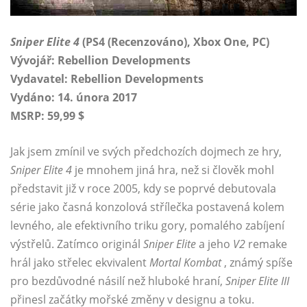
Sniper Elite 4
(PS4 (Recenzováno), Xbox One, PC)
Vývojář: Rebellion Developments
Vydavatel: Rebellion Developments
Vydáno: 14. února 2017
MSRP: 59,99 $
Jak jsem zmínil ve svých předchozích dojmech ze hry,
Sniper Elite 4
je mnohem jiná hra, než si člověk mohl
představit již v roce 2005, kdy se poprvé debutovala
série jako časná konzolová střílečka postavená kolem
levného, ​​ale efektivního triku gory, pomalého zabíjení
výstřelů. Zatímco originál
Sniper Elite
a jeho
V2
remake
hrál jako střelec ekvivalent
Mortal Kombat
, známý spíše
pro bezdůvodné násilí než hluboké hraní,
Sniper Elite III
přinesl začátky mořské změny v designu a toku.