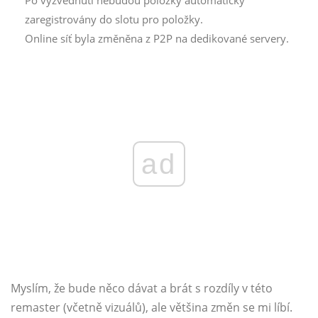
Po vyzvednutí nebudou položky automaticky
zaregistrovány do slotu pro položky.
Online síť byla změněna z P2P na dedikované servery.
ad
Myslím, že bude něco dávat a brát s rozdíly v této
remaster (včetně vizuálů), ale většina změn se mi líbí.