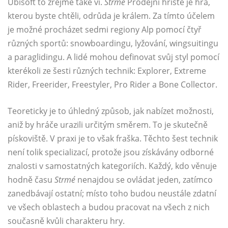
Ubisoft to zřejmě také ví.
Strmé
Prodejní hřiště je hra,
kterou byste chtěli, odrůda je králem. Za tímto účelem
je možné procházet sedmi regiony Alp pomocí čtyř
různých sportů: snowboardingu, lyžování, wingsuitingu
a paraglidingu. A lidé mohou definovat svůj styl pomocí
kterékoli ze šesti různých technik: Explorer, Extreme
Rider, Freerider, Freestyler, Pro Rider a Bone Collector.
Teoreticky je to úhledný způsob, jak nabízet možnosti,
aniž by hráče urazili určitým směrem. To je skutečně
pískoviště. V praxi je to však fraška. Těchto šest technik
není tolik specializací, protože jsou získávány odborné
znalosti v samostatných kategoriích. Každý, kdo věnuje
hodně času
Strmé
nenajdou se ovládat jeden, zatímco
zanedbávají ostatní; místo toho budou neustále zdatní
ve všech oblastech a budou pracovat na všech z nich
současně kvůli charakteru hry.