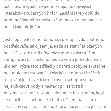
ostřelování vyústila v jednu z nejuspokojivějších
interakcí v současných hrách. Zaslání střely dolů do
popu nešťastného nacistického mozku nebo nads se
necítí jako nic jiného.
Ještě lépe je to téměř snadné, i pro opravdu špatného
odstřelovače, jako jsem já. Řada asistencí založených
na HUD (které tvrdí uživatelé mohou zakázat) činí
kompenzaci balistického pádu a větru jednoduchým
úkolem. Výzva této střílečky od třetí osoby se skutečně
posunula od testování střelecké schopnosti hráče k
testování jejich taktické ostrosti a schopnosti najít
nejlepší cílové body a nastavit příležitosti k
maximalizaci počtu zabití a dostat se bez zranění, když
se nepřítel rozběhne. . Za tímto účelem nabízí hra
rozšířený repertoár možností procházení, jako je lezení