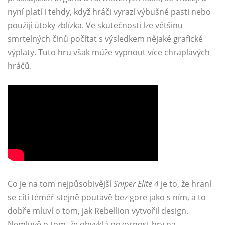
nyní platí i tehdy, když hráči vyrazí výbušné pasti nebo
použijí útoky zblízka. Ve skutečnosti lze většinu
smrtelných činů počítat s výsledkem nějaké grafické
výplaty. Tuto hru však může vypnout více chraplavých
hráčů.
Co je na tom nejpůsobivější
Sniper Elite 4
je to, že hraní
se cítí téměř stejně poutavě bez gore jako s ním, a to
dobře mluví o tom, jak Rebellion vytvořil design.
Nemluvě o tom, že obvyklá pozornost hry na