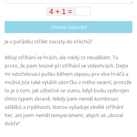
Získejte Odpověď
Je v pořádku střílet nacisty do ořechů?
Miluji stříhání ve hrách, ale nikdy to neudělám. To
proto, že jsem
hrozné
při stříhání ve videohrách. Dejte
mi odstřelovací pušku během zápasu pro více hráčů a
možná jste také vytáhli zástrčku z mého sezení, protože
to je o tom, jak užitečné se stanu, když budu vyzbrojen
tímto typem zbraně. Nikdy jsem neměl kombinaci
zášklbů a trpělivosti, kterou vyžaduje skvělé stříhání
her, ani jsem neměl temperament, abych se „dostal
dobře“.