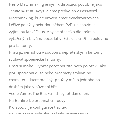
Heslo Matchmaking je nyní k dispozici, podobně jako
Temné duše III
. Když je hráč předvolán v Password
Matchmaking, bude úroveň hráče synchronizována.
Léčivé položky nebudou během PvP k dispozici, s
výjimkou lahví Estus. Aby se předešlo dlouhým a
vytaženým bitvám, počet lahví Estus se sníží na polovinu
pro fantomy.
Hráči již nemohou v souboji s nepřátelskými fantomy
svolávat spojenecké fantomy.
Hráči si mohou vybrat počet použitelných položek, jako
jsou spotřební duše nebo předměty smluvního
charakteru, které mají být použity místo jednoho po
druhém jako v původní hře.
Vedle Vamos The Blacksmith byl přidán oheň.
Na Bonfire lze přepínat smlouvy.
K dispozici je konfigurace tlačítek.