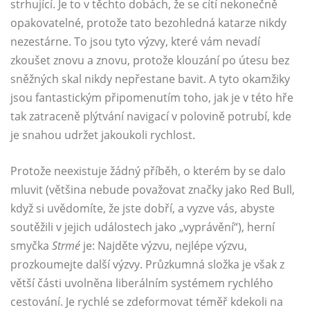
strhující. Je to v těchto dobách, že se cítí nekonečně
opakovatelné, protože tato bezohledná katarze nikdy
nezestárne. To jsou tyto výzvy, které vám nevadí
zkoušet znovu a znovu, protože klouzání po útesu bez
sněžných skal nikdy nepřestane bavit. A tyto okamžiky
jsou fantastickým připomenutím toho, jak je v této hře
tak zatraceně plýtvání navigací v polovině potrubí, kde
je snahou udržet jakoukoli rychlost.
Protože neexistuje žádný příběh, o kterém by se dalo
mluvit (většina nebude považovat značky jako Red Bull,
když si uvědomíte, že jste dobří, a vyzve vás, abyste
soutěžili v jejich událostech jako „vyprávění“), herní
smyčka
Strmé
je: Najděte výzvu, nejlépe výzvu,
prozkoumejte další výzvy. Průzkumná složka je však z
větší části uvolněna liberálním systémem rychlého
cestování. Je rychlé se zdeformovat téměř kdekoli na