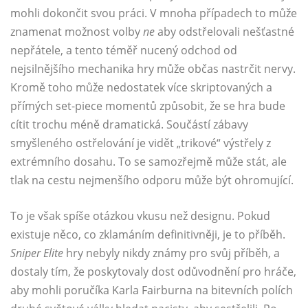
mohli dokončit svou práci. V mnoha případech to může
znamenat možnost volby
ne
aby odstřelovali nešťastné
nepřátele, a tento téměř nucený odchod od
nejsilnějšího mechanika hry může občas nastrčit nervy.
Kromě toho může nedostatek více skriptovaných a
přímých set-piece momentů způsobit, že se hra bude
cítit trochu méně dramatická. Součástí zábavy
smyšleného ostřelování je vidět „trikové“ výstřely z
extrémního dosahu. To se samozřejmě může stát, ale
tlak na cestu nejmenšího odporu může být ohromující.
To je však spíše otázkou vkusu než designu. Pokud
existuje něco, co zklamáním definitivněji, je to příběh.
Sniper Elite
hry nebyly nikdy známy pro svůj příběh, a
dostaly tím, že poskytovaly dost odůvodnění pro hráče,
aby mohli poručíka Karla Fairburna na bitevních polích