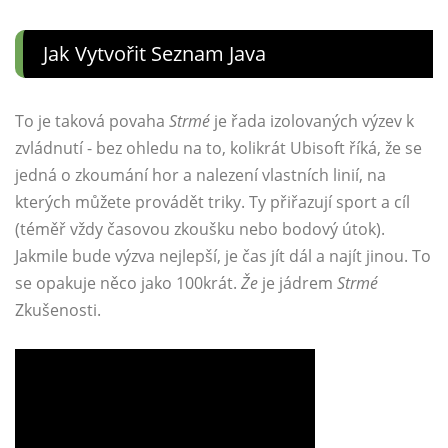
Jak Vytvořit Seznam Java
To je taková povaha
Strmé
je řada izolovaných výzev k
zvládnutí - bez ohledu na to, kolikrát Ubisoft říká, že se
jedná o zkoumání hor a nalezení vlastních linií, na
kterých můžete provádět triky. Ty přiřazují sport a cíl
(téměř vždy časovou zkoušku nebo bodový útok).
Jakmile bude výzva nejlepší, je čas jít dál a najít jinou. To
se opakuje něco jako 100krát.
Že
je jádrem
Strmé
Zkušenosti.