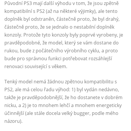
Původní PS3 mají další výhodu v tom, že jsou zpětně
kompatibilní s PS2 (až na některé výjimky), ale tento
doplněk byl odstraněn, částečně proto, že byl drahý,
částečně proto, že se jednalo o nestabilní doplněk
konzoly. Protože tyto konzoly byly poprvé vyrobeny, je
pravděpodobné, že model, který se vám dostane do
rukou, bude z počátečního výrobního cyklu, a proto
bude pro správnou funkci potřebovat rozsáhlejší
renovaci související s věkem.
Tenký model nemá žádnou zpětnou kompatibilitu s
PS2, ale má celou řadu výhod: 1) byl vydán nedávno,
takže je pravděpodobnější, že ho dostanete v dobrém
nicku, a 2) je to mnohem lehčí a mnohem energeticky
účinnější (ale stále docela velký bugger, podle mého
názoru).