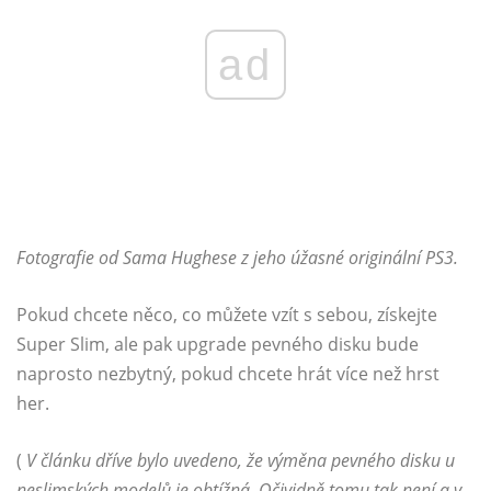
ad
Fotografie od Sama Hughese z jeho úžasné originální PS3.
Pokud chcete něco, co můžete vzít s sebou, získejte
Super Slim, ale pak upgrade pevného disku bude
naprosto nezbytný, pokud chcete hrát více než hrst
her.
(
V článku dříve bylo uvedeno, že výměna pevného disku u
neslimských modelů je obtížná. Očividně tomu tak není a v