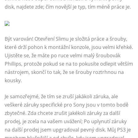
disk, najdete zde; čím novější je typ, tím méně práce je.
Být varován! Otevření Slimu je složitá práce a šrouby,
které drží pohon k montážní konzole, jsou velmi křehké.
Ujistěte se, že máte po ruce velmi malý šroubovák
Phillips, protože pokud se na to pokusíte odlepit větším
nástrojem, skončí to tak, že se šrouby roztrhnou na
kousky.
Je samozřejmé, že tím se zruší jakákoli záruka, ale
veškeré záruky specifické pro Sony jsou v tomto bodě
zbytečné. Zda chcete zrušit jakékoli záruky za další
prodej, je zcela na vašem uvážení; Po uplynutí záruky
na další prodej jsem upgradoval pevný disk. Můj PS3 je
mnohem hlučnější a od chvíle, kdy jsem upgradoval,