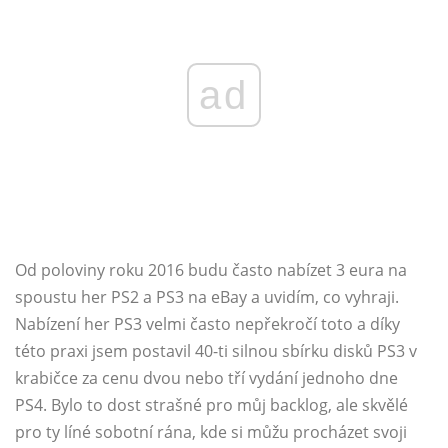
ad
Od poloviny roku 2016 budu často nabízet 3 eura na
spoustu her PS2 a PS3 na eBay a uvidím, co vyhraji.
Nabízení her PS3 velmi často nepřekročí toto a díky
této praxi jsem postavil 40-ti silnou sbírku disků PS3 v
krabičce za cenu dvou nebo tří vydání jednoho dne
PS4. Bylo to dost strašné pro můj backlog, ale skvělé
pro ty líné sobotní rána, kde si můžu procházet svoji