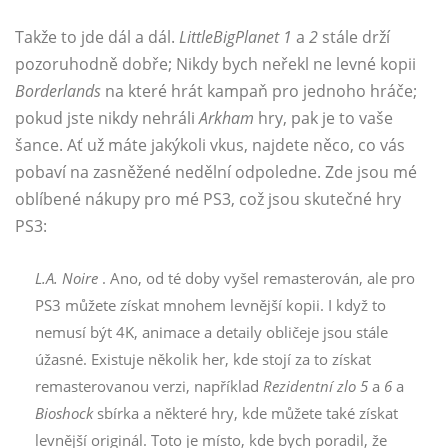
Takže to jde dál a dál.
LittleBigPlanet 1
a
2
stále drží
pozoruhodně dobře; Nikdy bych neřekl ne levné kopii
Borderlands
na které hrát kampaň pro jednoho hráče;
pokud jste nikdy nehráli
Arkham
hry, pak je to vaše
šance. Ať už máte jakýkoli vkus, najdete něco, co vás
pobaví na zasněžené nedělní odpoledne. Zde jsou mé
oblíbené nákupy pro mé PS3, což jsou skutečné hry
PS3:
L.A. Noire
. Ano, od té doby vyšel remasterován, ale pro
PS3 můžete získat mnohem levnější kopii. I když to
nemusí být 4K, animace a detaily obličeje jsou stále
úžasné. Existuje několik her, kde stojí za to získat
remasterovanou verzi, například
Rezidentní zlo 5
a
6
a
Bioshock
sbírka a některé hry, kde můžete také získat
levnější originál. Toto je místo, kde bych poradil, že