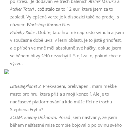
po stresu. Je dodáván ve třech baleních
Ateliér Meruru
a
Atelier Totori
, což stálo za to 12 eur, které jsem za to
zaplatil. Vylepšená verze je k dispozici také na prodej, s
názvem
Workshop Rorona Plus.
Příběhy Xillie
. Dobře, tato hra mě naprosto svinula a jsem
v současné době uvízl v lesní oblasti. Je to jistě grindfest,
ale příběh ve mně měl absolutně své háčky, dokud jsem
se během bitvy šéfů nezachytil. Stojí za to, pokud chcete
výzvu.
LittleBigPlanet 2.
Překvapení, překvapení, mám měkké
místo pro hru, která přišla s mojí konzolí. Ale je to
nadčasové platformování a kdo může říci ne trochu
Stephena Fryho?
XCOM: Enemy Unknown.
Pořád jsem naštvaný, že jsem
během nešťastné mise zombie bojoval o polovinu svého