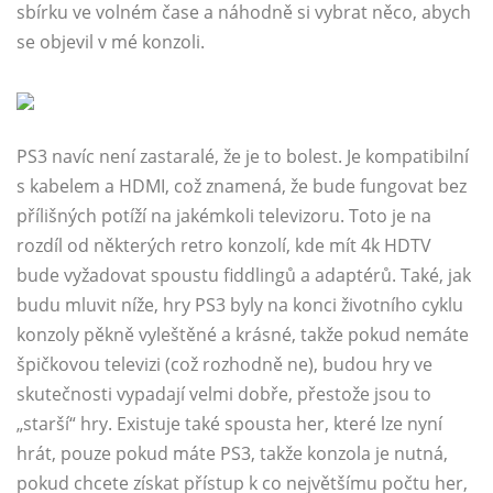
sbírku ve volném čase a náhodně si vybrat něco, abych
se objevil v mé konzoli.
PS3 navíc není zastaralé, že je to bolest. Je kompatibilní
s kabelem a HDMI, což znamená, že bude fungovat bez
přílišných potíží na jakémkoli televizoru. Toto je na
rozdíl od některých retro konzolí, kde mít 4k HDTV
bude vyžadovat spoustu fiddlingů a adaptérů. Také, jak
budu mluvit níže, hry PS3 byly na konci životního cyklu
konzoly pěkně vyleštěné a krásné, takže pokud nemáte
špičkovou televizi (což rozhodně ne), budou hry ve
skutečnosti vypadají velmi dobře, přestože jsou to
„starší“ hry. Existuje také spousta her, které lze nyní
hrát, pouze pokud máte PS3, takže konzola je nutná,
pokud chcete získat přístup k co největšímu počtu her,