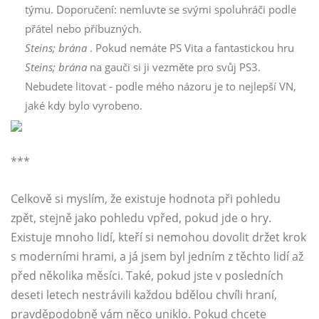
týmu. Doporučení: nemluvte se svými spoluhráči podle
přátel nebo příbuzných.
Steins; brána
. Pokud nemáte PS Vita a fantastickou hru
Steins; brána
na gauči si ji vezměte pro svůj PS3.
Nebudete litovat - podle mého názoru je to nejlepší VN,
jaké kdy bylo vyrobeno.
***
Celkově si myslím, že existuje hodnota při pohledu
zpět, stejně jako pohledu vpřed, pokud jde o hry.
Existuje mnoho lidí, kteří si nemohou dovolit držet krok
s moderními hrami, a já jsem byl jedním z těchto lidí až
před několika měsíci. Také, pokud jste v posledních
deseti letech nestrávili každou bdělou chvíli hraní,
pravděpodobně vám něco uniklo. Pokud chcete