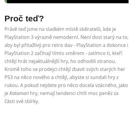
Proč teď?
Právě teď jsme na sladkém místě sběratelů, kde je
PlayStation 3 výrazně nemoderní. Není dost starý na to,
aby byl přitažlivý pro retro dav - PlayStation a dokonce i
PlayStation 2 začínají tímto směrem - zatímco ti, kteří
chtějí hrát nejaktuálnější hry, ho odhodili stranou.
Kromě toho se prodejci chtějí zbavit svých starých her
PS3 na něco nového a chtějí, abyste si sundali hry z
rukou. A pokud nejdete pro něco docela vzácného, ​​jako
je
Katamari
hry, nemají tendenci chtít moc peněz za
části své sbírky.