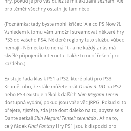
hry, pokud je pro vás důležité mít aktuální seznam. Ale
pro téměř všechny ostatní je tam něco.
(Poznámka: tady byste mohli křičet: 'Ale co PS Now'?!,
Vzhledem k tomu vám umožní streamovat některé hry
PS3 do vašeho PS4. Některé regiony tuto službu vůbec
nemají - Německo to nemá ' t - a ne každý z nás má
skvělé připojení k internetu. Takže to není řešení pro
každého.)
Existuje řada klasik PS1 a PS2, které platí pro PS3.
Kromě toho, že stále můžete hrát
Osoba 3: DO
na PS2
nebo PS3 existuje několik dalších
Shin Megami Tensei
dostupná vydání, pokud jsou vaše věc JRPG. Pokud si to
přejete, zjistěte, zda jste dost daleko na to, abyste se s
Dante setkali
Shin Megami Tensei:
serenáda
. Až na to,
celý řádek
Final Fantasy
Hry PS1 jsou k dispozici pro