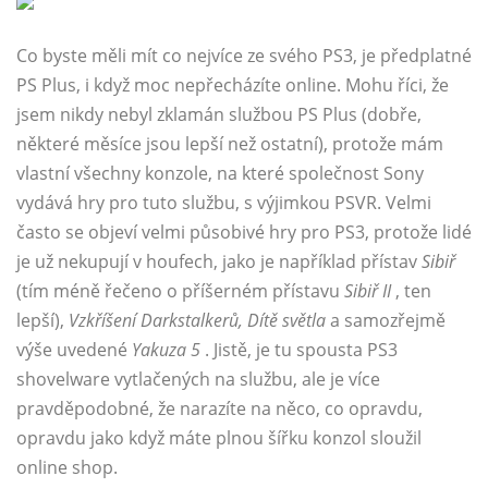
Co byste měli mít co nejvíce ze svého PS3, je předplatné
PS Plus, i když moc nepřecházíte online. Mohu říci, že
jsem nikdy nebyl zklamán službou PS Plus (dobře,
některé měsíce jsou lepší než ostatní), protože mám
vlastní všechny konzole, na které společnost Sony
vydává hry pro tuto službu, s výjimkou PSVR. Velmi
často se objeví velmi působivé hry pro PS3, protože lidé
je už nekupují v houfech, jako je například přístav
Sibiř
(tím méně řečeno o příšerném přístavu
Sibiř II
, ten
lepší),
Vzkříšení Darkstalkerů, Dítě světla
a samozřejmě
výše uvedené
Yakuza 5
. Jistě, je tu spousta PS3
shovelware vytlačených na službu, ale je více
pravděpodobné, že narazíte na něco, co opravdu,
opravdu jako když máte plnou šířku konzol sloužil
online shop.