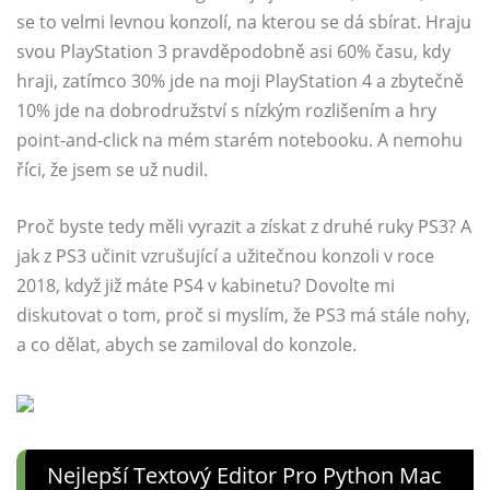
se to velmi levnou konzolí, na kterou se dá sbírat. Hraju
svou PlayStation 3 pravděpodobně asi 60% času, kdy
hraji, zatímco 30% jde na moji PlayStation 4 a zbytečně
10% jde na dobrodružství s nízkým rozlišením a hry
point-and-click na mém starém notebooku. A nemohu
říci, že jsem se už nudil.
Proč byste tedy měli vyrazit a získat z druhé ruky PS3? A
jak z PS3 učinit vzrušující a užitečnou konzoli v roce
2018, když již máte PS4 v kabinetu? Dovolte mi
diskutovat o tom, proč si myslím, že PS3 má stále nohy,
a co dělat, abych se zamiloval do konzole.
Nejlepší Textový Editor Pro Python Mac