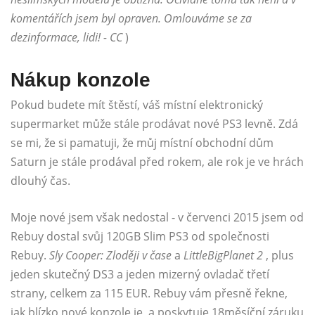
komentářích jsem byl opraven. Omlouváme se za
dezinformace, lidi! - CC
)
Nákup konzole
Pokud budete mít štěstí, váš místní elektronický
supermarket může stále prodávat nové PS3 levně. Zdá
se mi, že si pamatuji, že můj místní obchodní dům
Saturn je stále prodával před rokem, ale rok je ve hrách
dlouhý čas.
Moje nové jsem však nedostal - v červenci 2015 jsem od
Rebuy dostal svůj 120GB Slim PS3 od společnosti
Rebuy.
Sly Cooper: Zloději v čase
a
LittleBigPlanet 2
, plus
jeden skutečný DS3 a jeden mizerný ovladač třetí
strany, celkem za 115 EUR. Rebuy vám přesně řekne,
jak blízko nové konzole je, a poskytuje 18měsíční záruku