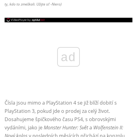
ty, kdo to zmeškali. Užijte si! -Niero)
ad
Čísla jsou mimo a PlayStation 4 se již blíží dobití s ​​
PlayStation 3, pokud jde o prodej za celý život.
Dosahujeme špičkového času PS4, s obrovskými
vydáními, jako je
Monster Hunter: Svět
a
Wolfenstein II:
Nový kolos
v posledních měsících přichází na konzolu.