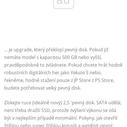
... je upgrade, který překlopí pevný disk. Pokud již
nemáte model s kapacitou 500 GB nebo vyšší,
pravděpodobně to zvládnete. Pokud chcete hrát hodně
robustních digitálních her jako
Yakuza 5
nebo,
řekněme, hodně stažení pouze z JP Store z PS Store,
budete potřebovat velký pevný disk.
Získejte ruce (ideálně nový) 2,5 'pevný disk. SATA udělá;
není třeba dražší SSD, protože zvýšení výkonu se zdá
být v nejlepším případě minimální. Pokyny, jak otevřít
štíhlou nebo super štíhlou konzoli a vyměnit pevný