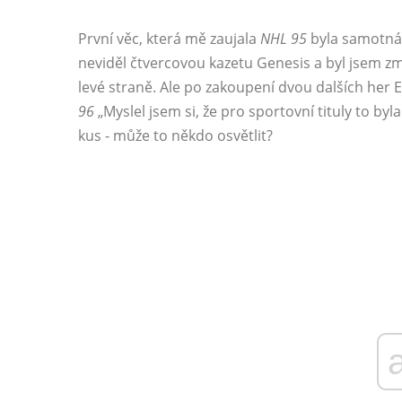
První věc, která mě zaujala
NHL 95
byla samotná k
neviděl čtvercovou kazetu Genesis a byl jsem 
levé straně. Ale po zakoupení dvou dalších her 
96
„Myslel jsem si, že pro sportovní tituly to byl
kus - může to někdo osvětlit?