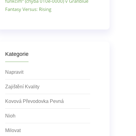
funkcím“ (chyba 010e-0000) v Granblue
Fantasy Versus: Rising
Kategorie
Napravit
Zajištění Kvality
Kovová Převodovka Pevná
Nioh
Milovat