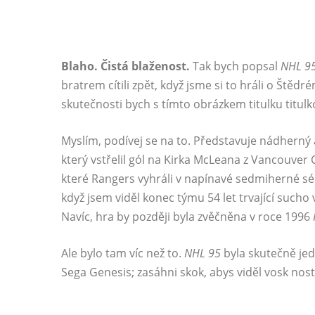
Blaho. Čistá blaženost.
Tak bych popsal
NHL 9
bratrem cítili zpět, když jsme si to hráli o Štěd
skutečnosti bych s tímto obrázkem titulku titulko
Myslím, podívej se na to. Představuje nádherný
který vstřelil gól na Kirka McLeana z Vancouver
které Rangers vyhráli v napínavé sedmiherné sé
když jsem viděl konec týmu 54 let trvající sucho
Navíc, hra by později byla zvěčněna v roce 1996
Ale bylo tam víc než to.
NHL 95
byla skutečně jed
Sega Genesis; zasáhni skok, abys viděl vosk nost