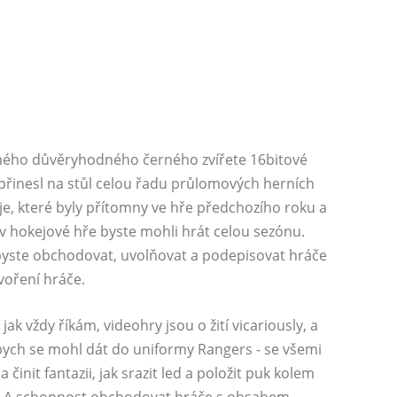
o mého důvěryhodného černého zvířete 16bitové
přinesl na stůl celou řadu průlomových herních
je, které byly přítomny ve hře předchozího roku a
 v hokejové hře byste mohli hrát celou sezónu.
byste obchodovat, uvolňovat a podepisovat hráče
voření hráče.
ak vždy říkám, videohry jsou o žití vicariously, a
 bych se mohl dát do uniformy Rangers - se všemi
init fantazii, jak srazit led a položit puk kolem