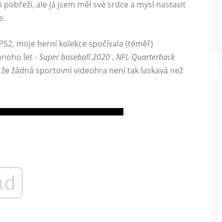
pobřeží, ale já jsem měl své srdce a mysl nastavit
e.
S2, moje herní kolekce spočívala (téměř)
mnoho let -
Super baseball 2020
,
NFL Quarterback
 že žádná sportovní videohra není tak laskavá než
ad