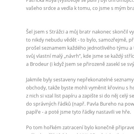
Patricka Roya (vyslovuje se
páni
) byl ohromujíc
vašeho srdce a vedla k tomu, co jsme s mým bra
Šel jsem s Strážci a můj bratr nakonec skončil 
to nikdy nebudu vědět - to bylo, samozřejmě, př
prošel seznamem každého jednotlivého týmu a těž
svůj vlastní malý „návrh“, kde jsme se každý stří
a Brodeur (i když jsem se přirozeně zasekl se 
Jakmile byly sestaveny nepřekonatelné seznamy 
obchody, takže byste mohli vyměnit křovinu s 
z nich si vzal list papíru a zapište si do něj ce
do správných řádků (např. Pavla Bureho na powe
papíře - a poté jsme tyto řádky nastavili ve hře.
Po tom hořkém zatracení bylo konečně připraven