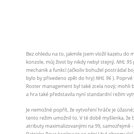
Bez ohledu na to, jakmile jsem vložil kazetu d
konzole, můj život by nikdy nebyl stejný.
NHL 95
mechanik a funkcí (ačkoliv bohužel postrádal bo
bylo by přivedeno zpět do hry)
NHL 96
). Poprvé
Roster management byl také zcela nový; mohli 
a hra také představila nyní standardní režim vyt
Je nemožné popřít, že vytvoření hráče je úžasné; j
tento režim umožnil to. V té době myšlenka, že
atributy maximalizovanými na 99, samozřejmě - a č