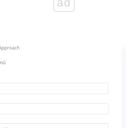
ad
 Approach
émů