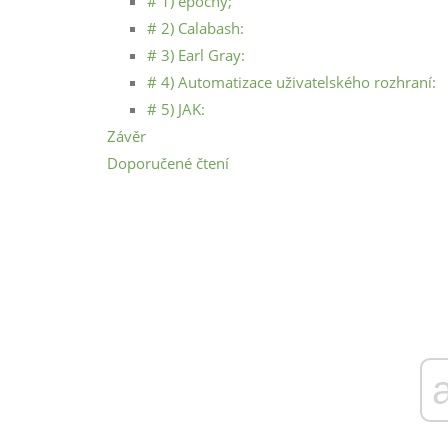
# 1) epochy;
# 2) Calabash:
# 3) Earl Gray:
# 4) Automatizace uživatelského rozhraní:
# 5) JAK:
Závěr
Doporučené čtení