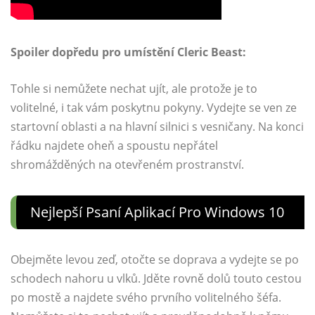
Spoiler dopředu pro umístění Cleric Beast:
Tohle si nemůžete nechat ujít, ale protože je to
volitelné, i tak vám poskytnu pokyny. Vydejte se ven ze
startovní oblasti a na hlavní silnici s vesničany. Na konci
řádku najdete oheň a spoustu nepřátel
shromážděných na otevřeném prostranství.
Nejlepší Psaní Aplikací Pro Windows 10
Obejměte levou zeď, otočte se doprava a vydejte se po
schodech nahoru u vlků. Jděte rovně dolů touto cestou
po mostě a najdete svého prvního volitelného šéfa.