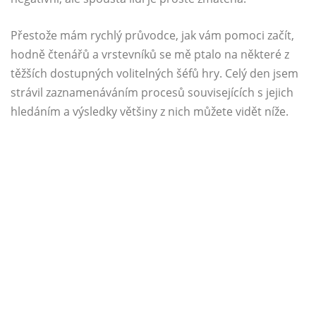
Přestože mám rychlý průvodce, jak vám pomoci začít,
hodně čtenářů a vrstevníků se mě ptalo na některé z
těžších dostupných volitelných šéfů hry. Celý den jsem
strávil zaznamenáváním procesů souvisejících s jejich
hledáním a výsledky většiny z nich můžete vidět níže.