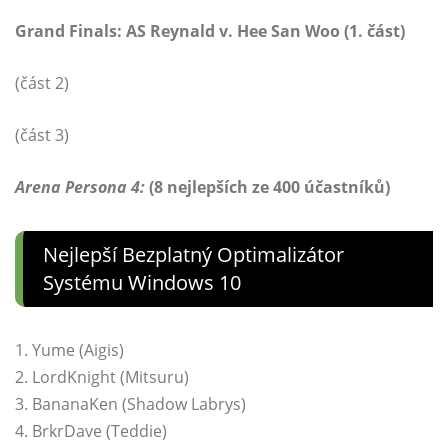
Grand Finals: AS Reynald v. Hee San Woo (1. část)
(část 2)
(část 3)
Arena Persona 4:
(8 nejlepších ze 400 účastníků)
Nejlepší Bezplatný Optimalizátor
Systému Windows 10
1. Yume (Aigis)
2. LordKnight (Mitsuru)
3. BananaKen (Shadow Labrys)
4. BrkrDave (Teddie)