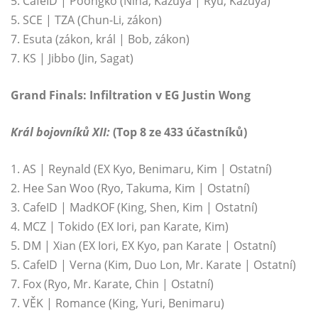
5. CafeID | Poongko (Nina, Kazuya | Ryu, Kazuya)
5. SCE | TZA (Chun-Li, zákon)
7. Esuta (zákon, král | Bob, zákon)
7. KS | Jibbo (Jin, Sagat)
Grand Finals: Infiltration v EG Justin Wong
Král bojovníků XII:
(Top 8 ze 433 účastníků)
1. AS | Reynald (EX Kyo, Benimaru, Kim | Ostatní)
2. Hee San Woo (Ryo, Takuma, Kim | Ostatní)
3. CafeID | MadKOF (King, Shen, Kim | Ostatní)
4. MCZ | Tokido (EX Iori, pan Karate, Kim)
5. DM | Xian (EX Iori, EX Kyo, pan Karate | Ostatní)
5. CafeID | Verna (Kim, Duo Lon, Mr. Karate | Ostatní)
7. Fox (Ryo, Mr. Karate, Chin | Ostatní)
7. VĚK | Romance (King, Yuri, Benimaru)