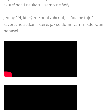
skutečnosti neukazují samotné šéfy.
Jediný šéf, který zde není zahrnut, je údajné tajné
závěrečné setkání, které, jak se domnívám, nikdo zatím
nenašel.