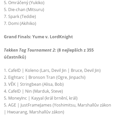
5. Omráčený (Yukiko)
5. Die-chan (Mitsuru)
7. Spark (Teddie)
7. Domi (Akihiko)
Grand Finals: Yume v. LordKnight
Tekken Tag Tournament 2:
(8 nejlepších z 355
účastníků)
1. CafeID | Koleno (Lars, Devil Jin | Bruce, Devil Jin)
2. Eightarc | Bronson Tran (Ogre, Jinpachi)
3. VĚK | Stringbean (Alisa, Bob)
4. CafeID | Nin (Marduk, Steve)
5. MoneyInc | Kayyal (král brnění, král)
5. AGE | JustFrameJames (Yoshimitsu, Marshallův zákon
| Hwoarang, Marshallův zákon)