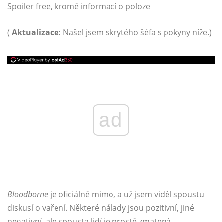
Spoiler free, kromě informací o poloze
(
Aktualizace:
Našel jsem skrytého šéfa s pokyny níže.)
ad
Bloodborne
je oficiálně mimo, a už jsem viděl spoustu
diskusí o vaření. Některé nálady jsou pozitivní, jiné
negativní, ale spousta lidí je prostě zmatená.