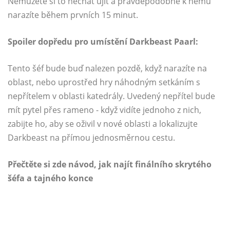
Nemůžete si to nechat ujít a pravděpodobně k němu
narazíte během prvních 15 minut.
Spoiler dopředu pro umístění Darkbeast Paarl:
Tento šéf bude buď nalezen pozdě, když narazíte na
oblast, nebo uprostřed hry náhodným setkáním s
nepřítelem v oblasti katedrály. Uvedený nepřítel bude
mít pytel přes rameno - když vidíte jednoho z nich,
zabijte ho, aby se oživil v nové oblasti a lokalizujte
Darkbeast na přímou jednosměrnou cestu.
Přečtěte si zde návod, jak najít finálního skrytého
šéfa a tajného konce