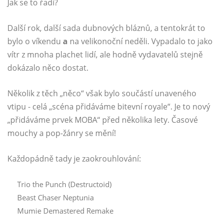
Jak se to řadí?
Další rok, další sada dubnových bláznů, a tentokrát to
bylo o víkendu
a
na velikonoční neděli. Vypadalo to jako
vítr z mnoha plachet lidí, ale hodně vydavatelů stejně
dokázalo něco dostat.
Několik z těch „něco“ však bylo součástí unaveného
vtipu - celá „scéna přidáváme bitevní royale“. Je to nový
„přidáváme prvek MOBA“ před několika lety. Časové
mouchy a pop-žánry se mění!
Každopádně tady je zaokrouhlování:
Trio the Punch (Destructoid)
Beast Chaser Neptunia
Mumie Demastered Remake