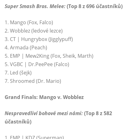
Super Smash Bros. Melee:
(Top 8 z 696 účastníků)
1. Mango (Fox, Falco)
2. Wobblez (ledové lezce)
3. CT | Hungrybox (Jigglypuff)
4. Armada (Peach)
5. EMP | Mew2King (Fox, Sheik, Marth)
5. VGBC | Dr.PeePee (Falco)
7. Led (šejk)
7. Shroomed (Dr. Mario)
Grand Finals: Mango v. Wobblez
Nespravedliví bohové mezi námi:
(Top 8 z 582
účastníků)
1. EMP | KDZ (Superman)