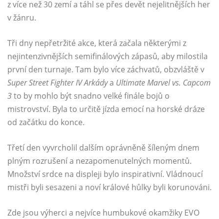
z více než 30 zemí a táhl se přes devět nejelitnějších her
v žánru.
Tři dny nepřetržité akce, která začala některými z
nejintenzivnějších semifinálových zápasů, aby milostila
první den turnaje. Tam bylo více záchvatů, obzvláště v
Super Street Fighter IV
Arkády
a
Ultimate Marvel vs. Capcom
3
to by mohlo být snadno velké finále bojů o
mistrovství. Byla to určitě jízda emocí na horské dráze
od začátku do konce.
Třetí den vyvrcholil dalším oprávněně šíleným dnem
plným rozrušení a nezapomenutelných momentů.
Množství srdce na displeji bylo inspirativní. Vládnoucí
mistři byli sesazeni a noví králové hůlky byli korunováni.
Zde jsou výherci a nejvíce humbukové okamžiky EVO