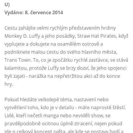
U)
Vydáno: 8. července 2014
Cestu zahájíte velmi rychlým představením hrdiny
Monkey D. Luffy a jeho posádky, Straw Hat Pirates, když
vyplujete a dokujete na osamělém ostrově a
podniknete malou cestu do svého hlavního města,
Trans Town. To, co je zpočátku rychlé zastávce, se stává
kalamitou, protože Luffy se brzy dozví, že jeho spojenci
byli zajati - narážka na nepřetržitou akci až do konce
hry.
Pokud hledáte velkolepé téma, nastavení nebo
vysvětlení toho, kdo je v detailu - máte naprosté štěstí.
Lidé, kteří nečetli manga nebo neviděli show, se
pravděpodobně ocitnou úplně ztracení, nejen pokud
jde o celkový koncept světa, ale kde se postavy hodí a