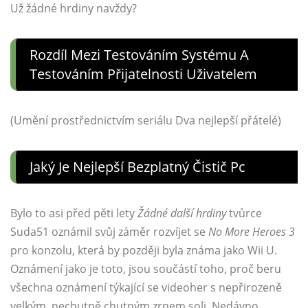
Už žádné hrdiny navždy?
Rozdíl Mezi Testováním Systému A
Testováním Přijatelnosti Uživatelem
(Umění prostřednictvím seriálu Dva nejlepší přátelé)
Jaký Je Nejlepší Bezplatný Čistič Pc
Bylo to asi před pěti lety
Žádné další hrdiny
tvůrce
Suda51 oznámil svůj záměr rozvíjet se
No More Heroes 3
pro konzolu, která by později byla známa jako Wii U.
Oznámení jako je toto, jsou součástí toho, proč beru
všechna oznámení týkající se videoher s nepřirozeně
velkým, nechutně chutným zrnem soli. Nedávno