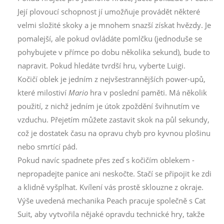
Její plovoucí schopnost jí umožňuje provádět některé
velmi složité skoky a je mnohem snazší získat hvězdy. Je
pomalejší, ale pokud ovládáte pomlčku (jednoduše se
pohybujete v přímce po dobu několika sekund), bude to
napravit. Pokud hledáte tvrdší hru, vyberte Luigi.
Kočičí oblek je jedním z nejvšestrannějších power-upů,
které milostiví
Mario
hra v poslední paměti. Má několik
použití, z nichž jedním je útok zpoždění švihnutím ve
vzduchu. Přejetím můžete zastavit skok na půl sekundy,
což je dostatek času na opravu chyb pro kyvnou plošinu
nebo smrtící pád.
Pokud navíc spadnete přes zeď s kočičím oblekem -
nepropadejte panice ani neskočte. Stačí se připojit ke zdi
a klidně vyšplhat. Kvílení vás prostě sklouzne z okraje.
Výše uvedená mechanika Peach pracuje společně s Cat
Suit, aby vytvořila nějaké opravdu technické hry, takže