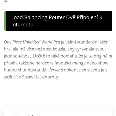
Load Balancing Router Dvě Připojení K
Internetu
One Piece Unlimited World Red
je velmi standardní akční
hra, ale má více než dost kouzla, aby vyrovnala svou
jednoduchost. Určitě to také pomáhá, že je to originální
příběh, takže se hardcore fanoušci manga nebo show
budou chtít dostat dál
Červená
dokonce se slevou jen
zažít více Straw Hat dobroty.