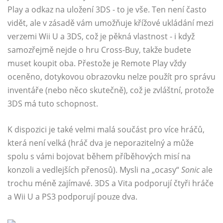
Play a odkaz na uložení 3DS - to je vše. Ten není často
vidět, ale v zásadě vám umožňuje křížové ukládání mezi
verzemi Wii U a 3DS, což je pěkná vlastnost - i když
samozřejmě nejde o hru Cross-Buy, takže budete
muset koupit oba. Přestože je Remote Play vždy
oceněno, dotykovou obrazovku nelze použít pro správu
inventáře (nebo něco skutečně), což je zvláštní, protože
3DS má tuto schopnost.
K dispozici je také velmi malá součást pro více hráčů,
která není velká (hráč dva je neporazitelný a může
spolu s vámi bojovat během příběhových misí na
konzoli a vedlejších přenosů). Mysli na „ocasy“
Sonic
ale
trochu méně zajímavé. 3DS a Vita podporují čtyři hráče
a Wii U a PS3 podporují pouze dva.