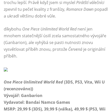
trochu lepší. Právě když jsem si myslel
Pirátští válečníci
zpevnil tu pečeť kvality z franšízy,
Romance Dawn
popadl
a ukradl většinu dobré vůle.
díkybohu
One Piece Unlimited World Red
není jen
mnohem statečnější úsilí zcela samostatného vývojáře
(Ganbarion), ale vyhýbá se pasti nutnosti znovu
vysvětlovat příběh znovu, protože
Červená
je originální
příběh.
One Piece Unlimited World Red
(3DS, PS3, Vita, Wii U
(recenzováno))
Vývojář: Ganbarion
Vydavatel: Bandai Namco Games
MSRP: 29,99 $ (3DS), 39,99 $ (válka), 49,99 $ (PS3, Wii