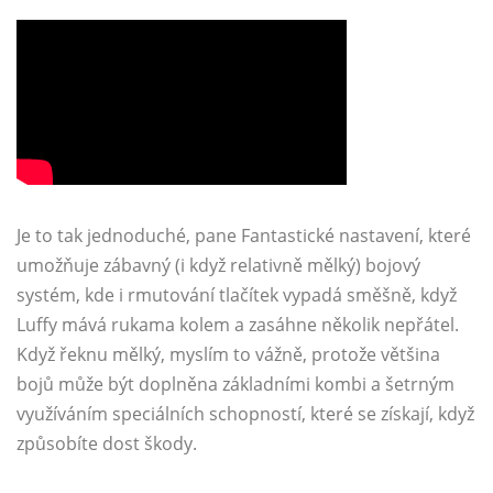
Je to tak jednoduché, pane Fantastické nastavení, které
umožňuje zábavný (i když relativně mělký) bojový
systém, kde i rmutování tlačítek vypadá směšně, když
Luffy mává rukama kolem a zasáhne několik nepřátel.
Když řeknu mělký, myslím to vážně, protože většina
bojů může být doplněna základními kombi a šetrným
využíváním speciálních schopností, které se získají, když
způsobíte dost škody.