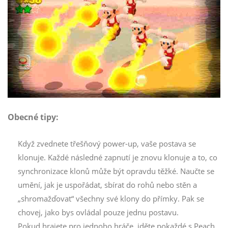
Obecné tipy:
Když zvednete třešňový power-up, vaše postava se
klonuje. Každé následné zapnutí je znovu klonuje a to, co
synchronizace klonů může být opravdu těžké. Naučte se
umění, jak je uspořádat, sbírat do rohů nebo stěn a
„shromažďovat“ všechny své klony do přímky. Pak se
chovej, jako bys ovládal pouze jednu postavu.
Pokud hrajete pro jednoho hráče, jděte pokaždé s Peach.