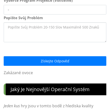
Vyberte Program Projekce (Volitelně)
Popište Svůj Problém
Získejte Odpověď
Zakázané ovoce
Jaký Je Nejnovější Operační Systém
Jeden kus
hry jsou v tomto bodě z hlediska kvality