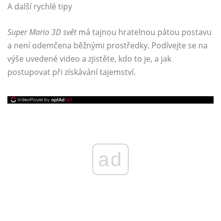
A další rychlé tipy
Super Mario 3D svět
má tajnou hratelnou pátou postavu
a není odemčena běžnými prostředky. Podívejte se na
výše uvedené video a zjistěte, kdo to je, a jak
postupovat při získávání tajemství.
ad