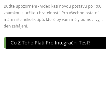
Buďte upozorněni - video kazí novou postavu po 1:00
známkou s určitou hratelností. Pro všechno ostatní
mám níže několik tipů, které by vám měly pomoci vyjít
den zahájení.
Co Z Toho Platí Pro Integrační Test?