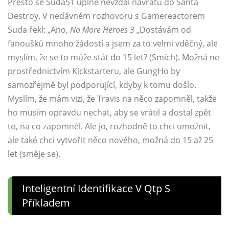
Přesto se Suda51 úplně nevzdal návratu do Santa
Destroy. V nedávném rozhovoru s Gamereactorem
Suda řekl: „Ano,
No More Heroes 3
„Dostávám od
fanoušků mnoho žádostí a jsem za to velmi vděčný, ale
myslím, že se to může stát do 15 let? (Smích). Možná ne
prostřednictvím Kickstarteru, ale GungHo by
samozřejmě byl podporující, kdyby k tomu došlo.
Myslím, že mám vizi, že Travis na něco zapomněl, takže
ho musím opravdu nechat, aby se vrátil a dostal zpět
to, na co zapomněl. Ale jo, rozhodně to chci umožnit,
ale také chci vytvořit něco nového, možná do 15 až 25
let (směje se).
Inteligentní Identifikace V Qtp S
Příkladem