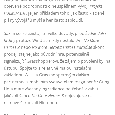
objevené podrobnosti o neúspěšném vývoji
Projekt
H.A.M.M.E.R
. je jen příkladem toho, jak často kladené
plány vývojářů myší a her často zabloudí.
Sázím se, že existují tři velké důvody, proč
Žádné další
hrdiny
protože Wii U se nikdy nestalo. Ani
No More
Heroes 2
nebo
No More Heroes: Heroes Paradise
skončil
prodej, stejně jako původní hra, potenciálně
signalizující Grasshopperovi, že zájem o povolení byl na
ústupu. Spojte to s relativně malou instalační
základnou Wii U a Grasshopperovým dalším
partnerství s mobilním vydavatelem mega peněz Gung
Ho a máte všechny ingredience potřebné k zabití
jakékoli šance
No More Heroes 3
objevuje se na
nejnovější konzoli Nintendo.