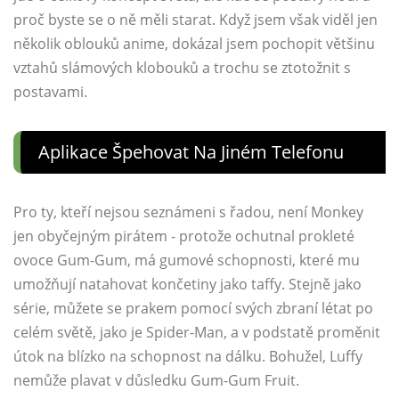
proč byste se o ně měli starat. Když jsem však viděl jen
několik oblouků anime, dokázal jsem pochopit většinu
vztahů slámových klobouků a trochu se ztotožnit s
postavami.
Aplikace Špehovat Na Jiném Telefonu
Pro ty, kteří nejsou seznámeni s řadou, není Monkey
jen obyčejným pirátem - protože ochutnal prokleté
ovoce Gum-Gum, má gumové schopnosti, které mu
umožňují natahovat končetiny jako taffy. Stejně jako
série, můžete se prakem pomocí svých zbraní létat po
celém světě, jako je Spider-Man, a v podstatě proměnit
útok na blízko na schopnost na dálku. Bohužel, Luffy
nemůže plavat v důsledku Gum-Gum Fruit.