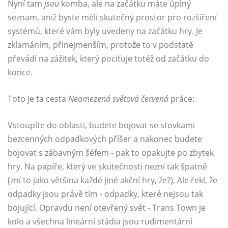
Nyní tam
jsou
komba, ale na začátku máte úplný
seznam, aniž byste měli skutečný prostor pro rozšíření
systémů, které vám byly uvedeny na začátku hry. Je
zklamáním, přinejmenším, protože to v podstatě
převádí na zážitek, který pociťuje totéž od začátku do
konce.
Toto je ta cesta
Neomezená světová červená
práce:
Vstoupíte do oblasti, budete bojovat se stovkami
bezcenných odpadkových příšer a nakonec budete
bojovat s zábavným šéfem - pak to opakujte po zbytek
hry. Na papíře, který ve skutečnosti nezní tak špatně
(zní to jako většina každé jiné akční hry, že?), Ale řekl, že
odpadky jsou právě tím - odpadky, které nejsou tak
bojující. Opravdu není otevřený svět - Trans Town je
kolo a všechna lineární stádia jsou rudimentární