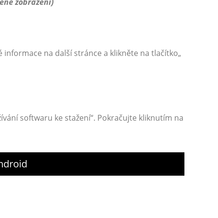
šené zobrazení)
informace na další stránce a klikněte na tlačítko„
vání softwaru ke stažení“. Pokračujte kliknutím na
ndroid