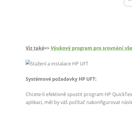
Viz také
=>
Výukový program pro srovnání vše
Systémové požadavky HP UFT:
Chcete-li efektivně spustit program HP QuickTes
aplikaci, měl by váš počítač nakonfigurovat násle