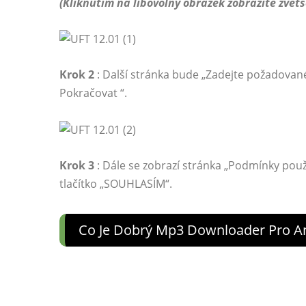
(Kliknutím na libovolný obrázek zobrazíte zvět
Krok 2
: Další stránka bude „Zadejte požadované 
Pokračovat “.
Krok 3
: Dále se zobrazí stránka „Podmínky použí
tlačítko „SOUHLASÍM“.
Co Je Dobrý Mp3 Downloader Pro A