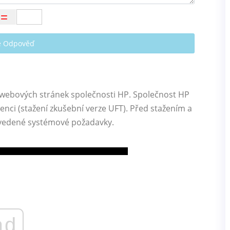
te Odpověď
z webových stránek společnosti HP. Společnost HP
enci (stažení zkušební verze UFT). Před stažením a
 uvedené systémové požadavky.
ad