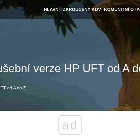
HLAVNÍ
ZKROUCENÝ KOV
KOMUNITNÍ OT
kušební verze HP UFT od A d
UFT od A do Z.
ad