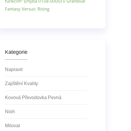
funkcím“ (chyba 010e-0000) v Granblue
Fantasy Versus: Rising
Kategorie
Napravit
Zajištění Kvality
Kovová Převodovka Pevná
Nioh
Milovat