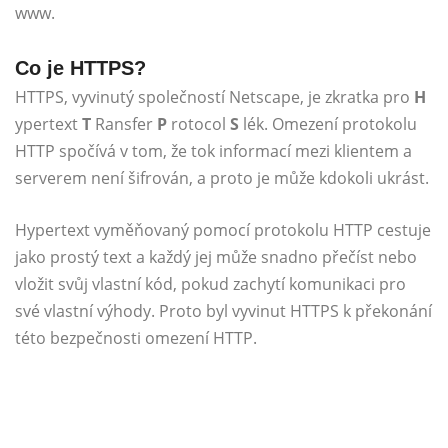
www.
Co je HTTPS?
HTTPS, vyvinutý společností Netscape, je zkratka pro
H
ypertext
T
Ransfer
P
rotocol
S
lék. Omezení protokolu
HTTP spočívá v tom, že tok informací mezi klientem a
serverem není šifrován, a proto je může kdokoli ukrást.
Hypertext vyměňovaný pomocí protokolu HTTP cestuje
jako prostý text a každý jej může snadno přečíst nebo
vložit svůj vlastní kód, pokud zachytí komunikaci pro
své vlastní výhody. Proto byl vyvinut HTTPS k překonání
této bezpečnosti omezení HTTP.