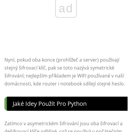
ad
Nyní, pokud oba konce (prohlížeč a server) používají
stejný šifrovací klíč, pak se toto nazývá symetrické
šifrování; nejlepším příkladem je WIFI používané v naší
domácnosti, kde router i notebook sdílejí stejné heslo.
Jaké Idey Použít Pro Python
Zatímco v asymetrickém šifrování jsou oba šifrovací a
dešifrovací klíče odlišné, což se používá v počátečním