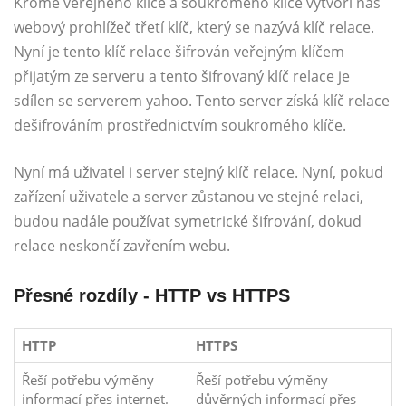
Kromě veřejného klíče a soukromého klíče vytvoří náš
webový prohlížeč třetí klíč, který se nazývá klíč relace.
Nyní je tento klíč relace šifrován veřejným klíčem
přijatým ze serveru a tento šifrovaný klíč relace je
sdílen se serverem yahoo. Tento server získá klíč relace
dešifrováním prostřednictvím soukromého klíče.
Nyní má uživatel i server stejný klíč relace. Nyní, pokud
zařízení uživatele a server zůstanou ve stejné relaci,
budou nadále používat symetrické šifrování, dokud
relace neskončí zavřením webu.
Přesné rozdíly - HTTP vs HTTPS
HTTP
HTTPS
Řeší potřebu výměny
Řeší potřebu výměny
informací přes internet.
důvěrných informací přes