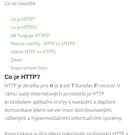
Co se naučíte:
Co je HTTP?
Co je HTTPS?
Jak funguje HTTPS?
Přesné rozdíly - HTTP vs HTTPS
Výkon HTTP vs HTTPS
Závěr
Doporučené čtení
Co je HTTP?
HTTP je zkratka pro
H
jo
t
ext
T
Ransfer
P
rotocol. V
rámci sady internetových protokolů je HTTP
protokolem aplikační vrstvy k navázání a zlepšení
komunikace klient-server mezi distribuovanými,
sdílenými a hypermediálními informačními systémy.
Komunikace je dosažena odesláním požadavků HTTP a