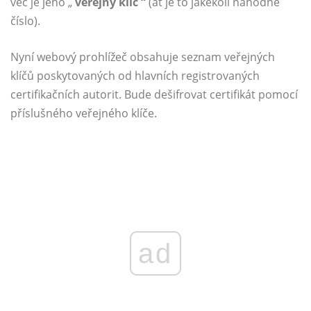
věc je jeho „
veřejný klíč “
(ať je to jakékoli náhodné
číslo).
Nyní webový prohlížeč obsahuje seznam veřejných
klíčů poskytovaných od hlavních registrovaných
certifikačních autorit. Bude dešifrovat certifikát pomocí
příslušného veřejného klíče.
ad