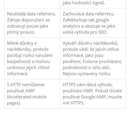
jako hodnotící signál.
Neukládá data referreru.
Zachovává data referreru.
Zdroje doporučení se
Zefektivňuje tak google
zobrazují pouze jako
analytics a ukazuje se jako
přímý provoz.
velká výhoda pro SEO.
Méně důvěry v
Vytváří důvěru návštěvníků,
návštěvníky, protože
protože vědí, že jejich citlivé
pociťují riziko narušení
informace, jako jsou
bezpečnosti a mohou
pověření, historie procházení,
uniknout jejich citlivé
podrobnosti o účtu atd.,
informace.
Nejsou vystaveny riziku.
S HTTP nemůžeme
HTTPS vám dává výhodu
používat AMP
používání AMP. Pokud chcete
(Accelerated mobile
používat Google AMP, musíte
pages).
mít HTTPS.