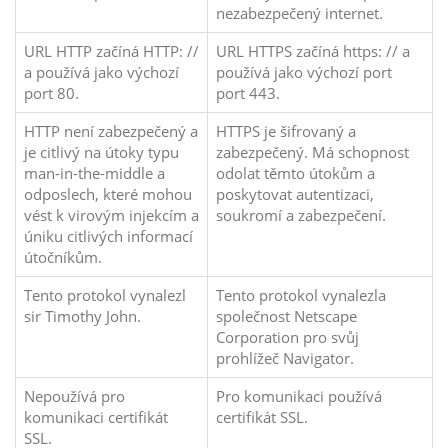
nezabezpečený internet.
URL HTTP začíná HTTP: //
URL HTTPS začíná https: // a
a používá jako výchozí
používá jako výchozí port
port 80.
port 443.
HTTP není zabezpečený a
HTTPS je šifrovaný a
je citlivý na útoky typu
zabezpečený. Má schopnost
man-in-the-middle a
odolat těmto útokům a
odposlech, které mohou
poskytovat autentizaci,
vést k virovým injekcím a
soukromí a zabezpečení.
úniku citlivých informací
útočníkům.
Tento protokol vynalezl
Tento protokol vynalezla
sir Timothy John.
společnost Netscape
Corporation pro svůj
prohlížeč Navigator.
Nepoužívá pro
Pro komunikaci používá
komunikaci certifikát
certifikát SSL.
SSL.