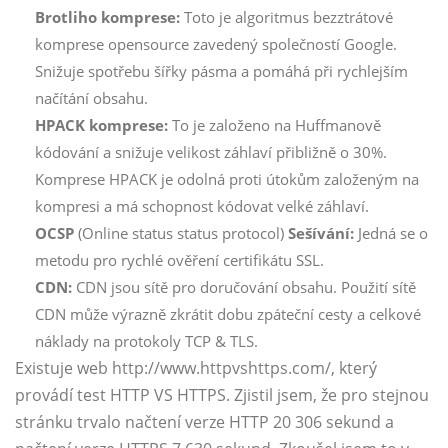
Brotliho komprese:
Toto je algoritmus bezztrátové
komprese opensource zavedený společností Google.
Snižuje spotřebu šířky pásma a pomáhá při rychlejším
načítání obsahu.
HPACK komprese:
To je založeno na Huffmanově
kódování a snižuje velikost záhlaví přibližně o 30%.
Komprese HPACK je odolná proti útokům založeným na
kompresi a má schopnost kódovat velké záhlaví.
OCSP
(Online status status protocol)
Sešívání:
Jedná se o
metodu pro rychlé ověření certifikátu SSL.
CDN:
CDN jsou sítě pro doručování obsahu. Použití sítě
CDN může výrazně zkrátit dobu zpáteční cesty a celkové
náklady na protokoly TCP & TLS.
Existuje web http://www.httpvshttps.com/, který
provádí test HTTP VS HTTPS. Zjistil jsem, že pro stejnou
stránku trvalo načtení verze HTTP 20 306 sekund a