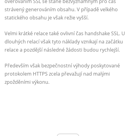
ověřováním SSL se stane bezvýznamným pro čas
strávený generováním obsahu. V případě velkého
statického obsahu je však režie vyšší.
Velmi krátké relace také ovlivní čas handshake SSL. U
dlouhých relací však tyto náklady vznikají na začátku
relace a pozdější následné žádosti budou rychlejší.
Především však bezpečnostní výhody poskytované
protokolem HTTPS zcela převažují nad malými
zpožděními výkonu.