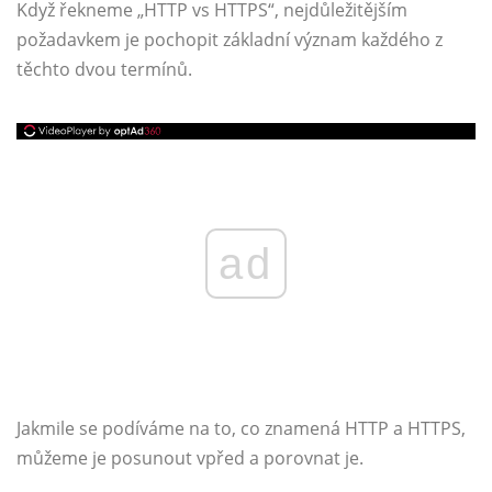
Když řekneme „HTTP vs HTTPS“, nejdůležitějším
požadavkem je pochopit základní význam každého z
těchto dvou termínů.
ad
Jakmile se podíváme na to, co znamená HTTP a HTTPS,
můžeme je posunout vpřed a porovnat je.