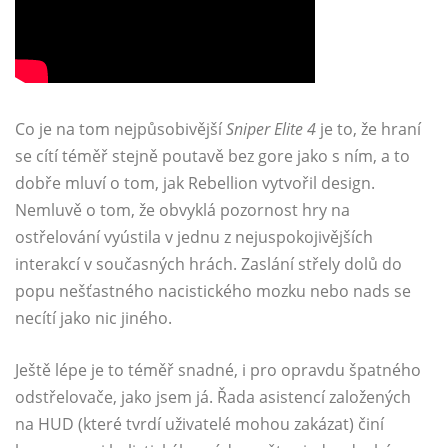
Co je na tom nejpůsobivější
Sniper Elite 4
je to, že hraní
se cítí téměř stejně poutavě bez gore jako s ním, a to
dobře mluví o tom, jak Rebellion vytvořil design.
Nemluvě o tom, že obvyklá pozornost hry na
ostřelování vyústila v jednu z nejuspokojivějších
interakcí v současných hrách. Zaslání střely dolů do
popu nešťastného nacistického mozku nebo nads se
necítí jako nic jiného.
Ještě lépe je to téměř snadné, i pro opravdu špatného
odstřelovače, jako jsem já. Řada asistencí založených
na HUD (které tvrdí uživatelé mohou zakázat) činí