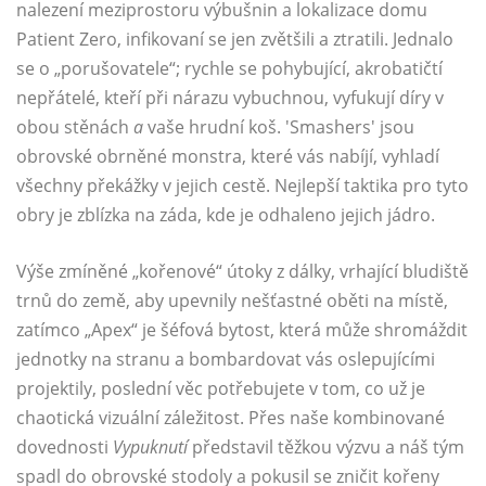
nalezení meziprostoru výbušnin a lokalizace domu
Patient Zero, infikovaní se jen zvětšili a ztratili. Jednalo
se o „porušovatele“; rychle se pohybující, akrobatičtí
nepřátelé, kteří při nárazu vybuchnou, vyfukují díry v
obou stěnách
a
vaše hrudní koš. 'Smashers' jsou
obrovské obrněné monstra, které vás nabíjí, vyhladí
všechny překážky v jejich cestě. Nejlepší taktika pro tyto
obry je zblízka na záda, kde je odhaleno jejich jádro.
Výše zmíněné „kořenové“ útoky z dálky, vrhající bludiště
trnů do země, aby upevnily nešťastné oběti na místě,
zatímco „Apex“ je šéfová bytost, která může shromáždit
jednotky na stranu a bombardovat vás oslepujícími
projektily, poslední věc potřebujete v tom, co už je
chaotická vizuální záležitost. Přes naše kombinované
dovednosti
Vypuknutí
představil těžkou výzvu a náš tým
spadl do obrovské stodoly a pokusil se zničit kořeny