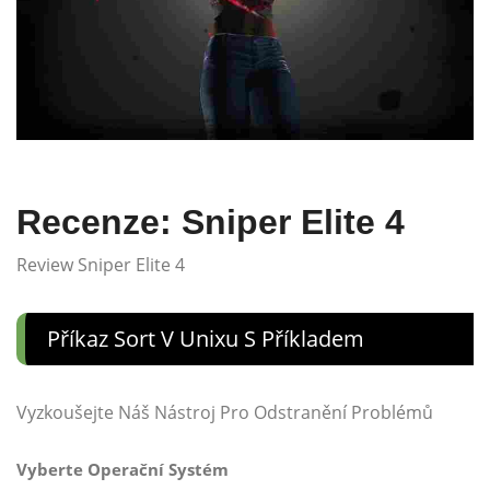
Recenze: Sniper Elite 4
Review Sniper Elite 4
Příkaz Sort V Unixu S Příkladem
Vyzkoušejte Náš Nástroj Pro Odstranění Problémů
Vyberte Operační Systém