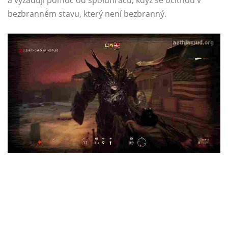
a vyžadují pomoc od spoluhráčů, když se ocitnou v
bezbranném stavu, který není bezbranný.