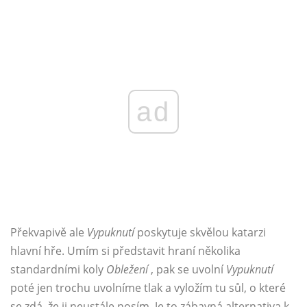
ad
Překvapivě ale
Vypuknutí
poskytuje skvělou katarzi
hlavní hře. Umím si představit hraní několika
standardními koly
Obležení
, pak se uvolní
Vypuknutí
poté jen trochu uvolníme tlak a vyložím tu sůl, o které
se zdá, že ji neustále nosím. Je to zábavná alternativa k