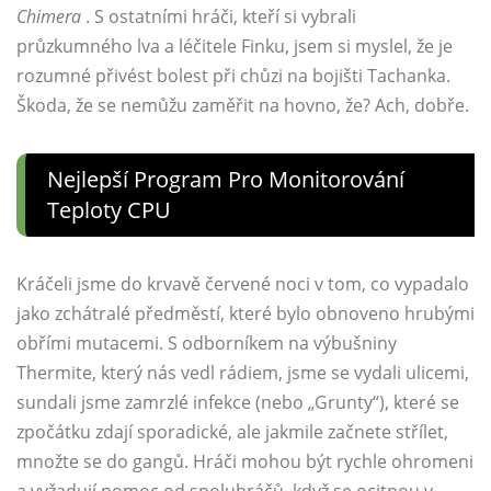
Chimera
. S ostatními hráči, kteří si vybrali
průzkumného lva a léčitele Finku, jsem si myslel, že je
rozumné přivést bolest při chůzi na bojišti Tachanka.
Škoda, že se nemůžu zaměřit na hovno, že? Ach, dobře.
Nejlepší Program Pro Monitorování
Teploty CPU
Kráčeli jsme do krvavě červené noci v tom, co vypadalo
jako zchátralé předměstí, které bylo obnoveno hrubými
obřími mutacemi. S odborníkem na výbušniny
Thermite, který nás vedl rádiem, jsme se vydali ulicemi,
sundali jsme zamrzlé infekce (nebo „Grunty“), které se
zpočátku zdají sporadické, ale jakmile začnete střílet,
množte se do gangů. Hráči mohou být rychle ohromeni