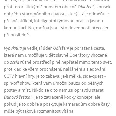
protiteroristickým činnostem obecně
Obležení
, kousek
dobrého staromódního chaosu, který stále odměňuje
přesné střílení, inteligentní týmovou práci a jasnou
komunikaci. No, možná jsou tyto dovednosti přece jen
přenositelné.
Vypuknutí
je vedlejší úder
Obležení
je poražená cesta,
která nám umožňuje vidět slavné Operátory vhozené
do
zcela
různé prostředí plné nepřátel mimo tento svět,
protiklad ke všem procházení, naklánění a sledování
CCTV hlavní hry. Je to zábava, je-li mělká, side-quest -
spin-off show, která vám umožní pauzu od běžných
postav a míst. Nikdo se o to nemusí opravdu starat
Duhová šestka
'. Je to zatraceně kooky koncept, ale
pokud je to dobře a poskytuje kamarádům dobré časy,
může být taková rozmanitost vítána.