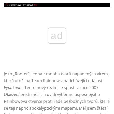
ad
Je to „Rooter“, jedna z mnoha tvorů napadených virem,
která útočí na Team Rainbow v nadcházející události
Vypuknutí
. Tento nový režim se spustí v roce 2007
Obležení
příští měsíc a uvidí výběr nejúspěšnějšího
Rainbowova čtverce proti řadě bezbožných tvorů, které
se tají napříč apokalyptickými mapami. Měl jsem štěstí,