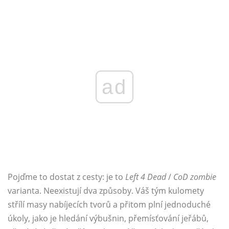
ad
Pojďme to dostat z cesty: je to
Left 4 Dead
/
CoD zombie
varianta. Neexistují dva způsoby. Váš tým kulomety
střílí masy nabíjecích tvorů a přitom plní jednoduché
úkoly, jako je hledání výbušnin, přemísťování jeřábů,