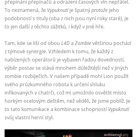
přepínání přepínačů a odrazení časových vln nepřátel.
To neznamená, že
Vypuknutí
je špatný
protože
jeho
podobností s tituly (oba z nich jsou nyní roky staré), je
to jen další z těchto zážitků, i když v jiné hře.
Tam, kde se liší od obou
L4D
a
Zombie
většinou pochází
z týmové synergie. Vzhledem k tomu, že každý z
nabízených operátorů je vybaven řadou dovedností,
výběr postav se stává mnohem důležitější než v jiných
zombie rozbíječích. V našem případě mohl Lion použít
svého průzkumného robota k určení shluku
infikovaných v chatrči, což mi umožnilo osvětlit místo
horkým ocelovým deštěm, než věděli, že jsme poblíž. Je
to tato komunikace a kombinace schopností
Vypuknutí
svůj vlastní herní styl.