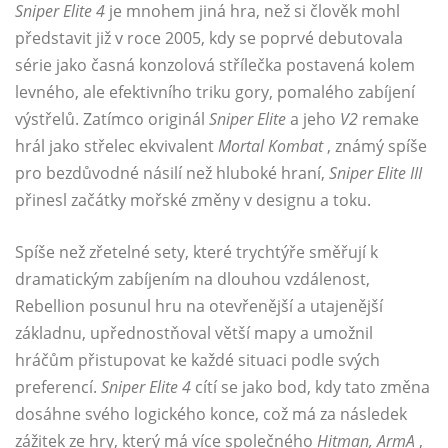
Sniper Elite 4
je mnohem jiná hra, než si člověk mohl
představit již v roce 2005, kdy se poprvé debutovala
série jako časná konzolová střílečka postavená kolem
levného, ​​ale efektivního triku gory, pomalého zabíjení
výstřelů. Zatímco originál
Sniper Elite
a jeho
V2
remake
hrál jako střelec ekvivalent
Mortal Kombat
, známý spíše
pro bezdůvodné násilí než hluboké hraní,
Sniper Elite III
přinesl začátky mořské změny v designu a toku.
Spíše než zřetelné sety, které trychtýře směřují k
dramatickým zabíjením na dlouhou vzdálenost,
Rebellion posunul hru na otevřenější a utajenější
základnu, upřednostňoval větší mapy a umožnil
hráčům přistupovat ke každé situaci podle svých
preferencí.
Sniper Elite 4
cítí se jako bod, kdy tato změna
dosáhne svého logického konce, což má za následek
zážitek ze hry, který má více společného
Hitman, ArmA
,