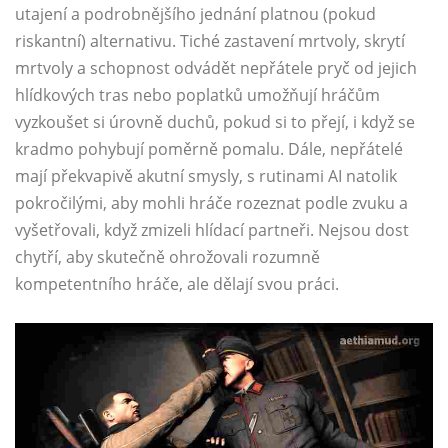
utajení a podrobnějšího jednání platnou (pokud
riskantní) alternativu. Tiché zastavení mrtvoly, skrytí
mrtvoly a schopnost odvádět nepřátele pryč od jejich
hlídkových tras nebo poplatků umožňují hráčům
vyzkoušet si úrovně duchů, pokud si to přejí, i když se
kradmo pohybují poměrně pomalu. Dále, nepřátelé
mají překvapivě akutní smysly, s rutinami AI natolik
pokročilými, aby mohli hráče rozeznat podle zvuku a
vyšetřovali, když zmizeli hlídací partneři. Nejsou dost
chytří, aby skutečně ohrožovali rozumně
kompetentního hráče, ale dělají svou práci.