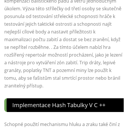
kompenzaci balistického pádu a větru jednoduchým
úkolem. Výzva této střílečky od třetí osoby se skutečně
posunula od testování střelecké schopnosti hráče k
testování jejich taktické ostrosti a schopnosti najít
nejlepší cílové body a nastavit příležitosti k
maximalizaci počtu zabití a dostat se bez zranění, když
se nepřítel rozběhne. . Za tímto účelem nabízí hra
rozšířený repertoár možností procházení, jako je lezení
a nástroje pro vytváření zón zabití. Trip dráty, lepivé
granáty, poplatky TNT a pozemní miny lze použít k
tomu, aby se fašistům stal smrtící prostor nebo bránil
zranitelný přístup.
Implementace Hash Tabulky V C ++
Schopné použití mechanismu hluku a zraku také činí z