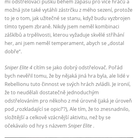
mi odstřelovací pušku během zápasu pro více hráčů a
možná jste také vytáhli zástrčku z mého sezení, protože
to je o tom, jak užitečné se stanu, když budu vyzbrojen
tímto typem zbraně. Nikdy jsem neměl kombinaci
zášklbů a trpělivosti, kterou vyžaduje skvělé stříhání
her, ani jsem neměl temperament, abych se „dostal
dobře“.
Sniper Elite 4
cítím se jako dobrý odstřelovač. Pořád
bych nevěřil tomu, že by nějaká jiná hra byla, ale lidé v
Rebellionu tuto činnost ve svých hrách zvládli. Je ironií,
že to neudělali dostatečně jednoduchým
odstřelováním pro někoho z mé úrovně (jaká je úroveň
pod „rozkladající se opicí“?), Ale tím, že to znesnadnilo,
složitější a celkově vzácnější aktivitu, než by se
očekávalo od hry s názvem
Sniper Elite
.