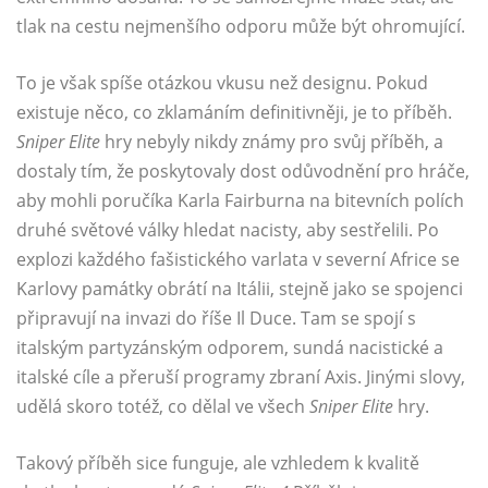
tlak na cestu nejmenšího odporu může být ohromující.
To je však spíše otázkou vkusu než designu. Pokud
existuje něco, co zklamáním definitivněji, je to příběh.
Sniper Elite
hry nebyly nikdy známy pro svůj příběh, a
dostaly tím, že poskytovaly dost odůvodnění pro hráče,
aby mohli poručíka Karla Fairburna na bitevních polích
druhé světové války hledat nacisty, aby sestřelili. Po
explozi každého fašistického varlata v severní Africe se
Karlovy památky obrátí na Itálii, stejně jako se spojenci
připravují na invazi do říše Il Duce. Tam se spojí s
italským partyzánským odporem, sundá nacistické a
italské cíle a přeruší programy zbraní Axis. Jinými slovy,
udělá skoro totéž, co dělal ve všech
Sniper Elite
hry.
Takový příběh sice funguje, ale vzhledem k kvalitě