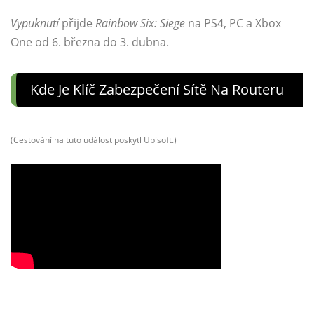
Vypuknutí
přijde
Rainbow Six: Siege
na PS4, PC a Xbox
One od 6. března do 3. dubna.
Kde Je Klíč Zabezpečení Sítě Na Routeru
(Cestování na tuto událost poskytl Ubisoft.)