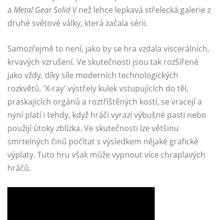
a
Metal Gear Solid V
než lehce lepkavá střelecká galerie z
druhé světové války, která začala sérii.
Samozřejmě to není, jako by se hra vzdala viscerálních,
krvavých vzrušení. Ve skutečnosti jsou tak rozšířené
jako vždy, díky síle moderních technologických
rozkvětů. 'X-ray' výstřely kulek vstupujících do těl,
praskajících orgánů a roztříštěných kostí, se vracejí a
nyní platí i tehdy, když hráči vyrazí výbušné pasti nebo
použijí útoky zblízka. Ve skutečnosti lze většinu
smrtelných činů počítat s výsledkem nějaké grafické
výplaty. Tuto hru však může vypnout více chraplavých
hráčů.