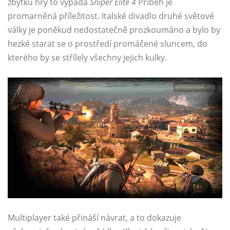
zbytku hry to vypadá
Sniper Elite 4
Příběh je
promarněná příležitost. Italské divadlo druhé světové
války je poněkud nedostatečně prozkoumáno a bylo by
hezké starat se o prostředí promáčené sluncem, do
kterého by se střílely všechny jejich kulky.
Multiplayer také přináší návrat, a to dokazuje