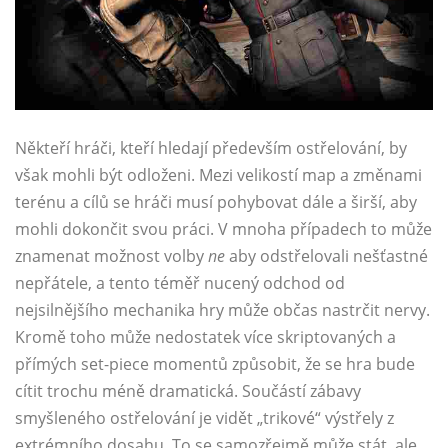
Někteří hráči, kteří hledají především ostřelování, by
však mohli být odloženi. Mezi velikostí map a změnami
terénu a cílů se hráči musí pohybovat dále a širší, aby
mohli dokončit svou práci. V mnoha případech to může
znamenat možnost volby
ne
aby odstřelovali nešťastné
nepřátele, a tento téměř nucený odchod od
nejsilnějšího mechanika hry může občas nastrčit nervy.
Kromě toho může nedostatek více skriptovaných a
přímých set-piece momentů způsobit, že se hra bude
cítit trochu méně dramatická. Součástí zábavy
smyšleného ostřelování je vidět „trikové“ výstřely z
extrémního dosahu. To se samozřejmě může stát, ale