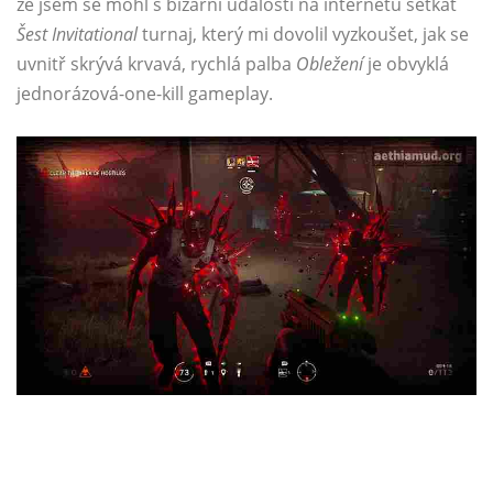
že jsem se mohl s bizarní událostí na internetu setkat
Šest Invitational
turnaj, který mi dovolil vyzkoušet, jak se
uvnitř skrývá krvavá, rychlá palba
Obležení
je obvyklá
jednorázová-one-kill gameplay.