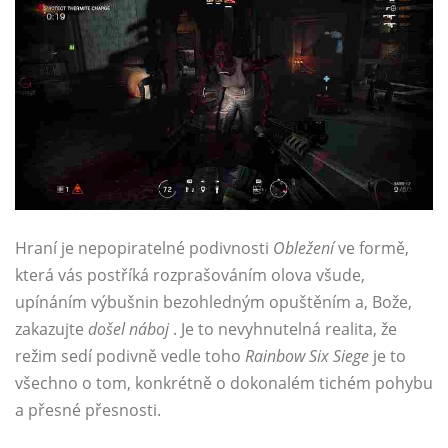
Hraní je nepopiratelné podivnosti
Obležení
ve formě,
která vás postříká rozprašováním olova všude,
upínáním výbušnin bezohledným opuštěním a, Bože,
zakazujte
došel náboj
. Je to nevyhnutelná realita, že
režim sedí podivně vedle toho
Rainbow Six Siege
je to
všechno o tom, konkrétně o dokonalém tichém pohybu
a přesné přesnosti.