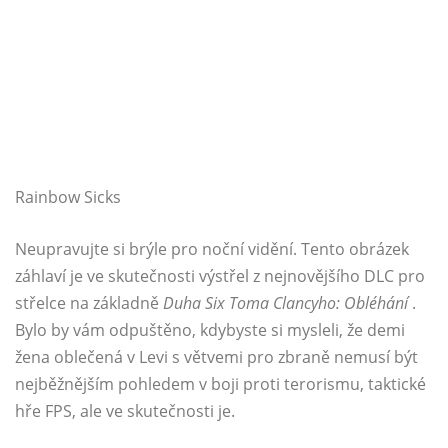
Rainbow Sicks
Neupravujte si brýle pro noční vidění. Tento obrázek
záhlaví je ve skutečnosti výstřel z nejnovějšího DLC pro
střelce na základně
Duha Six Toma Clancyho: Obléhání
.
Bylo by vám odpuštěno, kdybyste si mysleli, že demi
žena oblečená v Levi s větvemi pro zbraně nemusí být
nejběžnějším pohledem v boji proti terorismu, taktické
hře FPS, ale ve skutečnosti je.