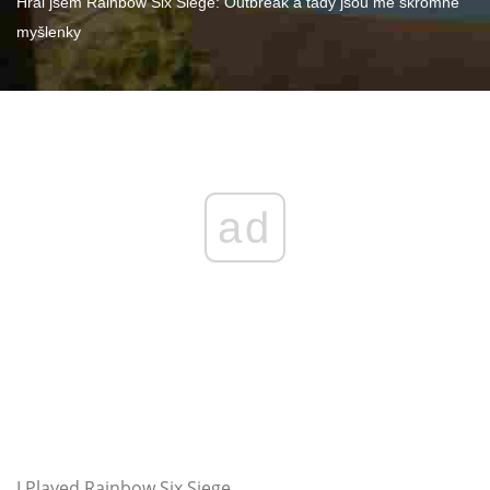
Hrál jsem Rainbow Six Siege: Outbreak a tady jsou mé skromné ​​
myšlenky
ad
I Played Rainbow Six Siege