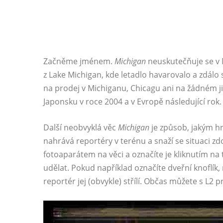
Začněme jménem.
Michigan
neuskutečňuje se v M
z Lake Michigan, kde letadlo havarovalo a zdálo 
na prodej v Michiganu, Chicagu ani na žádném j
Japonsku v roce 2004 a v Evropě následující rok.
Další neobvyklá věc
Michigan
je způsob, jakým hr
nahrává reportéry v terénu a snaží se situaci 
fotoaparátem na věci a označíte je kliknutím na 
udělat. Pokud například označíte dveřní knoflík
reportér jej (obvykle) střílí. Občas můžete s L2 