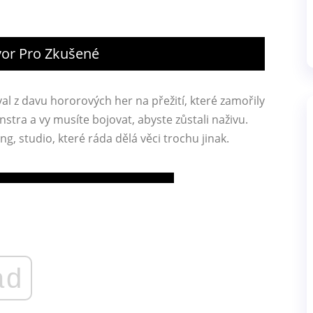
vor Pro Zkušené
al z davu hororových her na přežití, které zamořily
stra a vy musíte bojovat, abyste zůstali naživu.
, studio, které ráda dělá věci trochu jinak.
ad