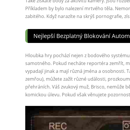
Také získáte body za aktivitu kamery. Jsou rozděl
Příkladem by bylo nalezení mrtvého těla. Nemor
zabitého. Když narazíte na skrýš pornografie, zí
Nejlepší Bezplatný Blokování Auto
Hloubka hry pochází nejen z bodového systému,
samotného. Pokud necháte reportéra zemřít, mu
vypadají jinak a mají různá jména a osobnosti. T
zemřou), můžete zažít různé události, prozkoumat
přehráních. Váš zvukový muž, Brisco, nemůže bě
komickou úlevu. Pokud však věnujete pozornost