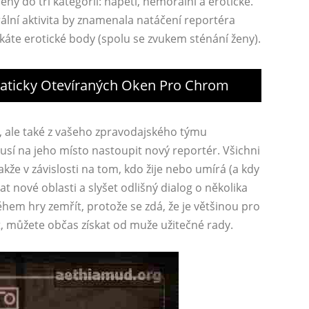
eny do tří kategorií: napětí, nemorální a erotické.
ální aktivita by znamenala natáčení reportéra
skáte erotické body (spolu se zvukem sténání ženy).
maticky Otevíraných Oken Pro Chrom
 ale také z vašeho zpravodajského týmu
sí na jeho místo nastoupit nový reportér. Všichni
akže v závislosti na tom, kdo žije nebo umírá (a kdy
 nové oblasti a slyšet odlišný dialog o několika
hem hry zemřít, protože se zdá, že je většinou pro
, můžete občas získat od muže užitečné rady.