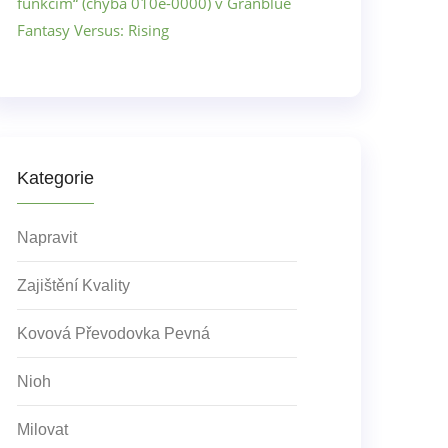
funkcím“ (chyba 010e-0000) v Granblue
Fantasy Versus: Rising
Kategorie
Napravit
Zajištění Kvality
Kovová Převodovka Pevná
Nioh
Milovat