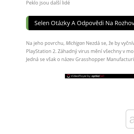
Peklo jsou další lidé
Selen Otázky A Odpovědi Na Rozho
Na jeho povrchu,
Michigan
Nezdá se, že by vyčnív
PlayStation 2. Záhadný virus mění všechny v mon
Jedná se však o název Grasshopper Manufacturing