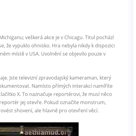
ichiganu; veškerá akce je v Chicagu. Titul pochází
se, že vypuklo ohnisko. Hra nebyla nikdy k dispozici
iném místě v USA. Uvolnění se objevilo pouze v
aje. Jste televizní zpravodajský kameraman, který
zdokumentovat. Namísto přímých interakcí namíříte
tlačítko X. To naznačuje reportérovi, že musí něco
, reportér jej otevře. Pokud označíte monstrum,
provést shovení, ale hlavně pro otevření věcí.