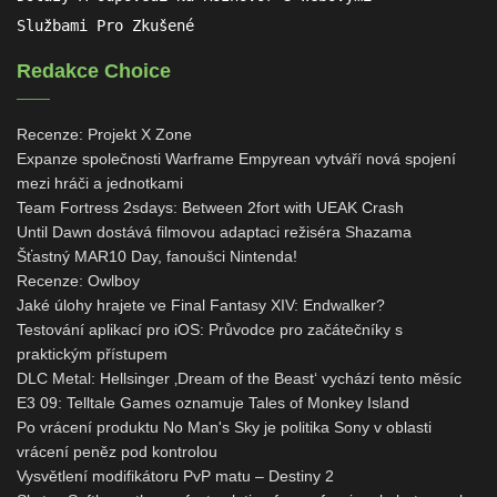
Službami Pro Zkušené
Redakce Choice
Recenze: Projekt X Zone
Expanze společnosti Warframe Empyrean vytváří nová spojení
mezi hráči a jednotkami
Team Fortress 2sdays: Between 2fort with UEAK Crash
Until Dawn dostává filmovou adaptaci režiséra Shazama
Šťastný MAR10 Day, fanoušci Nintenda!
Recenze: Owlboy
Jaké úlohy hrajete ve Final Fantasy XIV: Endwalker?
Testování aplikací pro iOS: Průvodce pro začátečníky s
praktickým přístupem
DLC Metal: Hellsinger ‚Dream of the Beast‘ vychází tento měsíc
E3 09: Telltale Games oznamuje Tales of Monkey Island
Po vrácení produktu No Man's Sky je politika Sony v oblasti
vrácení peněz pod kontrolou
Vysvětlení modifikátoru PvP matu – Destiny 2