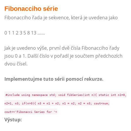
Fibonacciho série
Fibonacciho řada je sekvence, která je uvedena jako
0 1 1 2 3 5 8 13 ……
Jak je uvedeno výše, první dvě čísla Fibonacciho řady
jsou 0 a 1. Další číslo v pořadí je součtem předchozích
dvou čísel.
Implementujme tuto sérii pomocí rekurze.
#include using namespace std; void fibSeries(int n){ static int n1=0,
n2=1, n3; if(n>0){ n3 = n1 + n2; n1 = n2; n2 = n3; cout<
num;
cout<<'Fibonacci Series for '<
Výstup: