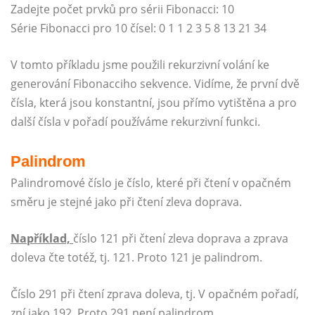
Zadejte počet prvků pro sérii Fibonacci: 10
Série Fibonacci pro 10 čísel: 0 1 1 2 3 5 8 13 21 34
V tomto příkladu jsme použili rekurzivní volání ke
generování Fibonacciho sekvence. Vidíme, že první dvě
čísla, která jsou konstantní, jsou přímo vytištěna a pro
další čísla v pořadí používáme rekurzivní funkci.
Palindrom
Palindromové číslo je číslo, které při čtení v opačném
směru je stejné jako při čtení zleva doprava.
Například,
číslo 121 při čtení zleva doprava a zprava
doleva čte totéž, tj. 121. Proto 121 je palindrom.
Číslo 291 při čtení zprava doleva, tj. V opačném pořadí,
zní jako 192. Proto 291 není palindrom.