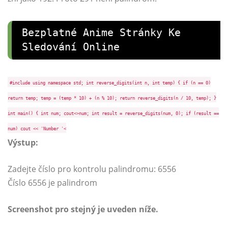
Bezplatné Anime Stránky Ke
Sledování Online
#include using namespace std; int reverse_digits(int n, int temp) { if (n == 0)
return temp; temp = (temp * 10) + (n % 10); return reverse_digits(n / 10, temp); }
int main() { int num; cout<>num; int result = reverse_digits(num, 0); if (result ==
num) cout << 'Number '<
Výstup:
Zadejte číslo pro kontrolu palindromu: 6556
Číslo 6556 je palindrom
Screenshot pro stejný je uveden níže.