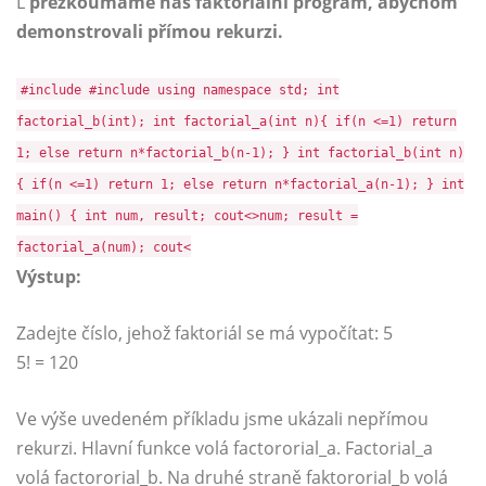
L
přezkoumáme náš faktoriální program, abychom
demonstrovali přímou rekurzi.
#include #include using namespace std; int
factorial_b(int); int factorial_a(int n){ if(n <=1) return
1; else return n*factorial_b(n-1); } int factorial_b(int n)
{ if(n <=1) return 1; else return n*factorial_a(n-1); } int
main() { int num, result; cout<>num; result =
factorial_a(num); cout<
Výstup:
Zadejte číslo, jehož faktoriál se má vypočítat: 5
5! = 120
Ve výše uvedeném příkladu jsme ukázali nepřímou
rekurzi. Hlavní funkce volá factororial_a. Factorial_a
volá factororial_b. Na druhé straně faktororial_b volá