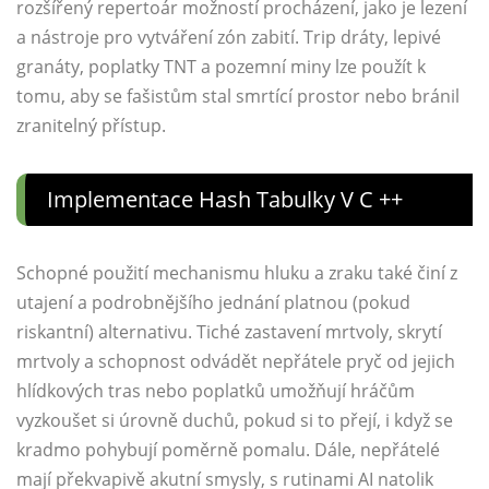
rozšířený repertoár možností procházení, jako je lezení
a nástroje pro vytváření zón zabití. Trip dráty, lepivé
granáty, poplatky TNT a pozemní miny lze použít k
tomu, aby se fašistům stal smrtící prostor nebo bránil
zranitelný přístup.
Implementace Hash Tabulky V C ++
Schopné použití mechanismu hluku a zraku také činí z
utajení a podrobnějšího jednání platnou (pokud
riskantní) alternativu. Tiché zastavení mrtvoly, skrytí
mrtvoly a schopnost odvádět nepřátele pryč od jejich
hlídkových tras nebo poplatků umožňují hráčům
vyzkoušet si úrovně duchů, pokud si to přejí, i když se
kradmo pohybují poměrně pomalu. Dále, nepřátelé
mají překvapivě akutní smysly, s rutinami AI natolik