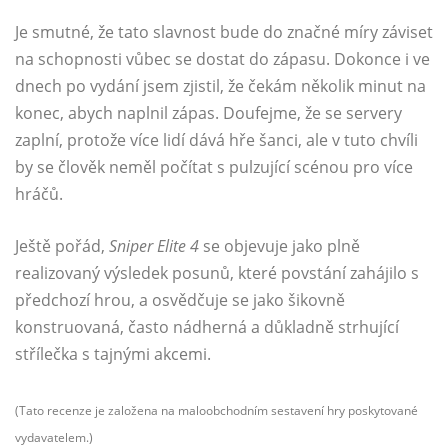
Je smutné, že tato slavnost bude do značné míry záviset
na schopnosti vůbec se dostat do zápasu. Dokonce i ve
dnech po vydání jsem zjistil, že čekám několik minut na
konec, abych naplnil zápas. Doufejme, že se servery
zaplní, protože více lidí dává hře šanci, ale v tuto chvíli
by se člověk neměl počítat s pulzující scénou pro více
hráčů.
Ještě pořád,
Sniper Elite 4
se objevuje jako plně
realizovaný výsledek posunů, které povstání zahájilo s
předchozí hrou, a osvědčuje se jako šikovně
konstruovaná, často nádherná a důkladně strhující
střílečka s tajnými akcemi.
(Tato recenze je založena na maloobchodním sestavení hry poskytované
vydavatelem.)