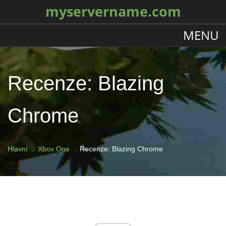
myservername.com
MENU
Recenze: Blazing
Chrome
Hlavní
Xbox One
Recenze: Blazing Chrome