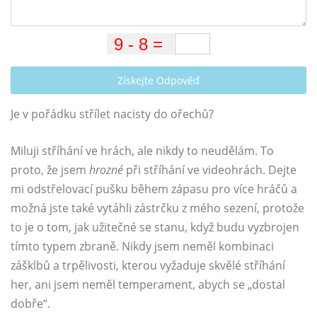
Získejte Odpověď
Je v pořádku střílet nacisty do ořechů?
Miluji stříhání ve hrách, ale nikdy to neudělám. To
proto, že jsem
hrozné
při stříhání ve videohrách. Dejte
mi odstřelovací pušku během zápasu pro více hráčů a
možná jste také vytáhli zástrčku z mého sezení, protože
to je o tom, jak užitečné se stanu, když budu vyzbrojen
tímto typem zbraně. Nikdy jsem neměl kombinaci
zášklbů a trpělivosti, kterou vyžaduje skvělé stříhání
her, ani jsem neměl temperament, abych se „dostal
dobře“.