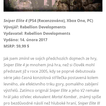
Sniper Elite 4
(PS4 (Recenzováno), Xbox One, PC)
Vývojář: Rebellion Developments
Vydavatel: Rebellion Developments
Vydáno: 14. února 2017
MSRP: 59,99 $
Jak jsem zmínil ve svých předchozích dojmech ze hry,
Sniper Elite 4
je mnohem jiná hra, než si člověk mohl
představit již v roce 2005, kdy se poprvé debutovala
série jako časná konzolová střílečka postavená kolem
levného, ​​ale efektivního triku gory, pomalého zabíjení
výstřelů. Zatímco originál
Sniper Elite
a jeho
V2
remake
hrál jako střelec ekvivalent
Mortal Kombat
, známý spíše
pro bezdůvodné násilí než hluboké hraní,
Sniper Elite III