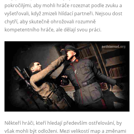
pokročilými, aby mohli hráče rozeznat podle zvuku a
vyšetřovali, když zmizeli hlídací partneři. Nejsou dost
chytří, aby skutečně ohrožovali rozumně
kompetentního hráče, ale dělají svou práci.
Někteří hráči, kteří hledají především ostřelování, by
však mohli být odloženi. Mezi velikostí map a změnami