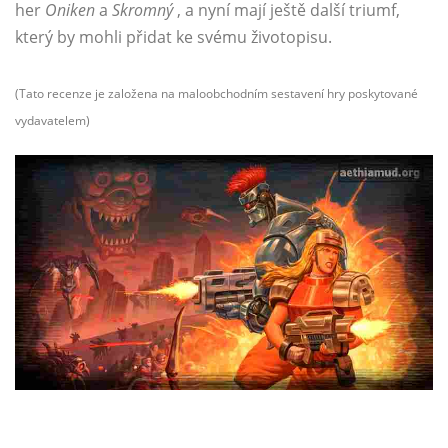
her
Oniken
a
Skromný
, a nyní mají ještě další triumf,
který by mohli přidat ke svému životopisu.
(Tato recenze je založena na maloobchodním sestavení hry poskytované
vydavatelem)