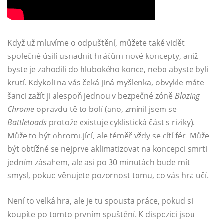
Když už mluvíme o odpuštění, můžete také vidět
společné úsilí usnadnit hráčům nové koncepty, aniž
byste je zahodili do hlubokého konce, nebo abyste byli
krutí. Kdykoli na vás čeká jiná myšlenka, obvykle máte
šanci zažít ji alespoň jednou v bezpečné zóně
Blazing
Chrome
opravdu tě to bolí (ano, zmínil jsem se
Battletoads
protože existuje cyklistická část s riziky).
Může to být ohromující, ale téměř vždy se cítí fér. Může
být obtížné se nejprve aklimatizovat na koncepci smrti
jedním zásahem, ale asi po 30 minutách bude mít
smysl, pokud věnujete pozornost tomu, co vás hra učí.
Není to velká hra, ale je tu spousta práce, pokud si
koupíte po tomto prvním spuštění. K dispozici jsou