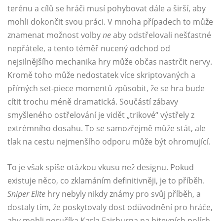
terénu a cílů se hráči musí pohybovat dále a širší, aby
mohli dokončit svou práci. V mnoha případech to může
znamenat možnost volby
ne
aby odstřelovali nešťastné
nepřátele, a tento téměř nucený odchod od
nejsilnějšího mechanika hry může občas nastrčit nervy.
Kromě toho může nedostatek více skriptovaných a
přímých set-piece momentů způsobit, že se hra bude
cítit trochu méně dramatická. Součástí zábavy
smyšleného ostřelování je vidět „trikové“ výstřely z
extrémního dosahu. To se samozřejmě může stát, ale
tlak na cestu nejmenšího odporu může být ohromující.
To je však spíše otázkou vkusu než designu. Pokud
existuje něco, co zklamáním definitivněji, je to příběh.
Sniper Elite
hry nebyly nikdy známy pro svůj příběh, a
dostaly tím, že poskytovaly dost odůvodnění pro hráče,
aby mohli poručíka Karla Fairburna na bitevních polích