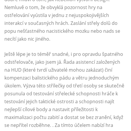
Nemluvě o tom, že obvyklá pozornost hry na
ostřelování vyústila v jednu z nejuspokojivějších
interakcí v současných hrách. Zaslání střely dolů do
popu nešťastného nacistického mozku nebo nads se
necítí jako nic jiného.
Ještě lépe je to téměř snadné, i pro opravdu špatného
odstřelovače, jako jsem já. Řada asistencí založených
na HUD (které tvrdí uživatelé mohou zakázat) činí
kompenzaci balistického pádu a větru jednoduchým
úkolem. Výzva této střílečky od třetí osoby se skutečně
posunula od testování střelecké schopnosti hráče k
testování jejich taktické ostrosti a schopnosti najít
nejlepší cílové body a nastavit příležitosti k
maximalizaci počtu zabití a dostat se bez zranění, když
se nepřítel rozběhne. . Za tímto účelem nabízí hra