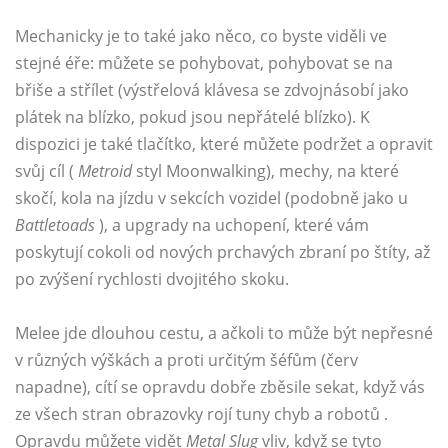
Mechanicky je to také jako něco, co byste viděli ve
stejné éře: můžete se pohybovat, pohybovat se na
břiše a střílet (výstřelová klávesa se zdvojnásobí jako
plátek na blízko, pokud jsou nepřátelé blízko). K
dispozici je také tlačítko, které můžete podržet a opravit
svůj cíl (
Metroid
styl Moonwalking), mechy, na které
skočí, kola na jízdu v sekcích vozidel (podobně jako u
Battletoads
), a upgrady na uchopení, které vám
poskytují cokoli od nových prchavých zbraní po štíty, až
po zvýšení rychlosti dvojitého skoku.
Melee jde dlouhou cestu, a ačkoli to může být nepřesné
v různých výškách a proti určitým šéfům (červ
napadne), cítí se opravdu dobře zběsile sekat, když vás
ze všech stran obrazovky rojí tuny chyb a robotů .
Opravdu můžete vidět
Metal Slug
vliv, když se tyto