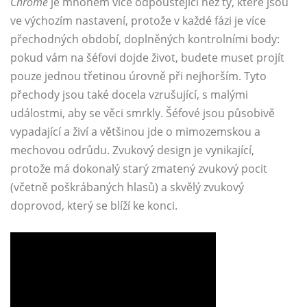
Chrome
je mnohem více odpouštějící než ty, které jsou
ve výchozím nastavení, protože v každé fázi je více
přechodných období, doplněných kontrolními body:
pokud vám na šéfovi dojde život, budete muset projít
pouze jednou třetinou úrovně při nejhorším. Tyto
přechody jsou také docela vzrušující, s malými
událostmi, aby se věci smrkly. Šéfové jsou působivě
vypadající a živí a většinou jde o mimozemskou a
mechovou odrůdu. Zvukový design je vynikající,
protože má dokonalý starý zmatený zvukový pocit
(včetně poškrábaných hlasů) a skvělý zvukový
doprovod, který se blíží ke konci.