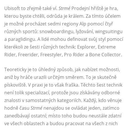
Ubisoft to zřejmě také ví.
Strmé
Prodejní hřiště je hra,
kterou byste chtěli, odrůda je králem. Za tímto účelem
je možné procházet sedmi regiony Alp pomocí čtyř
různých sportů: snowboardingu, lyžování, wingsuitingu
a paraglidingu. A lidé mohou definovat svůj styl pomocí
kterékoli ze šesti různých technik: Explorer, Extreme
Rider, Freerider, Freestyler, Pro Rider a Bone Collector.
Teoreticky je to úhledný způsob, jak nabízet možnosti,
aniž by hráče urazili určitým směrem. To je skutečně
pískoviště. V praxi je to však fraška. Těchto šest technik
není tolik specializací, protože jsou získávány odborné
znalosti v samostatných kategoriích. Každý, kdo věnuje
hodně času
Strmé
nenajdou se ovládat jeden, zatímco
zanedbávají ostatní; místo toho budou neustále zdatní
ve všech oblastech a budou pracovat na všech z nich