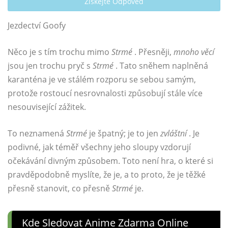
Získejte Odpověď
Jezdectví Goofy
Něco je s tím trochu mimo
Strmé
. Přesněji,
mnoho věcí
jsou jen trochu pryč s
Strmé
. Tato sněhem naplněná
karanténa je ve stálém rozporu se sebou samým,
protože rostoucí nesrovnalosti způsobují stále více
nesouvisející zážitek.
To neznamená
Strmé
je špatný; je to jen
zvláštní
. Je
podivné, jak téměř všechny jeho sloupy vzdorují
očekávání divným způsobem. Toto není hra, o které si
pravděpodobně myslíte, že je, a to proto, že je těžké
přesně stanovit, co přesně
Strmé
je.
Kde Sledovat Anime Zdarma Online