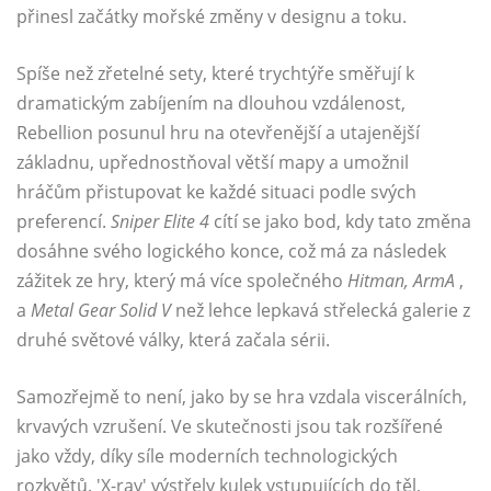
přinesl začátky mořské změny v designu a toku.
Spíše než zřetelné sety, které trychtýře směřují k
dramatickým zabíjením na dlouhou vzdálenost,
Rebellion posunul hru na otevřenější a utajenější
základnu, upřednostňoval větší mapy a umožnil
hráčům přistupovat ke každé situaci podle svých
preferencí.
Sniper Elite 4
cítí se jako bod, kdy tato změna
dosáhne svého logického konce, což má za následek
zážitek ze hry, který má více společného
Hitman, ArmA
,
a
Metal Gear Solid V
než lehce lepkavá střelecká galerie z
druhé světové války, která začala sérii.
Samozřejmě to není, jako by se hra vzdala viscerálních,
krvavých vzrušení. Ve skutečnosti jsou tak rozšířené
jako vždy, díky síle moderních technologických
rozkvětů. 'X-ray' výstřely kulek vstupujících do těl,