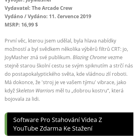
Vydavatel: The Arcade Crew
Vydáno / Vydáno: 11. července 2019
MSRP: 16,99 $
První věc, kterou jsem udělal, byla hlava nabídky
možností a byl svědkem několika výběrů filtrů CRT: jo,
JoyMasher zná své publikum.
Blazing Chrome
vezme
stejně starou školní cestu se svým spiknutím a strčí nás
do postapokalyptického světa, kde vládnou zlí roboti.
Má dokonce, že 'stroj je ve vašem týmu' vibrace, jako
když
Skeleton Warriors
měl tu „dobrou kostru“, která
bojovala za lidi.
Software Pro Stahování Videa Z
YouTube Zdarma Ke Stažení