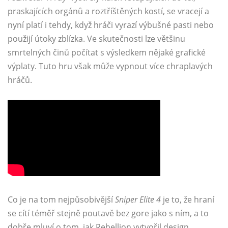
praskajících orgánů a roztříštěných kostí, se vracejí a
nyní platí i tehdy, když hráči vyrazí výbušné pasti nebo
použijí útoky zblízka. Ve skutečnosti lze většinu
smrtelných činů počítat s výsledkem nějaké grafické
výplaty. Tuto hru však může vypnout více chraplavých
hráčů.
Co je na tom nejpůsobivější
Sniper Elite 4
je to, že hraní
se cítí téměř stejně poutavě bez gore jako s ním, a to
dobře mluví o tom, jak Rebellion vytvořil design.