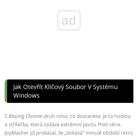
ad
Jak Otevřít Klíčový Soubor V Systému
Windows
S
Blazing Chrome
druh toho, co dostanete: je to hodina
a střílečka, která vzdává extrémní poctu
Proti
série.
JoyMasher již prokázal, že „získává“ minulé období retro