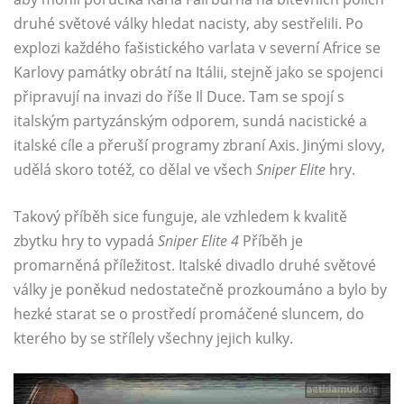
druhé světové války hledat nacisty, aby sestřelili. Po
explozi každého fašistického varlata v severní Africe se
Karlovy památky obrátí na Itálii, stejně jako se spojenci
připravují na invazi do říše Il Duce. Tam se spojí s
italským partyzánským odporem, sundá nacistické a
italské cíle a přeruší programy zbraní Axis. Jinými slovy,
udělá skoro totéž, co dělal ve všech
Sniper Elite
hry.
Takový příběh sice funguje, ale vzhledem k kvalitě
zbytku hry to vypadá
Sniper Elite 4
Příběh je
promarněná příležitost. Italské divadlo druhé světové
války je poněkud nedostatečně prozkoumáno a bylo by
hezké starat se o prostředí promáčené sluncem, do
kterého by se střílely všechny jejich kulky.