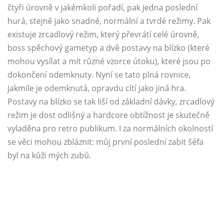
čtyři úrovně v jakémkoli pořadí, pak jedna poslední
hurá, stejně jako snadné, normální a tvrdé režimy. Pak
existuje zrcadlový režim, který převrátí celé úrovně,
boss spěchový gametyp a dvě postavy na blízko (které
mohou vysílat a mít různé vzorce útoku), které jsou po
dokončení odemknuty. Nyní se tato plná rovnice,
jakmile je odemknutá, opravdu cítí jako jiná hra.
Postavy na blízko se tak liší od základní dávky, zrcadlový
režim je dost odlišný a hardcore obtížnost je skutečně
vyladěna pro retro publikum. I za normálních okolností
se věci mohou zbláznit: můj první poslední zabit šéfa
byl na kůži mých zubů.