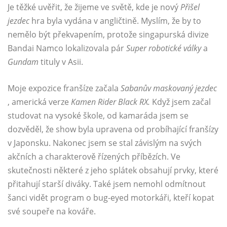
Je těžké uvěřit, že žijeme ve světě, kde je nový
Přišel
jezdec
hra byla vydána v angličtině. Myslím, že by to
nemělo být překvapením, protože singapurská divize
Bandai Namco lokalizovala pár
Super robotické války
a
Gundam
tituly v Asii.
Moje expozice franšíze začala
Sabanův maskovaný jezdec
, americká verze
Kamen Rider Black RX.
Když jsem začal
studovat na vysoké škole, od kamaráda jsem se
dozvěděl, že show byla upravena od probíhající franšízy
v Japonsku. Nakonec jsem se stal závislým na svých
akčních a charakterově řízených příbězích. Ve
skutečnosti některé z jeho splátek obsahují prvky, které
přitahují starší diváky. Také jsem nemohl odmítnout
šanci vidět program o bug-eyed motorkáři, kteří kopat
své soupeře na kováře.