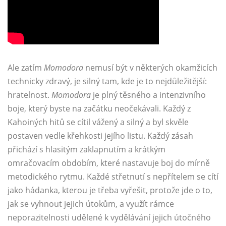
Ale zatím
Momodora
nemusí být v některých okamžicích
technicky zdravý, je silný tam, kde je to nejdůležitější:
hratelnost.
Momodora
je plný těsného a intenzivního
boje, který byste na začátku neočekávali. Každý z
Kahoiných hitů se cítil vážený a silný a byl skvěle
postaven vedle křehkosti jejího listu. Každý zásah
přichází s hlasitým zaklapnutím a krátkým
omračovacím obdobím, které nastavuje boj do mírně
metodického rytmu. Každé střetnutí s nepřítelem se cítí
jako hádanka, kterou je třeba vyřešit, protože jde o to,
jak se vyhnout jejich útokům, a využít rámce
neporazitelnosti udělené k vydělávání jejich útočného