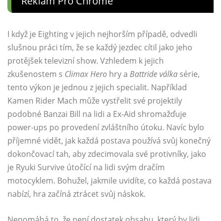
Reklam Pro Chrome
I když je Eighting v jejich nejhorším případě, odvedli
slušnou práci tím, že se každý jezdec cítil jako jeho
protějšek televizní show. Vzhledem k jejich
zkušenostem s
Climax Hero
hry a
Battride válka
série,
tento výkon je jednou z jejich specialit. Například
Kamen Rider Mach může vystřelit své projektily
podobné Banzai Bill na lidi a Ex-Aid shromažďuje
power-ups po provedení zvláštního útoku. Navíc bylo
příjemné vidět, jak každá postava používá svůj konečný
dokončovací tah, aby zdecimovala své protivníky, jako
je Ryuki Survive útočící na lidi svým dračím
motocyklem. Bohužel, jakmile uvidíte, co každá postava
nabízí, hra začíná ztrácet svůj náskok.
Nepomáhá to, že není dostatek obsahu, který by lidi