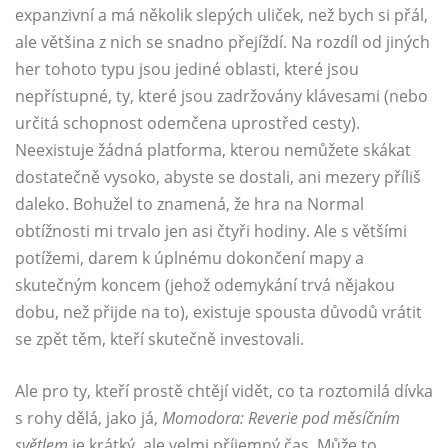
expanzivní a má několik slepých uliček, než bych si přál,
ale většina z nich se snadno přejíždí. Na rozdíl od jiných
her tohoto typu jsou jediné oblasti, které jsou
nepřístupné, ty, které jsou zadržovány klávesami (nebo
určitá schopnost odemčena uprostřed cesty).
Neexistuje žádná platforma, kterou nemůžete skákat
dostatečně vysoko, abyste se dostali, ani mezery příliš
daleko. Bohužel to znamená, že hra na Normal
obtížnosti mi trvalo jen asi čtyři hodiny. Ale s většími
potížemi, darem k úplnému dokončení mapy a
skutečným koncem (jehož odemykání trvá nějakou
dobu, než přijde na to), existuje spousta důvodů vrátit
se zpět těm, kteří skutečně investovali.
Ale pro ty, kteří prostě chtějí vidět, co ta roztomilá dívka
s rohy dělá, jako já,
Momodora: Reverie pod měsíčním
světlem
je krátký, ale velmi příjemný čas. Může to