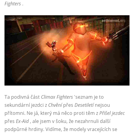
Fighters
.
Ta podivná část
Climax Fighters
'seznam je to
sekundární jezdci z
Chvění
přes
Desetiletí
nejsou
přítomni. Ne já, který má něco proti těm z
Přišel jezdec
přes
Ex-Aid
, ale jsem v šoku, že nezahrnuli další
podpůrné hrdiny. Vidíme, že modely vracejících se