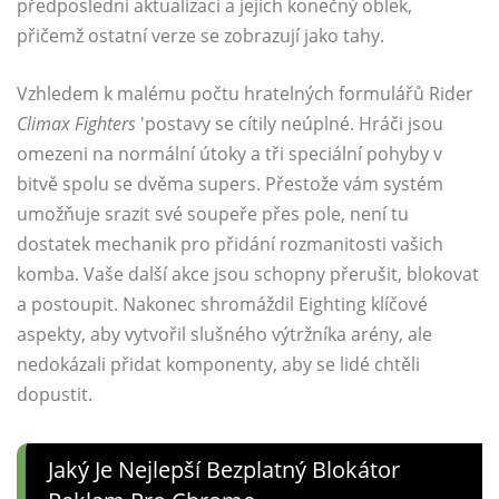
předposlední aktualizaci a jejich konečný oblek,
přičemž ostatní verze se zobrazují jako tahy.
Vzhledem k malému počtu hratelných formulářů Rider
Climax Fighters
'postavy se cítily neúplné. Hráči jsou
omezeni na normální útoky a tři speciální pohyby v
bitvě spolu se dvěma supers. Přestože vám systém
umožňuje srazit své soupeře přes pole, není tu
dostatek mechanik pro přidání rozmanitosti vašich
komba. Vaše další akce jsou schopny přerušit, blokovat
a postoupit. Nakonec shromáždil Eighting klíčové
aspekty, aby vytvořil slušného výtržníka arény, ale
nedokázali přidat komponenty, aby se lidé chtěli
dopustit.
Jaký Je Nejlepší Bezplatný Blokátor