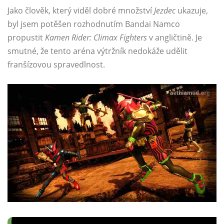
Jako člověk, který viděl dobré množství
Jezdec
ukazuje,
byl jsem potěšen rozhodnutím Bandai Namco
propustit
Kamen Rider: Climax Fighters
v angličtině. Je
smutné, že tento aréna výtržník nedokáže udělit
franšízovou spravedlnost.