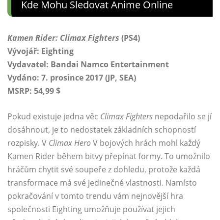
Kde Mohu Sledovat Anime Online
Kamen Rider: Climax Fighters
(PS4)
Vývojář: Eighting
Vydavatel: Bandai Namco Entertainment
Vydáno: 7. prosince 2017 (JP, SEA)
MSRP: 54,99 $
Pokud existuje jedna věc
Climax Fighters
nepodařilo se jí
dosáhnout, je to nedostatek základních schopností
rozpisky. V
Climax Hero
V bojových hrách mohl každý
Kamen Rider během bitvy přepínat formy. To umožnilo
hráčům chytit své soupeře z dohledu, protože každá
transformace má své jedinečné vlastnosti. Namísto
pokračování v tomto trendu vám nejnovější hra
společnosti Eighting umožňuje používat jejich