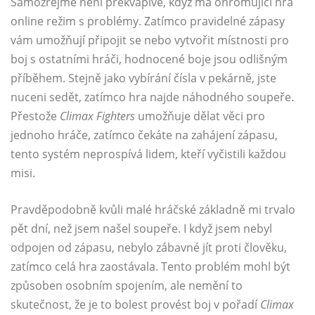
Samozřejmě není překvapivé, když má ohromující hra
online režim s problémy. Zatímco pravidelné zápasy
vám umožňují připojit se nebo vytvořit místnosti pro
boj s ostatními hráči, hodnocené boje jsou odlišným
příběhem. Stejně jako vybírání čísla v pekárně, jste
nuceni sedět, zatímco hra najde náhodného soupeře.
Přestože
Climax Fighters
umožňuje dělat věci pro
jednoho hráče, zatímco čekáte na zahájení zápasu,
tento systém neprospívá lidem, kteří vyčistili každou
misi.
Pravděpodobně kvůli malé hráčské základně mi trvalo
pět dní, než jsem našel soupeře. I když jsem nebyl
odpojen od zápasu, nebylo zábavné jít proti člověku,
zatímco celá hra zaostávala. Tento problém mohl být
způsoben osobním spojením, ale nemění to
skutečnost, že je to bolest provést boj v pořadí
Climax