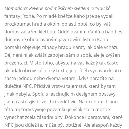
Momodora: Reverie pod měsíčním světlem
je typické
fantasy jízdné. Po mladé kněžce Kaho jste se vydali
prozkoumat hrad a okolní oblasti poté, co byl váš
domov zasažen kletbou. Oddělováním ďáblů a baddies
duchovně obdarovaným javorovým listem Kaho
pomalu objevuje záhady hradu Karst, jak dále vchází.
Děj není nijak zvlášť zapojen sám o sobě, ale je zvýšen
prezentací. Místo toho, abyste na vás každý tak často
ukládali obrovské bloky textu, je příběh vydáván krátce,
často jednou nebo dvěma větami, když narazíte na
důležité NPC. Přidává vrstvu tajemství, která by tam
jinak nebyla. Spolu s fascinujícím designem postavy
jsem často zjistil, že chci vědět víc. Na druhou stranu
této metody vývoje pozemku je však zcela možné
vynechat zcela zásadní bity. Dokonce i parsování, které
NPC jsou důležité, může být obtížné. Ale alespoň každý