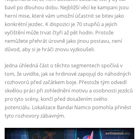
bavil po dlouhou dobu. Nejbližší věcí ke kampani jsou
herní mise, které vám umožní účastnit se bitev jako
konkrétní jezdec. K dispozici je 70 stupňů a jejich
vyčištění může trvat čtyři až pět hodin. Protože
nemůžete přehrát úrovně jako jinou postavu, není
důvod, aby si je hráči znovu vyzkoušeli.
Jedna úhledná část o těchto segmentech spočívá v
tom, že uvidíte, jak se hrdinové zapojují do náhodných
rozhovorů před začátkem boje. Přestože tým odvedl
skvělou práci při zohlednění motivu a osobnosti jezdců
pro tyto scény, končí před dosažením svého
potenciálu. Lokalizace Bandai Namco pomohla přinést
tyto rozhovory zábavným.