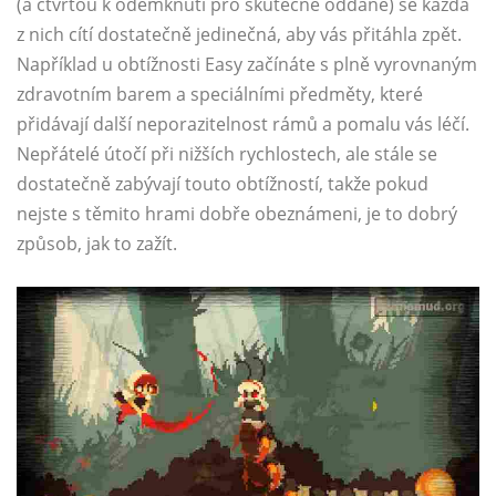
(a čtvrtou k odemknutí pro skutečně oddané) se každá
z nich cítí dostatečně jedinečná, aby vás přitáhla zpět.
Například u obtížnosti Easy začínáte s plně vyrovnaným
zdravotním barem a speciálními předměty, které
přidávají další neporazitelnost rámů a pomalu vás léčí.
Nepřátelé útočí při nižších rychlostech, ale stále se
dostatečně zabývají touto obtížností, takže pokud
nejste s těmito hrami dobře obeznámeni, je to dobrý
způsob, jak to zažít.