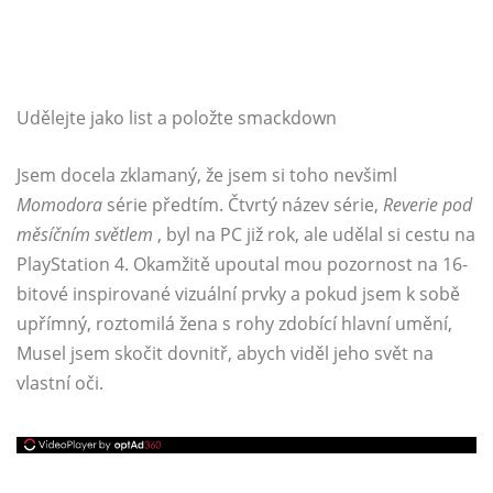
Udělejte jako list a položte smackdown
Jsem docela zklamaný, že jsem si toho nevšiml
Momodora
série předtím. Čtvrtý název série,
Reverie pod
měsíčním světlem
, byl na PC již rok, ale udělal si cestu na
PlayStation 4. Okamžitě upoutal mou pozornost na 16-
bitové inspirované vizuální prvky a pokud jsem k sobě
upřímný, roztomilá žena s rohy zdobící hlavní umění,
Musel jsem skočit dovnitř, abych viděl jeho svět na
vlastní oči.