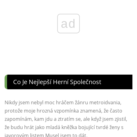
ad
Co Je Nejlepší Herní Společnost
Nikdy jsem nebyl moc hráčem žánru metroidvania,
protože moje hrozná vzpomínka znamená, že často
zapomínám, kam jdu a ztratím se, ale když jsem zjistil,
že budu hrát jako mladá kněžka bojující tvrdé ženy s
javorovým listem Musel jsem to dát.