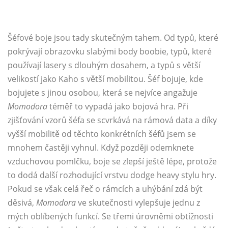
Šéfové boje jsou tady skutečným tahem. Od typů, které
pokrývají obrazovku slabými body boobie, typů, které
používají lasery s dlouhým dosahem, a typů s větší
velikostí jako Kaho s větší mobilitou. Šéf bojuje, kde
bojujete s jinou osobou, která se nejvíce angažuje
Momodora
téměř to vypadá jako bojová hra. Při
zjišťování vzorů šéfa se scvrkává na rámová data a díky
vyšší mobilitě od těchto konkrétních šéfů jsem se
mnohem častěji vyhnul. Když později odemknete
vzduchovou pomlčku, boje se zlepší ještě lépe, protože
to dodá další rozhodující vrstvu dodge heavy stylu hry.
Pokud se však celá řeč o rámcích a uhýbání zdá být
děsivá,
Momodora
ve skutečnosti vylepšuje jednu z
mých oblíbených funkcí. Se třemi úrovněmi obtížnosti