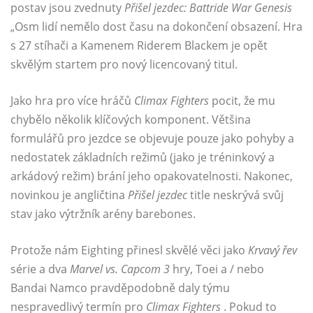
postav jsou zvednuty
Přišel jezdec:
Battride War Genesis
„Osm lidí nemělo dost času na dokončení obsazení. Hra
s 27 stíhači a Kamenem Riderem Blackem je opět
skvělým startem pro nový licencovaný titul.
Jako hra pro více hráčů
Climax Fighters
pocit, že mu
chybělo několik klíčových komponent. Většina
formulářů pro jezdce se objevuje pouze jako pohyby a
nedostatek základních režimů (jako je tréninkový a
arkádový režim) brání jeho opakovatelnosti. Nakonec,
novinkou je angličtina
Přišel jezdec
title neskrývá svůj
stav jako výtržník arény barebones.
Protože nám Eighting přinesl skvělé věci jako
Krvavý řev
série a dva
Marvel vs. Capcom 3
hry, Toei a / nebo
Bandai Namco pravděpodobně daly týmu
nespravedlivý termín pro
Climax Fighters
. Pokud to