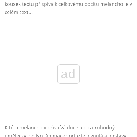
kousek textu přispívá k celkovému pocitu melancholie v
celém textu.
ad
K této melancholii přispívá docela pozoruhodný
umělecký design. Animace sprite je plynulá a postavy