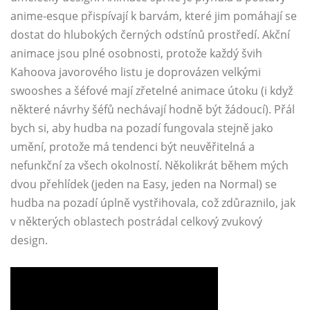
anime-esque přispívají k barvám, které jim pomáhají se
dostat do hlubokých černých odstínů prostředí. Akční
animace jsou plné osobnosti, protože každý švih
Kahoova javorového listu je doprovázen velkými
swooshes a šéfové mají zřetelné animace útoku (i když
některé návrhy šéfů nechávají hodně být žádoucí). Přál
bych si, aby hudba na pozadí fungovala stejně jako
umění, protože má tendenci být neuvěřitelná a
nefunkční za všech okolností. Několikrát během mých
dvou přehlídek (jeden na Easy, jeden na Normal) se
hudba na pozadí úplně vystřihovala, což zdůraznilo, jak
v některých oblastech postrádal celkový zvukový
design.