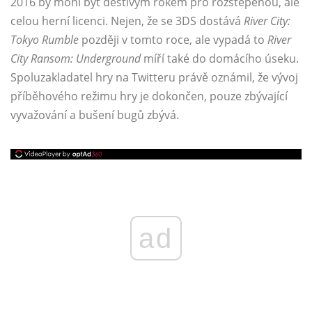
2016 by mohl být deštivým rokem pro rozštěpenou, ale
celou herní licenci. Nejen, že se 3DS dostává
River City:
Tokyo Rumble
později v tomto roce, ale vypadá to
River
City Ransom: Underground
míří také do domácího úseku.
Spoluzakladatel hry na Twitteru právě oznámil, že vývoj
příběhového režimu hry je dokončen, pouze zbývající
vyvažování a bušení bugů zbývá.
ad