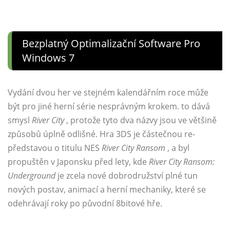
Bezplatný Optimalizační Software Pro
Windows 7
Vydání dvou her ve stejném kalendářním roce může
být pro jiné herní série nesprávným krokem. to dává
smysl
River City
, protože tyto dva názvy jsou ve většině
způsobů úplně odlišné. Hra 3DS je částečnou re-
představou o titulu NES
River City Ransom
, a byl
propuštěn v Japonsku před lety, kde
River City Ransom:
Underground
je zcela nové dobrodružství plné tun
nových postav, animací a herní mechaniky, které se
odehrávají roky po původní 8bitové hře.