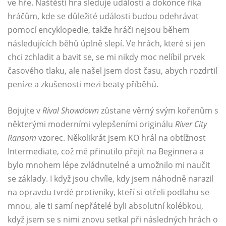
ve hře. Naštěstí hra sleduje události a dokonce říká
hráčům, kde se důležité události budou odehrávat
pomocí encyklopedie, takže hráči nejsou během
následujících běhů úplně slepí. Ve hrách, které si jen
chci zchladit a bavit se, se mi nikdy moc nelíbil prvek
časového tlaku, ale našel jsem dost času, abych rozdrtil
peníze a zkušenosti mezi beaty příběhů.
Bojujte v
Rival Showdown
zůstane věrný svým kořenům s
některými moderními vylepšeními originálu
River City
Ransom
vzorec. Několikrát jsem KO hrál na obtížnost
Intermediate, což mě přinutilo přejít na Beginnera a
bylo mnohem lépe zvládnutelné a umožnilo mi naučit
se základy. I když jsou chvíle, kdy jsem náhodně narazil
na opravdu tvrdé protivníky, kteří si otřeli podlahu se
mnou, ale ti samí nepřátelé byli absolutní kolébkou,
když jsem se s nimi znovu setkal při následných hrách o