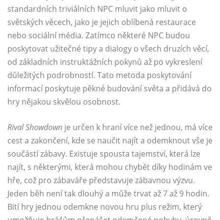
standardních triviálních NPC mluvit jako mluvit o
světských věcech, jako je jejich oblíbená restaurace
nebo sociální média. Zatímco některé NPC budou
poskytovat užitečné tipy a dialogy o všech druzích věcí,
od základních instruktážních pokynů až po vykreslení
důležitých podrobností. Tato metoda poskytování
informací poskytuje pěkné budování světa a přidává do
hry nějakou skvělou osobnost.
Rival Showdown
je určen k hraní více než jednou, má více
cest a zakončení, kde se naučit najít a odemknout vše je
součástí zábavy. Existuje spousta tajemství, která lze
najít, s některými, která mohou chybět díky hodinám ve
hře, což pro zábaváře představuje zábavnou výzvu.
Jeden běh není tak dlouhý a může trvat až 7 až 9 hodin.
Bití hry jednou odemkne novou hru plus režim, který
umožňuje hráčům přenášet odemčené pohyby, úrovně