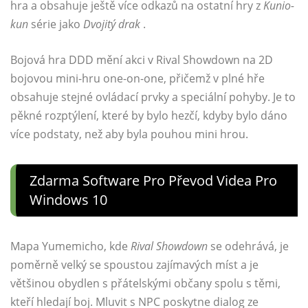
hra a obsahuje ještě více odkazů na ostatní hry z
Kunio-
kun
série jako
Dvojitý drak
.
Bojová hra DDD mění akci v Rival Showdown na 2D
bojovou mini-hru one-on-one, přičemž v plné hře
obsahuje stejné ovládací prvky a speciální pohyby. Je to
pěkné rozptýlení, které by bylo hezčí, kdyby bylo dáno
více podstaty, než aby byla pouhou mini hrou.
Zdarma Software Pro Převod Videa Pro
Windows 10
Mapa Yumemicho, kde
Rival Showdown
se odehrává, je
poměrně velký se spoustou zajímavých míst a je
většinou obydlen s přátelskými občany spolu s těmi,
kteří hledají boj. Mluvit s NPC poskytne dialog ze