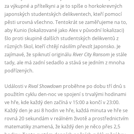
za výkupné a přítelkyni a je to spíše o horkokrevných
japonských studentských delikventech, kteří pomocí
pěsti urovná všechno. Tentokrát se zaměřujeme na to,
aby Kunio (lokalizované jako Alex v původní lokalizaci)
šlo proti skupině dalších studentských delikventů z
různých škol, kteří chtějí násilím převzít Japonsko. Je
zajímavé, že spiknutí originálu
River City Ransom
je stále
tady, ale má zadní sedadlo a stává se jedním z mnoha
podřízených.
Události v
Rival Showdown
proběhne po dobu tří dnů s
použitím cyklu den-noc ve spojení s trvalými hodinami
ve hře, kde každý den začíná v 15:00 a končí v 23:00.
Každý den je asi 8 hodin ve hře, každá minuta ve hře se
rovná 20 sekundám v reálném životě a prostřednictvím
matematiky znamená, že každý den je něco přes 2,5