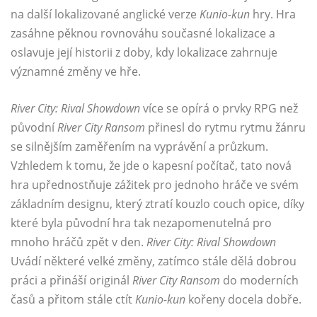
na další lokalizované anglické verze
Kunio-kun
hry. Hra
zasáhne pěknou rovnováhu současné lokalizace a
oslavuje její historii z doby, kdy lokalizace zahrnuje
významné změny ve hře.
River City: Rival Showdown
více se opírá o prvky RPG než
původní
River City Ransom
přinesl do rytmu rytmu žánru
se silnějším zaměřením na vyprávění a průzkum.
Vzhledem k tomu, že jde o kapesní počítač, tato nová
hra upřednostňuje zážitek pro jednoho hráče ve svém
základním designu, který ztratí kouzlo couch opice, díky
které byla původní hra tak nezapomenutelná pro
mnoho hráčů zpět v den.
River City: Rival Showdown
Uvádí některé velké změny, zatímco stále dělá dobrou
práci a přináší originál
River City Ransom
do moderních
časů a přitom stále ctít
Kunio-kun
kořeny docela dobře.