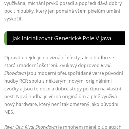
využívána, míchání prvků pozadí a popředí dává dobrý
pocit hloubky, který jen pomáhá všem pixelům umění
vyskočit.
Jak Inicializovat Generické Pole V Java
Opravdu nejde jen o vizuální efekty, ale o hudbu se
stará i moderní ošetření. Zvukový doprovod
Rival
Showdown
jsou moderní přeuspořádané verze původní
hudby RCR spolu s některými novými originálními
cvočky a jsou to docela dobré stopy po čipu na vlastní
pěst. Nová hudba je věrná originálům a plně využívá
nový hardware, který není tak omezený jako původní
NES.
River City: Rival Showdown
je mnohem méně o úplatcích