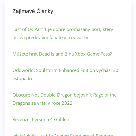
Zajímavé Články
Last of Us Part 1 je dobře promazaný port, který
osloví především fanatiky a nováčky
Můžete hrát Dead Island 2 na Xbox Game Pass?
Oddworld: Soulstorm Enhanced Edition vychází 30.
listopadu
Obscure Not-Double-Dragon bojovník Rage of the
Dragons se vrátí v roce 2022
Recenze: Persona 4 Golden
Jak trávit čas ve hře Avatar: Frontiers of Pandora