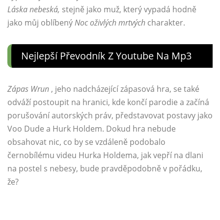
Láska nebeská,
stejně jako muž, který vypadá hodně
jako můj oblíbený
Noc oživlých mrtvých
charakter.
Nejlepší Převodník Z Youtube Na Mp3
Zápas Wrun
, jeho nadcházející zápasová hra, se také
odváží postoupit na hranici, kde končí parodie a začíná
porušování autorských práv, představovat postavy jako
Voo Dude a Hurk Holdem. Dokud hra nebude
obsahovat nic, co by se vzdáleně podobalo
černobílému videu Hurka Holdema, jak vepří na dlani
na postel s nebesy, bude pravděpodobně v pořádku,
že?