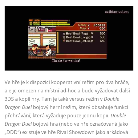
Ve hře je k dispozici kooperativní režim pro dva hráče,
ale je omezen na místní ad-hoc a bude vyžadovat další
3DS a kopii hry. Tam je také versus režim v
Double
Dragon Duel
bojový herní režim, který obsahuje funkci
přehrávání, která vyžaduje pouze jednu kopii.
Double
Dragon Duel
bojová hra (nebo ve hře označovaná jako
„DDD“) existuje ve hře Rival Showdown jako arkádová