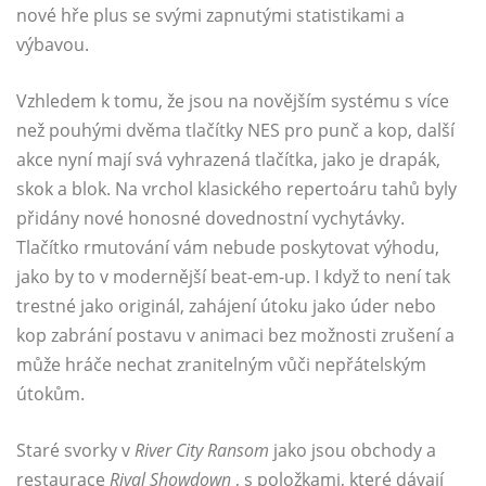
nové hře plus se svými zapnutými statistikami a
výbavou.
Vzhledem k tomu, že jsou na novějším systému s více
než pouhými dvěma tlačítky NES pro punč a kop, další
akce nyní mají svá vyhrazená tlačítka, jako je drapák,
skok a blok. Na vrchol klasického repertoáru tahů byly
přidány nové honosné dovednostní vychytávky.
Tlačítko rmutování vám nebude poskytovat výhodu,
jako by to v modernější beat-em-up. I když to není tak
trestné jako originál, zahájení útoku jako úder nebo
kop zabrání postavu v animaci bez možnosti zrušení a
může hráče nechat zranitelným vůči nepřátelským
útokům.
Staré svorky v
River City Ransom
jako jsou obchody a
restaurace
Rival Showdown
, s položkami, které dávají