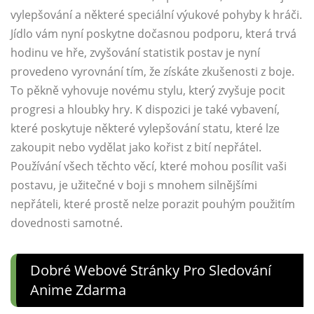
vylepšování a některé speciální výukové pohyby k hráči.
Jídlo vám nyní poskytne dočasnou podporu, která trvá
hodinu ve hře, zvyšování statistik postav je nyní
provedeno vyrovnání tím, že získáte zkušenosti z boje.
To pěkně vyhovuje novému stylu, který zvyšuje pocit
progresi a hloubky hry. K dispozici je také vybavení,
které poskytuje některé vylepšování statu, které lze
zakoupit nebo vydělat jako kořist z bití nepřátel.
Používání všech těchto věcí, které mohou posílit vaši
postavu, je užitečné v boji s mnohem silnějšími
nepřáteli, které prostě nelze porazit pouhým použitím
dovednosti samotné.
Dobré Webové Stránky Pro Sledování
Anime Zdarma