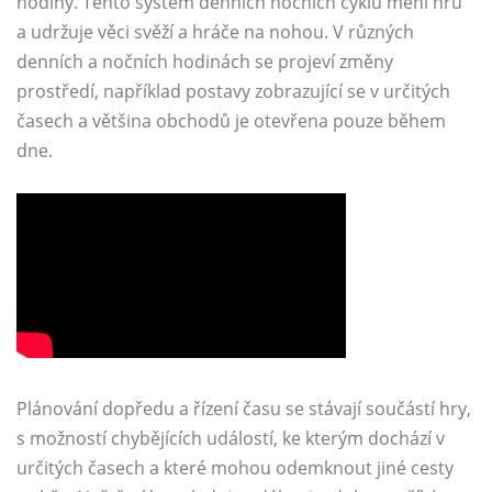
hodiny. Tento systém denních nočních cyklů mění hru
a udržuje věci svěží a hráče na nohou. V různých
denních a nočních hodinách se projeví změny
prostředí, například postavy zobrazující se v určitých
časech a většina obchodů je otevřena pouze během
dne.
Plánování dopředu a řízení času se stávají součástí hry,
s možností chybějících událostí, ke kterým dochází v
určitých časech a které mohou odemknout jiné cesty