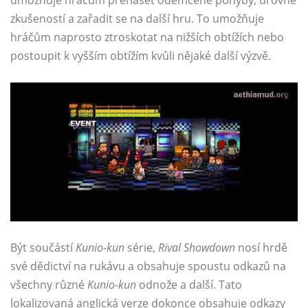
zkušeností a zařadit se na další hru. To umožňuje
hráčům naprosto ztroskotat na nižších obtížích nebo
postoupit k vyšším obtížím kvůli nějaké další výzvě.
Být součástí
Kunio-kun
série,
Rival Showdown
nosí hrdě
své dědictví na rukávu a obsahuje spoustu odkazů na
všechny různé
Kunio-kun
odnože a další. Tato
lokalizovaná anglická verze dokonce obsahuje odkazy