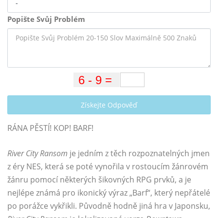
Popište Svůj Problém
Získejte Odpověď
RÁNA PĚSTÍ! KOP! BARF!
River City Ransom
je jedním z těch rozpoznatelných jmen
z éry NES, která se poté vynořila v rostoucím žánrovém
žánru pomocí některých šikovných RPG prvků, a je
nejlépe známá pro ikonický výraz „Barf“, který nepřátelé
po porážce vykřikli. Původně hodně jiná hra v Japonsku,