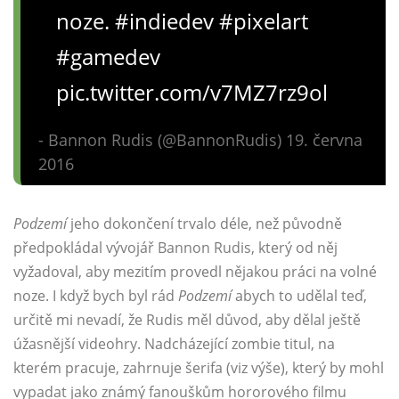
noze. #indiedev #pixelart
#gamedev
pic.twitter.com/v7MZ7rz9ol
- Bannon Rudis (@BannonRudis) 19. června
2016
Podzemí
jeho dokončení trvalo déle, než původně
předpokládal vývojář Bannon Rudis, který od něj
vyžadoval, aby mezitím provedl nějakou práci na volné
noze. I když bych byl rád
Podzemí
abych to udělal teď,
určitě mi nevadí, že Rudis měl důvod, aby dělal ještě
úžasnější videohry. Nadcházející zombie titul, na
kterém pracuje, zahrnuje šerifa (viz výše), který by mohl
vypadat jako známý fanouškům hororového filmu