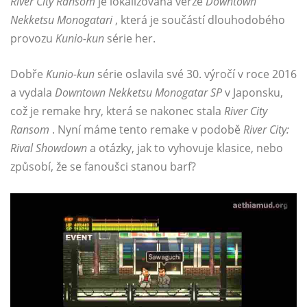
River City Ransom
je lokalizovaná verze
Downtown
Nekketsu Monogatari
, která je součástí dlouhodobého
provozu
Kunio-kun
série her.
Dobře
Kunio-kun
série oslavila své 30. výročí v roce 2016
a vydala
Downtown Nekketsu Monogatar SP
v Japonsku,
což je remake hry, která se nakonec stala
River City
Ransom
. Nyní máme tento remake v podobě
River City:
Rival Showdown
a otázky, jak to vyhovuje klasice, nebo
způsobí, že se fanoušci stanou barf?