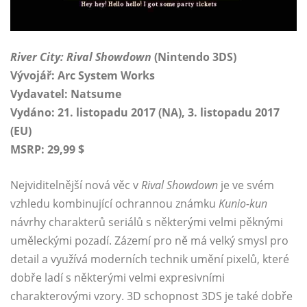
River City: Rival Showdown
(Nintendo 3DS)
Vývojář: Arc System Works
Vydavatel: Natsume
Vydáno: 21. listopadu 2017 (NA), 3. listopadu 2017
(EU)
MSRP: 29,99 $
Nejviditelnější nová věc v
Rival Showdown
je ve svém
vzhledu kombinující ochrannou známku
Kunio-kun
návrhy charakterů seriálů s některými velmi pěknými
uměleckými pozadí. Zázemí pro ně má velký smysl pro
detail a využívá moderních technik umění pixelů, které
dobře ladí s některými velmi expresivními
charakterovými vzory. 3D schopnost 3DS je také dobře