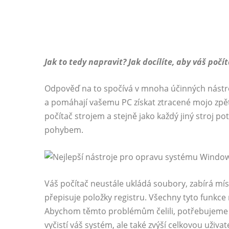
Jak to tedy napravit? Jak docílíte, aby váš počí
Odpověď na to spočívá v mnoha účinných nástroj
a pomáhají vašemu PC získat ztracené mojo zpět. 
počítač strojem a stejně jako každý jiný stroj 
pohybem.
Váš počítač neustále ukládá soubory, zabírá mís
přepisuje položky registru. Všechny tyto funkc
Abychom těmto problémům čelili, potřebujeme p
vyčistí váš systém, ale také zvýší celkovou uživa