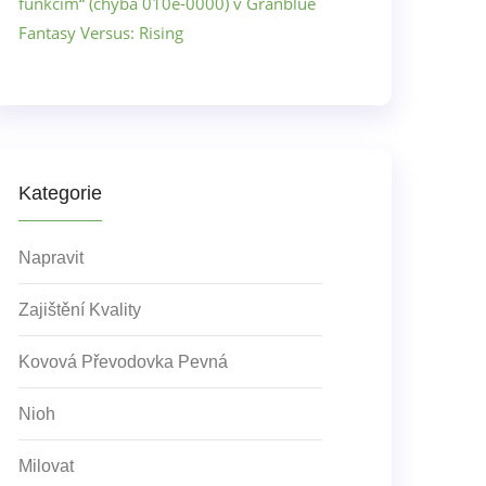
funkcím“ (chyba 010e-0000) v Granblue
Fantasy Versus: Rising
Kategorie
Napravit
Zajištění Kvality
Kovová Převodovka Pevná
Nioh
Milovat