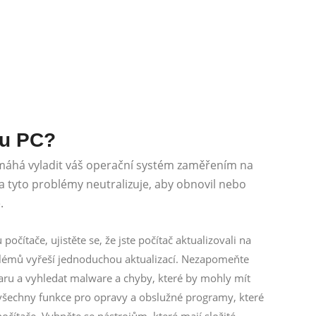
vu PC?
omáhá vyladit váš operační systém zaměřením na
a tyto problémy neutralizuje, aby obnovil nebo
.
očítače, ujistěte se, že jste počítač aktualizovali na
blémů vyřeší jednoduchou aktualizací. Nezapomeňte
waru a vyhledat malware a chyby, které by mohly mít
e všechny funkce pro opravy a obslužné programy, které