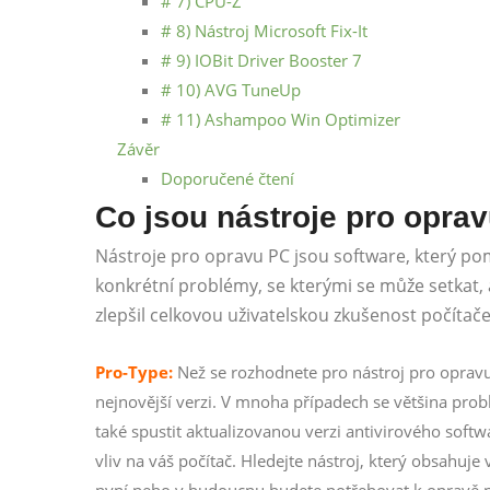
# 7) CPU-Z
# 8) Nástroj Microsoft Fix-It
# 9) IOBit Driver Booster 7
# 10) AVG TuneUp
# 11) Ashampoo Win Optimizer
Závěr
Doporučené čtení
Co jsou nástroje pro opra
Nástroje pro opravu PC jsou software, který p
konkrétní problémy, se kterými se může setkat, 
zlepšil celkovou uživatelskou zkušenost počítače
Pro-Type:
Než se rozhodnete pro nástroj pro opravu p
nejnovější verzi. V mnoha případech se většina pro
také spustit aktualizovanou verzi antivirového soft
vliv na váš počítač. Hledejte nástroj, který obsahuj