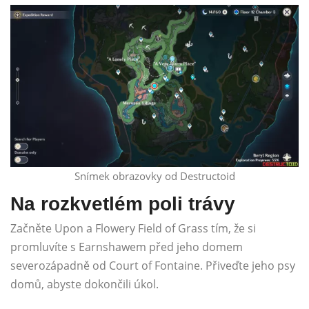
Snímek obrazovky od Destructoid
Na rozkvetlém poli trávy
Začněte Upon a Flowery Field of Grass tím, že si
promluvíte s Earnshawem před jeho domem
severozápadně od Court of Fontaine. Přiveďte jeho psy
domů, abyste dokončili úkol.