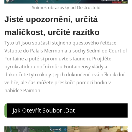
Snímek obrazovky od Destructoid
Jisté upozornění, určitá
maličkost, určité razítko
Tyto tři jsou součástí stejného questového řetězce.
Vstupte do Palais Mermonia u sochy Sedmi od Court of
Fontaine a poté si promluvte s Iaunem. Projděte
byrokratickou noční můru Fontaineovy vlády a
dokončete tyto úkoly. Jejich dokončení trvá několik dní
ve hře, ale čas můžete přeskočit pomocí hodin v
nabídce Paimon.
Jak Otevřít Soubor .dat