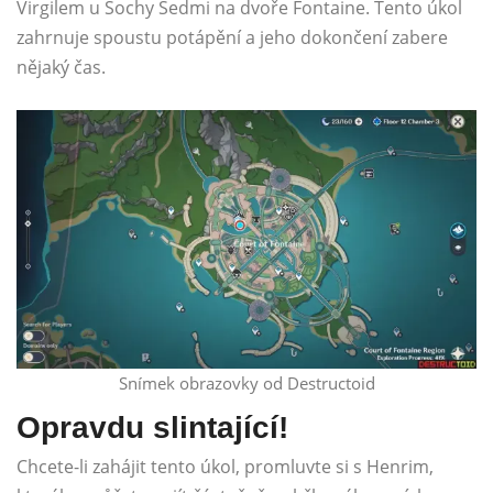
Virgilem u Sochy Sedmi na dvoře Fontaine. Tento úkol
zahrnuje spoustu potápění a jeho dokončení zabere
nějaký čas.
Snímek obrazovky od Destructoid
Opravdu slintající!
Chcete-li zahájit tento úkol, promluvte si s Henrim,