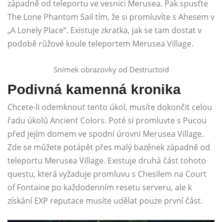
západně od teleportu ve vesnici Merusea. Pak spusťte
The Lone Phantom Sail tím, že si promluvíte s Ahesem v
„A Lonely Place“. Existuje zkratka, jak se tam dostat v
podobě růžové koule teleportem Merusea Village.
Snímek obrazovky od Destructoid
Podivná kamenná kronika
Chcete-li odemknout tento úkol, musíte dokončit celou
řadu úkolů Ancient Colors. Poté si promluvte s Pucou
před jejím domem ve spodní úrovni Merusea Village.
Zde se můžete potápět přes malý bazének západně od
teleportu Merusea Village. Existuje druhá část tohoto
questu, která vyžaduje promluvu s Chesilem na Court
of Fontaine po každodenním resetu serveru, ale k
získání EXP reputace musíte udělat pouze první část.