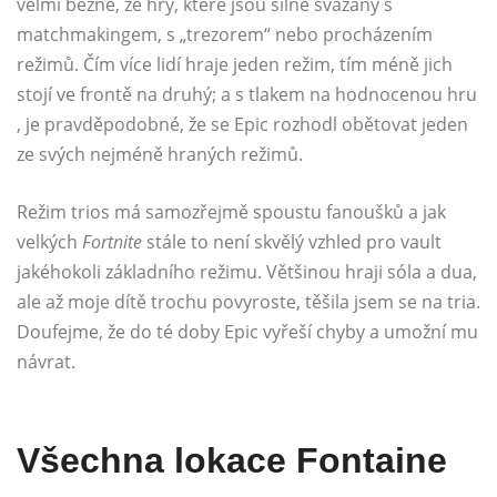
velmi běžné, že hry, které jsou silně svázány s
matchmakingem, s „trezorem“ nebo procházením
režimů. Čím více lidí hraje jeden režim, tím méně jich
stojí ve frontě na druhý; a s tlakem na hodnocenou hru
, je pravděpodobné, že se Epic rozhodl obětovat jeden
ze svých nejméně hraných režimů.
Režim trios má samozřejmě spoustu fanoušků a jak
velkých
Fortnite
stále to není skvělý vzhled pro vault
jakéhokoli základního režimu. Většinou hraji sóla a dua,
ale až moje dítě trochu povyroste, těšila jsem se na tria.
Doufejme, že do té doby Epic vyřeší chyby a umožní mu
návrat.
Všechna lokace Fontaine