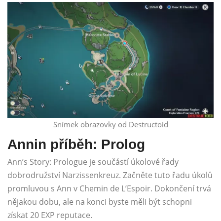
Snímek obrazovky od Destructoid
Annin příběh: Prolog
Ann’s Story: Prologue je součástí úkolové řady
dobrodružství Narzissenkreuz. Začněte tuto řadu úkolů
promluvou s Ann v Chemin de L’Espoir. Dokončení trvá
nějakou dobu, ale na konci byste měli být schopni
získat 20 EXP reputace.