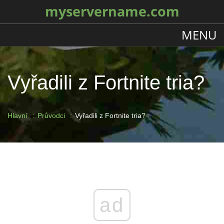
myservername.com
MENU
Vyřadili z Fortnite tria?
Hlavní
Průvodci
Vyřadili z Fortnite tria?
ad