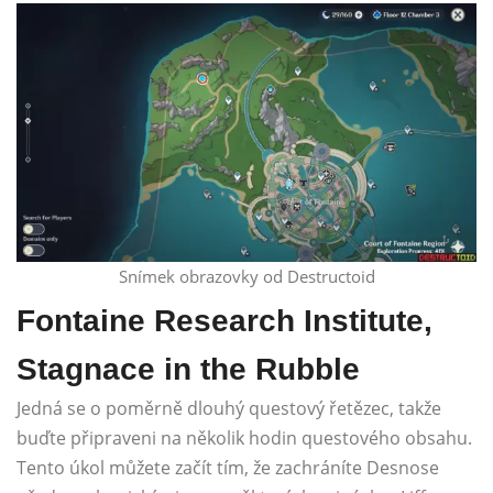
Snímek obrazovky od Destructoid
Fontaine Research Institute,
Stagnace in the Rubble
Jedná se o poměrně dlouhý questový řetězec, takže
buďte připraveni na několik hodin questového obsahu.
Tento úkol můžete začít tím, že zachráníte Desnose