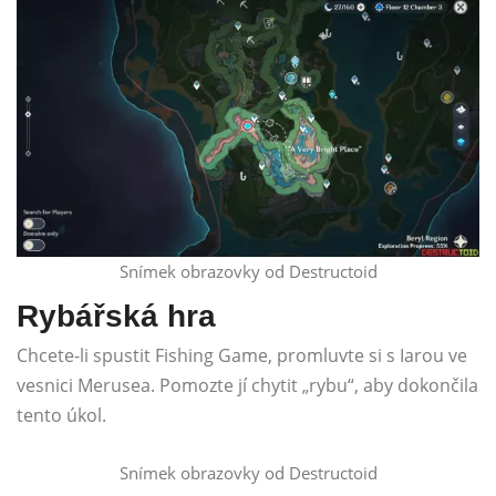
Snímek obrazovky od Destructoid
Rybářská hra
Chcete-li spustit Fishing Game, promluvte si s Iarou ve
vesnici Merusea. Pomozte jí chytit „rybu“, aby dokončila
tento úkol.
Snímek obrazovky od Destructoid