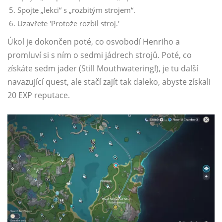
Spojte „lekci“ s „rozbitým strojem“.
Uzavřete 'Protože rozbil stroj.'
Úkol je dokončen poté, co osvobodí Henriho a
promluví si s ním o sedmi jádrech strojů. Poté, co
získáte sedm jader (Still Mouthwatering!), je tu další
navazující quest, ale stačí zajít tak daleko, abyste získali
20 EXP reputace.