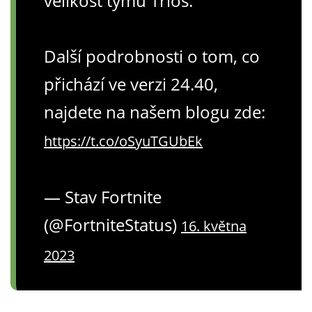
velikost týmu Trios.
Další podrobnosti o tom, co
přichází ve verzi 24.40,
najdete na našem blogu zde:
https://t.co/oSyuTGUbEk
— Stav Fortnite
(@FortniteStatus)
16. května
2023