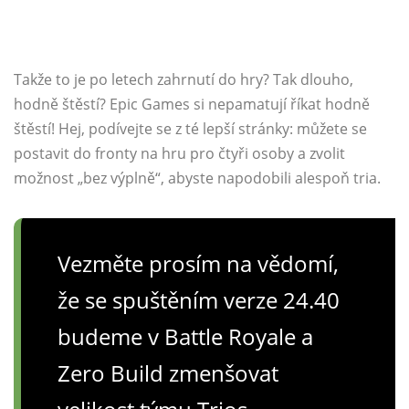
Takže to je po letech zahrnutí do hry? Tak dlouho,
hodně štěstí? Epic Games si nepamatují říkat hodně
štěstí! Hej, podívejte se z té lepší stránky: můžete se
postavit do fronty na hru pro čtyři osoby a zvolit
možnost „bez výplně“, abyste napodobili alespoň tria.
Vezměte prosím na vědomí,
že se spuštěním verze 24.40
budeme v Battle Royale a
Zero Build zmenšovat