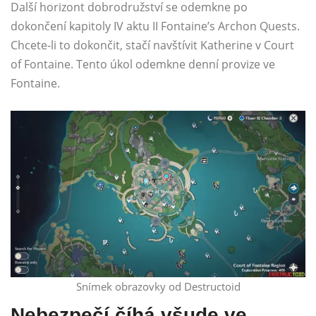
Další horizont dobrodružství se odemkne po
dokončení kapitoly IV aktu II Fontaine’s Archon Quests.
Chcete-li to dokončit, stačí navštívit Katherine v Court
of Fontaine. Tento úkol odemkne denní provize ve
Fontaine.
Snímek obrazovky od Destructoid
Nebezpečí číhá všude ve