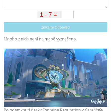
Získejte Odpověď
Mnoho z nich není na mapě vyznačeno.
Po odemknutí desky Fontaine Reputation v
Genshinův