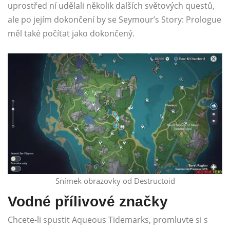
uprostřed ní udělali několik dalších světových questů,
ale po jejím dokončení by se Seymour’s Story: Prologue
měl také počítat jako dokončený.
Snímek obrazovky od Destructoid
Vodné přílivové značky
Chcete-li spustit Aqueous Tidemarks, promluvte si s