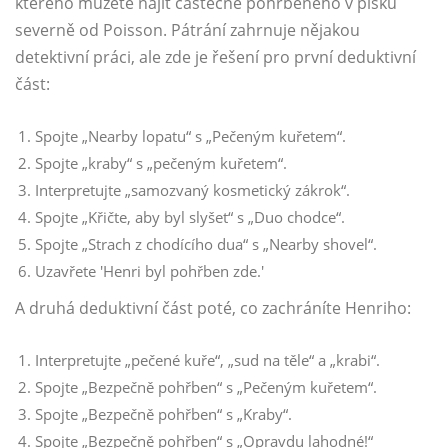
kterého můžete najít částečně pohřbeného v písku
severně od Poisson. Pátrání zahrnuje nějakou
detektivní práci, ale zde je řešení pro první deduktivní
část:
Spojte „Nearby lopatu“ s „Pečeným kuřetem“.
Spojte „kraby“ s „pečeným kuřetem“.
Interpretujte „samozvaný kosmetický zákrok“.
Spojte „Křičte, aby byl slyšet“ s „Duo chodce“.
Spojte „Strach z chodícího dua“ s „Nearby shovel“.
Uzavřete 'Henri byl pohřben zde.'
A druhá deduktivní část poté, co zachráníte Henriho:
Interpretujte „pečené kuře“, „sud na těle“ a „krabi“.
Spojte „Bezpečně pohřben“ s „Pečeným kuřetem“.
Spojte „Bezpečně pohřben“ s „Kraby“.
Spojte „Bezpečně pohřben“ s „Opravdu lahodné!“