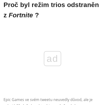
Proč byl režim trios odstraněn
z
Fortnite
?
ad
Epic Games ve svém tweetu neuvedly důvod, ale je