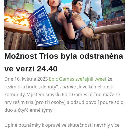
Možnost Trios byla odstraněna
ve verzi 24.40
Dne 16. května 2023
Epic Games zveřejnil tweet
že
režim tria bude „klenutý“.
Fortnite
, k velké nelibosti
komunity. V jistém smyslu Epic Games přímo maže ze
hry režim tria (pro tři osoby) a odsud povolí pouze sólo,
duo a čtyřčlenné týmy.
Úplné poznámky k opravě ve skutečnosti nevrhly více