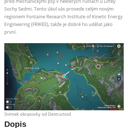
před mechanickými psy v některých ruinách u Liffey
Sochy Sedmi. Tento úkol vás provede celým novým
regionem Fontaine Research Institute of Kinetic Energy
Engineering (FRIKEE), takže je dobré ho udělat jako
první.
Snímek obrazovky od Destructoid
Dopis