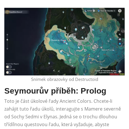
Snímek obrazovky od Destructoid
Seymourův příběh: Prolog
Toto je část úkolové řady Ancient Colors. Chcete-li
zahájit tuto řadu úkolů, interagujte s Mamere severně
od Sochy Sedmi v Elynas. Jedná se o trochu dlouhou
třídílnou questovou řadu, která vyžaduje, abyste