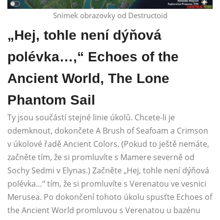
Snímek obrazovky od Destructoid
„Hej, tohle není dýňová
polévka…,“ Echoes of the
Ancient World, The Lone
Phantom Sail
Ty jsou součástí stejné linie úkolů. Chcete-li je
odemknout, dokončete A Brush of Seafoam a Crimson
v úkolové řadě Ancient Colors. (Pokud to ještě nemáte,
začněte tím, že si promluvíte s Mamere severně od
Sochy Sedmi v Elynas.) Začněte „Hej, tohle není dýňová
polévka…“ tím, že si promluvíte s Verenatou ve vesnici
Merusea. Po dokončení tohoto úkolu spusťte Echoes of
the Ancient World promluvou s Verenatou u bazénu