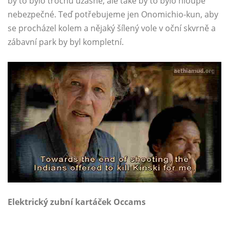
by to bylo trochu úžasné, ale také by to bylo hloupě
nebezpečné. Teď potřebujeme jen Onomichio-kun, aby
se procházel kolem a nějaký šílený vole v oční skvrně a
zábavní park by byl kompletní.
Elektrický zubní kartáček Occams