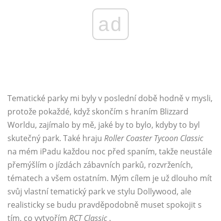
ad
Tematické parky mi byly v poslední době hodně v mysli,
protože pokaždé, když skončím s hraním Blizzard
Worldu, zajímalo by mě, jaké by to bylo, kdyby to byl
skutečný park. Také hraju
Roller Coaster Tycoon Classic
na mém iPadu každou noc před spaním, takže neustále
přemýšlím o jízdách zábavních parků, rozvrženích,
tématech a všem ostatním. Mým cílem je už dlouho mít
svůj vlastní tematický park ve stylu Dollywood, ale
realisticky se budu pravděpodobně muset spokojit s
tím, co vytvořím
RCT Classic
.