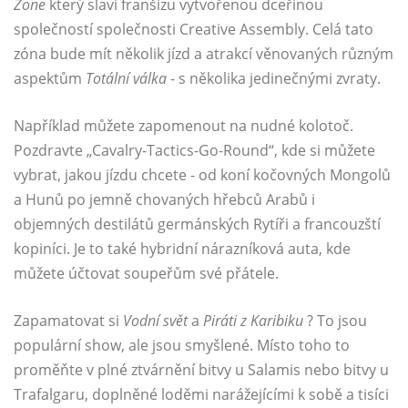
Zone
který slaví franšízu vytvořenou dceřinou
společností společnosti Creative Assembly. Celá tato
zóna bude mít několik jízd a atrakcí věnovaných různým
aspektům
Totální válka
- s několika jedinečnými zvraty.
Například můžete zapomenout na nudné kolotoč.
Pozdravte „Cavalry-Tactics-Go-Round“, kde si můžete
vybrat, jakou jízdu chcete - od koní kočovných Mongolů
a Hunů po jemně chovaných hřebců Arabů i
objemných destilátů germánských Rytíři a francouzští
kopiníci. Je to také hybridní nárazníková auta, kde
můžete účtovat soupeřům své přátele.
Zapamatovat si
Vodní svět
a
Piráti z Karibiku
? To jsou
populární show, ale jsou smyšlené. Místo toho to
proměňte v plné ztvárnění bitvy u Salamis nebo bitvy u
Trafalgaru, doplněné loděmi narážejícími k sobě a tisíci