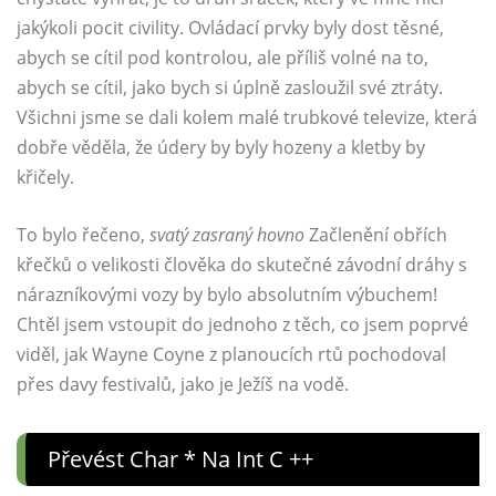
jakýkoli pocit civility. Ovládací prvky byly dost těsné,
abych se cítil pod kontrolou, ale příliš volné na to,
abych se cítil, jako bych si úplně zasloužil své ztráty.
Všichni jsme se dali kolem malé trubkové televize, která
dobře věděla, že údery by byly hozeny a kletby by
křičely.
To bylo řečeno,
svatý zasraný hovno
Začlenění obřích
křečků o velikosti člověka do skutečné závodní dráhy s
nárazníkovými vozy by bylo absolutním výbuchem!
Chtěl jsem vstoupit do jednoho z těch, co jsem poprvé
viděl, jak Wayne Coyne z planoucích rtů pochodoval
přes davy festivalů, jako je Ježíš na vodě.
Převést Char * Na Int C ++