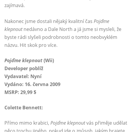
zajímavá.
Nakonec jsme dostali nějaký kvalitní čas
Pojďme
klepnout
nedávno a Dale North a já jsme si mysleli, že
byste rádi slyšeli podrobnosti o tomto neobvyklém
názvu. Hit skok pro více.
Pojďme klepnout
(Wii)
Developer poblíž
Vydavatel: Nyní
Vydáno: 16. června 2009
MSRP: 29,99 $
Colette Bennett:
Přímo mimo krabici,
Pojďme klepnout
vás přiměje udělat
něco trochu jiného, ​​pokud jde o způsob, jakým hrajete.