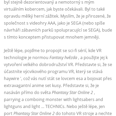
byl stejně dezorientovaný a nemotorný s mým
virtuálním kobercem, jak byste očekávali. Byl to také
opravdu mělký herní zážitek. Myslím, že je přirozené, že
společnost s videohry AAA, jako je SEGA (nebo spíše
návrháři zábavních parků spolupracující se SEGA), bude
s tímto konceptem přistupovat mnohem jemněji.
Ještě lépe, pojďme to propojit se sci-fi sérií, kde VR
technologie je normou
Fantasy hvězda
, a použijte jej k
vytvoření velkého dobrodružství VR. Představte si, že se
účastníte výcvikového programu VR, který se stává
haywire ', což vás nutí stát se lovcem esa a bojovat přes
extravagantní anime set kusy. Představte si, že je
nasáván přímo do světa
Phantasy Star Online 2
,
parrying a comboing monster with lightsabers and
lightguns and light ... TECHNICs. Nebo ještě lépe, jen
port
Phantasy Star Online 2
do tohoto VR stroje a nechte