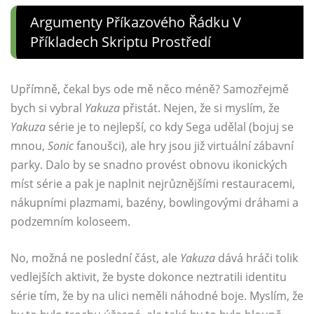
Argumenty Příkazového Řádku V
Příkladech Skriptu Prostředí
Upřímně, čekal bys ode mě něco méně? Samozřejmě
bych si vybral
Yakuza
přistát. Nejen, že si myslím, že
Yakuza
série je to nejlepší, co kdy Sega udělal (bojuj se
mnou,
Sonic
fanoušci), ale hry jsou již virtuální zábavní
parky. Dalo by se snadno provést obnovu ikonických
míst série a pak je naplnit nejrůznějšími restauracemi,
nákupními plazmami, bazény, bowlingovými dráhami a
podzemním koloseem.
No, možná ne poslední část, ale
Yakuza
dává hráči tolik
vedlejších aktivit, že byste dokonce neztratili identitu
série tím, že by na ulici neměli náhodné boje. Myslím, že