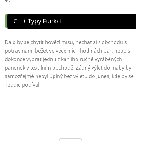
C ++ Typy Funkcí
Dalo by se chytit hovězí mísu, nechat si z obchodu s
potravinami běžet ve večerních hodinách bar, nebo si
dokonce vybrat jednu z kanjiho ručně vyráběných
panenek v textilním obchodě. Žádný výlet do Inaby by
samozřejmě nebyl úplný bez výletu do Junes, kde by se
Teddie podíval.