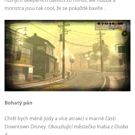
různých sklepeních dalších 20 minut, ale hudba a
monstra jsou tak cool, že se pokaždé bavíte .
Bohatý pán
Chtěl bych méně jízdy a více atrakcí v marné části
Downtown Disney. Okouzlující městečko Inaba z
Osoba
4
.