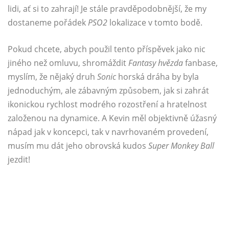
lidi, ať si to zahrají! Je stále pravděpodobnější, že my
dostaneme pořádek
PSO2
lokalizace v tomto bodě.
Pokud chcete, abych použil tento příspěvek jako nic
jiného než omluvu, shromáždit
Fantasy hvězda
fanbase,
myslím, že nějaký druh
Sonic
horská dráha by byla
jednoduchým, ale zábavným způsobem, jak si zahrát
ikonickou rychlost modrého rozostření a hratelnost
založenou na dynamice. A Kevin měl objektivně úžasný
nápad jak v koncepci, tak v navrhovaném provedení,
musím mu dát jeho obrovská kudos
Super Monkey Ball
jezdit!