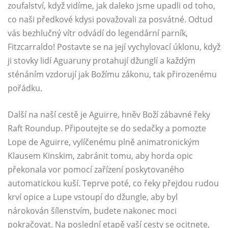
zoufalství, když vidíme, jak daleko jsme upadli od toho,
co naši předkové kdysi považovali za posvátné. Odtud
vás bezhlučný vítr odvádí do legendární parník,
Fitzcarraldo! Postavte se na její vychylovací úklonu, když
ji stovky lidí Aguaruny protahují džunglí a každým
sténáním vzdorují jak Božímu zákonu, tak přirozenému
pořádku.
Další na naší cestě je Aguirre, hněv Boží zábavné řeky
Raft Roundup. Připoutejte se do sedačky a pomozte
Lope de Aguirre, vylíčenému plně animatronickým
Klausem Kinskim, zabránit tomu, aby horda opic
překonala vor pomocí zařízení poskytovaného
automatickou kuší. Teprve poté, co řeky přejdou rudou
krví opice a Lupe vstoupí do džungle, aby byl
nárokován šílenstvím, budete nakonec moci
pokračovat. Na poslední etapě vaší cesty se ocitnete,