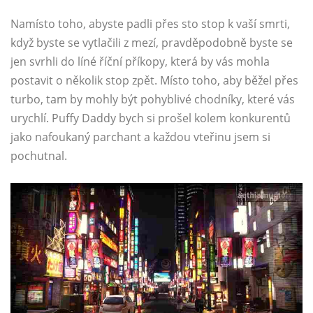
Namísto toho, abyste padli přes sto stop k vaší smrti,
když byste se vytlačili z mezí, pravděpodobně byste se
jen svrhli do líné říční příkopy, která by vás mohla
postavit o několik stop zpět. Místo toho, aby běžel přes
turbo, tam by mohly být pohyblivé chodníky, které vás
urychlí. Puffy Daddy bych si prošel kolem konkurentů
jako nafoukaný parchant a každou vteřinu jsem si
pochutnal.