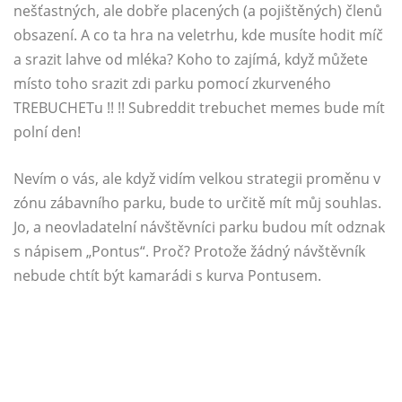
nešťastných, ale dobře placených (a pojištěných) členů
obsazení. A co ta hra na veletrhu, kde musíte hodit míč
a srazit lahve od mléka? Koho to zajímá, když můžete
místo toho srazit zdi parku pomocí zkurveného
TREBUCHETu !! !! Subreddit trebuchet memes bude mít
polní den!
Nevím o vás, ale když vidím velkou strategii proměnu v
zónu zábavního parku, bude to určitě mít můj souhlas.
Jo, a neovladatelní návštěvníci parku budou mít odznak
s nápisem „Pontus“. Proč? Protože žádný návštěvník
nebude chtít být kamarádi s kurva Pontusem.