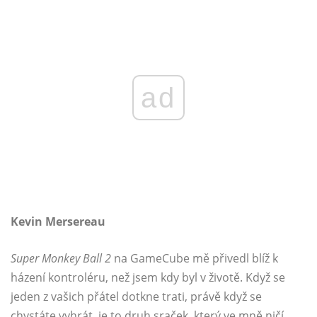
ad
Kevin Mersereau
Super Monkey Ball 2
na GameCube mě přivedl blíž k
házení kontroléru, než jsem kdy byl v životě. Když se
jeden z vašich přátel dotkne trati, právě když se
chystáte vyhrát, je to druh sraček, který ve mně ničí