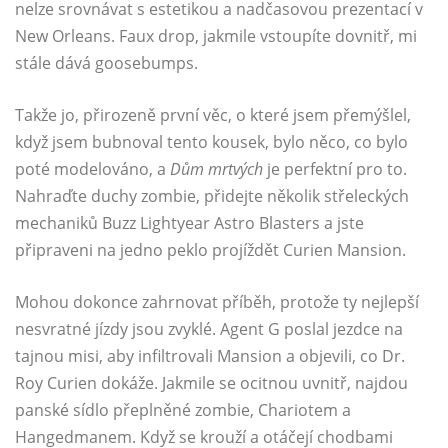
nelze srovnávat s estetikou a nadčasovou prezentací v
New Orleans. Faux drop, jakmile vstoupíte dovnitř, mi
stále dává goosebumps.
Takže jo, přirozeně první věc, o které jsem přemýšlel,
když jsem bubnoval tento kousek, bylo něco, co bylo
poté modelováno, a
Dům mrtvých
je perfektní pro to.
Nahraďte duchy zombie, přidejte několik střeleckých
mechaniků Buzz Lightyear Astro Blasters a jste
připraveni na jedno peklo projíždět Curien Mansion.
Mohou dokonce zahrnovat příběh, protože ty nejlepší
nesvratné jízdy jsou zvyklé. Agent G poslal jezdce na
tajnou misi, aby infiltrovali Mansion a objevili, co Dr.
Roy Curien dokáže. Jakmile se ocitnou uvnitř, najdou
panské sídlo přeplněné zombie, Chariotem a
Hangedmanem. Když se krouží a otáčejí chodbami