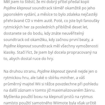
Měl jsem to štěstí, že mi dobrý přítel předal kopii
Pojďme klepnout
soundtrack téměř okamžitě po jeho
japonském vydání, a měsíce to bylo zdaleka nejčastěji
přehrávané CD v mém autě. Poté, co jste byli fanoušky
rytmických her za posledních přibližně deset let,
dostanete se do bodu, kdy znáte neuvěřitelný
soundtrack od okamžiku, kdy začnou první beaty, a
Pojďme klepnout
soundtrack měl všechny vymoženosti
klasiky. Stačí říct, že jsem byl docela propracovaný na
to, abych dostal ruce do hry.
Na druhou stranu,
Pojďme klepnout
zjevně nejde jen o
rytmickou hru, ale také o sbírku miniher, a váš
průměrný majitel Wii si těžce povzdechne při pohledu
na další záznam v tomto již maximalizovaném žánru.
Myšlenka použití boxu na klepnutí prstů na rytmus
namísto použití samotného Wiimote byla však určitě