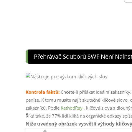
Přehrávač Souborů SWF Není Nainst
Kontrola faktů:
Chcete-li přilákat ideální zákazníky
peníze. K tomu musíte najít skutečné klíčové slovo,
zákazníků. Podle
KathodRay
, klíčová slova s ​​dlo
Říká také, že 77% lidí kliká na organické odkazy spí
Níže uvedený obrázek vysvětlí výhody klíčov