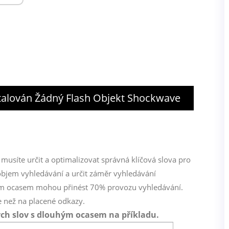
alován Žádný Flash Objekt Shockwave
, musíte určit a optimalizovat správná klíčová slova pro
 objem vyhledávání a určit záměr vyhledávání
uhým ocasem mohou přinést 70% provozu vyhledávání.
še než na placené odkazy.
ých slov s dlouhým ocasem na příkladu.