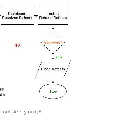
je odešle z týmů QA.