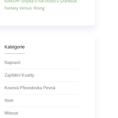
funkcím“ (chyba 010e-0000) v Granblue
Fantasy Versus: Rising
Kategorie
Napravit
Zajištění Kvality
Kovová Převodovka Pevná
Nioh
Milovat