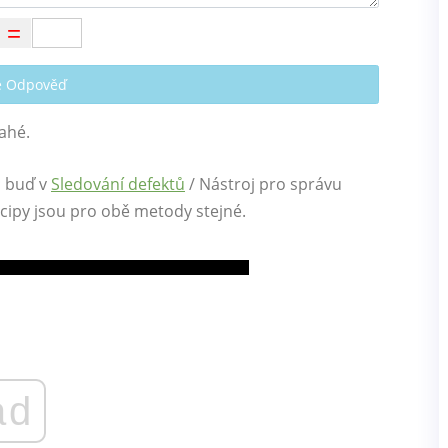
te Odpověď
ahé.
š; buď v
Sledování defektů
/ Nástroj pro správu
incipy jsou pro obě metody stejné.
ad