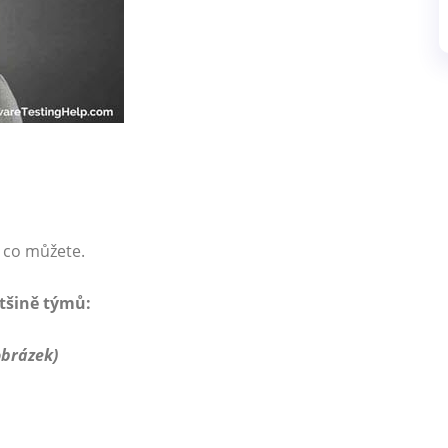
, co můžete.
ětšině týmů:
obrázek)