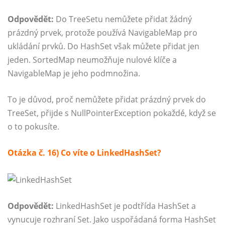
Odpovědět:
Do TreeSetu nemůžete přidat žádný
prázdný prvek, protože používá NavigableMap pro
ukládání prvků. Do HashSet však můžete přidat jen
jeden. SortedMap neumožňuje nulové klíče a
NavigableMap je jeho podmnožina.
To je důvod, proč nemůžete přidat prázdný prvek do
TreeSet, přijde s NullPointerException pokaždé, když se
o to pokusíte.
Otázka č. 16) Co víte o LinkedHashSet?
Odpovědět:
LinkedHashSet je podtřída HashSet a
vynucuje rozhraní Set. Jako uspořádaná forma HashSet