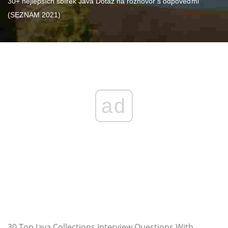
30+ nejlepších sbírek Java Dotaz na rozhovor s odpověďmi
(SEZNAM 2021)
ad
30 Top Java Collections Interview Questions With