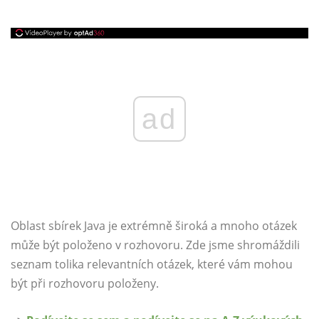
ad
Oblast sbírek Java je extrémně široká a mnoho otázek
může být položeno v rozhovoru. Zde jsme shromáždili
seznam tolika relevantních otázek, které vám mohou
být při rozhovoru položeny.