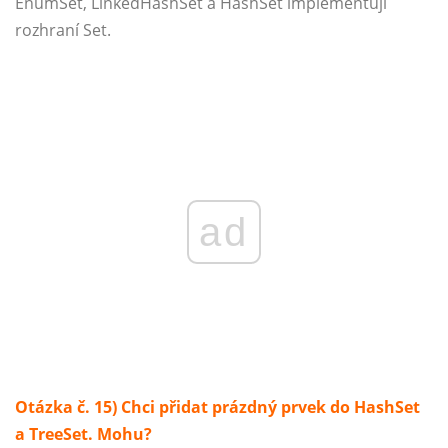
EnumSet, LinkedHashSet a HashSet implementují
rozhraní Set.
ad
Otázka č. 15) Chci přidat prázdný prvek do HashSet
a TreeSet. Mohu?