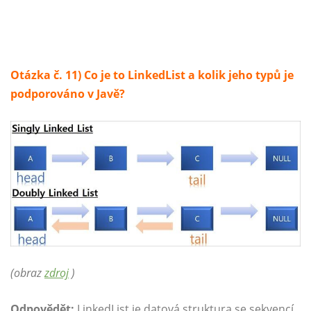
Otázka č. 11) Co je to LinkedList a kolik jeho typů je
podporováno v Javě?
(obraz
zdroj
)
Odpovědět:
LinkedList je datová struktura se sekvencí