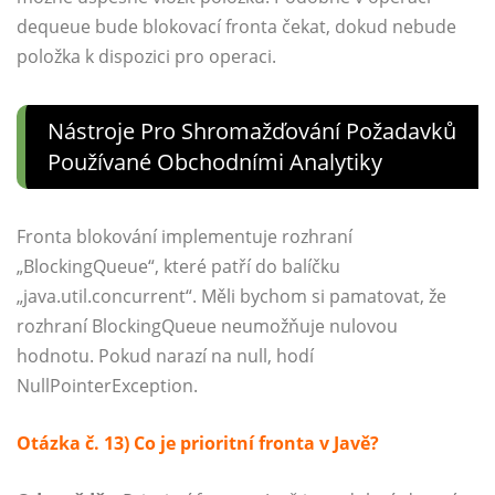
dequeue bude blokovací fronta čekat, dokud nebude
položka k dispozici pro operaci.
Nástroje Pro Shromažďování Požadavků
Používané Obchodními Analytiky
Fronta blokování implementuje rozhraní
„BlockingQueue“, které patří do balíčku
„java.util.concurrent“. Měli bychom si pamatovat, že
rozhraní BlockingQueue neumožňuje nulovou
hodnotu. Pokud narazí na null, hodí
NullPointerException.
Otázka č. 13) Co je prioritní fronta v Javě?