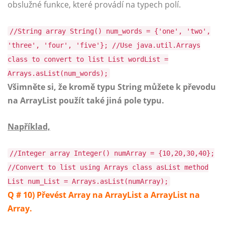
obslužné funkce, které provádí na typech polí.
//String array String() num_words = {'one', 'two',
'three', 'four', 'five'}; //Use java.util.Arrays
class to convert to list List wordList =
Arrays.asList(num_words);
Všimněte si, že kromě typu String můžete k převodu
na ArrayList použít také jiná pole typu.
Například,
//Integer array Integer() numArray = {10,20,30,40};
//Convert to list using Arrays class asList method
List num_List = Arrays.asList(numArray);
Q # 10) Převést Array na ArrayList a ArrayList na
Array.