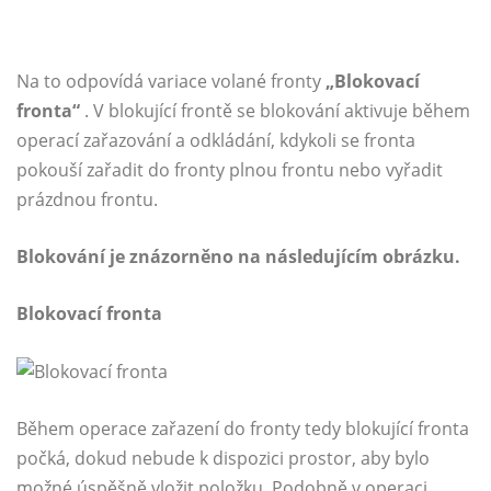
Na to odpovídá variace volané fronty
„Blokovací
fronta“
. V blokující frontě se blokování aktivuje během
operací zařazování a odkládání, kdykoli se fronta
pokouší zařadit do fronty plnou frontu nebo vyřadit
prázdnou frontu.
Blokování je znázorněno na následujícím obrázku.
Blokovací fronta
Během operace zařazení do fronty tedy blokující fronta
počká, dokud nebude k dispozici prostor, aby bylo
možné úspěšně vložit položku. Podobně v operaci