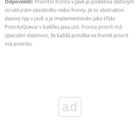
Odpovědět:
Prioritní fronta v Javě je podobná datovým
strukturám zásobníku nebo fronty. Je to abstraktní
datový typ v Javě a je implementován jako třída
PriorityQueue v balíčku java.util. Fronta priorit má
speciální vlastnost, že každá položka ve frontě priorit
má prioritu.
ad