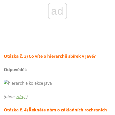
ad
Otázka č. 3) Co víte o hierarchii sbírek v Javě?
Odpovědět:
(obraz
zdroj
)
Otázka č. 4) Řekněte nám o základních rozhraních