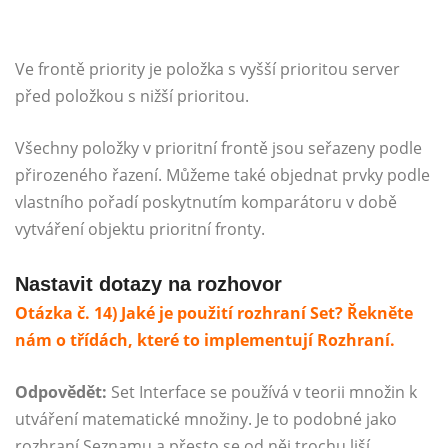
Ve frontě priority je položka s vyšší prioritou server
před položkou s nižší prioritou.
Všechny položky v prioritní frontě jsou seřazeny podle
přirozeného řazení. Můžeme také objednat prvky podle
vlastního pořadí poskytnutím komparátoru v době
vytváření objektu prioritní fronty.
Nastavit dotazy na rozhovor
Otázka č. 14) Jaké je použití rozhraní Set? Řekněte
nám o třídách, které to implementují
Rozhraní.
Odpovědět:
Set Interface se používá v teorii množin k
utváření matematické množiny. Je to podobné jako
rozhraní Seznamu a přesto se od něj trochu liší.