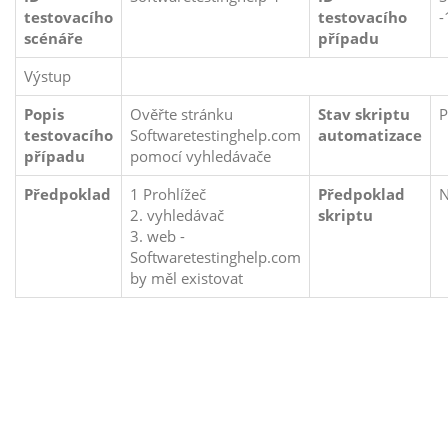
testovacího
testovacího
-
scénáře
případu
Výstup
Popis
Ověřte stránku
Stav skriptu
P
testovacího
Softwaretestinghelp.com
automatizace
případu
pomocí vyhledávače
Předpoklad
1 Prohlížeč
Předpoklad
2. vyhledávač
skriptu
3. web -
Softwaretestinghelp.com
by měl existovat