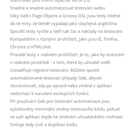
licencován pod licencí Apache, verze 2.0.
Snadné a snadné automatizovat testování webu.
Díky Geb's Page Objects a Groovy DSL jsou testy čitelné
do té míry, že téměř vypadají jako obyčejná angličtina.
Spouští testy rychle a šetří tak čas a náklady na testování.
Kompatibilní s různými prohlížeči, jako jsou IE, Firefox,
Chrome a HTMLUnit.
Provádí testy v reálném prohlížeči. Je to, jako by testování
v reálném prostředí - v tom, které by uživatel viděl.
Usnadňuje regresní testování. Můžete spustit
automatizované testovací případy Geb, abyste
zkontrolovali, zda po opravě nebo změně v aplikaci
nedochází k narušení existujících funkcí.
Při používání Geb pro testování automatizace jsou
vyžadovány minimální změny testovacího kódu, pokud
ve vaší aplikaci dojde ke změnám uživatelského rozhraní.
Snižuje tedy úsilí a duplikaci kódu.