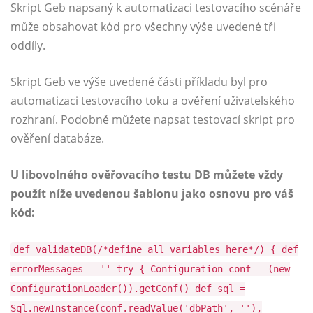
Skript Geb napsaný k automatizaci testovacího scénáře
může obsahovat kód pro všechny výše uvedené tři
oddíly.
Skript Geb ve výše uvedené části příkladu byl pro
automatizaci testovacího toku a ověření uživatelského
rozhraní. Podobně můžete napsat testovací skript pro
ověření databáze.
U libovolného ověřovacího testu DB můžete vždy
použít níže uvedenou šablonu jako osnovu pro váš
kód:
def validateDB(/*define all variables here*/) { def
errorMessages = '' try { Configuration conf = (new
ConfigurationLoader()).getConf() def sql =
Sql.newInstance(conf.readValue('dbPath', ''),