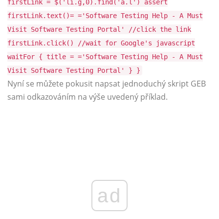
firstLink = $('li.g,0).find('a.l') assert
firstLink.text()= ='Software Testing Help - A Must
Visit Software Testing Portal' //click the link
firstLink.click() //wait for Google's javascript
waitFor { title = ='Software Testing Help - A Must
Visit Software Testing Portal' } }
Nyní se můžete pokusit napsat jednoduchý skript GEB
sami odkazováním na výše uvedený příklad.
ad