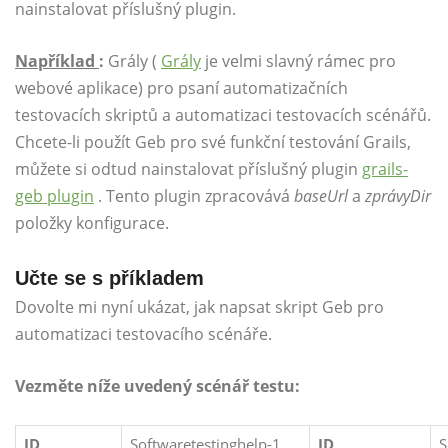
nainstalovat příslušný plugin.
Například
:
Grály (
Grály
je velmi slavný rámec pro
webové aplikace) pro psaní automatizačních
testovacích skriptů a automatizaci testovacích scénářů.
Chcete-li použít Geb pro své funkční testování Grails,
můžete si odtud nainstalovat příslušný plugin
grails-
geb plugin
. Tento plugin zpracovává
baseUrl
a
zprávyDir
položky konfigurace.
Učte se s příkladem
Dovolte mi nyní ukázat, jak napsat skript Geb pro
automatizaci testovacího scénáře.
Vezměte níže uvedený scénář testu:
ID
Softwaretestinghelp-1
ID
S