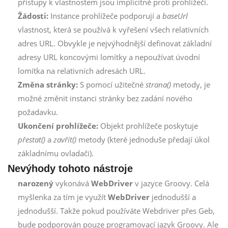
přístupy k vlastnostem jsou implicitně proti prohlížeči.
Žádosti:
Instance prohlížeče podporují a
baseUrl
vlastnost, která se používá k vyřešení všech relativních
adres URL. Obvykle je nejvýhodnější definovat základní
adresy URL koncovými lomítky a nepoužívat úvodní
lomítka na relativních adresách URL.
Změna stránky:
S pomocí užitečné
strana()
metody, je
možné změnit instanci stránky bez zadání nového
požadavku.
Ukončení prohlížeče:
Objekt prohlížeče poskytuje
přestat()
a
zavřít()
metody (které jednoduše předají úkol
základnímu ovladači).
Nevýhody tohoto nástroje
narozený
vykonává
WebDriver
v jazyce Groovy. Celá
myšlenka za tím je využít
WebDriver
jednodušší a
jednodušší. Takže pokud používáte Webdriver přes Geb,
bude podporován pouze programovací jazyk Groovy. Ale