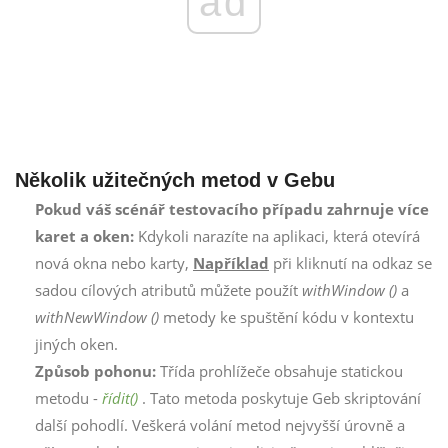
ad
Několik užitečných metod v Gebu
Pokud váš scénář testovacího případu zahrnuje více
karet a oken:
Kdykoli narazíte na aplikaci, která otevírá
nová okna nebo karty,
Například
při kliknutí na odkaz se
sadou cílových atributů můžete použít
withWindow ()
a
withNewWindow ()
metody ke spuštění kódu v kontextu
jiných oken.
Způsob pohonu:
Třída prohlížeče obsahuje statickou
metodu -
řídit()
. Tato metoda poskytuje Geb skriptování
další pohodlí. Veškerá volání metod nejvyšší úrovně a