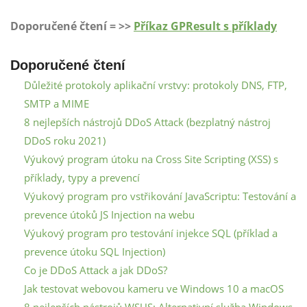
Doporučené čtení = >>
Příkaz GPResult s příklady
Doporučené čtení
Důležité protokoly aplikační vrstvy: protokoly DNS, FTP,
SMTP a MIME
8 nejlepších nástrojů DDoS Attack (bezplatný nástroj
DDoS roku 2021)
Výukový program útoku na Cross Site Scripting (XSS) s
příklady, typy a prevencí
Výukový program pro vstřikování JavaScriptu: Testování a
prevence útoků JS Injection na webu
Výukový program pro testování injekce SQL (příklad a
prevence útoku SQL Injection)
Co je DDoS Attack a jak DDoS?
Jak testovat webovou kameru ve Windows 10 a macOS
8 nejlepších nástrojů WSUS: Alternativní služba Windows