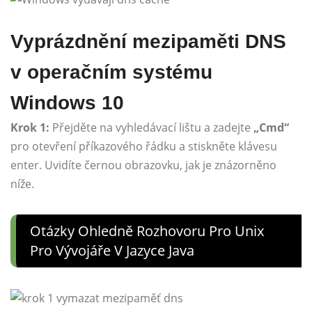
Vyprázdnění mezipaměti DNS
v operačním systému
Windows 10
Krok 1:
Přejděte na vyhledávací lištu a zadejte
„Cmd“
pro otevření příkazového řádku a stiskněte klávesu
enter. Uvidíte černou obrazovku, jak je znázorněno
níže.
Otázky Ohledně Rozhovoru Pro Unix
Pro Vývojáře V Jazyce Java