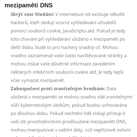
mezipaměti DNS
Skrýt vzor hledání:
V internetové síti existuje několik
hackerů, kteří sledují vzorce vyhledávání uživatelů
pomocí souborů cookie, JavaScriptu atd. Pokud je tedy
toto chování při vyhledávání uloženo v mezipaměti po
delší dobu, bude to pro hackery snadný cíl. Mohou
snadno zaznamenat vaše často navštěvované stránky a
mohou získat vaše důvěrné informace zavedením
některých infekčních souborů cookie atd. Je tedy lepší
včas vymazat mezipaměť.
Zabezpečení proti zranitelným hrozbám:
Data
uložená v mezipaměti se mohou snadno stát zranitelnými
vůči kybernetickým útokům, pokud budou uchovávána
po dlouhou dobu. Pokud nechtění lidé získají přístup k
vaší síti prostřednictvím prodloužené mezipaměti DNS,
mohou manipulovat s vašimi daty, což nepříznivě ovlivní