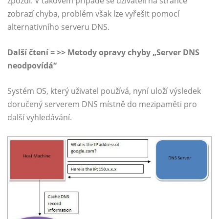
zpozdí. V takovém případě se uživateli na stránce
zobrazí chyba, problém však lze vyřešit pomocí
alternativního serveru DNS.
Další čtení = >> Metody opravy chyby „Server DNS
neodpovídá“
Systém OS, který uživatel používá, nyní uloží výsledek
doručený serverem DNS místně do mezipaměti pro
další vyhledávání.