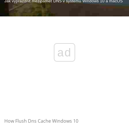
Jak vyprázdnit mezipaměť DNS v systému Windows 10 a macOS
ad
How Flush Dns Cache Windows 10