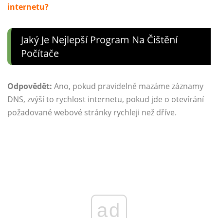
internetu?
Jaký Je Nejlepší Program Na Čištění
Počítače
Odpovědět:
Ano, pokud pravidelně mazáme záznamy
DNS, zvýší to rychlost internetu, pokud jde o otevírání
požadované webové stránky rychleji než dříve.
ad