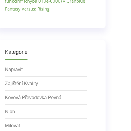
funkcím“ (chyba 010e-0000) v Granblue
Fantasy Versus: Rising
Kategorie
Napravit
Zajištění Kvality
Kovová Převodovka Pevná
Nioh
Milovat