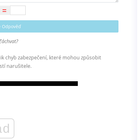
te Odpověď
Záchvat?
lik chyb zabezpečení, které mohou způsobit
tí narušitele.
ad