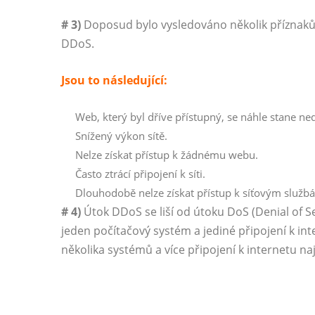
# 3)
Doposud bylo vysledováno několik příznaků, k
DDoS.
Jsou to následující:
Web, který byl dříve přístupný, se náhle stane n
Snížený výkon sítě.
Nelze získat přístup k žádnému webu.
Často ztrácí připojení k síti.
Dlouhodobě nelze získat přístup k síťovým služb
# 4)
Útok DDoS se liší od útoku DoS (Denial of Se
jeden počítačový systém a jediné připojení k in
několika systémů a více připojení k internetu n