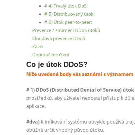
# 4) Trvalý útok DoS:
# 5) Distribuovaný útok:
# 6) Útok peer-to-peer:
Prevence / zmírnění DDoS útoků
Cloudová prevence DDoS
Závěr
Doporučené čtení
Co je útok DDoS?
Níže uvedené body vás seznámí s významem
# 1) DDoS (Distributed Denial of Service) útok
prostředků, aby uživatel nedostal přístup k důl
aplikace.
#dva)
K infikování systému obvykle používá trojs
obtížné určit vhodný původ útoku.