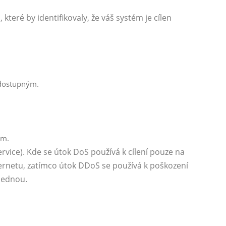
teré by identifikovaly, že váš systém je cílen
edostupným.
ám.
rvice). Kde se útok DoS používá k cílení pouze na
ternetu, zatímco útok DDoS se používá k poškození
ajednou.