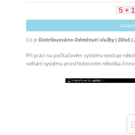
Získej
Co je
Distribuováno
Odmítnutí služby
(
DDoS
)
Při práci na počítačovém systému existuje něko
selhání systému prostřednictvím několika činnos