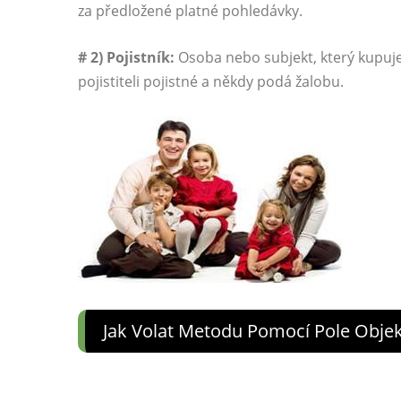
za předložené platné pohledávky.
# 2) Pojistník:
Osoba nebo subjekt, který kupuje 
pojistiteli pojistné a někdy podá žalobu.
Jak Volat Metodu Pomocí Pole Objek