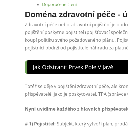
Doporučené čtení
Doména zdravotní péče - 
Zdravotní péče nebo zdravotní pojištění je obdob
pojištění poskytne pojistitel (pojišťovací společ
koupí politiku svého požadovaného plánu. Pojist
pojistníci obdrží od pojistitele náhradu za platn
Jak Odstranit Prvek Pole V Javě
Totéž se děje v pojištění zdravotní péče, ale kromě
přispěvatelé, jako je poskytovatel, TPA (správce t
Nyní uvidíme každého z hlavních přispěvate
# 1) Pojistitel:
Subjekt, který vytvoří plán, prodá