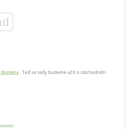
ad
st domény
. Teď se tedy budeme učit o obchodním
tnictví