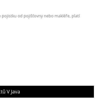
pojistku od pojišťovny nebo makléře, platí
tů V Java