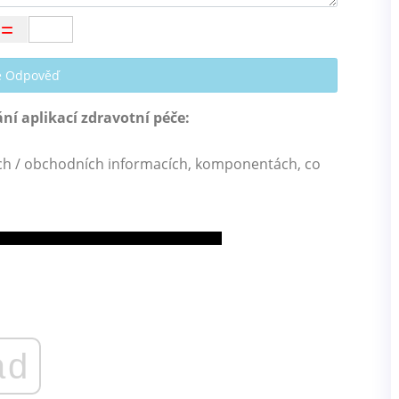
te Odpověď
í aplikací zdravotní péče:
ch / obchodních informacích, komponentách, co
ad