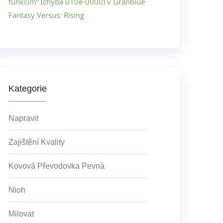
funkcím“ (chyba 010e-0000) v Granblue
Fantasy Versus: Rising
Kategorie
Napravit
Zajištění Kvality
Kovová Převodovka Pevná
Nioh
Milovat