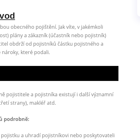
úvod
ou obecného pojištění. Jak víte, v jakémkoli
nost) plány a zákazník (účastník nebo pojistník)
itel obdrží od pojistníků částku pojistného a
é nároky, které podali.
 pojistitele a pojistníka existují i ​​další významní
řetí strany), makléř atd.
lů podrobně:
 pojistku a uhradí pojistníkovi nebo poskytovateli