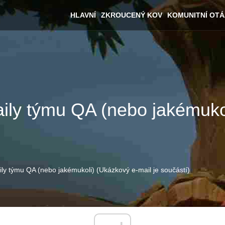
HLAVNÍ
ZKROUCENÝ KOV
KOMUNITNÍ OT
aily týmu QA (nebo jakémuko
aily týmu QA (nebo jakémukoli) (Ukázkový e-mail je součástí)