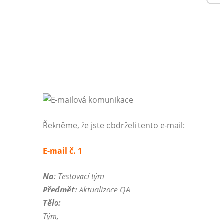
Řekněme, že jste obdrželi tento e-mail:
E-mail č. 1
Na:
Testovací tým
Předmět:
Aktualizace QA
Tělo:
Tým,