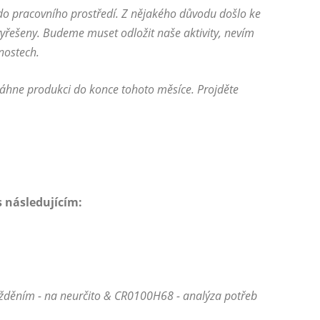
o pracovního prostředí. Z nějakého důvodu došlo ke
yřešeny. Budeme muset odložit naše aktivity, nevím
nnostech.
hne produkci do konce tohoto měsíce. Projděte
s následujícím:
žděním - na neurčito & CR0100H68 - analýza potřeb