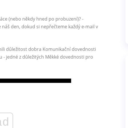
ráce (nebo někdy hned po probuzení)? -
e náš den, dokud si nepřečteme každý e-mail v
nili důležitost dobra Komunikační dovednosti
u - jedné z důležitých Měkké dovednosti pro
ad