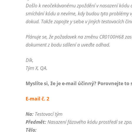
Došlo k neočekávanému zpoždění v nasazení kódu d
smíchání kódu a nevíme, kdy budou tyto problémy v
dokud. Takže zapojte y
sebe
v jiných testovacích či
Plánuje se, že požadavek na změnu CR0100H68 zasá
dokument z bodu sdílení a uveďte odhad.
Dík,
Tým X, QA.
Myslíte si, že je e-mail účinný? Porovnejte to 
E-mail č. 2
Na:
Testovací tým
Předmět:
Nasazení fázového kódu prostředí se zpo
Tělo: