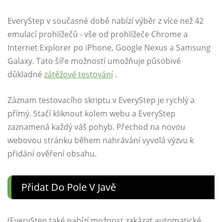
EveryStep v současné době nabízí výběr z více než 42
emulací prohlížečů - vše od prohlížeče Chrome a
Internet Explorer po iPhone, Google Nexus a Samsung
Galaxy. Tato šíře možností umožňuje působivě
důkladné
zátěžové testování
.
Záznam testovacího skriptu v EveryStep je rychlý a
přímý. Stačí kliknout kolem webu a EveryStep
zaznamená každý váš pohyb. Přechod na novou
webovou stránku během nahrávání vyvolá výzvu k
přidání ověření obsahu.
Přidat Do Pole V Javě
(EveryStep také nabízí možnost zakázat automatické