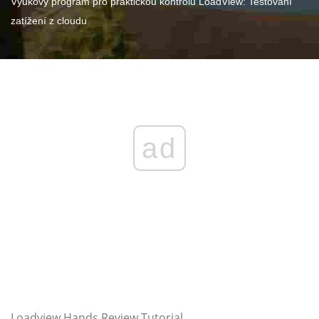
Výukový program pro praktickou kontrolu LoadView: Testování
zatížení z cloudu
ad
Loadview Hands Review Tutorial