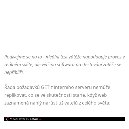
Podívejme se na to - ideální test zátěže napodobuje provoz v
reálném světě, ale většina softwaru pro testování zátěže se
nepřiblíží.
Řada požadavků GET z interního serveru nemůže
replikovat, co se ve skutečnosti stane, když web
zaznamená náhlý nárůst uživatelů z celého světa.