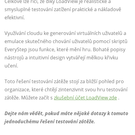
Celkově lze říci, že díky LoadView je realistické a
smysluplné testování zatížení praktické a nákladově
efektivní.
Využívání cloudu ke generování virtuálních uživatelů a
emulace skutečného chování uživatelů pomocí skriptů
EveryStep jsou funkce, které mění hru. Bohaté popisy
nástrojů a intuitivní design vytvářejí mělkou křivku
učení.
Toto řešení testování zátěže stojí za bližší pohled pro
organizace, které chtějí zintenzivnit svou hru testování
zátěže. Můžete začít s
zkušební účet LoadView zde
.
Dejte nám vědět, pokud máte nějaké dotazy k tomuto
jednoduchému řešení testování zátěže.