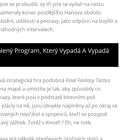
ste se probudili, vy tři jste se vydali na cestu
é znamenaly konec pozdějšího Hanova období.
stění, události a postavy, jako odpůrci na bojišti a
 náhodných intervalech.
dálený Program, Který Vypadá A Vypadá
vá strategická hra podobná
Final Fantasy Tactics
na mapě a umístíte je tak, aby způsobily co
mapy, které jsou v podstatě bitevními poli
 plácly na ně, jsou obvykle naplněny až po okraj se
vaných nepřátel a spojenců, kteří se posypali
tavý zážitek. Totéž v
Kmotři
? Eh, ne tolik.
tava má několik otevřených útočných slotů a