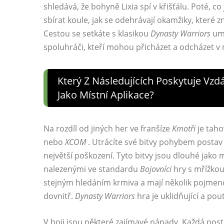
shledává, že bohyně Lixia spí v křišťálu. Poté, co j
sbírat koule, jak se odehrávají okamžiky, kter
Cestou se setkáte s klasikou
Dynasty Warriors
umí
spoluhráči, kteří mohou přicházet a odcházet v
Který Z Následujících Poskytuje Vz
Jako Místní Aplikace?
Na rozdíl od jiných her ve franšíze
Kmotři
je taho
nebo
XCOM
. Utrácíte své bitvy pohybem postav 
největší poškození. Tyto bitvy jsou dlouhé jako 
nalezenými ve standardu
Bojovníci
hry s mřížkou
stejným hledáním krmiva a mají několik pojmeno
dovnitř.
Dynasty Warriors
hra je uklidňující a pou
V boji jsou některé zajímavé nápady. Každá pos