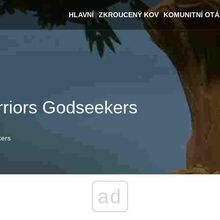
HLAVNÍ
ZKROUCENÝ KOV
KOMUNITNÍ OT
riors Godseekers
kers
ad