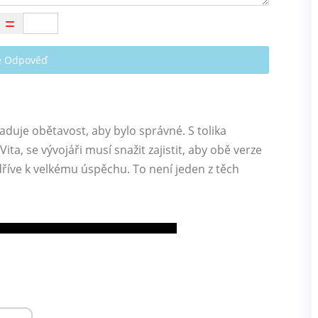
te Odpověď
uje obětavost, aby bylo správné. S tolika
ita, se vývojáři musí snažit zajistit, aby obě verze
říve k velkému úspěchu. To není jeden z těch