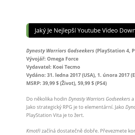
Jaký Je Nejlepší Youtube Video Dow
Dynasty Warriors Godseekers
(PlayStation 4, 
Vývojář: Omega Force
Vydavatel: Koei Tecmo
Vydáno: 31. ledna 2017 (USA), 1. února 2017 (E
MSRP: 39,99 $ (Život), 59,99 $ (PS4)
Do několika hodin
Dynasty Warriors Godseekers
a 
Jako strategický RPG je to elementární. Jako
Dyna
PlayStation Vita je to žert.
Kmotři
začíná dostatečně dobře. Převezmete kon