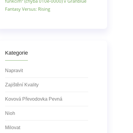
funkcím“ (chyba 010e-0000) v Granblue
Fantasy Versus: Rising
Kategorie
Napravit
Zajištění Kvality
Kovová Převodovka Pevná
Nioh
Milovat