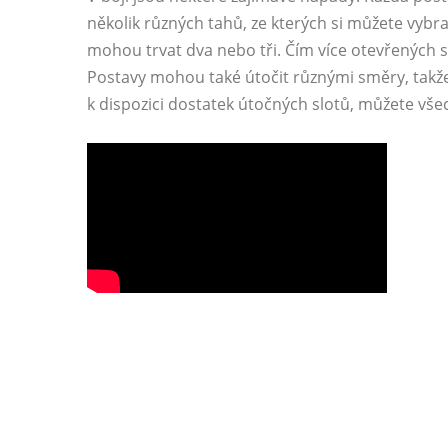
několik různých tahů, ze kterých si můžete vybrat
mohou trvat dva nebo tři. Čím více otevřených s
Postavy mohou také útočit různými směry, takž
k dispozici dostatek útočných slotů, můžete vše