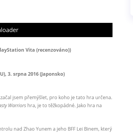
nloader
PlayStation Vita (recenzováno))
U), 3. srpna 2016 (Japonsko)
začal jsem přemýšlet, pro koho je tato hra určena.
sty Warriors
hra, je to těžkopádné. Jako hra na
trolu nad Zhao Yunem a jeho BFF Lei Binem, který