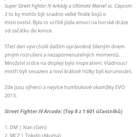
Super Street Fighter IV
Arkády
a
Ultimate Marvel vs. Capcom
3
to by mohlo být snadno velké finále bojů o
mistrovství. Byla to určitě jízda emocí na horské dráze
od začátku do konce.
Třetí den vyvrcholil dalším oprávněně šíleným dnem
plným rozrušení a nezapomenutelných momentů.
Množství srdce na displeji bylo inspirativní. Vládnoucí
mistři byli sesazeni a noví králové hůlky byli korunováni.
Zde jsou výherci a nejvíce humbukové okamžiky EVO
2013.
Street Fighter IV Arcade:
(Top 8 z 1 601 účastníků)
1. DM | Xian (Gen)
2. MCZ | Tokido (Akuma)