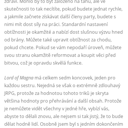
zdraví. Mohlo by to být založeno na tahu, ale ve
skutečnosti to tak necítíte, pokud budete jednat rychle,
a jakmile začnete získávat další členy party, budete s
nimi mít dost síly na práci. Standardní nastavení
obtížnosti je okamžité a nabízí dost slušnou výzvu hned
od brány. Můžete také upravit obtížnost za chodu,
pokud chcete. Pokud se vám nepodaří úroveň, můžete
svou stranu okamžitě reformovat a koupit věci před
bitvou, což je opravdu skvělá funkce.
Lord of Magna
má celkem sedm koncovek, jeden pro
každou sestru. Nejedná se však o extrémně zdlouhavý
JRPG, protože za hodnotou tohoto triků je skryta
většina hodnoty pro přehrávání a další obsah. Protože
je nemůžete vidět všechny v jedné hře, vybízí vás,
abyste to dělali znovu, ale nejsem si tak jistý, že to bude
dělat hodně lidí. Osobně jsem byl s jedním dokončením