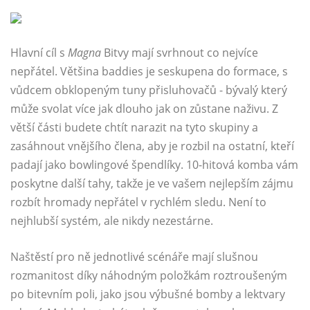
Hlavní cíl s
Magna
Bitvy mají svrhnout co nejvíce
nepřátel. Většina baddies je seskupena do formace, s
vůdcem obklopeným tuny přisluhovačů - bývalý který
může svolat více jak dlouho jak on zůstane naživu. Z
větší části budete chtít narazit na tyto skupiny a
zasáhnout vnějšího člena, aby je rozbil na ostatní, kteří
padají jako bowlingové špendlíky. 10-hitová komba vám
poskytne další tahy, takže je ve vašem nejlepším zájmu
rozbít hromady nepřátel v rychlém sledu. Není to
nejhlubší systém, ale nikdy nezestárne.
Naštěstí pro ně jednotlivé scénáře mají slušnou
rozmanitost díky náhodným položkám roztroušeným
po bitevním poli, jako jsou výbušné bomby a lektvary