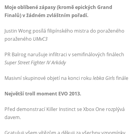
Moje oblíbené zápasy (kromě epických Grand
Finalů) v žádném zvláštním pořadí.
Justin Wong posílá filipínského mistra do poraženého
poraženého
UMvC3
PR Balrog narušuje infiltraci v semifinálových finálech
Super Street Fighter IV
Arkády
Masivní skupinové objetí na konci roku
lebka Girls
finále
Největší troll moment EVO 2013.
Před demonstrací Killer Instinct se Xbox One rozplývá
davem.
Gratuluji všem vítězům a děkuji za všechny vzpomínky.