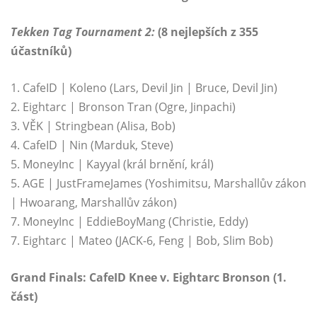
Tekken Tag Tournament 2:
(8 nejlepších z 355
účastníků)
1. CafeID | Koleno (Lars, Devil Jin | Bruce, Devil Jin)
2. Eightarc | Bronson Tran (Ogre, Jinpachi)
3. VĚK | Stringbean (Alisa, Bob)
4. CafeID | Nin (Marduk, Steve)
5. MoneyInc | Kayyal (král brnění, král)
5. AGE | JustFrameJames (Yoshimitsu, Marshallův zákon
| Hwoarang, Marshallův zákon)
7. MoneyInc | EddieBoyMang (Christie, Eddy)
7. Eightarc | Mateo (JACK-6, Feng | Bob, Slim Bob)
Grand Finals: CafeID Knee v. Eightarc Bronson (1.
část)