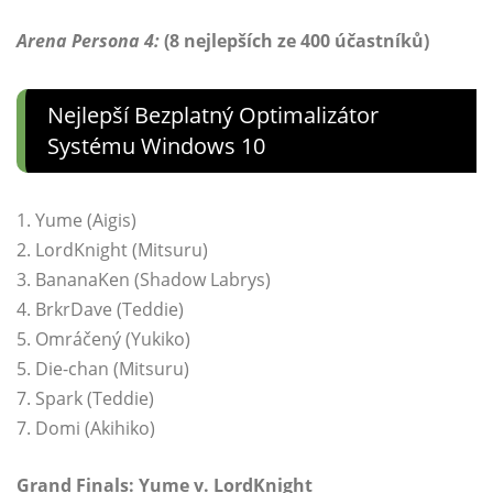
Arena Persona 4:
(8 nejlepších ze 400 účastníků)
Nejlepší Bezplatný Optimalizátor
Systému Windows 10
1. Yume (Aigis)
2. LordKnight (Mitsuru)
3. BananaKen (Shadow Labrys)
4. BrkrDave (Teddie)
5. Omráčený (Yukiko)
5. Die-chan (Mitsuru)
7. Spark (Teddie)
7. Domi (Akihiko)
Grand Finals: Yume v. LordKnight