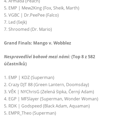
4. Armada (Peach)
5. EMP | Mew2King (Fox, Sheik, Marth)
5. VGBC | Dr.PeePee (Falco)
7. Led (šejk)
7. Shroomed (Dr. Mario)
Grand Finals: Mango v. Wobblez
Nespravedliví bohové mezi námi:
(Top 8 z 582
účastníků)
1. EMP | KDZ (Superman)
2. Crazy DJT 88 (Green Lantern, Doomsday)
3. VĚK | NYChrisG (Zelená šipka, Černý Adam)
4. EGP | MFSlayer (Superman, Wonder Woman)
5. RDK | Godspeed (Black Adam, Aquaman)
5. EMPR_Theo (Superman)