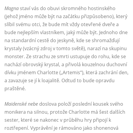
Magna
staví vás do obuvi skromného hostinského
(jehož jméno může být na začátku přizpůsobeno), který
slíbil svému otci, že bude mít vždy otevřené dveře a
bude nejlepším vlastníkem, jaký může být. Jednoho dne
na standardní cestě do jeskyně, kde se shromažďují
krystaly (vzácný zdroj v tomto světě), narazí na skupinu
monster. Ze strachu ze smrti ustupuje do rohu, kde se
nachází obrovský krystal, a přivolá kouzelnou duchovní
dívku jménem Charlotte („Artemis“), která zachrání den,
a zavazuje se jí k loajalitě. Odtud to bude opravdu
praštěné.
Maidenské nebe
doslova položí poslední kousek svého
monikera na silnou, protože Charlotte má šest dalších
sester, které se nakonec v průběhu hry připojí k
roztřepení. Vyprávění je rámováno jako shonenová