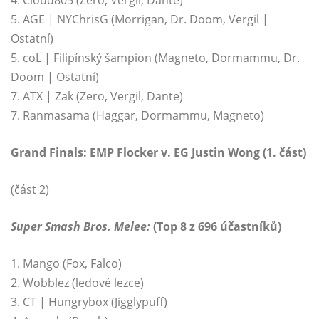
4. Cloud805 (Zero, Vergil, Dante)
5. AGE | NYChrisG (Morrigan, Dr. Doom, Vergil |
Ostatní)
5. coL | Filipínský šampion (Magneto, Dormammu, Dr.
Doom | Ostatní)
7. ATX | Zak (Zero, Vergil, Dante)
7. Ranmasama (Haggar, Dormammu, Magneto)
Grand Finals: EMP Flocker v. EG Justin Wong (1. část)
(část 2)
Super Smash Bros. Melee:
(Top 8 z 696 účastníků)
1. Mango (Fox, Falco)
2. Wobblez (ledové lezce)
3. CT | Hungrybox (Jigglypuff)