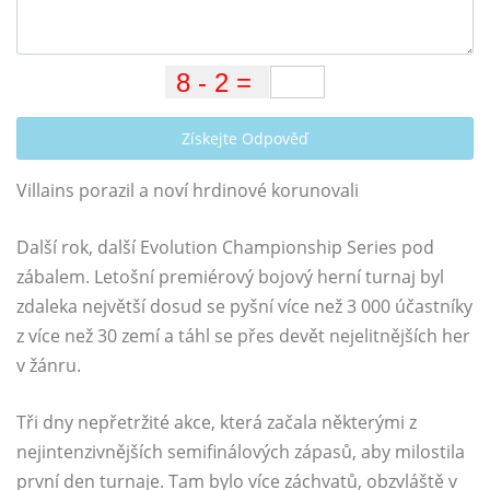
Získejte Odpověď
Villains porazil a noví hrdinové korunovali
Další rok, další Evolution Championship Series pod
zábalem. Letošní premiérový bojový herní turnaj byl
zdaleka největší dosud se pyšní více než 3 000 účastníky
z více než 30 zemí a táhl se přes devět nejelitnějších her
v žánru.
Tři dny nepřetržité akce, která začala některými z
nejintenzivnějších semifinálových zápasů, aby milostila
první den turnaje. Tam bylo více záchvatů, obzvláště v