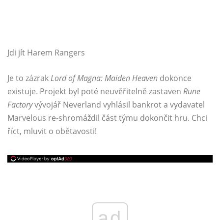
Jdi jít Harem Rangers
Je to zázrak
Lord of Magna: Maiden Heaven
dokonce
existuje. Projekt byl poté neuvěřitelně zastaven
Rune
Factory
vývojář Neverland vyhlásil bankrot a vydavatel
Marvelous re-shromáždil část týmu dokončit hru. Chci
říct, mluvit o obětavosti!
ad