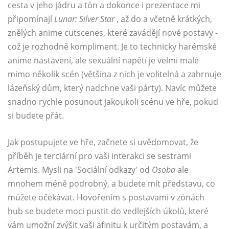
cesta v jeho jádru a tón a dokonce i prezentace mi
připomínají
Lunar: Silver Star
, až do a včetně krátkých,
znělých anime cutscenes, které zavádějí nové postavy -
což je rozhodně kompliment. Je to technicky harémské
anime nastavení, ale sexuální napětí je velmi malé
mimo několik scén (většina z nich je volitelná a zahrnuje
lázeňský dům, který nadchne vaši párty). Navíc můžete
snadno rychle posunout jakoukoli scénu ve hře, pokud
si budete přát.
Jak postupujete ve hře, začnete si uvědomovat, že
příběh je terciární pro vaši interakci se sestrami
Artemis. Mysli na 'Sociální odkazy' od
Osoba
ale
mnohem méně podrobný, a budete mít představu, co
můžete očekávat. Hovořením s postavami v zónách
hub se budete moci pustit do vedlejších úkolů, které
vám umožní zvýšit vaši afinitu k určitým postavám, a