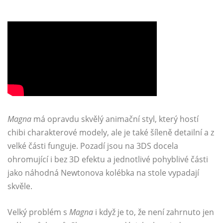
Magna
má opravdu skvělý animační styl, který hostí
chibi charakterové modely, ale je také šíleně detailní a z
velké části funguje. Pozadí jsou na 3DS docela
ohromující i bez 3D efektu a jednotlivé pohyblivé části
jako náhodná Newtonova kolébka na stole vypadají
skvěle.
Velký problém s
Magna
i když je to, že není zahrnuto jen