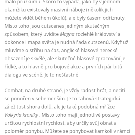
málo průzkumů. Skoro to vypadá, jako by v jednom
okamžiku existovaly masivní náboje (několik jich
můžete vidět během úkolů), ale byly časem odříznuty.
Místo toho jsou cutscenes jediným skutečným
způsobem, který uvidíte
Magna
rozlehlé království a
dokonce i mapa světa je nudná řada cutscenů. Když už
mluvíme o střihu na čas, anglické hlasové herecké
obsazení je skvělé, ale skutečné hlasové zpracování je
řídké, a to hlavně pro bojové akce a prvních pár bitů
dialogu ve scéně. Je to nešťastné.
Combat, na druhé straně, je vždy radost hrát, a necítí
se ponořen v sebemenším. Je to tahová strategická
záležitost shora dolů, ale je také podobná mřížce
Valkyria kroniky
. Místo toho mají jednotlivé postavy
určitou rychlostní rychlost, aby určily svůj obrat a
poloměr pohybu. Můžete se pohybovat kamkoli v rámci