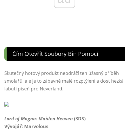
Čím Otevřít Soubory Bin Pomocí
Skutečný hotový produkt neodráží ten úžasný příběh
smolařů, ale je to zábavné malé rozptýlení a dost hezká
labutí píseň pro Neverland.
Lord of Magna: Maiden Heaven
(3DS)
Vývojář: Marvelous