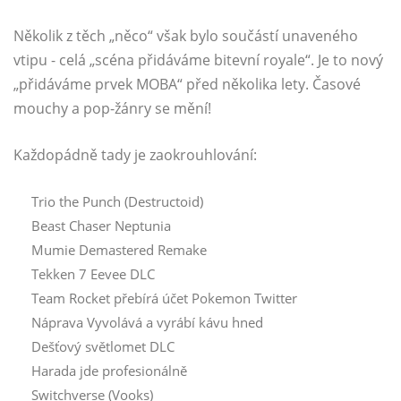
Několik z těch „něco“ však bylo součástí unaveného
vtipu - celá „scéna přidáváme bitevní royale“. Je to nový
„přidáváme prvek MOBA“ před několika lety. Časové
mouchy a pop-žánry se mění!
Každopádně tady je zaokrouhlování:
Trio the Punch (Destructoid)
Beast Chaser Neptunia
Mumie Demastered Remake
Tekken 7 Eevee DLC
Team Rocket přebírá účet Pokemon Twitter
Náprava Vyvolává a vyrábí kávu hned
Dešťový světlomet DLC
Harada jde profesionálně
Switchverse (Vooks)