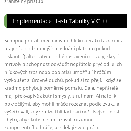
zranitelný přístup.
Implementace Hash Tabulky V C ++
Schopné použití mechanismu hluku a zraku také činí z
utajení a podrobnějšího jednání platnou (pokud
riskantní) alternativu. Tiché zastavení mrtvoly, skrytí
mrtvoly a schopnost odvádět nepřátele pryč od jejich
hlídkových tras nebo poplatků umožňují hráčům
vyzkoušet si úrovně duchů, pokud si to přejí, i když se
kradmo pohybují poměrně pomalu. Dále, nepřátelé
mají překvapivě akutní smysly, s rutinami AI natolik
pokročilými, aby mohli hráče rozeznat podle zvuku a
vyšetřovali, když zmizeli hlídací partneři. Nejsou dost
chytří, aby skutečně ohrožovali rozumně
kompetentního hráče, ale dělají svou práci.