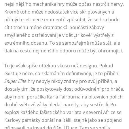
nejsilnějšího mechanika hry může občas nastrčit nervy.
Kromě toho může nedostatek více skriptovaných a
přímých set-piece momentů způsobit, že se hra bude
cítit trochu méně dramatická. Součástí zábavy
smyšleného ostřelování je vidět „trikové“ výstřely z
extrémního dosahu. To se samozřejmě může stát, ale
tlak na cestu nejmenšího odporu může být ohromující.
To je však spíše otázkou vkusu než designu. Pokud
existuje něco, co zklamáním definitivněji, je to příběh.
Sniper Elite
hry nebyly nikdy známy pro svůj příběh, a
dostaly tím, že poskytovaly dost odůvodnění pro hráče,
aby mohli poručíka Karla Fairburna na bitevních polích
druhé světové války hledat nacisty, aby sestřelili. Po
explozi každého fašistického varlata v severní Africe se
Karlovy památky obrátí na Itálii, stejně jako se spojenci
připravují na invazi do říše Il Duce. Tam se spojí s