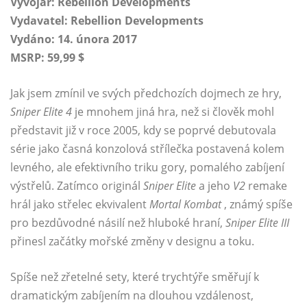
Vývojář: Rebellion Developments
Vydavatel: Rebellion Developments
Vydáno: 14. února 2017
MSRP: 59,99 $
Jak jsem zmínil ve svých předchozích dojmech ze hry,
Sniper Elite 4
je mnohem jiná hra, než si člověk mohl
představit již v roce 2005, kdy se poprvé debutovala
série jako časná konzolová střílečka postavená kolem
levného, ​​ale efektivního triku gory, pomalého zabíjení
výstřelů. Zatímco originál
Sniper Elite
a jeho
V2
remake
hrál jako střelec ekvivalent
Mortal Kombat
, známý spíše
pro bezdůvodné násilí než hluboké hraní,
Sniper Elite III
přinesl začátky mořské změny v designu a toku.
Spíše než zřetelné sety, které trychtýře směřují k
dramatickým zabíjením na dlouhou vzdálenost,