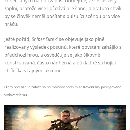
konec, abych naplnil zápas. Doufejme, že se servery
zaplní, protože více lidí dává hře šanci, ale v tuto chvíli
by se člověk neměl počítat s pulzující scénou pro více
hráčů.
Ještě pořád,
Sniper Elite 4
se objevuje jako plně
realizovaný výsledek posunů, které povstání zahájilo s
předchozí hrou, a osvědčuje se jako šikovně
konstruovaná, často nádherná a důkladně strhující
střílečka s tajnými akcemi.
(Tato recenze je založena na maloobchodním sestavení hry poskytované
vydavatelem.)