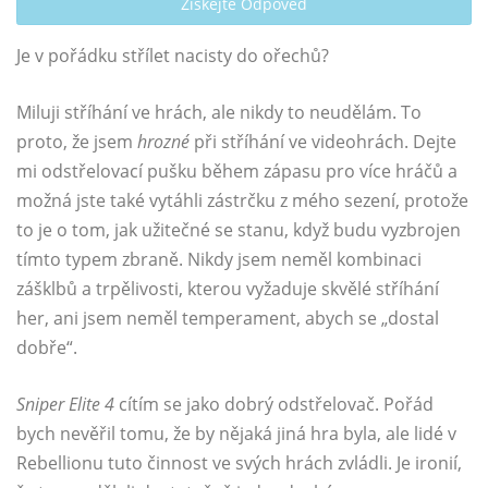
Získejte Odpověď
Je v pořádku střílet nacisty do ořechů?
Miluji stříhání ve hrách, ale nikdy to neudělám. To
proto, že jsem
hrozné
při stříhání ve videohrách. Dejte
mi odstřelovací pušku během zápasu pro více hráčů a
možná jste také vytáhli zástrčku z mého sezení, protože
to je o tom, jak užitečné se stanu, když budu vyzbrojen
tímto typem zbraně. Nikdy jsem neměl kombinaci
zášklbů a trpělivosti, kterou vyžaduje skvělé stříhání
her, ani jsem neměl temperament, abych se „dostal
dobře“.
Sniper Elite 4
cítím se jako dobrý odstřelovač. Pořád
bych nevěřil tomu, že by nějaká jiná hra byla, ale lidé v
Rebellionu tuto činnost ve svých hrách zvládli. Je ironií,