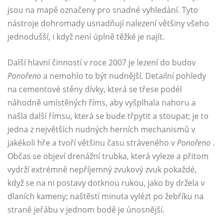
jsou na mapě označeny pro snadné vyhledání. Tyto
nástroje dohromady usnadňují nalezení většiny všeho
jednodušší, i když není úplně těžké je najít.
Další hlavní činností v roce 2007 je lezení do budov
Ponořeno
a nemohlo to být nudnější. Detailní pohledy
na cementové stěny dívky, která se třese podél
náhodně umístěných říms, aby vyšplhala nahoru a
našla další římsu, která se bude třpytit a stoupat; je to
jedna z největších nudných herních mechanismů v
jakékoli hře a tvoří většinu času stráveného v
Ponořeno
.
Občas se objeví drenážní trubka, která vyleze a přitom
vydrží extrémně nepříjemný zvukový zvuk pokaždé,
když se na ni postavy dotknou rukou, jako by držela v
dlaních kameny; naštěstí minuta vylézt po žebříku na
straně jeřábu v jednom bodě je únosnější.