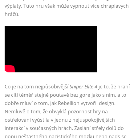
výplaty. Tuto hru však může vypnout více chraplavých
hráčů.
Co je na tom nejpůsobivější
Sniper Elite 4
je to, že hraní
se cítí téměř stejně poutavě bez gore jako s ním, a to
dobře mluví o tom, jak Rebellion vytvořil design.
Nemluvě o tom, že obvyklá pozornost hry na
ostřelování vyústila v jednu z nejuspokojivějších
interakcí v současných hrách. Zaslání střely dolů do
popu nešťastného nacistického mozku nebo nads se