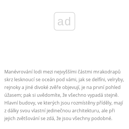
ad
Manévrování lodi mezi nejvyššími částmi mrakodrapů
skrz lesknoucí se oceán pod vámi, jak se delfíni, velryby,
rejnoky a jiné divoké zvěře objevují, je na první pohled
úžasem; pak si uvědomíte, že všechno vypadá stejně.
Hlavní budovy, ve kterých jsou rozmístěny příděly, mají
z dálky svou vlastní jedinečnou architekturu, ale při
jejich zvětšování se zdá, že jsou všechny podobné.