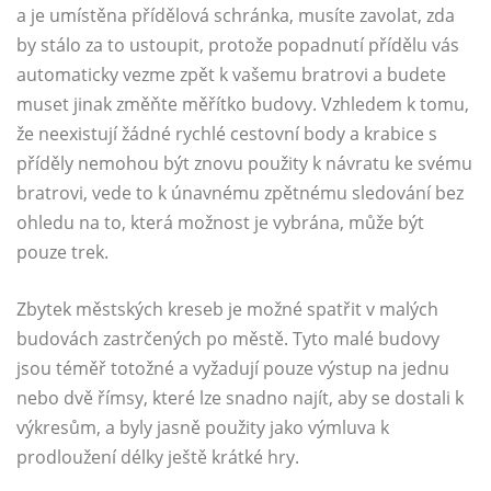
a je umístěna přídělová schránka, musíte zavolat, zda
by stálo za to ustoupit, protože popadnutí přídělu vás
automaticky vezme zpět k vašemu bratrovi a budete
muset jinak změňte měřítko budovy. Vzhledem k tomu,
že neexistují žádné rychlé cestovní body a krabice s
příděly nemohou být znovu použity k návratu ke svému
bratrovi, vede to k únavnému zpětnému sledování bez
ohledu na to, která možnost je vybrána, může být
pouze trek.
Zbytek městských kreseb je možné spatřit v malých
budovách zastrčených po městě. Tyto malé budovy
jsou téměř totožné a vyžadují pouze výstup na jednu
nebo dvě římsy, které lze snadno najít, aby se dostali k
výkresům, a byly jasně použity jako výmluva k
prodloužení délky ještě krátké hry.