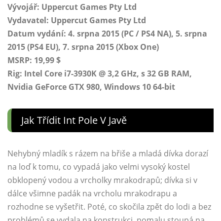
Vývojář: Uppercut Games Pty Ltd
Vydavatel: Uppercut Games Pty Ltd
Datum vydání: 4. srpna 2015 (PC / PS4 NA), 5. srpna
2015 (PS4 EU), 7. srpna 2015 (Xbox One)
MSRP: 19,99 $
Rig: Intel Core i7-3930K @ 3,2 GHz, s 32 GB RAM,
Nvidia GeForce GTX 980, Windows 10 64-bit
Jak Třídit Int Pole V Javě
Nehybný mladík s rázem na břiše a mladá dívka dorazí
na loď k tomu, co vypadá jako velmi vysoký kostel
obklopený vodou a vrcholky mrakodrapů; dívka si v
dálce všimne padák na vrcholu mrakodrapu a
rozhodne se vyšetřit. Poté, co skočila zpět do lodi a bez
problémů se vydala na konstrukci, pomalu stoupá na