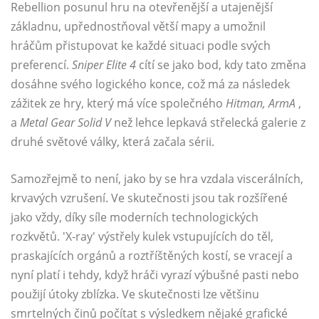
Rebellion posunul hru na otevřenější a utajenější
základnu, upřednostňoval větší mapy a umožnil
hráčům přistupovat ke každé situaci podle svých
preferencí.
Sniper Elite 4
cítí se jako bod, kdy tato změna
dosáhne svého logického konce, což má za následek
zážitek ze hry, který má více společného
Hitman, ArmA
,
a
Metal Gear Solid V
než lehce lepkavá střelecká galerie z
druhé světové války, která začala sérii.
Samozřejmě to není, jako by se hra vzdala viscerálních,
krvavých vzrušení. Ve skutečnosti jsou tak rozšířené
jako vždy, díky síle moderních technologických
rozkvětů. 'X-ray' výstřely kulek vstupujících do těl,
praskajících orgánů a roztříštěných kostí, se vracejí a
nyní platí i tehdy, když hráči vyrazí výbušné pasti nebo
použijí útoky zblízka. Ve skutečnosti lze většinu
smrtelných činů počítat s výsledkem nějaké grafické