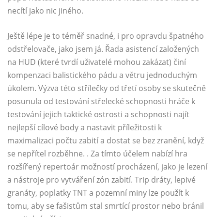
necítí jako nic jiného.
Ještě lépe je to téměř snadné, i pro opravdu špatného
odstřelovače, jako jsem já. Řada asistencí založených
na HUD (které tvrdí uživatelé mohou zakázat) činí
kompenzaci balistického pádu a větru jednoduchým
úkolem. Výzva této střílečky od třetí osoby se skutečně
posunula od testování střelecké schopnosti hráče k
testování jejich taktické ostrosti a schopnosti najít
nejlepší cílové body a nastavit příležitosti k
maximalizaci počtu zabití a dostat se bez zranění, když
se nepřítel rozběhne. . Za tímto účelem nabízí hra
rozšířený repertoár možností procházení, jako je lezení
a nástroje pro vytváření zón zabití. Trip dráty, lepivé
granáty, poplatky TNT a pozemní miny lze použít k
tomu, aby se fašistům stal smrtící prostor nebo bránil