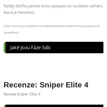
Raději šetříte peníze místo
potopení
to na
titanic
selhání,
které je
Ponořeno
.
(Tato recenze je založena na maloobchodním sestavení hry poskytované
vývojářem.)
Jaké Jsou Fáze Sdlc
Recenze: Sniper Elite 4
Review Sniper Elite 4