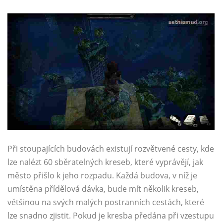
Při stoupajících budovách existují rozvětvené cesty, kde
lze nalézt 60 sběratelných kreseb, které vyprávějí, jak
město přišlo k jeho rozpadu. Každá budova, v níž je
umístěna přídělová dávka, bude mít několik kreseb,
většinou na svých malých postranních cestách, které
lze snadno zjistit. Pokud je kresba předána při vzestupu