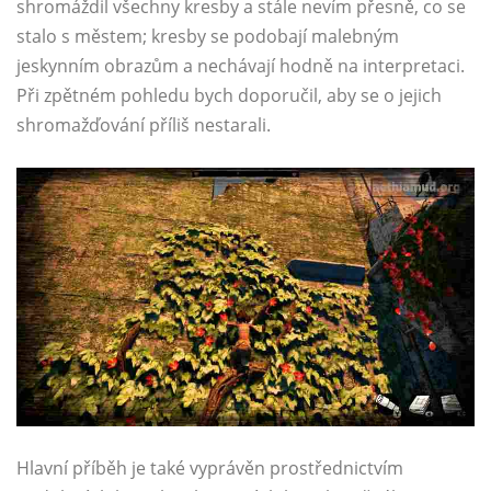
shromáždil všechny kresby a stále nevím přesně, co se
stalo s městem; kresby se podobají malebným
jeskynním obrazům a nechávají hodně na interpretaci.
Při zpětném pohledu bych doporučil, aby se o jejich
shromažďování příliš nestarali.
Hlavní příběh je také vyprávěn prostřednictvím