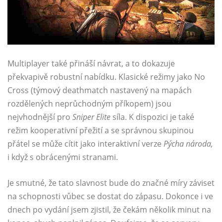
Multiplayer také přináší návrat, a to dokazuje
překvapivě robustní nabídku. Klasické režimy jako No
Cross (týmový deathmatch nastavený na mapách
rozdělených neprůchodným příkopem) jsou
nejvhodnější pro
Sniper Elite
síla. K dispozici je také
režim kooperativní přežití a se správnou skupinou
přátel se může cítit jako interaktivní verze
Pýcha národa,
i když s obrácenými stranami.
Je smutné, že tato slavnost bude do značné míry záviset
na schopnosti vůbec se dostat do zápasu. Dokonce i ve
dnech po vydání jsem zjistil, že čekám několik minut na