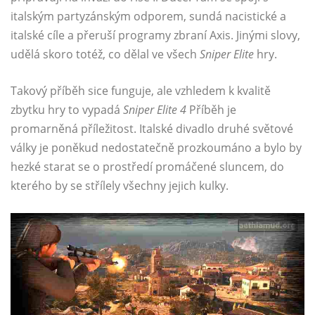
italským partyzánským odporem, sundá nacistické a
italské cíle a přeruší programy zbraní Axis. Jinými slovy,
udělá skoro totéž, co dělal ve všech
Sniper Elite
hry.
Takový příběh sice funguje, ale vzhledem k kvalitě
zbytku hry to vypadá
Sniper Elite 4
Příběh je
promarněná příležitost. Italské divadlo druhé světové
války je poněkud nedostatečně prozkoumáno a bylo by
hezké starat se o prostředí promáčené sluncem, do
kterého by se střílely všechny jejich kulky.