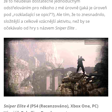
že to neudělali dostatečně jednoduchým
odstřelováním pro někoho z mé úrovně (jaká je úroveň
pod „rozkladající se opicí“?), Ale tím, že to znesnadnilo,
složitější a celkově vzácnější aktivitu, než by se
očekávalo od hry s názvem
Sniper Elite
.
Sniper Elite 4
(PS4 (Recenzováno), Xbox One, PC)