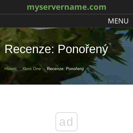
myservername.com
MENU
Recenze: Ponořený
Hlavní
Xbox One
Recenze: Ponořený
ad