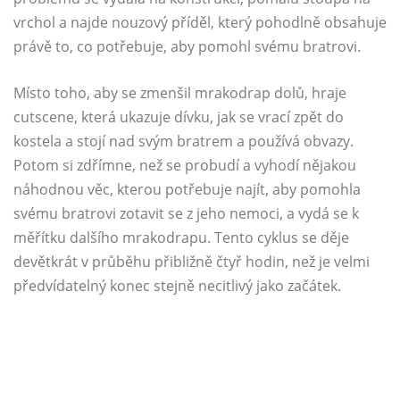
vrchol a najde nouzový příděl, který pohodlně obsahuje
právě to, co potřebuje, aby pomohl svému bratrovi.
Místo toho, aby se zmenšil mrakodrap dolů, hraje
cutscene, která ukazuje dívku, jak se vrací zpět do
kostela a stojí nad svým bratrem a používá obvazy.
Potom si zdřímne, než se probudí a vyhodí nějakou
náhodnou věc, kterou potřebuje najít, aby pomohla
svému bratrovi zotavit se z jeho nemoci, a vydá se k
měřítku dalšího mrakodrapu. Tento cyklus se děje
devětkrát v průběhu přibližně čtyř hodin, než je velmi
předvídatelný konec stejně necitlivý jako začátek.