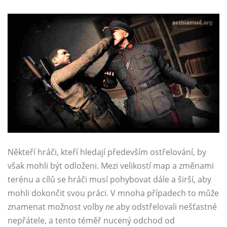
Někteří hráči, kteří hledají především ostřelování, by
však mohli být odloženi. Mezi velikostí map a změnami
terénu a cílů se hráči musí pohybovat dále a širší, aby
mohli dokončit svou práci. V mnoha případech to může
znamenat možnost volby
ne
aby odstřelovali nešťastné
nepřátele, a tento téměř nucený odchod od