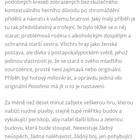
podobných kreseb zobrazených bez skutečného
kontextuálního herního důvodu po shromáždění
přídělů a návratu k vašemu bratrovi. Jaký malý příběh je
tu tak předvídatelný a trofejní, že bylo těžké se o něj
starat; problémová rodina s alkoholickým dospělým a
ochranná starší sestra. Všichni hraji jako ženská
postava, ale dívka v postapokalyptickém světě, jehož
jedinou vlastností je, že se stará o svého mladšího
sourozence, prostě není zajímavá nebo originální.
Příběh byl hotový milionkrát, a opravdu jediná věc
originální
Ponořeno
má jít o to je nastavení.
Za méně než deset minut zažijete veškerou hru, kterou
nabízí; nudné plavby, stejně tupé měřítko budov a
vykukující periskop, aby našel další bílou a zelenou
budovu, která bude stoupat. Neexistuje žádný
neúspěch, žádná naléhavost, žádný boj, jen pohybující