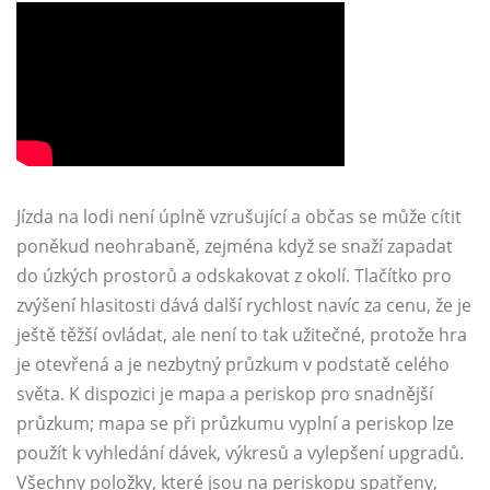
Jízda na lodi není úplně vzrušující a občas se může cítit
poněkud neohrabaně, zejména když se snaží zapadat
do úzkých prostorů a odskakovat z okolí. Tlačítko pro
zvýšení hlasitosti dává další rychlost navíc za cenu, že je
ještě těžší ovládat, ale není to tak užitečné, protože hra
je otevřená a je nezbytný průzkum v podstatě celého
světa. K dispozici je mapa a periskop pro snadnější
průzkum; mapa se při průzkumu vyplní a periskop lze
použít k vyhledání dávek, výkresů a vylepšení upgradů.
Všechny položky, které jsou na periskopu spatřeny,