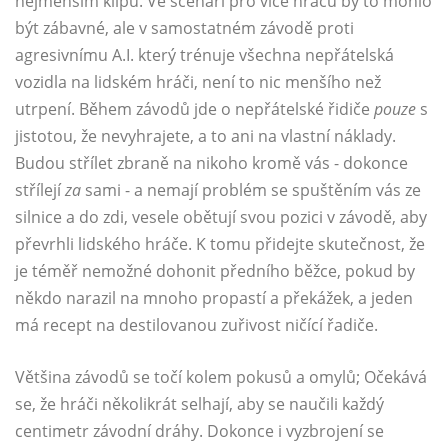
nejmenším klipu. Ve scénáři pro více hráčů by to mohlo
být zábavné, ale v samostatném závodě proti
agresivnímu A.I. který trénuje všechna nepřátelská
vozidla na lidském hráči, není to nic menšího než
utrpení. Během závodů jde o nepřátelské řidiče
pouze
s
jistotou, že nevyhrajete, a to ani na vlastní náklady.
Budou střílet zbraně na nikoho kromě vás - dokonce
střílejí
za
sami - a nemají problém se spuštěním vás ze
silnice a do zdi, vesele obětují svou pozici v závodě, aby
převrhli lidského hráče. K tomu přidejte skutečnost, že
je téměř nemožné dohonit předního běžce, pokud by
někdo narazil na mnoho propastí a překážek, a jeden
má recept na destilovanou zuřivost ničící řadiče.
Většina závodů se točí kolem pokusů a omylů; Očekává
se, že hráči několikrát selhají, aby se naučili každý
centimetr závodní dráhy. Dokonce i vyzbrojení se