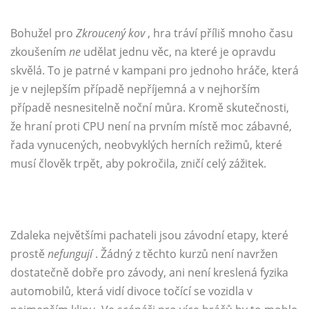
Bohužel pro
Zkroucený kov
, hra tráví příliš mnoho času
zkoušením
ne
udělat jednu věc, na které je opravdu
skvělá. To je patrné v kampani pro jednoho hráče, která
je v nejlepším případě nepříjemná a v nejhorším
případě nesnesitelně noční můra. Kromě skutečnosti,
že hraní proti CPU není na prvním místě moc zábavné,
řada vynucených, neobvyklých herních režimů, které
musí člověk trpět, aby pokročila, zničí celý zážitek.
Zdaleka největšími pachateli jsou závodní etapy, které
prostě
nefungují
. Žádný z těchto kurzů není navržen
dostatečně dobře pro závody, ani není kreslená fyzika
automobilů, která vidí divoce točící se vozidla v