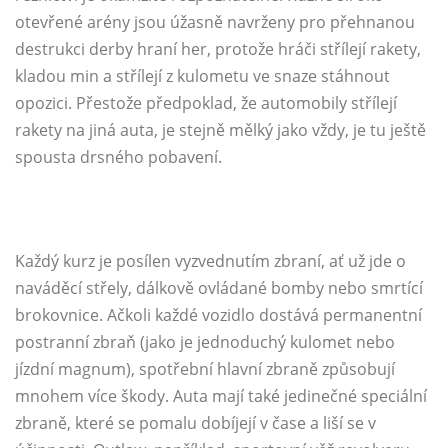
otevřené arény jsou úžasně navrženy pro přehnanou
destrukci derby hraní her, protože hráči střílejí rakety,
kladou min a střílejí z kulometu ve snaze stáhnout
opozici. Přestože předpoklad, že automobily střílejí
rakety na jiná auta, je stejně mělký jako vždy, je tu ještě
spousta drsného pobavení.
Každý kurz je posílen vyzvednutím zbraní, ať už jde o
naváděcí střely, dálkově ovládané bomby nebo smrtící
brokovnice. Ačkoli každé vozidlo dostává permanentní
postranní zbraň (jako je jednoduchý kulomet nebo
jízdní magnum), spotřební hlavní zbraně způsobují
mnohem více škody. Auta mají také jedinečné speciální
zbraně, které se pomalu dobíjejí v čase a liší se v