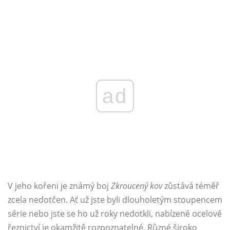
ad
V jeho kořeni je známý boj
Zkroucený kov
zůstává téměř
zcela nedotčen. Ať už jste byli dlouholetým stoupencem
série nebo jste se ho už roky nedotkli, nabízené ocelové
řeznictví je okamžitě rozpoznatelné. Různé široko