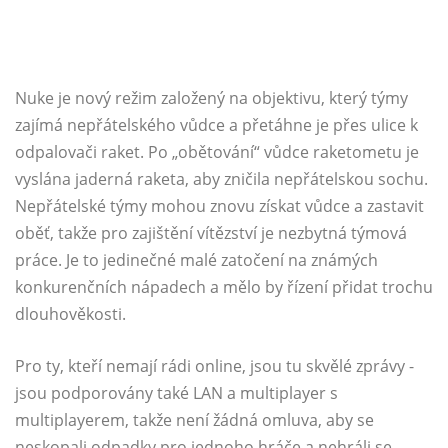
Nuke je nový režim založený na objektivu, který týmy
zajímá nepřátelského vůdce a přetáhne je přes ulice k
odpalovači raket. Po „obětování“ vůdce raketometu je
vyslána jaderná raketa, aby zničila nepřátelskou sochu.
Nepřátelské týmy mohou znovu získat vůdce a zastavit
oběť, takže pro zajištění vítězství je nezbytná týmová
práce. Je to jedinečné malé zatočení na známých
konkurenčních nápadech a mělo by řízení přidat trochu
dlouhověkosti.
Pro ty, kteří nemají rádi online, jsou tu skvělé zprávy -
jsou podporovány také LAN a multiplayer s
multiplayerem, takže není žádná omluva, aby se
neskopali odpadky pro jednoho hráče a nehráli se