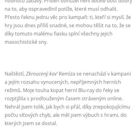
hodnotu zábavy. Příběh bohužel není
docela
dost dobrý
na to, aby ospravedlnil potíže, které musí odhalit.
Přesto řeknu jednu věc pro kampaň: ti, kteří si myslí, že
hry jsou dnes příliš snadné, se mohou těšit na to, že se
díky tomuto malému fiasku splní všechny jejich
masochistické sny.
Naštěstí,
Zkroucený kov'
Remíza se nenachází v kampani
a jejím rozsahu vynucených, nepříjemných herních
režimů. Moje touha kopat herní Blu-ray do řeky se
rozptýlila s prodlouženým časem stráveným online.
Nehrál jsem tolik, jak bych si přál, díky znepokojujícímu
počtu síťových chyb, ale měl jsem výbuch s hrami, do
kterých jsem se dostal.