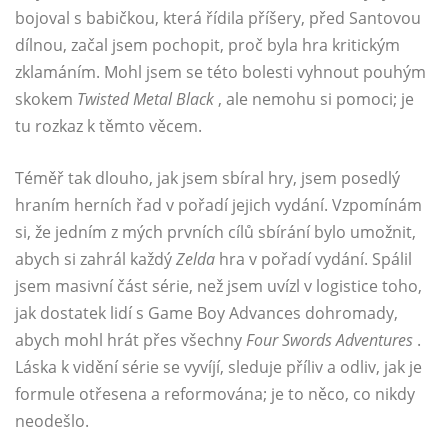
bojoval s babičkou, která řídila příšery, před Santovou
dílnou, začal jsem pochopit, proč byla hra kritickým
zklamáním. Mohl jsem se této bolesti vyhnout pouhým
skokem
Twisted Metal Black
, ale nemohu si pomoci; je
tu rozkaz k těmto věcem.
Téměř tak dlouho, jak jsem sbíral hry, jsem posedlý
hraním herních řad v pořadí jejich vydání. Vzpomínám
si, že jedním z mých prvních cílů sbírání bylo umožnit,
abych si zahrál každý
Zelda
hra v pořadí vydání. Spálil
jsem masivní část série, než jsem uvízl v logistice toho,
jak dostatek lidí s Game Boy Advances dohromady,
abych mohl hrát přes všechny
Four Swords Adventures
.
Láska k vidění série se vyvíjí, sleduje příliv a odliv, jak je
formule otřesena a reformována; je to něco, co nikdy
neodešlo.