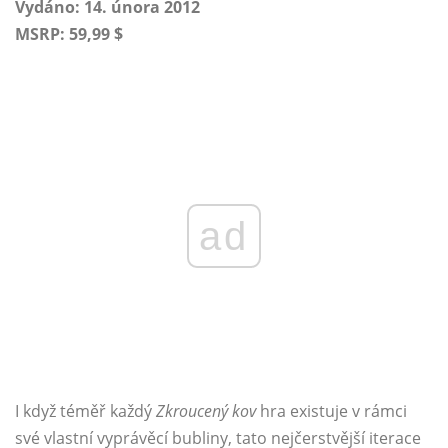
Vydáno: 14. února 2012
MSRP: 59,99 $
ad
I když téměř každý
Zkroucený kov
hra existuje v rámci
své vlastní vyprávěcí bubliny, tato nejčerstvější iterace