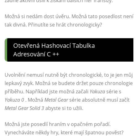
žádné aktivní úsilí k získání dalších her franšízy.
Možná si nedám dost úvěru. Možná tato posedlost není
tak divná. Přinutíte se hrát chronologicky?
Otevřená Hashovací Tabulka
Adresování C ++
Uvolnění nemusí nutně být chronologické, to je jen můj
lepkavý zvyk. Možná se budete držet pouze chronologie
příběhu. Například jste možná začali
Yakuza
série s
Yakuza 0
. Možná
Metal Gear
série absolutně musí začít
Metal Gear Solid 3
abyste si to užili.
Možná jste posedlí hraním v opačném pořadí.
Vynecháváte někdy hry, které mají špatnou pověst?