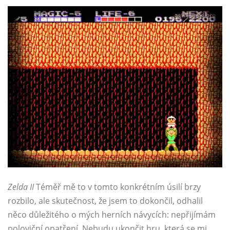
Zelda II
Téměř mě to v tomto konkrétním úsilí brzy
rozbilo, ale skutečnost, že jsem to dokončil, odhalil
něco důležitého o mých herních návycích: nepřijímám
poloviční opatření. Nebudu ukončit hru, která se mi