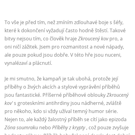
To vše je před tím, než zmíním zdlouhavé boje s šéfy,
které k dokončení vyžadují často hodně štěstí. Takové
bitvy nejsou tím, co člověk hraje
Zkroucený kov
pro, a
oni ničí zážitek. Jsem pro rozmanitost a nové nápady,
ale pouze pokud jsou dobře. V této hře jsou nuceni,
vynalézaví a plácnutí.
Je mi smutno, že kampaň je tak ubohá, protože její
příběhy o živých akcích a stylové vyprávění příběhů
jsou fantastické. Příšerné příběhové oblouky
Zkroucený
kov'
s groteskními antihrdiny jsou nádherné, zvláště
pro někoho, kdo si vždy užíval temný humor série.
Nejen to, ale každý žalostný příběh se cítí jako epizoda
Zóna soumraku
nebo
Příběhy z krypty
, což pouze zvyšuje