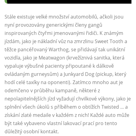
Stále existuje velké množství automobilů, ačkoli jsou
nyní provozovány generickými členy gangů
inspirovaných čtyřmi jmenovanými řidiči. K známým
jízdám, jako je nákladní vůz na zmrzlinu Sweet Tooth a
těžce pancéřovaný Warthog, se přidávají tak unikátní
vozidla, jako je Meatwagon (krvežíznivá sanitka, která
vypaluje výbušné pacienty připoutané k dálkově
ovládaným gurneysům) a Junkyard Dog (pickup, který
hodí celé taxíky na oponenti). Zatímco mnoho aut je
odemčeno v průběhu kampaně, některé z
nepolapitelnějších jízd vyžadují chvilkové výkony, jako je
splnění všech úkolů s příběhem o obtížích Twisted ... a
získání zlaté medaile v každém z nich! Každé auto může
být také vybaveno vlastní lakovací prací pro tento
důležitý osobní kontakt.