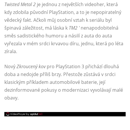
Twisted Metal 2
je jednou z největších videoher, která
kdy zdobila původní PlayStation, a to je nepopiratelný
vědecký fakt. Ačkoli můj osobní vztah k seriálu byl
špinavá záležitost, má láska k
TM2 '
nenapodobitelná
směs sadistického humoru a násilí z auta do auta
vyřezala v mém srdci krvavou díru, jednu, která po léta
zírala.
Nový
Zkroucený kov
pro PlayStation 3 přichází dlouhá
doba a nedojde příliš brzy. Přestože zůstává v srdci
klasickým příkladem automobilové baterie, její
dezinformované pokusy o modernizaci vyvolávají malé
obavy.