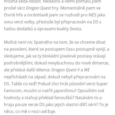
hrozná šedá oblast. Nedávno a velmi pomalu jsem
prošel skrz
Dragon Quest
hry. Momentálně jsem ve
čtvrté hře a tvrdohlavě jsem se rozhodl pro NES jako
svou verzi volby, přestože byl přepracován na DS s
řadou dodatků a úpravami kvality života.
Možná není nic špatného na tom, že se chceme dívat
na povolení, které se postupem času postupně vyvíjí, a
sledujeme, jak se ty blokádní pixelové postavy stávají
podrobnějšími, dokud nevybuchnou do nové dimenze,
ale přidává další dilema:
Dragon Quest V
a
WE
nepřicházeli na západ, dokud nebyli přepracováni na
DS. Takže co teď? Pokud chci hrát původní verzi Super
Famicom, musím si natřít japonštinu? Opouštím své
hodnoty a stahuji překlad fanoušků? Nasávám to a
hraju pouze verze DS jako jejich vlastní dílčí sérii? To je
něco, co mě v noci udržuje.