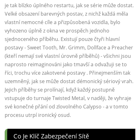
je tak blízko úplného restartu, jak se série může dostat.
Velké obsazení barevných postav, z nichž každá měla
vlastní nemocné cíle a přizpůsobená vozidla, bylo
vyhozeno úplně z okna ve prospěch jednoho
sjednoceného příběhu. Existují pouze čtyři hlavní
postavy - Sweet Tooth, Mr. Grimm, Dollface a Preacher
(kteří nemají své vlastní úrovně příběhů) - všichni jsou
naprosto reimaginováni jako tmavší a odvažuji se to
říci, trochu více zakotvené postavy . Přinejmenším tak
uzemněný, jak se může dostat démonický sériový vrah.
Jejich příběhy se prolínají, když každý postupně
vstupuje do turnaje Twisted Metal, v naději, že vyhraje
své konečné přání od zlovolného Calypso - a v tomto
procesu utrpí ironický osud.
Co Je Klíč Zabezpečení Sítě