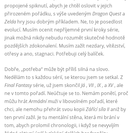
propojené spiknutí, abych je chtěl oslovit v jejich
přirozeném pořádku, s výše uvedeným
Dragon Quest
a
Zelda
hry jsou dobrým příkladem. Ne, to je posedlost
evolucí. Musím ocenit nepříjemné první kroky série,
jinak možná nikdy nebudu rozumět skutečné hodnotě
pozdějších zdokonalení. Musím zažít nezdary, vítězství,
otřesy a ano, stagnaci. Potřebuji celý balíček.
Dobře, „potřeba“ může být příliš silná na slovo.
Nedělám to s každou sérií, se kterou jsem se setkal. Z
Final Fantasy
série, už jsem skončil
Já
,
VII
,
IX
, a
XV
, ale
ne v tomto pořadí. Neúčtuje se to. Nemám ponětí, proč
můžu hrát
Armádní muži
v libovolném pořadí, které
chci, ale nemohu přehrát svou kopii
Zářící síla II
aniž by
ten první zažil. Je tu mentální stěna, která mi brání v
tom, abych prolomil chronologii, i když se nevyvíjím