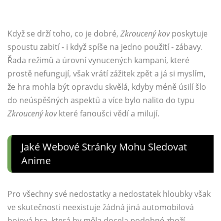
Když se drží toho, co je dobré,
Zkroucený kov
poskytuje
spoustu zabití - i když spíše na jedno použití - zábavy.
Řada režimů a úrovní vynucených kampaní, které
prostě nefungují, však vrátí zážitek zpět a já si myslím,
že hra mohla být opravdu skvělá, kdyby méně úsilí šlo
do neúspěšných aspektů a více bylo nalito do typu
Zkroucený kov
které fanoušci vědí a milují.
Jaké Webové Stránky Mohu Sledovat
Anime
Pro všechny své nedostatky a nedostatek hloubky však
ve skutečnosti neexistuje žádná jiná automobilová
bojová hra, která by měla docela podobné zboží