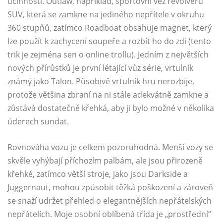
účinnosti. Outlaw, například, sportovní věž revolveru
SUV, která se zamkne na jediného nepřítele v okruhu
360 stupňů, zatímco Roadboat obsahuje magnet, který
lze použít k zachycení soupeře a rozbít ho do zdi (tento
trik je zejména sen o online trollu). Jedním z největších
nových přírůstků je první létající vůz série, vrtulník
známý jako Talon. Působivě vrtulník hru nerozbije,
protože většina zbraní na ni stále adekvátně zamkne a
zůstává dostatečně křehká, aby ji bylo možné v několika
úderech sundat.
Rovnováha vozu je celkem pozoruhodná. Menší vozy se
skvěle vyhýbají příchozím palbám, ale jsou přirozeně
křehké, zatímco větší stroje, jako jsou Darkside a
Juggernaut, mohou způsobit těžká poškození a zároveň
se snaží udržet přehled o elegantnějších nepřátelských
nepřátelích. Moje osobní oblíbená třída je „prostřední“