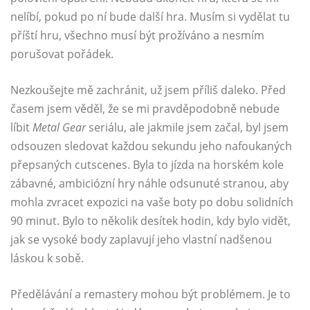
nelíbí, pokud po ní bude další hra. Musím si vydělat tu
příští hru, všechno musí být prožíváno a nesmím
porušovat pořádek.
Nezkoušejte mě zachránit, už jsem příliš daleko. Před
časem jsem věděl, že se mi pravděpodobně nebude
líbit
Metal Gear
seriálu, ale jakmile jsem začal, byl jsem
odsouzen sledovat každou sekundu jeho nafoukaných
přepsaných cutscenes. Byla to jízda na horském kole
zábavné, ambiciózní hry náhle odsunuté stranou, aby
mohla zvracet expozici na vaše boty po dobu solidních
90 minut. Bylo to několik desítek hodin, kdy bylo vidět,
jak se vysoké body zaplavují jeho vlastní nadšenou
láskou k sobě.
Předělávání a remastery mohou být problémem. Je to