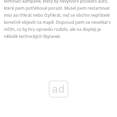
eliminaci kampaně, který by nevytvořil poslední auto,
které jsem potřeboval porazit. Musel jsem restartovat
misi asi třikrát nebo čtyřikrát, než se všichni nepřátelé
konečně objevili na mapě. Doposud jsem se nesetkal s
ničím, co by hru opravdu rozbilo, ale na displeji je
několik technických škytavek.
ad