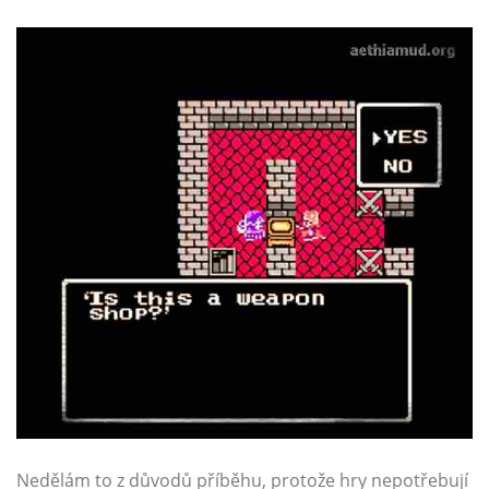
Nedělám to z důvodů příběhu, protože hry nepotřebují