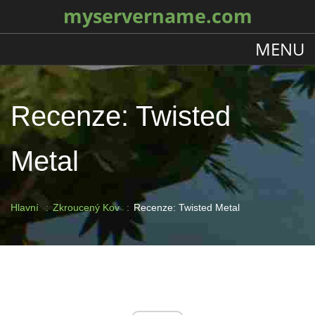
myservername.com
MENU
Recenze: Twisted
Metal
Hlavní
Zkroucený Kov
Recenze: Twisted Metal