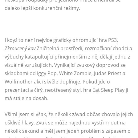
daleko lepší konkurenční režimy.
I když to není nejvíce graficky ohromující hra PS3,
Zkroucený kov
Zničitelná prostředí, rozmačkaní chodci a
výbuchy katapultující přinejmenším z něj dělají jednu z
vizuálně vzrušujících. Vynikající zvukový doprovod se
skladbami od Iggy Pop, White Zombie, Judas Priest a
Wolfmother akci skvěle doplňuje. Pokud jde o
prezentaci a čirý, neotřesený styl, hra Eat Sleep Play ji
má stále na dosah.
Všiml jsem si však, že několik závad občas chovalo jejich
ošklivé hlavy. Zvuk se může najednou vystřihnout na
několik sekund a měl jsem jeden problém s zápasem o