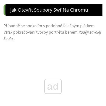
Jak Otevřít Soubory Swf Na Chromu
Případně se spokojím s podobně falešným plátkem
Vztek
pokračování tvorby portrétu během
Raději zavolej
Saula
.
ad