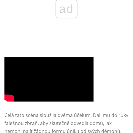
ad
Celá tato scéna sloužila dvěma účelům. Dali mu do ruky
falešnou zbraň, aby skutečně odvedla domů, jak
nemohl najít žádnou formu úniku od svých démonů.