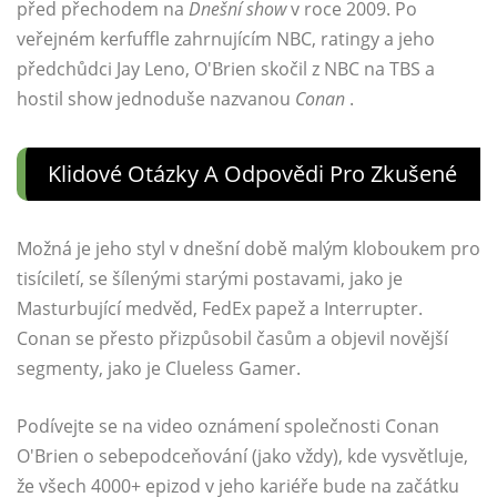
před přechodem na
Dnešní show
v roce 2009. Po
veřejném kerfuffle zahrnujícím NBC, ratingy a jeho
předchůdci Jay Leno, O'Brien skočil z NBC na TBS a
hostil show jednoduše nazvanou
Conan
.
Klidové Otázky A Odpovědi Pro Zkušené
Možná je jeho styl v dnešní době malým kloboukem pro
tisíciletí, se šílenými starými postavami, jako je
Masturbující medvěd, FedEx papež a Interrupter.
Conan se přesto přizpůsobil časům a objevil novější
segmenty, jako je Clueless Gamer.
Podívejte se na video oznámení společnosti Conan
O'Brien o sebepodceňování (jako vždy), kde vysvětluje,
že všech 4000+ epizod v jeho kariéře bude na začátku