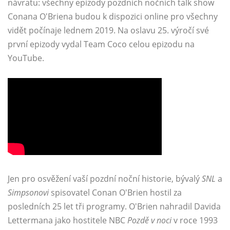
návratu: všechny epizody pozdních nočních talk show
Conana O'Briena budou k dispozici online pro všechny
vidět počínaje lednem 2019. Na oslavu 25. výročí své
první epizody vydal Team Coco celou epizodu na
YouTube.
Jen pro osvěžení vaší pozdní noční historie, bývalý
SNL
a
Simpsonovi
spisovatel Conan O'Brien hostil za
posledních 25 let tři programy. O'Brien nahradil Davida
Lettermana jako hostitele NBC
Pozdě v noci
v roce 1993