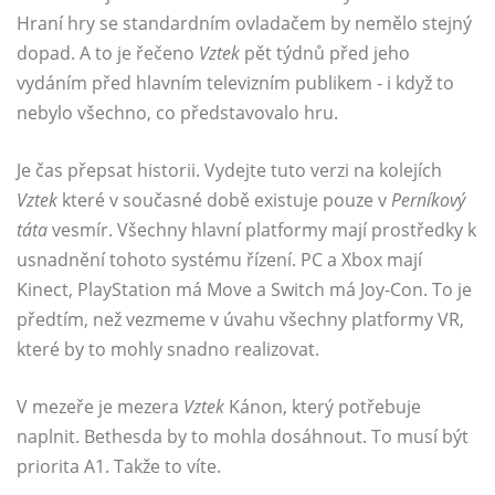
Hraní hry se standardním ovladačem by nemělo stejný
dopad. A to je řečeno
Vztek
pět týdnů před jeho
vydáním před hlavním televizním publikem - i když to
nebylo všechno, co představovalo hru.
Je čas přepsat historii. Vydejte tuto verzi na kolejích
Vztek
které v současné době existuje pouze v
Perníkový
táta
vesmír. Všechny hlavní platformy mají prostředky k
usnadnění tohoto systému řízení. PC a Xbox mají
Kinect, PlayStation má Move a Switch má Joy-Con. To je
předtím, než vezmeme v úvahu všechny platformy VR,
které by to mohly snadno realizovat.
V mezeře je mezera
Vztek
Kánon, který potřebuje
naplnit. Bethesda by to mohla dosáhnout. To musí být
priorita A1. Takže to víte.