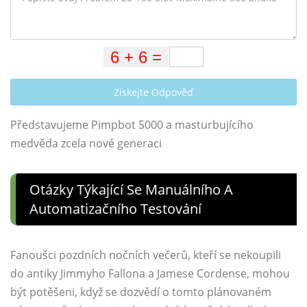
Získejte Odpověď
Představujeme Pimpbot 5000 a masturbujícího
medvěda zcela nové generaci
Otázky Týkající Se Manuálního A
Automatizačního Testování
Fanoušci pozdních nočních večerů, kteří se nekoupili
do antiky Jimmyho Fallona a Jamese Cordense, mohou
být potěšeni, když se dozvědí o tomto plánovaném