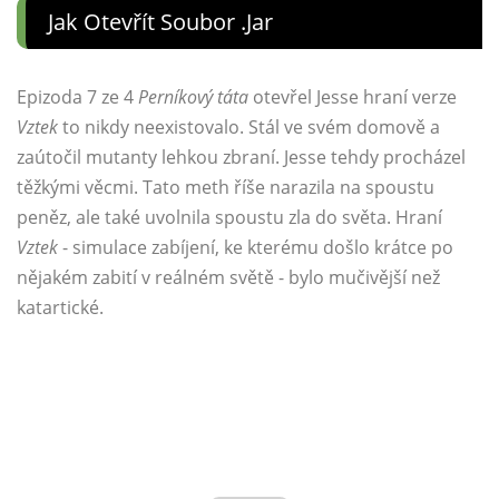
Jak Otevřít Soubor .jar
Epizoda 7 ze 4
Perníkový táta
otevřel Jesse hraní verze
Vztek
to nikdy neexistovalo. Stál ve svém domově a
zaútočil mutanty lehkou zbraní. Jesse tehdy procházel
těžkými věcmi. Tato meth říše narazila na spoustu
peněz, ale také uvolnila spoustu zla do světa. Hraní
Vztek
- simulace zabíjení, ke kterému došlo krátce po
nějakém zabití v reálném světě - bylo mučivější než
katartické.