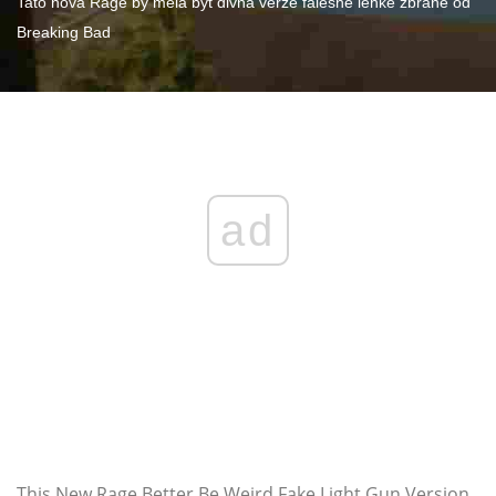
Tato nová Rage by měla být divná verze falešné lehké zbraně od
Breaking Bad
ad
This New Rage Better Be Weird Fake Light Gun Version