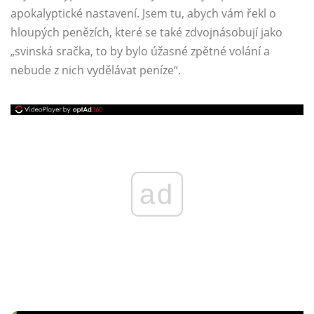
apokalyptické nastavení. Jsem tu, abych vám řekl o
hloupých penězích, které se také zdvojnásobují jako
„svinská sračka, to by bylo úžasné zpětné volání a
nebude z nich vydělávat peníze“.
ad