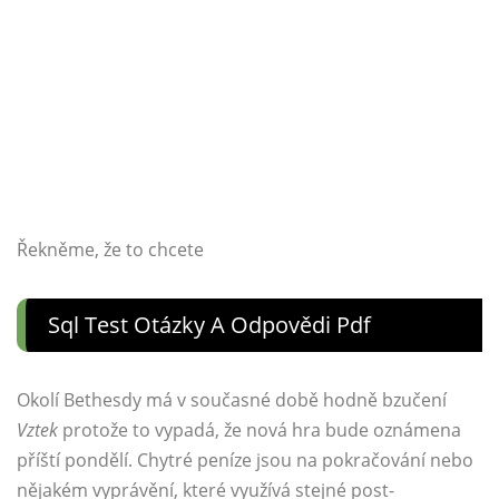
Řekněme, že to chcete
Sql Test Otázky A Odpovědi Pdf
Okolí Bethesdy má v současné době hodně bzučení
Vztek
protože to vypadá, že nová hra bude oznámena
příští pondělí. Chytré peníze jsou na pokračování nebo
nějakém vyprávění, které využívá stejné post-