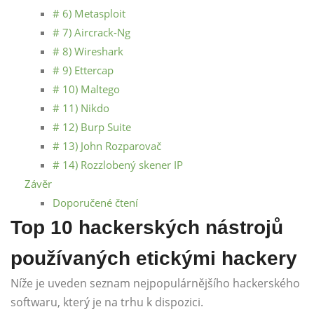
# 6) Metasploit
# 7) Aircrack-Ng
# 8) Wireshark
# 9) Ettercap
# 10) Maltego
# 11) Nikdo
# 12) Burp Suite
# 13) John Rozparovač
# 14) Rozzlobený skener IP
Závěr
Doporučené čtení
Top 10 hackerských nástrojů
používaných etickými hackery
Níže je uveden seznam nejpopulárnějšího hackerského
softwaru, který je na trhu k dispozici.