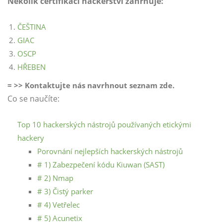
Několik certifikací hackerství zahrnuje:
ČEŠTINA
GIAC
OSCP
HŘEBEN
= >> Kontaktujte nás navrhnout seznam zde.
Co se naučíte:
Top 10 hackerských nástrojů používaných etickými
hackery
Porovnání nejlepších hackerských nástrojů
# 1) Zabezpečení kódu Kiuwan (SAST)
# 2) Nmap
# 3) Čistý parker
# 4) Vetřelec
# 5) Acunetix