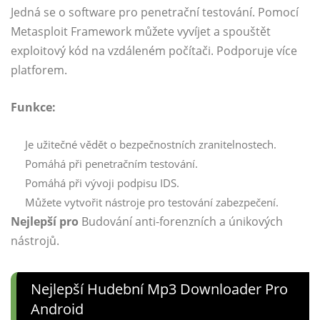
Jedná se o software pro penetrační testování. Pomocí
Metasploit Framework můžete vyvíjet a spouštět
exploitový kód na vzdáleném počítači. Podporuje více
platforem.
Funkce:
Je užitečné vědět o bezpečnostních zranitelnostech.
Pomáhá při penetračním testování.
Pomáhá při vývoji podpisu IDS.
Můžete vytvořit nástroje pro testování zabezpečení.
Nejlepší pro
Budování anti-forenzních a únikových
nástrojů.
Nejlepší Hudební Mp3 Downloader Pro
Android