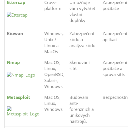
Ettercap
Cross-
Umožňuje
Zabezpečení
platform
vám vytvářet
počítače
vlastní
doplňky.
Kiuwan
Windows,
Zabezpečení
Zabezpečení
Unix /
kódu a
aplikací
Linux a
analýza kódu.
MacOs
Nmap
Mac OS,
Skenování
Zabezpečení
Linux,
sítě.
počítače a
OpenBSD,
správa sítě.
Solaris,
Windows
Metasploit
Mac OS,
Budování
Bezpečnostn
Linux,
anti-
Windows
forenzních a
únikových
nástrojů.