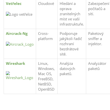
Vetřelec
Cloudové
Hledání a
Zabezpečení
oprava
počítačů a
zranitelných
sítí.
míst ve vaší
infrastruktuře.
Aircrack-Ng
Cross-
Podporuje
Paketový
platform
jakýkoli řadič
sniffer a
rozhraní
injektor.
bezdrátové
sítě.
Wireshark
Linux,
Analýza
Analyzátor
Windows,
datových
paketů
Mac OS,
paketů.
FreeBSD,
NetBSD,
OpenBSD