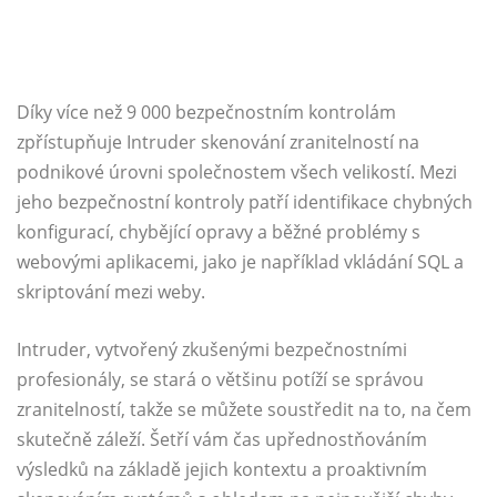
Díky více než 9 000 bezpečnostním kontrolám
zpřístupňuje Intruder skenování zranitelností na
podnikové úrovni společnostem všech velikostí. Mezi
jeho bezpečnostní kontroly patří identifikace chybných
konfigurací, chybějící opravy a běžné problémy s
webovými aplikacemi, jako je například vkládání SQL a
skriptování mezi weby.
Intruder, vytvořený zkušenými bezpečnostními
profesionály, se stará o většinu potíží se správou
zranitelností, takže se můžete soustředit na to, na čem
skutečně záleží. Šetří vám čas upřednostňováním
výsledků na základě jejich kontextu a proaktivním