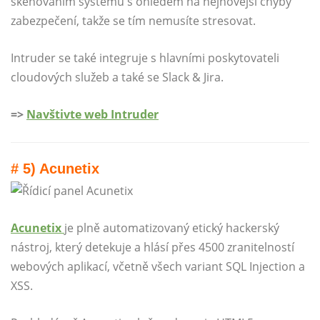
skenováním systémů s ohledem na nejnovější chyby
zabezpečení, takže se tím nemusíte stresovat.
Intruder se také integruje s hlavními poskytovateli
cloudových služeb a také se Slack & Jira.
=>
Navštivte web Intruder
# 5) Acunetix
Acunetix
je plně automatizovaný etický hackerský
nástroj, který detekuje a hlásí přes 4500 zranitelností
webových aplikací, včetně všech variant SQL Injection a
XSS.