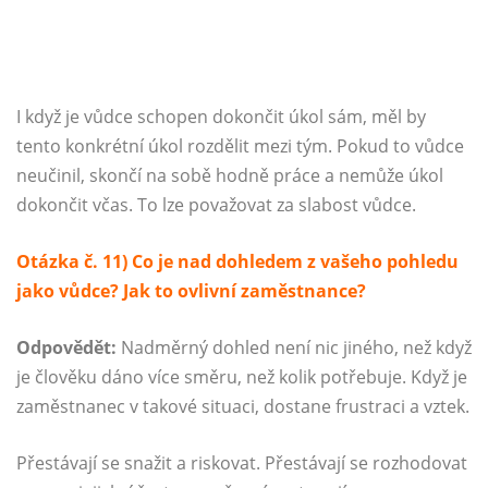
I když je vůdce schopen dokončit úkol sám, měl by
tento konkrétní úkol rozdělit mezi tým. Pokud to vůdce
neučinil, skončí na sobě hodně práce a nemůže úkol
dokončit včas. To lze považovat za slabost vůdce.
Otázka č. 11) Co je nad dohledem z vašeho pohledu
jako vůdce? Jak to ovlivní zaměstnance?
Odpovědět:
Nadměrný dohled není nic jiného, ​​než když
je člověku dáno více směru, než kolik potřebuje. Když je
zaměstnanec v takové situaci, dostane frustraci a vztek.
Přestávají se snažit a riskovat. Přestávají se rozhodovat