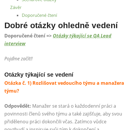
Závěr
Doporučené čtení
Dobré otázky ohledně vedení
Doporučené čtení =>
Otázky týkající se QA Lead
interview
Pojďme začít!!
Otázky týkající se vedení
Otázka č. 1) Rozlišovat vedoucího týmu a manažera
týmu?
Odpovědět:
Manažer se stará o každodenní práci a
povinnosti členů svého týmu a také zajišťuje, aby svou
přidělenou práci dokončili včas. Zatímco vůdce
povzbudí a inspiruje svůj tým k dokončení a