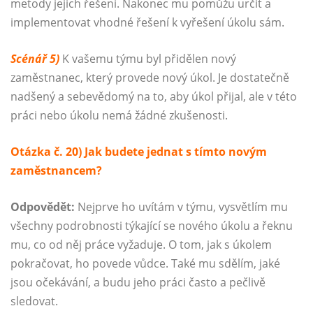
metody jejich řešení. Nakonec mu pomůžu určit a
implementovat vhodné řešení k vyřešení úkolu sám.
Scénář 5)
K vašemu týmu byl přidělen nový
zaměstnanec, který provede nový úkol. Je dostatečně
nadšený a sebevědomý na to, aby úkol přijal, ale v této
práci nebo úkolu nemá žádné zkušenosti.
Otázka č. 20) Jak budete jednat s tímto novým
zaměstnancem?
Odpovědět:
Nejprve ho uvítám v týmu, vysvětlím mu
všechny podrobnosti týkající se nového úkolu a řeknu
mu, co od něj práce vyžaduje. O tom, jak s úkolem
pokračovat, ho povede vůdce. Také mu sdělím, jaké
jsou očekávání, a budu jeho práci často a pečlivě
sledovat.