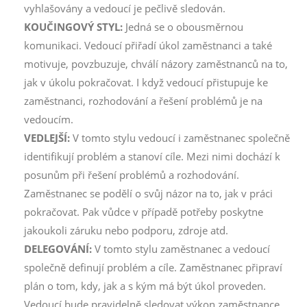
vyhlašovány a vedoucí je pečlivě sledován.
KOUČINGOVÝ STYL:
Jedná se o obousměrnou
komunikaci. Vedoucí přiřadí úkol zaměstnanci a také
motivuje, povzbuzuje, chválí názory zaměstnanců na to,
jak v úkolu pokračovat. I když vedoucí přistupuje ke
zaměstnanci, rozhodování a řešení problémů je na
vedoucím.
VEDLEJŠÍ:
V tomto stylu vedoucí i zaměstnanec společně
identifikují problém a stanoví cíle. Mezi nimi dochází k
posunům při řešení problémů a rozhodování.
Zaměstnanec se podělí o svůj názor na to, jak v práci
pokračovat. Pak vůdce v případě potřeby poskytne
jakoukoli záruku nebo podporu, zdroje atd.
DELEGOVÁNÍ:
V tomto stylu zaměstnanec a vedoucí
společně definují problém a cíle. Zaměstnanec připraví
plán o tom, kdy, jak a s kým má být úkol proveden.
Vedoucí bude pravidelně sledovat výkon zaměstnance.