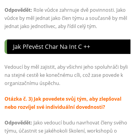
Odpovědět:
Role vůdce zahrnuje dvě povinnosti. Jako
vůdce by měl jednat jako člen týmu a současně by měl
jednat jako jednotlivec, aby řídil celý tým.
Jak Převést Char Na Int C ++
Vedoucí by měl zajistit, aby všichni jeho spoluhráči byli
na stejné cestě ke konečnému cíli, což zase povede k
organizačnímu úspěchu.
Otázka č. 3) Jak povedete svůj tým, aby zlepšoval
nebo rozvíjel své individuální dovednosti?
Odpovědět:
Jako vedoucí budu navrhovat členy svého
týmu, účastnit se jakéhokoli školení, workshopů o