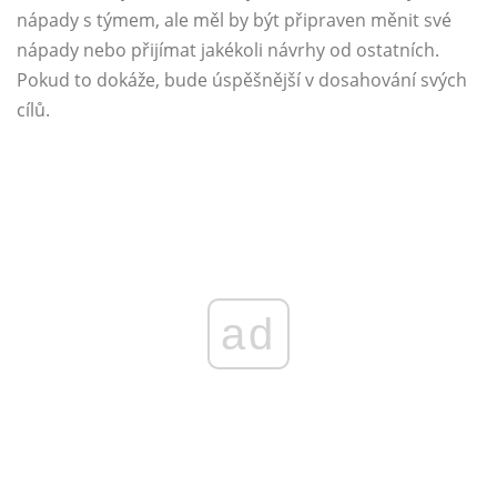
nápady s týmem, ale měl by být připraven měnit své
nápady nebo přijímat jakékoli návrhy od ostatních.
Pokud to dokáže, bude úspěšnější v dosahování svých
cílů.
ad