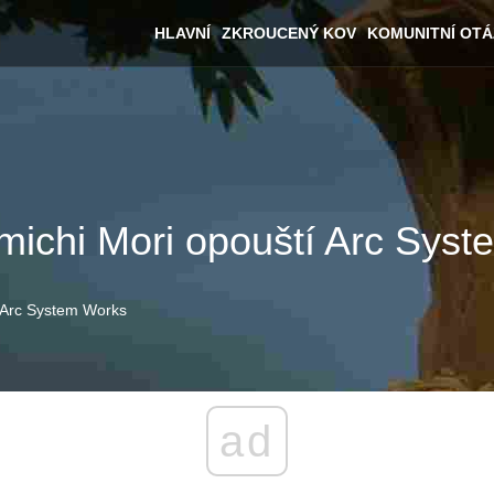
HLAVNÍ
ZKROUCENÝ KOV
KOMUNITNÍ OT
michi Mori opouští Arc Sys
í Arc System Works
ad