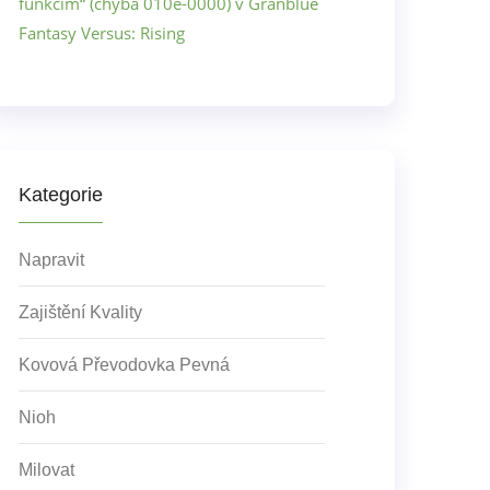
funkcím“ (chyba 010e-0000) v Granblue
Fantasy Versus: Rising
Kategorie
Napravit
Zajištění Kvality
Kovová Převodovka Pevná
Nioh
Milovat