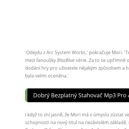
'Odejdu z Arc System Works,' pokračuje Mori. 'T
mezi fanoušky
BlazBlue
série. Za to se upřímně 
dodání hry pro uživatele nějakým způsobem a h
byla velmi oceněna.'
Dobrý Bezplatný Stahovač Mp3 Pro 
I když to zní jasně, že Mori má v úmyslu zůstat v
schopnosti na nový titul na nezávislém základě