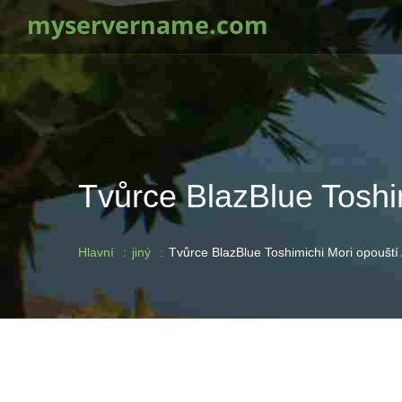
myservername.com
Tvůrce BlazBlue Toshi
Hlavní
jiný
Tvůrce BlazBlue Toshimichi Mori opoušt