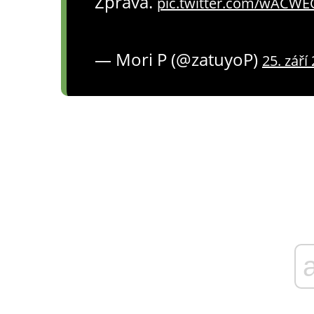
Zpráva.
pic.twitter.com/wACWE
— Mori P (@zatuyoP)
25. září