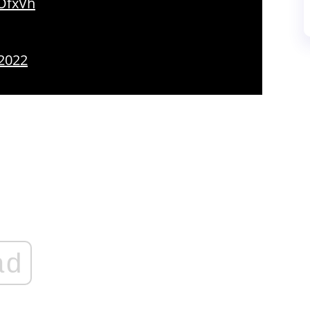
OfxVh
 2022
ad