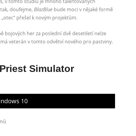
ys, v tomto studiu je mnoho talentovaných
A tak, doufejme,
BlazBlue
bude moci v nějaké formě
o „otec“ přešel k novým projektům.
ě bojových her za poslední dvě desetiletí nelze
o má veterán v tomto odvětví nového pro pastviny.
Priest Simulator
Windows 10
émů