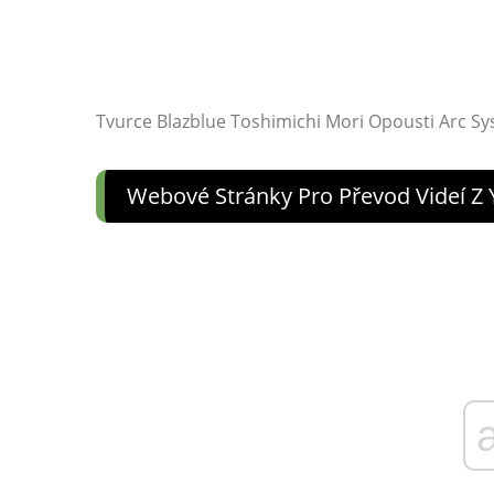
Tvurce Blazblue Toshimichi Mori Opousti Arc S
Webové Stránky Pro Převod Videí 