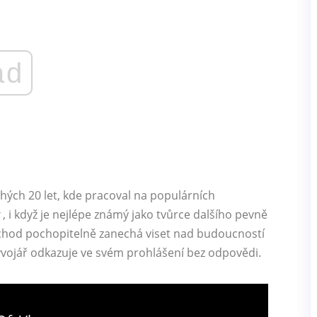
ad
ch 20 let, kde pracoval na populárních
, i když je nejlépe známý jako tvůrce dalšího pevně
chod pochopitelně zanechá viset nad budoucností
ývojář odkazuje ve svém prohlášení bez odpovědi.