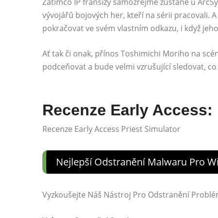
Zatímco IP franšízy samozřejmě zůstane u ArcS
vývojářů bojových her, kteří na sérii pracovali. 
pokračovat ve svém vlastním odkazu, i když jeh
Ať tak či onak, přínos Toshimichi Moriho na scén
podceňovat a bude velmi vzrušující sledovat, c
Recenze Early Access: 
Recenze Early Access Priest Simulator
Nejlepší Odstranění Malwaru Pro 
Vyzkoušejte Náš Nástroj Pro Odstranění Probl