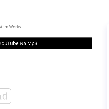
ystem Works
Z YouTube Na Mp3
ad