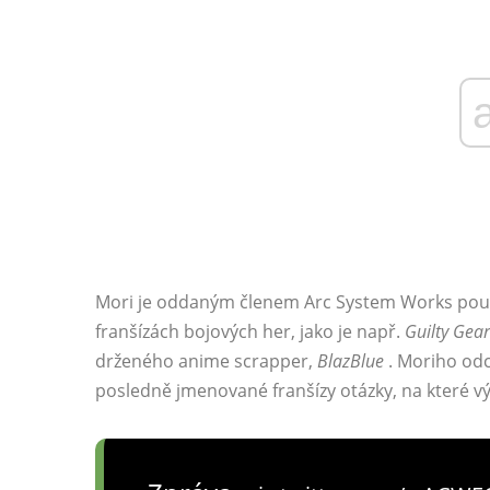
Mori je oddaným členem Arc System Works pouhý
franšízách bojových her, jako je např.
Guilty Gear
drženého anime scrapper,
BlazBlue
. Moriho od
posledně jmenované franšízy otázky, na které v