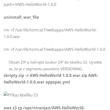
path=/AWS-HelloWorld-1.0.0
uninstall_war_file
rm -rf /var/lib/tomcat7/webapps/AWS-HelloWorld-
1.0.0.war
rm -rf /var/lib/tomcat7/webapps/AWS-HelloWorld-1.0.0
Obsah ZIP a nahrajte soubor ZIP do kbelíku S3. Ujistěte
se, že je v segmentu povoleno VERSIONING.
skripty zip –r AWS-HelloWorld-1.0.0.war.zip AWS-
HelloWorld-1.0.0.war appspec.yml
aws s3 cp /opt/niranjan/AWS-HelloWorld-