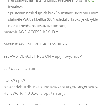
nainstalovat na instanci Linux. Přečtěte si prosím
URL
instalovat.
Spuštěním následujících kroků v instanci systému Linux
stáhněte WAR z kbelíku S3. Následující kroky je obvykle
nutné provést na sestavovacím stroji.
nastavit AWS_ACCESS_KEY_ID =
nastavit AWS_SECRET_ACCESS_KEY =
set AWS_DEFAULT_REGION = ap-jihovýchod-1
cd / opt / niranjan
aws s3 cp s3:
//hwcodebuildbucket/HWJavaWebTarget/target/AWS-
HelloWorld-1.0.0.war / opt / niranjan