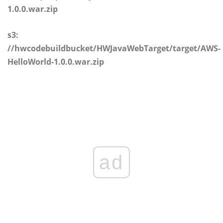
1.0.0.war.zip
s3:
//hwcodebuildbucket/HWJavaWebTarget/target/AWS-
HelloWorld-1.0.0.war.zip
ad