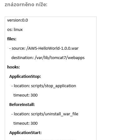
znázorněno níže: