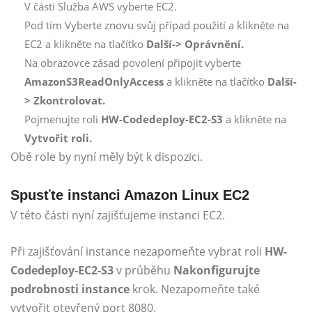
V části Služba AWS vyberte EC2.
Pod tím Vyberte znovu svůj případ použití a klikněte na
EC2 a klikněte na tlačítko
Další-> Oprávnění.
Na obrazovce zásad povolení připojit vyberte
AmazonS3ReadOnlyAccess
a klikněte na tlačítko
Další-
> Zkontrolovat.
Pojmenujte roli
HW-Codedeploy-EC2-S3
a klikněte na
Vytvořit roli.
Obě role by nyní měly být k dispozici.
Spusťte instanci Amazon Linux EC2
V této části nyní zajišťujeme instanci EC2.
Při zajišťování instance nezapomeňte vybrat roli
HW-
Codedeploy-EC2-S3
v průběhu
Nakonfigurujte
podrobnosti instance
krok. Nezapomeňte také
vytvořit otevřený port 8080.