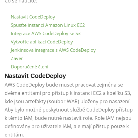
Co se naučíte:
Nastavit CodeDeploy
Spusťte instanci Amazon Linux EC2
Integrace AWS CodeDeploy se S3
Vytvořte aplikaci CodeDeploy
Jenkinsova integrace s AWS CodeDeploy
Závěr
Doporučené čtení
Nastavit CodeDeploy
AWS CodeDeploy bude muset pracovat zejména se
dvěma entitami pro přístup k instanci EC2 a kbelíku S3,
kde jsou artefakty (soubor WAR) uloženy pro nasazení.
Aby bylo možné poskytnout službě CodeDeploy přístup
k těmto IAM, bude nutné nastavit role. Role IAM nejsou
definovány pro uživatele IAM, ale mají přístup pouze k
entitám.