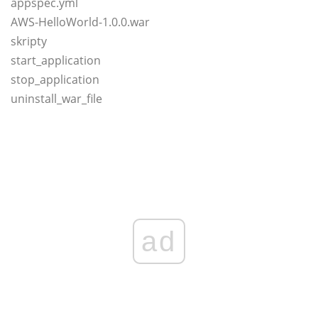
appspec.yml
AWS-HelloWorld-1.0.0.war
skripty
start_application
stop_application
uninstall_war_file
ad