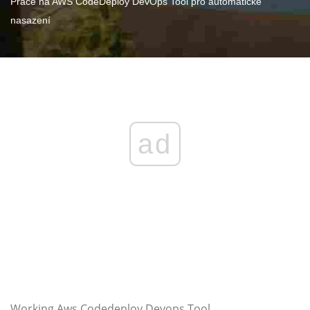
Práce na AWS CodeDeploy DevOps Tool pro automatické
nasazení
ad
Working Aws Codedeploy Devops Tool