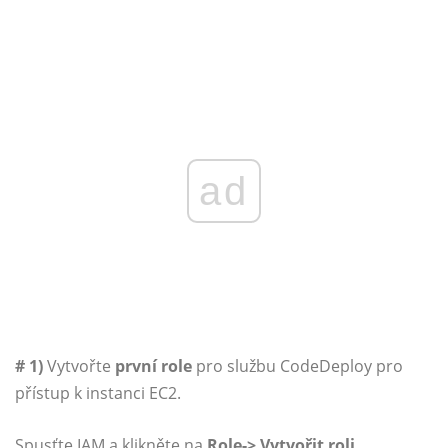
ad
# 1)
Vytvořte
první role
pro službu CodeDeploy pro
přístup k instanci EC2.
Spusťte IAM a klikněte na
Role-> Vytvořit roli.