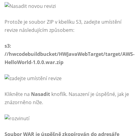
Protože je soubor ZIP v kbelíku S3, zadejte umístění
revize následujícím způsobem:
s3:
//hwcodebuildbucket/HWJavaWebTarget/target/AWS-
HelloWorld-1.0.0.war.zip
Klikněte na
Nasadit
knoflík. Nasazení je úspěšné, jak je
znázorněno níže.
Soubor WAR je úspěšně zkopírován do adresáře