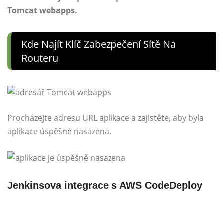
Tomcat webapps.
Kde Najít Klíč Zabezpečení Sítě Na
Routeru
Procházejte adresu URL aplikace a zajistěte, aby byla
aplikace úspěšně nasazena.
Jenkinsova integrace s AWS CodeDeploy