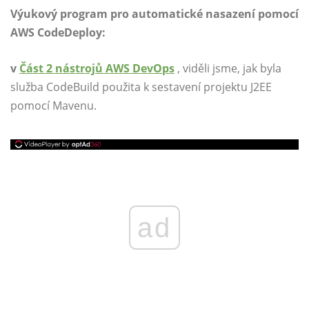
Výukový program pro automatické nasazení pomocí
AWS CodeDeploy:
v
Část 2 nástrojů AWS DevOps
, viděli jsme, jak byla
služba CodeBuild použita k sestavení projektu J2EE
pomocí Mavenu.
ad