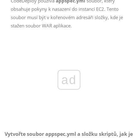
CodeDeploy používá
appspec.yml
soubor, který
obsahuje pokyny k nasazení do instancí EC2. Tento
soubor musí být v kořenovém adresáři složky, kde je
stažen soubor WAR aplikace.
ad
Vytvořte soubor appspec.yml a složku skriptů, jak je