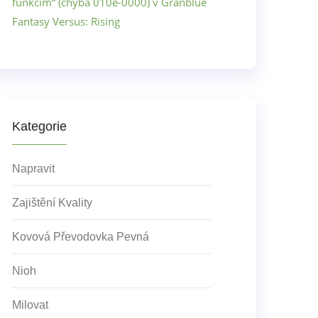
funkcím“ (chyba 010e-0000) v Granblue
Fantasy Versus: Rising
Kategorie
Napravit
Zajištění Kvality
Kovová Převodovka Pevná
Nioh
Milovat