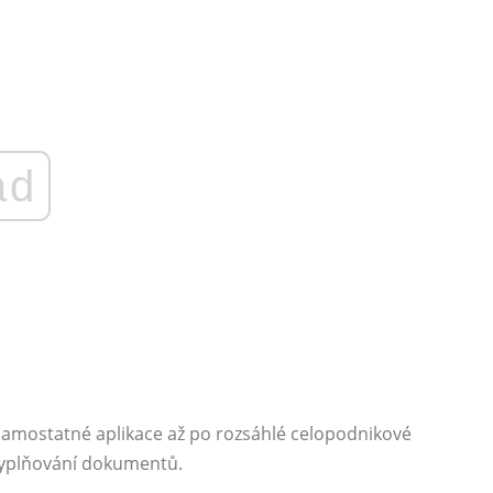
ad
samostatné aplikace až po rozsáhlé celopodnikové
 vyplňování dokumentů.