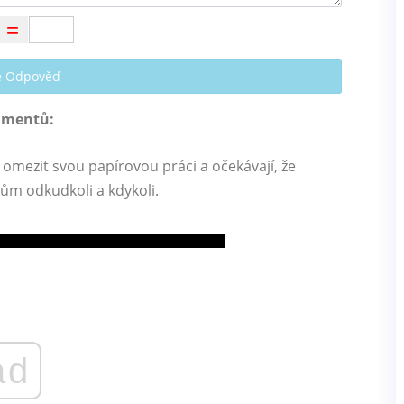
te Odpověď
umentů:
í omezit svou papírovou práci a očekávají, že
m odkudkoli a kdykoli.
ad