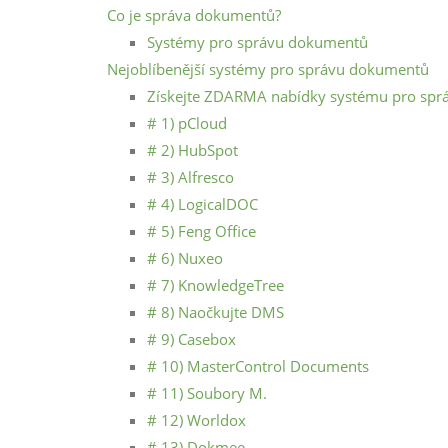
Co je správa dokumentů?
Systémy pro správu dokumentů
Nejoblíbenější systémy pro správu dokumentů
Získejte ZDARMA nabídky systému pro sp
# 1) pCloud
# 2) HubSpot
# 3) Alfresco
# 4) LogicalDOC
# 5) Feng Office
# 6) Nuxeo
# 7) KnowledgeTree
# 8) Naočkujte DMS
# 9) Casebox
# 10) MasterControl Documents
# 11) Soubory M.
# 12) Worldox
# 13) Dokmee