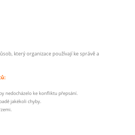
ob, který organizace používají ke správě a
tů:
y nedocházelo ke konfliktu přepsání.
padě jakékoli chyby.
rzemi.