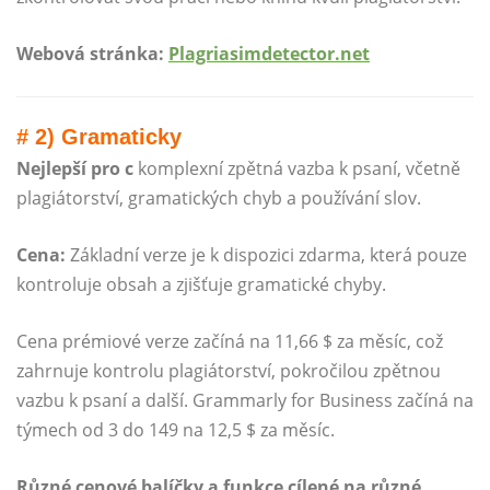
Webová stránka:
Plagriasimdetector.net
# 2) Gramaticky
Nejlepší pro c
komplexní zpětná vazba k psaní, včetně
plagiátorství, gramatických chyb a používání slov.
Cena:
Základní verze je k dispozici zdarma, která pouze
kontroluje obsah a zjišťuje gramatické chyby.
Cena prémiové verze začíná na 11,66 $ za měsíc, což
zahrnuje kontrolu plagiátorství, pokročilou zpětnou
vazbu k psaní a další. Grammarly for Business začíná na
týmech od 3 do 149 na 12,5 $ za měsíc.
Různé cenové balíčky a funkce cílené na různé