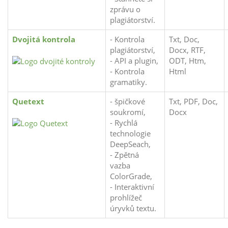
zprávu o
plagiátorství.
Dvojitá kontrola
- Kontrola
Txt, Doc,
plagiátorství,
Docx, RTF,
- API a plugin,
ODT, Htm,
- Kontrola
Html
gramatiky.
Quetext
- špičkové
Txt, PDF, Doc,
soukromí,
Docx
- Rychlá
technologie
DeepSeach,
- Zpětná
vazba
ColorGrade,
- Interaktivní
prohlížeč
úryvků textu.