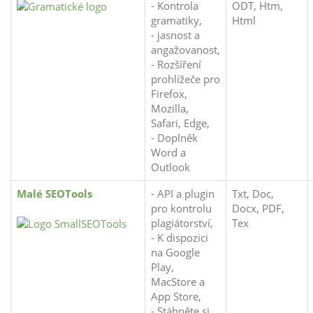
- Kontrola
ODT, Htm,
gramatiky,
Html
- jasnost a
angažovanost,
- Rozšíření
prohlížeče pro
Firefox,
Mozilla,
Safari, Edge,
- Doplněk
Word a
Outlook
Malé SEOTools
- API a plugin
Txt, Doc,
pro kontrolu
Docx, PDF,
plagiátorství,
Tex
- K dispozici
na Google
Play,
MacStore a
App Store,
- Stáhněte si