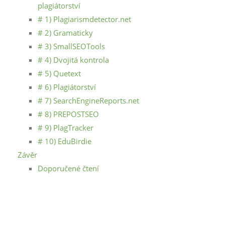
plagiátorství
# 1) Plagiarismdetector.net
# 2) Gramaticky
# 3) SmallSEOTools
# 4) Dvojitá kontrola
# 5) Quetext
# 6) Plagiátorství
# 7) SearchEngineReports.net
# 8) PREPOSTSEO
# 9) PlagTracker
# 10) EduBirdie
Závěr
Doporučené čtení