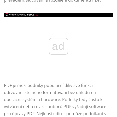
převádění, slučování a rozdělení dokumentů PDF.
ad
PDF je mezi podniky populární díky své funkci
udržování stejného formátování bez ohledu na
operační systém a hardware. Podniky tedy často k
vytváření nebo revizi souborů PDF vyžadují software
pro úpravy PDF. Nejlepší editor pomůže podnikání s