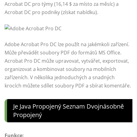
Acrobat DC pro týmy (16,14 $ za místo za měsíc) a
Acrobat DC pro podniky (získat nabídku).
Adobe Acrobat Pro DC lze použít na jakémkoli zařízení.
Může převádět soubory PDF do formátů MS Office.
Acrobat Pro DC může upravovat, vytvářet, exportovat,
organizovat a kombinovat soubory na mobilních
zařízeních. V několika jednoduchých a snadných
krocích můžete sdílet soubory PDF a sbírat komentáře.
Je Java Propojený Seznam Dvojnásobně
Propojený
Funkce: