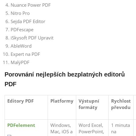
Nuance Power PDF
Nitro Pro
Sejda PDF Editor
PDFescape
iSkysoft PDF Upravit
AbleWord
Expert na PDF
MalýPDF
Porovnání nejlepších bezplatných editorů
PDF
Editory PDF
Platformy
Výstupní
Rychlost
formáty
převodu
PDFelement
Windows,
Word Excel,
1 minuta
Mac, iOS a
PowerPoint,
na