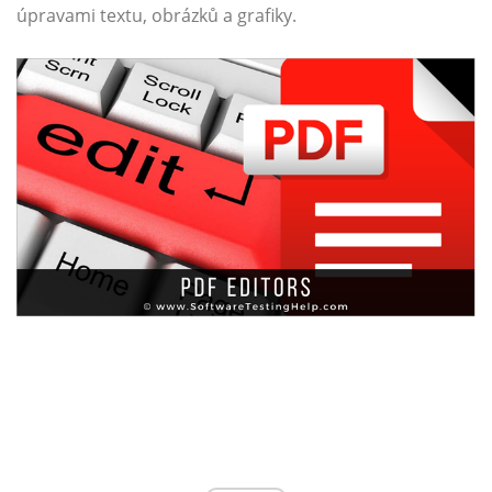
úpravami textu, obrázků a grafiky.