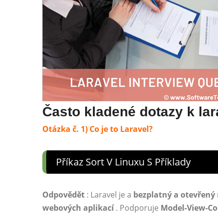
Často kladené dotazy k la
Otázka č. 1) Co je to Laravel?
Příkaz Sort V Linuxu S Příklady
Odpovědět
: Laravel je a
bezplatný a otevřený
webových aplikací
. Podporuje
Model-View-Con