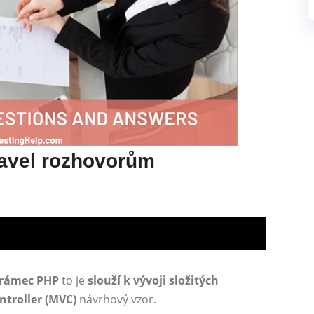
ravel rozhovorům
 rámec PHP
to je
slouží k vývoji složitých
troller (MVC)
návrhový vzor.