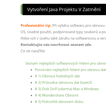
Vytvoření Java Projektu V Zatmění
Profesionální tip:
Při výběru softwaru pro obnovu da
OS, snadné použití, podporované typy souborů a po
třeba vzít v úvahu také záruku na softwarovou a se
Kontaktujte nás navrhnout seznam zde.
Co se naučíte:
Seznam nejlepších softwarových řešení pro obno
Porovnání nejlepších řešení pro obnovu dat
# 1) Obnova hvězdných dat
# 2) Průvodce obnovou dat EaseUS
# 3) Disk Drill (zdarma) Mac a Windows
# 4) Wondershare Obnovit
# 5) Pokročilé obnovení disku