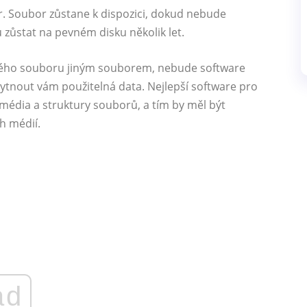
bor. Soubor zůstane k dispozici, dokud nebude
ůstat na pevném disku několik let.
ého souboru jiným souborem, nebude software
tnout vám použitelná data. Nejlepší software pro
édia a struktury souborů, a tím by měl být
h médií.
ad