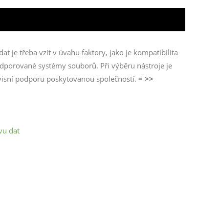
t je třeba vzít v úvahu faktory, jako je kompatibilita
dporované systémy souborů. Při výběru nástroje je
rvisní podporu poskytovanou společností.
= >>
vu dat