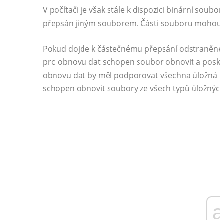
V počítači je však stále k dispozici binární sou
přepsán jiným souborem. Části souboru mohou z
Pokud dojde k částečnému přepsání odstraněn
pro obnovu dat schopen soubor obnovit a posky
obnovu dat by měl podporovat všechna úložná m
schopen obnovit soubory ze všech typů úložnýc