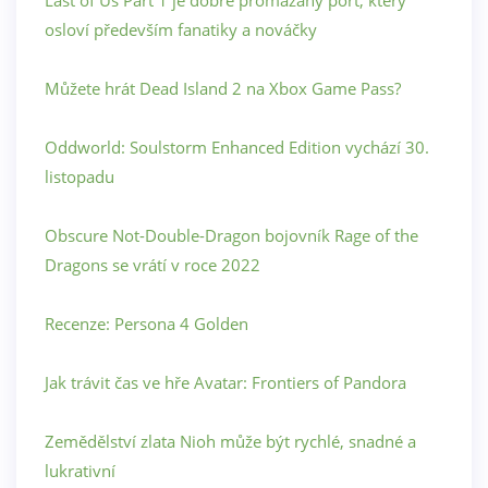
Last of Us Part 1 je dobře promazaný port, který
osloví především fanatiky a nováčky
Můžete hrát Dead Island 2 na Xbox Game Pass?
Oddworld: Soulstorm Enhanced Edition vychází 30.
listopadu
Obscure Not-Double-Dragon bojovník Rage of the
Dragons se vrátí v roce 2022
Recenze: Persona 4 Golden
Jak trávit čas ve hře Avatar: Frontiers of Pandora
Zemědělství zlata Nioh může být rychlé, snadné a
lukrativní