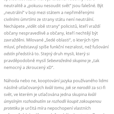
neutralitě a „pokusu nesoudit svět“ jsou falešné. Být
„neutrální“ v boji mezi státem a nepřiměřenými
civilními úmrtími ze strany státu není neutrální.
Nechápete „vidět obě strany“ policistů, kteří vraždí
občany nespravedlivě a občany, kteří nechtějí být
zavražděni. Milované „šedé oblasti“, o kterých tým
mluví, představují spíše funkční nezralost, než fušování
odstín
předstírá to. Stejný druh mysli, který si
pravděpodobně myslí
Sebevražedná skupina
je „tak
nemocný a zkroucený xD“.
Náhoda nebo ne, kooptování jazyka používaného lidmi
násilně utlačovaných
kvůli tomu, jak se narodili
za sci-fi
svět, ve kterém je utlačována jedna skupina
kvůli
úmyslným rozhodnutím se rozhodli koupit zakoupenou
protetiku
je určitá míra nepochopení vlastních