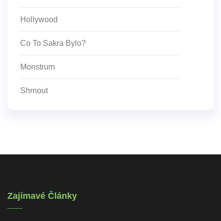
Hollywood
Co To Sakra Bylo?
Monstrum
Shrnout
Zajímavé Články