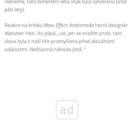
řekněme, tato konkrétní věta však byla vytvořena před
pěti lety).
Reakce na kritiku
Mass Effect: Andromeda
herní designér
Manveer Heir, Vu pípal, „ne, jen se snažím prob, tato
slova byla v naší hře promyšlena před aktuálními
událostmi. Nešťastná náhoda jistě. “
ad