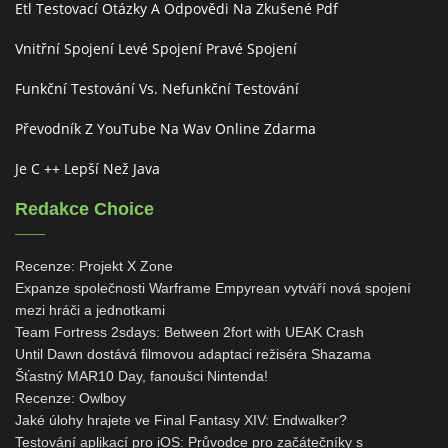
Etl Testovací Otázky A Odpovědi Na Zkušené Pdf
Vnitřní Spojení Levé Spojení Pravé Spojení
Funkční Testování Vs. Nefunkční Testování
Převodník Z YouTube Na Wav Online Zdarma
Je C ++ Lepší Než Java
Redakce Choice
Recenze: Projekt X Zone
Expanze společnosti Warframe Empyrean vytváří nová spojení
mezi hráči a jednotkami
Team Fortress 2sdays: Between 2fort with UEAK Crash
Until Dawn dostává filmovou adaptaci režiséra Shazama
Šťastný MAR10 Day, fanoušci Nintenda!
Recenze: Owlboy
Jaké úlohy hrajete ve Final Fantasy XIV: Endwalker?
Testování aplikací pro iOS: Průvodce pro začátečníky s