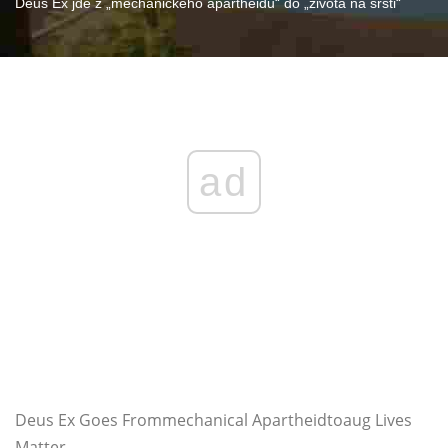
Deus Ex jde z „mechanického apartheidu“ do „života na srsti“
ad
Deus Ex Goes Frommechanical Apartheidtoaug Lives
Matter