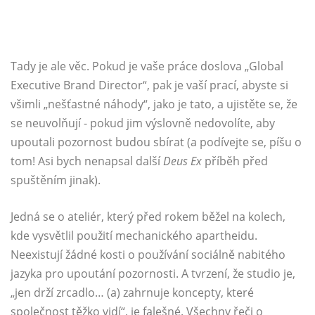
Tady je ale věc. Pokud je vaše práce doslova „Global
Executive Brand Director“, pak je vaší prací, abyste si
všimli „nešťastné náhody“, jako je tato, a ujistěte se, že
se neuvolňují - pokud jim výslovně nedovolíte, aby
upoutali pozornost budou sbírat (a podívejte se, píšu o
tom! Asi bych nenapsal další
Deus Ex
příběh před
spuštěním jinak).
Jedná se o ateliér, který před rokem běžel na kolech,
kde vysvětlil použití mechanického apartheidu.
Neexistují žádné kosti o používání sociálně nabitého
jazyka pro upoutání pozornosti. A tvrzení, že studio je,
„jen drží zrcadlo… (a) zahrnuje koncepty, které
společnost těžko vidí“, je falešné. Všechny řeči o