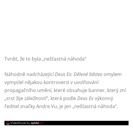
Tvrdit, že to byla „nešťastná náhoda“
Náhodně nadcházející
Deus Ex: Dělené lidstvo
omylem
vymyslel nějakou kontroverzi v uvolňování
propagačního umění, které obsahuje banner, který zní
„srst žije záležitostí“, která podle
Deus Ex
výkonný
ředitel značky Andre Vu, je jen „nešťastná náhoda“.