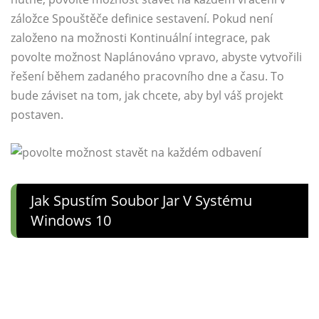
záložce Spouštěče definice sestavení. Pokud není
založeno na možnosti Kontinuální integrace, pak
povolte možnost Naplánováno vpravo, abyste vytvořili
řešení během zadaného pracovního dne a času. To
bude záviset na tom, jak chcete, aby byl váš projekt
postaven.
Jak Spustím Soubor Jar V Systému
Windows 10