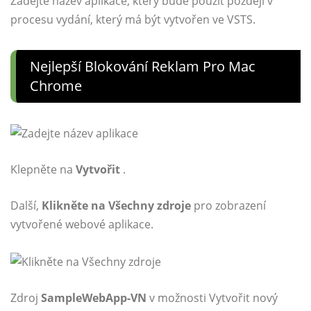
Zadejte název aplikace, který bude použit později v
procesu vydání, který má být vytvořen ve VSTS.
Nejlepší Blokování Reklam Pro Mac
Chrome
Klepněte na
Vytvořit
.
Další,
Klikněte na Všechny zdroje
pro zobrazení
vytvořené webové aplikace.
Zdroj
SampleWebApp-VN
v možnosti Vytvořit nový