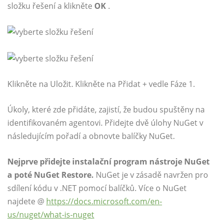
složku řešení a klikněte
OK
.
Klikněte na Uložit. Klikněte na Přidat + vedle Fáze 1.
Úkoly, které zde přidáte, zajistí, že budou spuštěny na
identifikovaném agentovi. Přidejte dvě úlohy NuGet v
následujícím pořadí a obnovte balíčky NuGet.
Nejprve přidejte instalační program nástroje NuGet
a poté NuGet Restore.
NuGet je v zásadě navržen pro
sdílení kódu v .NET pomocí balíčků. Více o NuGet
najdete @
https://docs.microsoft.com/en-
us/nuget/what-is-nuget