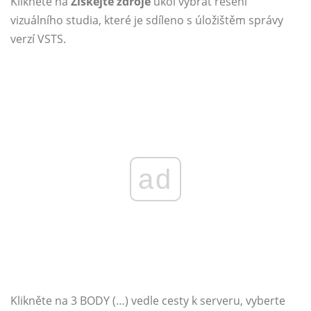
Klikněte na
Získejte zdroje
úkol vybrat řešení
vizuálního studia, které je sdíleno s úložištěm správy
verzí VSTS.
ad
Klikněte na 3 BODY (…) vedle cesty k serveru, vyberte